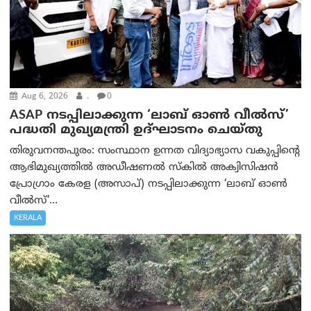
Aug 6, 2026
.
0
ASAP നടപ്പിലാക്കുന്ന ‘ലാബ് ഓൺ വീൽസ്’
പദ്ധതി മുഖ്യമന്ത്രി ഉദ്ഘാടനം ചെയ്തു
തിരുവനന്തപുരം: സംസ്ഥാന ഉന്നത വിദ്യാഭ്യാസ വകുപ്പിന്റെ
ആഭിമുഖ്യത്തിൽ അഡീഷണൽ സ്കിൽ അക്വിസിഷൻ
പ്രോഗ്രാം കേരള (അസാപ്) നടപ്പിലാക്കുന്ന ‘ലാബ് ഓൺ
വീൽസ്’...
KERALA