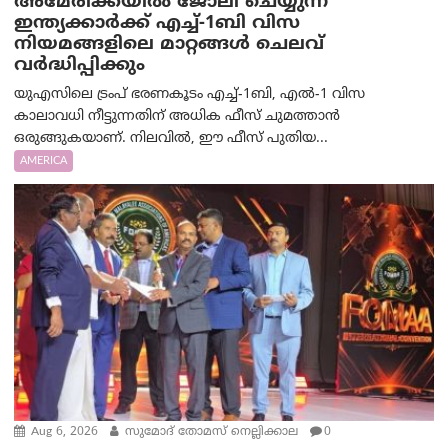
അമേരിക്കയില്‍ ജോലി ചെയ്യുന്ന
ഇന്ത്യക്കാർക്ക് എച്ച്-1ബി വിസ
നിയമങ്ങളിലെ മാറ്റങ്ങൾ ചെലവ്
വർദ്ധിപ്പിക്കും
യുഎസിലെ ട്രംപ് ഭരണകൂടം എച്ച്-1ബി, എൽ-1 വിസ
കാലാവധി നീട്ടുന്നതിന് അധിക ഫീസ് ചുമത്താൻ
ഒരുങ്ങുകയാണ്. നിലവിൽ, ഈ ഫീസ് പുതിയ...
AMERICA
Aug 6, 2026
സുമോദ് തോമസ് നെല്ലിക്കാല
0