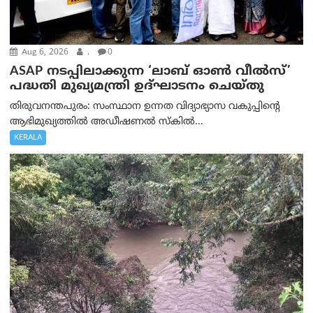
Aug 6, 2026
.
0
ASAP നടപ്പിലാക്കുന്ന ‘ലാബ് ഓൺ വീൽസ്’
പദ്ധതി മുഖ്യമന്ത്രി ഉദ്ഘാടനം ചെയ്തു
തിരുവനന്തപുരം: സംസ്ഥാന ഉന്നത വിദ്യാഭ്യാസ വകുപ്പിന്റെ
ആഭിമുഖ്യത്തിൽ അഡീഷണൽ സ്കിൽ...
KERALA