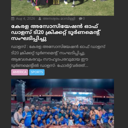
Aug 4, 2026
അനശ്വരം മാമ്പിള്ളി
0
കേരള അസോസിയേഷൻ ഓഫ്
ഡാളസ് ടി20 ക്രിക്കറ്റ് ടൂർണമെന്റ്
സംഘടിപ്പിച്ചു
ഡാളസ് : കേരള അസോസിയേഷൻ ഓഫ് ഡാളസ്
ടി20 ക്രിക്കറ്റ് ടൂർണമെന്റ് സംഘടിപ്പിച്ചു.
ആവേശകരവും സൗഹൃദപരവുമായ ഈ
ടൂർണമെന്റിൽ ഡാളസ്- ഫോർട്ട്‌വര്‍ത്ത്...
AMERICA
SPORTS