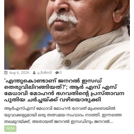
Aug 6, 2026
പ്രിന്‍സി
0
‘എന്തുകൊണ്ടാണ് ജനറൽ ഇസഡ്
തെരുവിലിറങ്ങിയത്?’; ആര്‍ എസ് എസ്
മേധാവി മോഹൻ ഭഗവതിന്റെ പ്രസ്താവന
പുതിയ ചര്‍ച്ചയ്ക്ക് വഴിയൊരുക്കി
ആർ‌എസ്‌എസ് മേധാവി മോഹൻ ഭഗവത് മുംബൈയിൽ
യുവാക്കളുമായി ഒരു തത്സമയ സംവാദം നടത്തി. ഇന്നത്തെ
തലമുറയ്ക്ക്, അതായത് ജനറൽ ഇസഡിനും ജനറൽ...
INDIA