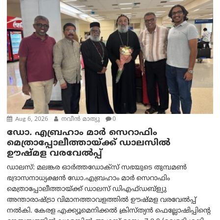
Aug 6, 2026
നവീൻ മാത്യു
0
ഡോ. എബ്രഹാം മാർ സെറാഫിം
മെത്രാപ്പോലീത്തായ്ക്ക് ഡാലസിൽ
ഊഷ്മള വരവേൽപ്പ്
ഡാലസ്: മലങ്കര ഓർത്തഡോക്സ് സഭയുടെ തുമ്പമൺ
ഭദ്രാസനാധ്യക്ഷൻ ഡോ.എബ്രഹാം മാർ സെറാഫിം
മെത്രാപ്പോലീത്തായ്ക്ക് ഡാലസ് ഡിഎഫ്ഡബ്ള്യു
അന്താരാഷ്ട്രാ വിമാനത്താവളത്തിൽ ഊഷ്മള വരവേൽപ്പ്
നൽകി. കേരള എക്ക്യൂമെനിക്കൽ ക്രിസ്ത്യൻ ഫെല്ലോഷിപ്പിന്റെ