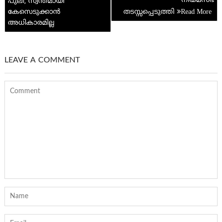
നിയമസഭ
പുലി; സ്വന്തമായി
കേസെടുക്കാൻ
തടസ്സപ്പെടുത്തി
അധികാരമില്ല
LEAVE A COMMENT