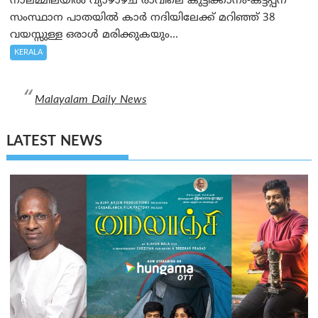
നാലമ്മിലയിൽ വ്യാഴാഴ്ച രാവിലെ കുട്ടിക്കാനം-കട്ടപ്പന
സംസ്ഥാന പാതയിൽ കാർ നദിയിലേക്ക് മറിഞ്ഞ് 38
വയസ്സുള്ള ഒരാൾ മരിക്കുകയും...
KERALA
Malayalam Daily News
LATEST NEWS