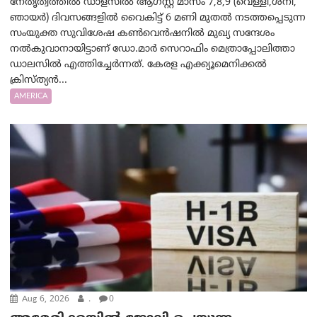
നേതൃത്വത്തിൽ ഡാളസിൽ ആഗസ്റ്റ് മാസം 7,8,9 (വെള്ളി,ശനി,
ഞായർ) ദിവസങ്ങളിൽ വൈകിട്ട് 6 മണി മുതൽ നടത്തപ്പെടുന്ന
സംയുക്ത സുവിശേഷ കൺവെൻഷനിൽ മുഖ്യ സന്ദേശം
നൽകുവാനായിട്ടാണ് ഡോ.മാർ സെറാഫിം മെത്രാപ്പോലിത്താ
ഡാലസിൽ എത്തിച്ചേർന്നത്. കേരള എക്ക്യൂമെനിക്കൽ
ക്രിസ്ത്യൻ...
AMERICA
Aug 6, 2026
.
0