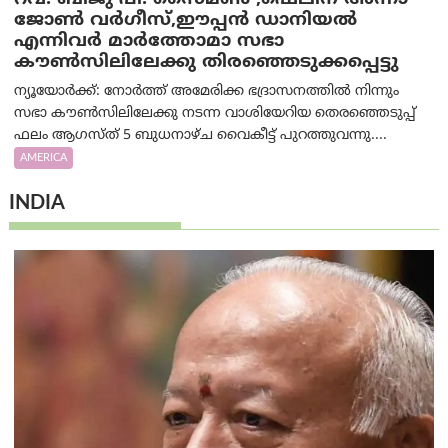
ജോൺ വർഗീസ്,ഈപ്പൻ ഡാനിയൽ
എന്നിവർ മാർത്തോമാ സഭാ
കൗൺസിലിലേക്കു തിരഞ്ഞെടുക്കപ്പെട്ടു
ന്യൂയോർക്ക്: നോർത്ത് അമേരിക്ക ഭദ്രാസനത്തിൽ നിന്നും
സഭാ കൗൺസിലിലേക്കു നടന്ന വാശിയേറിയ തെരഞ്ഞെടുപ്പ്
ഫലം ആഗസ്ത് 5 ബുധനാഴ്ച വൈകീട്ട് പുറത്തുവന്നു....
AMERICA
INDIA