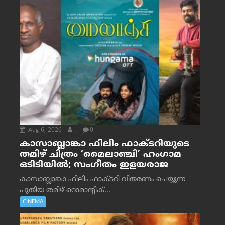
Aug 6, 2026
.
0
കാസാബ്ലാങ്കാ ഫിലിം ഫാക്ടറിയുടെ
തമിഴ് ചിത്രം ‘മൈലാഞ്ചി’ ഹംഗാമ
ഒടിടിയിൽ; സംഗീതം ഇളയരാജ
കാസാബ്ലാങ്കാ ഫിലിം ഫാക്ടറി വിതരണം ചെയ്യുന്ന
പുതിയ തമിഴ് റൊമാന്റിക്...
CINEMA