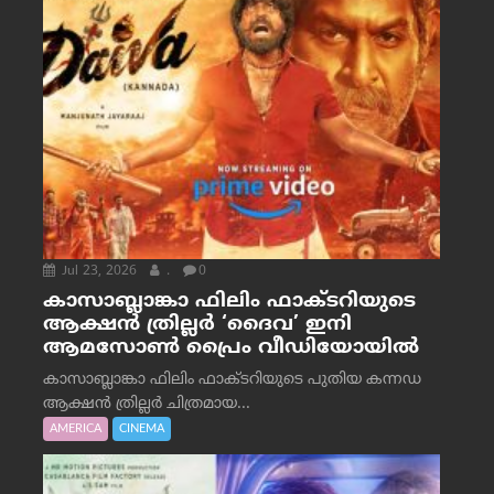
Jul 23, 2026
.
0
കാസാബ്ലാങ്കാ ഫിലിം ഫാക്ടറിയുടെ
ആക്ഷൻ ത്രില്ലർ ‘ദൈവ’ ഇനി
ആമസോൺ പ്രൈം വീഡിയോയിൽ
കാസാബ്ലാങ്കാ ഫിലിം ഫാക്ടറിയുടെ പുതിയ കന്നഡ
ആക്ഷൻ ത്രില്ലർ ചിത്രമായ...
AMERICA
CINEMA