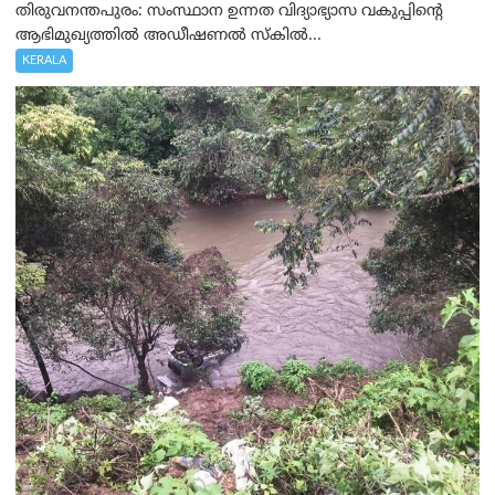
തിരുവനന്തപുരം: സംസ്ഥാന ഉന്നത വിദ്യാഭ്യാസ വകുപ്പിന്റെ
ആഭിമുഖ്യത്തിൽ അഡീഷണൽ സ്കിൽ...
KERALA