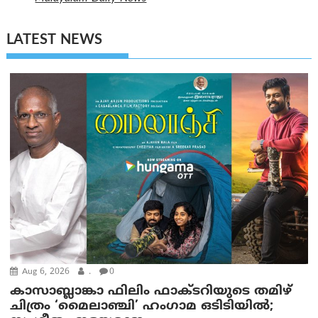
LATEST NEWS
Aug 6, 2026
.
0
കാസാബ്ലാങ്കാ ഫിലിം ഫാക്ടറിയുടെ തമിഴ്
ചിത്രം ‘മൈലാഞ്ചി’ ഹംഗാമ ഒടിടിയിൽ;