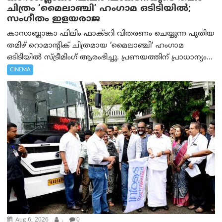
ചിത്രം ‘മൈലാഞ്ചി’ ഹംഗാമ ഒടിടിയിൽ;
സംഗീതം ഇളയരാജ
കാസാബ്ലാങ്കാ ഫിലിം ഫാക്ടറി വിതരണം ചെയ്യുന്ന പുതിയ
തമിഴ് റൊമാന്റിക് ചിത്രമായ ‘മൈലാഞ്ചി’ ഹംഗാമ
ഒടിടിയിൽ സ്ട്രീമിംഗ് ആരംഭിച്ചു. പ്രണയത്തിന് പ്രാധാന്യം...
CINEMA
Aug 6, 2026
.
0