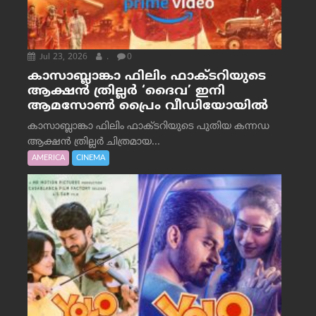
Jul 23, 2026
.
0
കാസാബ്ലാങ്കാ ഫിലിം ഫാക്ടറിയുടെ
ആക്ഷൻ ത്രില്ലർ ‘ദൈവ’ ഇനി
ആമസോൺ പ്രൈം വീഡിയോയിൽ
കാസാബ്ലാങ്കാ ഫിലിം ഫാക്ടറിയുടെ പുതിയ കന്നഡ
ആക്ഷൻ ത്രില്ലർ ചിത്രമായ...
AMERICA
CINEMA