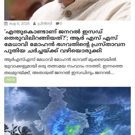
Aug 6, 2026
പ്രിന്‍സി
0
‘എന്തുകൊണ്ടാണ് ജനറൽ ഇസഡ്
തെരുവിലിറങ്ങിയത്?’; ആര്‍ എസ് എസ്
മേധാവി മോഹൻ ഭഗവതിന്റെ പ്രസ്താവന
പുതിയ ചര്‍ച്ചയ്ക്ക് വഴിയൊരുക്കി
ആർ‌എസ്‌എസ് മേധാവി മോഹൻ ഭഗവത് മുംബൈയിൽ
യുവാക്കളുമായി ഒരു തത്സമയ സംവാദം നടത്തി. ഇന്നത്തെ
തലമുറയ്ക്ക്, അതായത് ജനറൽ ഇസഡിനും ജനറൽ...
INDIA