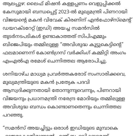
ആലപ്പുഴ: ലൈഫ് മിഷൻ കള്ളപ്പണം വെളുപ്പിക്കൽ
കേസുമായി ബന്ധപ്പെട്ട് 2023-ൽ മുഖ്യമന്ത്രി പിണറായി
വിജയന്റെ മകൻ വിവേക് ​​കിരണിന് എൻഫോഴ്‌സ്‌മെന്റ്
ഡയറക്ടറേറ്റ് (ഇഡി) അയച്ച സമൻസിൽ
തുടർനടപടികൾ ഉണ്ടാകാത്തത് സിപി‌എമ്മും
ബിജെപിയും തമ്മിലുള്ള “അവിശുദ്ധ കൂട്ടുകെട്ടിന്റെ”
ഫലമാണെന്ന് കോൺഗ്രസ് വർക്കിംഗ് കമ്മിറ്റി അംഗം
എംഎൽഎ രമേശ് ചെന്നിത്തല ആരോപിച്ചു.
ശനിയാഴ്ച മാധ്യമ പ്രവർത്തകരോട് സംസാരിക്കവെ,
മുഖ്യമന്ത്രിയുടെ മകൻ പ്രത്യേക പദവി
ആസ്വദിക്കുന്നതായി തോന്നുന്നുവെന്നും, പിണറായി
വിജയനും പ്രധാനമന്ത്രി നരേന്ദ്ര മോദിയും തമ്മിലുള്ള
അവിശുദ്ധ ബന്ധം കൊണ്ടാണതെന്നും ചെന്നിത്തല
പറഞ്ഞു.
“സമൻസ് അയച്ചിട്ടും ഒരാൾ ഇഡിയുടെ മുമ്പാകെ