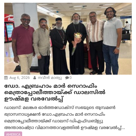
Aug 6, 2026
നവീൻ മാത്യു
0
ഡോ. എബ്രഹാം മാർ സെറാഫിം
മെത്രാപ്പോലീത്തായ്ക്ക് ഡാലസിൽ
ഊഷ്മള വരവേൽപ്പ്
ഡാലസ്: മലങ്കര ഓർത്തഡോക്സ് സഭയുടെ തുമ്പമൺ
ഭദ്രാസനാധ്യക്ഷൻ ഡോ.എബ്രഹാം മാർ സെറാഫിം
മെത്രാപ്പോലീത്തായ്ക്ക് ഡാലസ് ഡിഎഫ്ഡബ്ള്യു
അന്താരാഷ്ട്രാ വിമാനത്താവളത്തിൽ ഊഷ്മള വരവേൽപ്പ്...
AMERICA