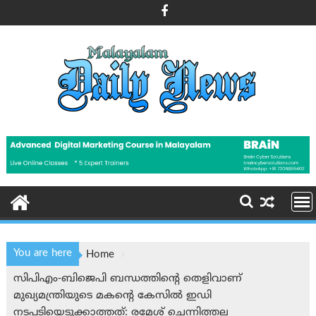
Skip
to
content
You are here
Home
സിപിഎം-ബിജെപി ബന്ധത്തിന്റെ തെളിവാണ്
മുഖ്യമന്ത്രിയുടെ മകന്റെ കേസിൽ ഇഡി
നടപടിയെടുക്കാത്തത്: രമേശ് ചെന്നിത്തല