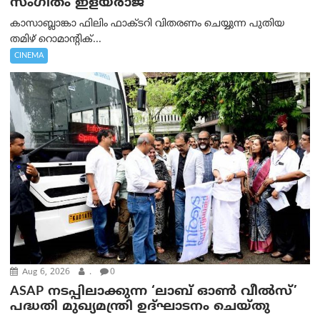
സംഗീതം ഇളയരാജ
കാസാബ്ലാങ്കാ ഫിലിം ഫാക്ടറി വിതരണം ചെയ്യുന്ന പുതിയ
തമിഴ് റൊമാന്റിക്...
CINEMA
Aug 6, 2026
.
0
ASAP നടപ്പിലാക്കുന്ന ‘ലാബ് ഓൺ വീൽസ്’
പദ്ധതി മുഖ്യമന്ത്രി ഉദ്ഘാടനം ചെയ്തു