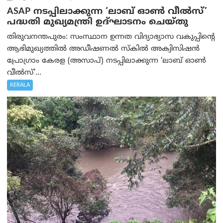
ASAP നടപ്പിലാക്കുന്ന ‘ലാബ് ഓൺ വീൽസ്’
പദ്ധതി മുഖ്യമന്ത്രി ഉദ്ഘാടനം ചെയ്തു
തിരുവനന്തപുരം: സംസ്ഥാന ഉന്നത വിദ്യാഭ്യാസ വകുപ്പിന്റെ
ആഭിമുഖ്യത്തിൽ അഡീഷണൽ സ്കിൽ അക്വിസിഷൻ
പ്രോഗ്രാം കേരള (അസാപ്) നടപ്പിലാക്കുന്ന ‘ലാബ് ഓൺ
വീൽസ്’...
KERALA