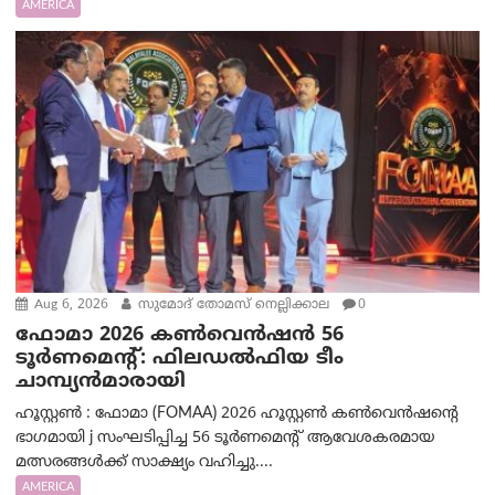
AMERICA
Aug 6, 2026
സുമോദ് തോമസ് നെല്ലിക്കാല
0
ഫോമാ 2026 കൺവെൻഷൻ 56
ടൂർണമെന്റ്: ഫിലഡൽഫിയ ടീം
ചാമ്പ്യൻമാരായി
ഹൂസ്റ്റൺ : ഫോമാ (FOMAA) 2026 ഹൂസ്റ്റൺ കൺവെൻഷന്റെ
ഭാഗമായി j സംഘടിപ്പിച്ച 56 ടൂർണമെന്റ് ആവേശകരമായ
മത്സരങ്ങൾക്ക് സാക്ഷ്യം വഹിച്ചു....
AMERICA