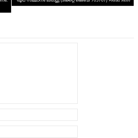
കണം:
രൂപ സമ്മാനം ലഭിച്ചു (ടിക്കറ്റ് കെബി 705767)