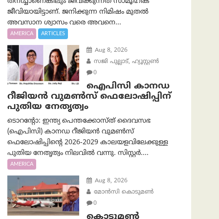
തനിച്ചാണെങ്കിലും ജീവിക്കുന്നത് സാമൂഹിക
ജീവിയായിട്ടാണ്. ജനിക്കുന്ന നിമിഷം മുതൽ
അവസാന ശ്വാസം വരെ അവനെ...
AMERICA
ARTICLES
Aug 8, 2026
സജി പുല്ലാട്, ഹ്യൂസ്റ്റൺ
0
ഐപിസി കാനഡ
റീജിയൻ വുമൺസ് ഫെലോഷിപ്പിന്
പുതിയ നേതൃത്വം
ടൊറന്റോ: ഇന്ത്യ പെന്തക്കോസ്ത് ദൈവസഭ
(ഐപിസി) കാനഡ റീജിയൻ വുമൺസ്
ഫെലോഷിപ്പിന്റെ 2026-2029 കാലയളവിലേക്കുള്ള
പുതിയ നേതൃത്വം നിലവിൽ വന്നു. സിസ്റ്റർ....
AMERICA
Aug 8, 2026
മോൻസി കൊടുമൺ
0
കൊടുമൺ