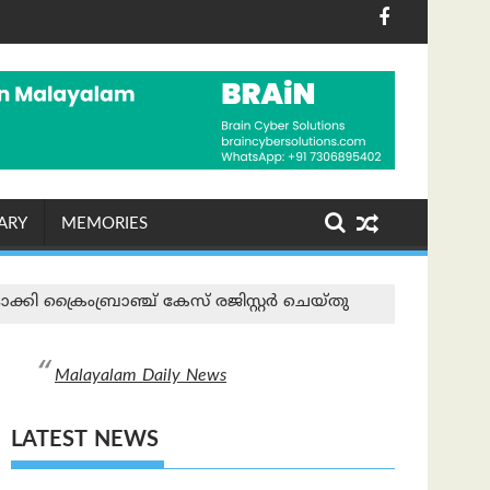
്റിനും സാധ്യത, മൺസൂൺ സജീവമാകുന്നു
ിക്ക യുദ്ധസമാനമായ സാഹചര്യം സൃഷ്ടിക്കുന്നു; ഇന്ത്യയും ച
"ബന്ധങ്ങളെ നമുക്ക് ഹൃദയത്ത
ARY
MEMORIES
്കി ക്രൈംബ്രാഞ്ച് കേസ് രജിസ്റ്റര്‍ ചെയ്തു
Malayalam Daily News
LATEST NEWS