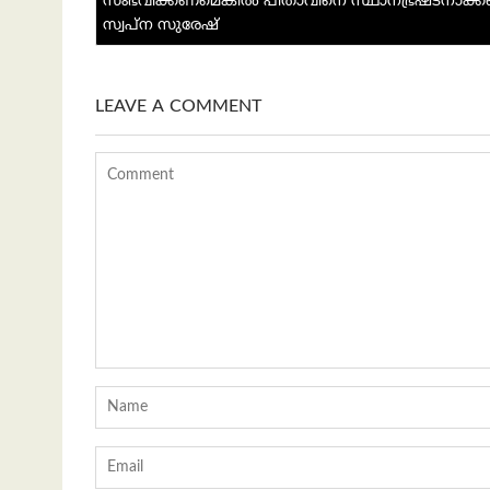
സംഭവിക്കണമെങ്കില്‍ പിതാവിനെ സ്ഥാനഭ്രഷ്ടനാക്
p
സ്വപ്ന സുരേഷ്
LEAVE A COMMENT