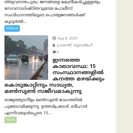
തിരുവനന്തപുരം: ജനങ്ങളെ കേന്ദ്രീകരിച്ചുള്ളതും
സേവനാധിഷ്ഠിതവുമായ പോലീസ്
സംവിധാനത്തിലൂടെ പൊതുജനങ്ങൾക്ക്
കൂടുതൽ...
KERALA
Aug 8, 2026
പ്രശാന്ത്, ന്യൂഡല്‍ഹി
0
ഇന്നത്തെ
കാലാവസ്ഥ: 15
സംസ്ഥാനങ്ങളിൽ
കനത്ത മഴയ്ക്കും
കൊടുങ്കാറ്റിനും സാധ്യത,
മൺസൂൺ സജീവമാകുന്നു
രാജ്യത്തുടനീളം മൺസൂൺ വേഗത്തിൽ
പുരോഗമിക്കുന്നു. ഉത്തർപ്രദേശ്, ബീഹാർ
എന്നിവയുൾപ്പെടെ 15...
INDIA