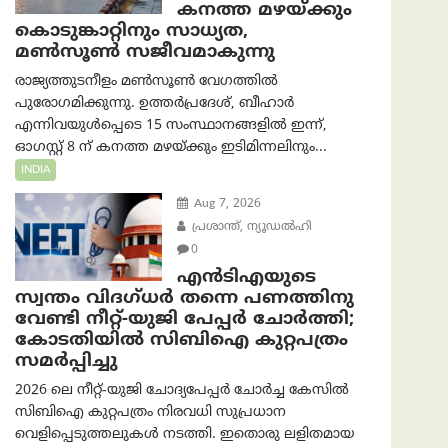
കനത്ത മഴയ്ക്കും
കൊടുങ്കാറ്റിനും സാധ്യത,
മൺസൂൺ സജീവമാകുന്നു
രാജ്യത്തുടനീളം മൺസൂൺ വേഗത്തിൽ
പുരോഗമിക്കുന്നു. ഉത്തർപ്രദേശ്, ബീഹാർ
എന്നിവയുൾപ്പെടെ 15 സംസ്ഥാനങ്ങളിൽ ഇന്ന്,
ഓഗസ്റ്റ് 8 ന് കനത്ത മഴയ്ക്കും ഇടിമിന്നലിനും...
INDIA
Aug 7, 2026
പ്രശാന്ത്, ന്യൂഡല്‍ഹി
0
എൻ‌ടി‌എയുടെ
സ്വന്തം വിദഗ്ധർ തന്നെ പണത്തിനു
വേണ്ടി നീറ്റ്-യു‌ജി പേപ്പർ ചോർത്തി;
കോടതിയില്‍ സിബിഐ കുറ്റപത്രം
സമര്‍പ്പിച്ചു
2026 ലെ നീറ്റ്-യുജി ചോദ്യപേപ്പർ ചോർച്ച കേസിൽ
സിബിഐ കുറ്റപത്രം നിരവധി സുപ്രധാന
വെളിപ്പെടുത്തലുകൾ നടത്തി. ഇതൊരു ലളിതമായ