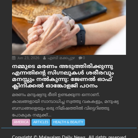
Jun 23, 2026
എബി മക്കപ്പുഴ
0
നമ്മുടെ മരണം അടുത്തിരിക്കുന്നു
എന്നതിന്റെ സിഗ്നലുകൾ ശരീരവും
മനസ്സും നല്‍കുന്നു: ജേണല്‍ ഓഫ്
ക്ലിനിക്കല്‍ ഓങ്കോളജി പഠനം
മരണം മനുഷ്യനു ഭീതി ഉണ്ടക്കുന്ന ഒന്നാണ്.
കാലങ്ങളായി സാമ്പാധിച്ച സ്വത്തു വകകളും, മനുഷ്യ
ബന്ധങ്ങളെയും ഒരു നിമിഷത്തിൽ വിട്ടെറിഞ്ഞു
പോകുക നമുക്ക്...
AMERICA
ARTICLES
HEALTH & BEAUTY
Copyright © Malayalam Daily News. All rights reserved