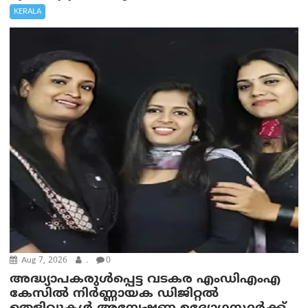
KERALA
Aug 7, 2026
.
0
അദ്ധ്യാപകരുള്‍പ്പെട്ട വടകര എംഡി‌എം‌എ
കേസില്‍ നിര്‍ണ്ണായക ഡിജിറ്റല്‍