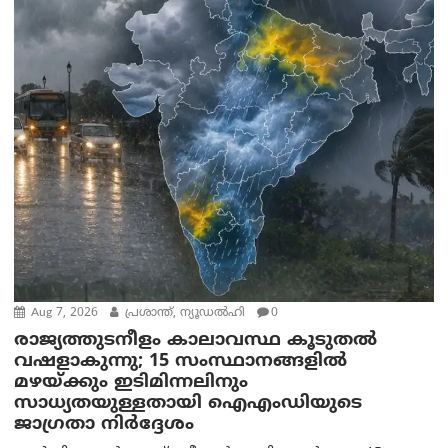
Aug 7, 2026
പ്രശാന്ത്, ന്യൂഡല്‍ഹി
0
രാജ്യത്തുടനീളം കാലാവസ്ഥ കൂടുതൽ
വഷളാകുന്നു; 15 സംസ്ഥാനങ്ങളിൽ
മഴയ്ക്കും ഇടിമിന്നലിനും
സാധ്യതയുള്ളതായി ഐഎംഡിയുടെ
ജാഗ്രതാ നിർദ്ദേശം