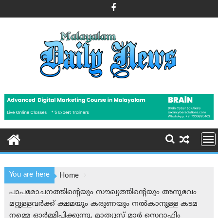
Skip
to
content
You are here
Home
പാപമോചനത്തിന്റെയും സൗഖ്യത്തിന്റെയും അനുഭവം
മറ്റുള്ളവർക്ക് ക്ഷമയും കരുണയും നൽകാനുള്ള കടമ
നമ്മെ ഓർമ്മിപ്പിക്കുന്നു, മാത്യൂസ് മാർ സെറാഫിം