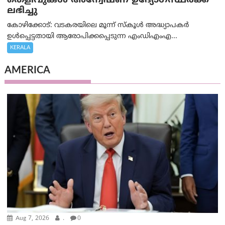
തെളിവുകള്‍ അന്വേഷണ ഉദ്യോഗസ്ഥര്‍ക്ക്
ലഭിച്ചു
കോഴിക്കോട്: വടകരയിലെ മൂന്ന് സ്കൂൾ അദ്ധ്യാപകർ
ഉൾപ്പെട്ടതായി ആരോപിക്കപ്പെടുന്ന എംഡിഎംഎ...
KERALA
AMERICA
Aug 7, 2026
.
0