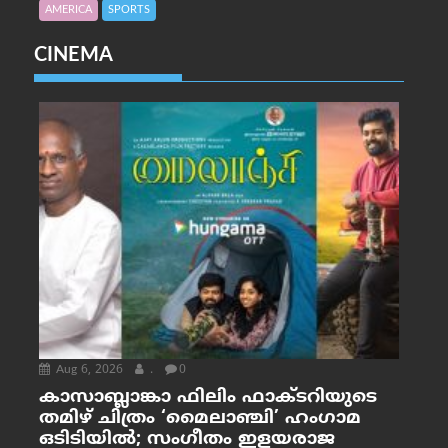
AMERICA
SPORTS
CINEMA
Aug 6, 2026
.
0
കാസാബ്ലാങ്കാ ഫിലിം ഫാക്ടറിയുടെ
തമിഴ് ചിത്രം ‘മൈലാഞ്ചി’ ഹംഗാമ
ഒടിടിയിൽ; സംഗീതം ഇളയരാജ