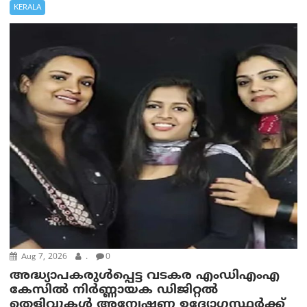
KERALA
Aug 7, 2026
.
0
അദ്ധ്യാപകരുള്‍പ്പെട്ട വടകര എംഡി‌എം‌എ
കേസില്‍ നിര്‍ണ്ണായക ഡിജിറ്റല്‍
തെളിവുകള്‍ അന്വേഷണ ഉദ്യോഗസ്ഥര്‍ക്ക്