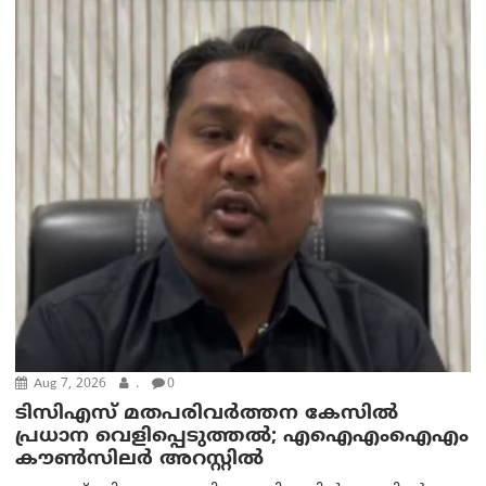
Aug 7, 2026
.
0
ടിസിഎസ് മതപരിവർത്തന കേസിൽ
പ്രധാന വെളിപ്പെടുത്തൽ; എഐഎംഐഎം
കൗൺസിലർ അറസ്റ്റിൽ