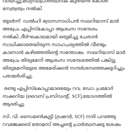
വായിച്ചു.മധ്യസ്ഥപ്രാർത്ഥനക് കുരിയൻ കോശി
നേത്ര്വത്വം നൽകി
തുടർന്ന് ഡൽഹി ഭദ്രാസനാധിപൻ സഖറിയാസ് മാർ
അപ്രേം എപ്പിസ്കോപ്പാ ആശംസ സന്ദേശം
നൽകി..ദീർഘകാലമായി ഒരുമിച്ചു ചേരാൻ
സാധിക്കാതെയിരുന്ന സാഹചര്യത്തിൽ വീണ്ടും
കാണാൻ കഴിഞ്ഞതിന്റെ സന്തോഷം സഖറിയാസ് മാർ
അപ്രേം തിരുമേനി ആശംസ സന്ദേശത്തിൽ പങ്കിട്ടു
തിരുമേനിയുടെ അമേരിക്കൻ സന്ദർശനത്തെക്കുറിച്ചും
പരാമർശിച്ചു.
രണ്ടു എപ്പിസ്കോപ്പാമാരെയും റവ. ഡോ. പ്രമോദ്
സക്കറിയ (വൈസ് പ്രസിഡന്റ്, SCF),യോഗത്തിൽ
ആദരിച്ചു.
സി. വി. സൈമൺകുട്ടി (ട്രഷറർ, SCF) നന്ദി പറഞ്ഞു
റവജേക്കബ് തോമസ് അച്ചന്റെ പ്രാർത്ഥനക്കു ശേഷം