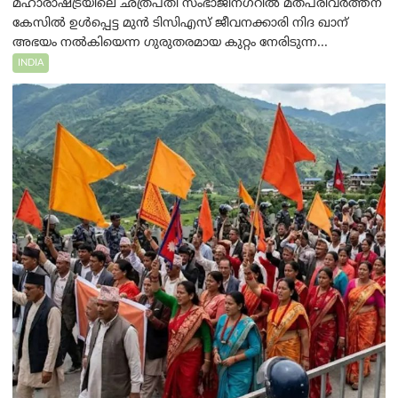
മഹാരാഷ്ട്രയിലെ ഛത്രപതി സംഭാജിനഗറിൽ മതപരിവർത്തന
കേസിൽ ഉൾപ്പെട്ട മുൻ ടിസിഎസ് ജീവനക്കാരി നിദ ഖാന്
അഭയം നൽകിയെന്ന ഗുരുതരമായ കുറ്റം നേരിടുന്ന...
INDIA