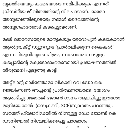
വ്യക്തിയെയും കടമയോടെ സമീപിക്കുക എന്നത്
ക്രിസ്തീയ ജീവിതത്തിന്റെ നിലപാടാണ്. ഓരോ
അനുഭവത്തിലൂടെയും നമ്മൾ ദൈവത്തിന്റെ
അനുഗ്രഹത്തോട് കടപ്പെട്ടവരാണ്.
മദർ തെരേസയുടെ മാതൃകയും യൂറോപ്യൻ കലാകാരൻ
ആൽബ്രക്റ്റ് ഡ്യൂററുടെ ‘പ്രാർത്ഥിക്കുന്ന കൈകൾ’
എന്ന വിശ്വവിഖ്യാത ചിത്രം, സഹോദരനോടുള്ള
കടപ്പാടിന്റെ മകുടോദാഹരണമായി പ്രഭാഷണത്തിൽ
തിരുമേനി എടുത്തു കാട്ടി
അറ്റ്ലാന്റ മാർത്തോമാ വികാരി റവ ഡോ കെ
ജെയിംസൺ അച്ചന്റെ പ്രാർത്ഥനയോടെ യോഗം
ആരംഭിച്ചു .ജോർജ് ജോൺ ഗാനം ആലപിച്ചു ഈശോ
മാളിയേക്കൽ (സെക്രട്ടറി, SCF)സ്വാഗതം പറഞ്ഞു .
സൗത്ത് ഫ്‌ലോറിഡയിൽ നിന്നുള്ള ഡോ ജോൺ കെ
ഡാനിയേൽ നിശ്ചയിക്കപ്പെട്ട പാഠഭാഗം