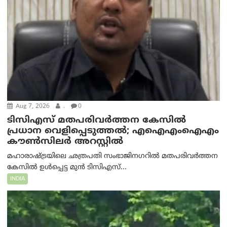
Aug 7, 2026
.
0
ടിസിഎസ് മതപരിവർത്തന കേസിൽ
പ്രധാന വെളിപ്പെടുത്തൽ; എഐഎംഐഎം
കൗൺസിലർ അറസ്റ്റിൽ
മഹാരാഷ്ട്രയിലെ ഛത്രപതി സംഭാജിനഗറിൽ മതപരിവർത്തന
കേസിൽ ഉൾപ്പെട്ട മുൻ ടിസിഎസ്...
INDIA