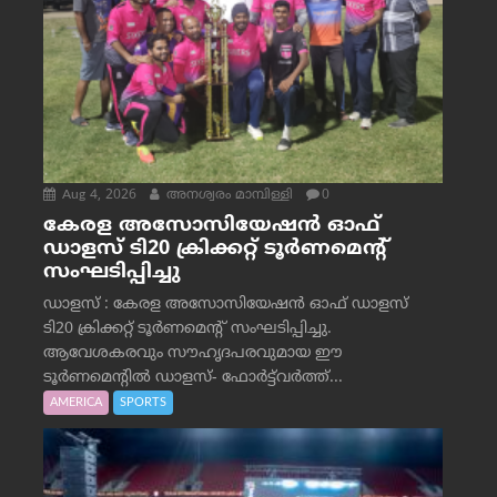
Aug 4, 2026
അനശ്വരം മാമ്പിള്ളി
0
കേരള അസോസിയേഷൻ ഓഫ്
ഡാളസ് ടി20 ക്രിക്കറ്റ് ടൂർണമെന്റ്
സംഘടിപ്പിച്ചു
ഡാളസ് : കേരള അസോസിയേഷൻ ഓഫ് ഡാളസ്
ടി20 ക്രിക്കറ്റ് ടൂർണമെന്റ് സംഘടിപ്പിച്ചു.
ആവേശകരവും സൗഹൃദപരവുമായ ഈ
ടൂർണമെന്റിൽ ഡാളസ്- ഫോർട്ട്‌വര്‍ത്ത്...
AMERICA
SPORTS