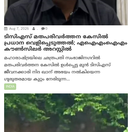
Aug 7, 2026
.
0
ടിസിഎസ് മതപരിവർത്തന കേസിൽ
പ്രധാന വെളിപ്പെടുത്തൽ; എഐഎംഐഎം
കൗൺസിലർ അറസ്റ്റിൽ
മഹാരാഷ്ട്രയിലെ ഛത്രപതി സംഭാജിനഗറിൽ
മതപരിവർത്തന കേസിൽ ഉൾപ്പെട്ട മുൻ ടിസിഎസ്
ജീവനക്കാരി നിദ ഖാന് അഭയം നൽകിയെന്ന
ഗുരുതരമായ കുറ്റം നേരിടുന്ന...
INDIA