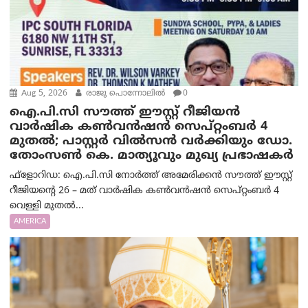
Aug 5, 2026
രാജു പൊന്നോലിൽ
0
ഐ.പി.സി സൗത്ത് ഈസ്റ്റ് റീജിയൻ
വാർഷിക കൺവൻഷൻ സെപ്റ്റംബർ 4
മുതൽ; പാസ്റ്റർ വിൽസൻ വർക്കിയും ഡോ.
തോംസൺ കെ. മാത്യൂവും മുഖ്യ പ്രഭാഷകർ
ഫ്ളോറിഡ: ഐ.പി.സി നോർത്ത് അമേരിക്കൻ സൗത്ത് ഈസ്റ്റ്
റീജിയന്റെ 26 – മത് വാർഷിക കൺവൻഷൻ സെപ്റ്റംബർ 4
വെള്ളി മുതൽ...
AMERICA