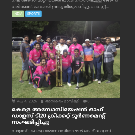
നീല ജേഴ്‌സി മാറ്റി പകരം കാവി നിറത്തിലുള്ള ജേഴ്‌സി
ധരിക്കാൻ ഹോക്കി ഇന്ത്യ തീരുമാനിച്ചു. ഓഗസ്റ്റ്...
INDIA
SPORTS
Aug 4, 2026
അനശ്വരം മാമ്പിള്ളി
0
കേരള അസോസിയേഷൻ ഓഫ്
ഡാളസ് ടി20 ക്രിക്കറ്റ് ടൂർണമെന്റ്
സംഘടിപ്പിച്ചു
ഡാളസ് : കേരള അസോസിയേഷൻ ഓഫ് ഡാളസ്