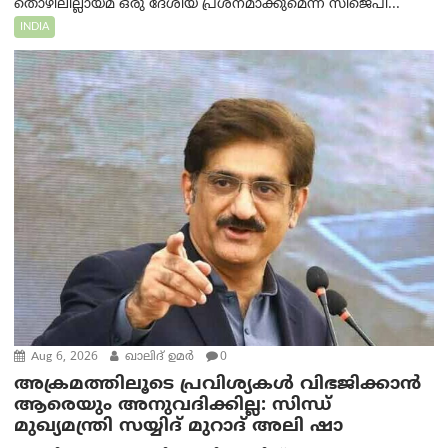
തൊഴിലില്ലായ്മ ഒരു ദേശീയ പ്രശ്നമാക്കുമെന്ന് സിജെപി...
INDIA
Aug 6, 2026
ഖാലിദ് ഉമര്‍
0
അക്രമത്തിലൂടെ പ്രവിശ്യകൾ വിഭജിക്കാൻ
ആരെയും അനുവദിക്കില്ല: സിന്ധ്
മുഖ്യമന്ത്രി സയ്യിദ് മുറാദ് അലി ഷാ