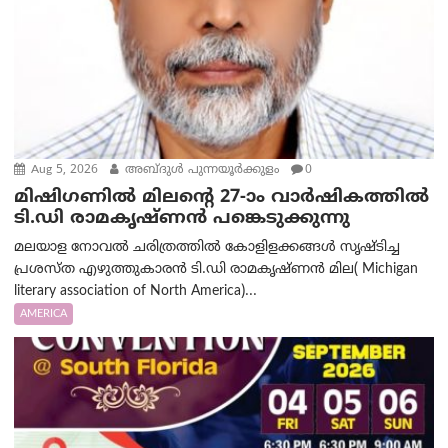
Aug 5, 2026
അബ്ദുൾ പുന്നയൂർക്കുളം
0
മിഷിഗണിൽ മിലന്റെ 27-ാം വാർഷികത്തിൽ
ടി.ഡി രാമകൃഷ്ണൻ പങ്കെടുക്കുന്നു
മലയാള നോവൽ ചരിത്രത്തിൽ കോളിളക്കങ്ങൾ സൃഷ്ടിച്ച
പ്രശസ്‌ത എഴുത്തുകാരൻ ടി.ഡി രാമകൃഷ്ണൻ മില( Michigan
literary association of North America)...
AMERICA