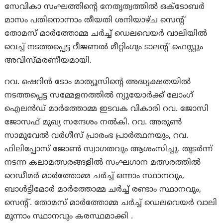
സേവികാ സംഘത്തിന്റെ നേതൃത്വത്തിൽ ഒക്ടോബർ
മാസം പതിനൊന്നാം തീയതി ശനിയാഴ്ച സെന്റ്
തോമസ് മാർത്തോമ്മ ചർച്ച് ഡെലവെയർ വാലിയിൽ
വെച്ച് നടത്തപ്പെട്ട റീജണൽ മീറ്റിംഗും ടാലന്റ് ഫെസ്റ്റും
അവിസ്മരണീയമായി.
റവ. ഷെറിൻ ടോം മാത്യൂസിന്റെ അദ്ധ്യക്ഷതയിൽ
നടത്തപ്പെട്ട സമ്മേളനത്തിൽ ന്യൂയോർക്ക് ലോംഗ്
ഐലൻഡ് മാർത്തോമ്മ ഇടവക വികാരി റവ. ജോസി
ജോസഫ് മുഖ്യ സന്ദേശം നൽകി. റവ. അരുൺ
സാമുവേൽ വർഗീസ് പ്രാരംഭ പ്രാർത്ഥനയും, റവ.
ഫിലിപ്പോസ് ജോൺ സ്വാഗതവും ആശംസിച്ചു. തുടർന്ന്
നടന്ന കലാമത്സരങ്ങളിൽ സംഘഗാന മത്സരത്തിൽ
റെഡീമർ മാർത്തോമ്മ ചർച്ച് ഒന്നാം സ്ഥാനവും,
ബാൾട്ടിമോർ മാർത്തോമ്മ ചർച്ച് രണ്ടാം സ്ഥാനവും,
സെന്റ്. തോമസ് മാർത്തോമ്മ ചർച്ച് ഡെലവെയർ വാലി
മൂന്നാം സ്ഥാനവും കരസ്ഥമാക്കി .