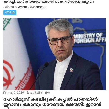
കറാച്ചി: ഥാർ കൽക്കരി പദ്ധതി പാക്കിസ്താന്റെ ഏറ്റവും
വിജയകരമായ വികസന...
WORLD
Aug 6, 2026
മുര്‍ഷിദ
0
ഹോർമുസ് കടലിടുക്ക് കപ്പൽ പാതയിൽ
ഇറാനും ഒമാനും ധാരണയിലെത്തി: ഇറാൻ