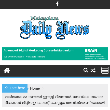
Skip
to
content
You are here
Home
മാർത്തോമ്മ സൗത്ത് ഈസ്റ്റ് റീജണൽ സേവികാ സംഘം
റീജണൽ മീറ്റിംഗും ടാലന്റ് ഫെസ്റ്റും അവിസ്മരണീയമായി