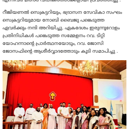
എന്നിവർ മത്സര വിധികർത്താക്കളായി പ്രവർത്തിച്ചു .
റീജിയണല്‍ സെക്രട്ടറിയും, ഭദ്രാസന സേവികാ സംഘം
സെക്രട്ടറിയുമായ നോബി ബൈജു പങ്കെടുത്ത
ഏവര്‍ക്കും നന്ദി അറിയിച്ചു. ഏകദേശം ഇരുന്നൂറോളം
പ്രതിനിധികൾ പങ്കെടുത്ത സമ്മേളനം റവ. ടിറ്റി
യോഹന്നാന്റെ പ്രാർത്ഥനയോടും, റവ. ജോസി
ജോസഫിന്റെ ആശീർവ്വാദത്തോടും കൂടി സമാപിച്ചു .