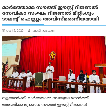
മാർത്തോമ്മ സൗത്ത് ഈസ്റ്റ് റീജണൽ
സേവികാ സംഘം റീജണൽ മീറ്റിംഗും
ടാലന്റ് ഫെസ്റ്റും അവിസ്മരണീയമായി
Oct 15, 2025
ഷാജി രാമപുരം
ന്യൂയോർക്ക്: മാർത്തോമ്മ സഭയുടെ നോർത്ത്
അമേരിക്ക ഭദ്രാസന സൗത്ത് ഈസ്റ്റ് റീജണൽ