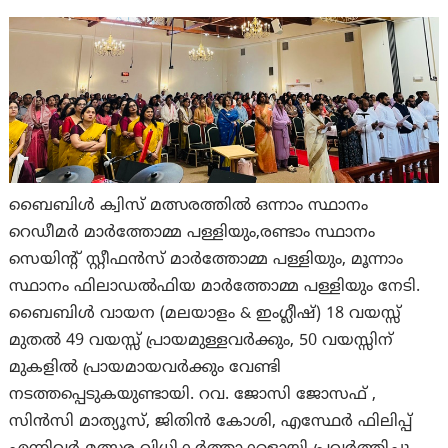
ബൈബിള്‍ ക്വിസ് മത്സരത്തില്‍ ഒന്നാം സ്ഥാനം
റെഡീമർ മാർത്തോമ്മ പള്ളിയും,രണ്ടാം സ്ഥാനം
സെയിന്റ് സ്റ്റീഫൻസ് മാർത്തോമ്മ പള്ളിയും, മൂന്നാം
സ്ഥാനം ഫിലാഡല്‍ഫിയ മാർത്തോമ്മ പള്ളിയും നേടി.
ബൈബിൾ വായന (മലയാളം & ഇംഗ്ലീഷ്) 18 വയസ്സ്
മുതൽ 49 വയസ്സ് പ്രായമുള്ളവർക്കും, 50 വയസ്സിന്
മുകളിൽ പ്രായമായവർക്കും വേണ്ടി
നടത്തപ്പെടുകയുണ്ടായി. റവ. ജോസി ജോസഫ് ,
സിൻസി മാത്യൂസ്, ജിതിൻ കോശി, എസ്ഥേർ ഫിലിപ്പ്