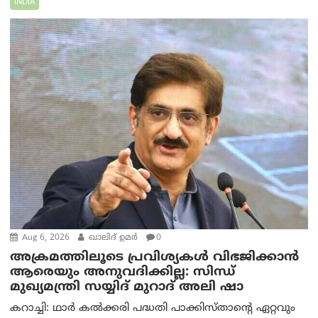
INDIA
Aug 6, 2026
ഖാലിദ് ഉമര്‍
0
അക്രമത്തിലൂടെ പ്രവിശ്യകൾ വിഭജിക്കാൻ
ആരെയും അനുവദിക്കില്ല: സിന്ധ്
മുഖ്യമന്ത്രി സയ്യിദ് മുറാദ് അലി ഷാ
കറാച്ചി: ഥാർ കൽക്കരി പദ്ധതി പാക്കിസ്താന്റെ ഏറ്റവും