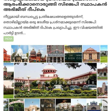
ആരംഭിക്കാനൊരുങ്ങി സിജെപി സ്ഥാപകന്‍
അഭിജീത് ദീപ്കെ
നീറ്റുമായി ബന്ധപ്പെട്ട പ്രതിഷേധങ്ങളെത്തുടർന്ന്,
തൊഴിലില്ലായ്മ ഒരു ദേശീയ പ്രശ്നമാക്കുമെന്ന് സിജെപി
സ്ഥാപകൻ അഭിജിത് ദിപ്കെ പ്രഖ്യാപിച്ചു. ഈ വിഷയത്തിൽ
പാർട്ടി ഉടൻ...
INDIA