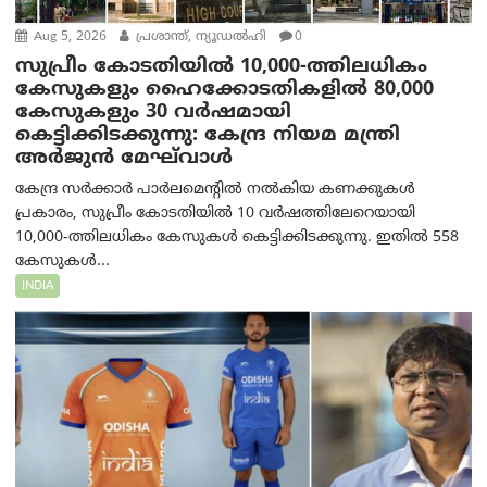
Aug 5, 2026
പ്രശാന്ത്, ന്യൂഡല്‍ഹി
0
സുപ്രീം കോടതിയിൽ 10,000-ത്തിലധികം
കേസുകളും ഹൈക്കോടതികളിൽ 80,000
കേസുകളും 30 വർഷമായി
കെട്ടിക്കിടക്കുന്നു: കേന്ദ്ര നിയമ മന്ത്രി
അര്‍ജുന്‍ മേഘ്‌വാള്‍
കേന്ദ്ര സർക്കാർ പാർലമെന്റിൽ നൽകിയ കണക്കുകൾ
പ്രകാരം, സുപ്രീം കോടതിയിൽ 10 വർഷത്തിലേറെയായി
10,000-ത്തിലധികം കേസുകൾ കെട്ടിക്കിടക്കുന്നു. ഇതിൽ 558
കേസുകൾ...
INDIA