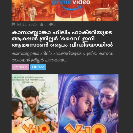
Jul 23, 2026
.
0
കാസാബ്ലാങ്കാ ഫിലിം ഫാക്ടറിയുടെ
ആക്ഷൻ ത്രില്ലർ ‘ദൈവ’ ഇനി
ആമസോൺ പ്രൈം വീഡിയോയിൽ
കാസാബ്ലാങ്കാ ഫിലിം ഫാക്ടറിയുടെ പുതിയ കന്നഡ
ആക്ഷൻ ത്രില്ലർ ചിത്രമായ...
AMERICA
CINEMA