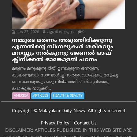
Jun 23, 2026
എബി മക്കപ്പുഴ
0
നമ്മുടെ മരണം അടുത്തിരിക്കുന്നു
എന്നതിന്റെ സിഗ്നലുകൾ ശരീരവും
മനസ്സും നല്‍കുന്നു: ജേണല്‍ ഓഫ്
ക്ലിനിക്കല്‍ ഓങ്കോളജി പഠനം
മരണം മനുഷ്യനു ഭീതി ഉണ്ടക്കുന്ന ഒന്നാണ്.
കാലങ്ങളായി സാമ്പാധിച്ച സ്വത്തു വകകളും, മനുഷ്യ
ബന്ധങ്ങളെയും ഒരു നിമിഷത്തിൽ വിട്ടെറിഞ്ഞു
പോകുക നമുക്ക്...
AMERICA
ARTICLES
HEALTH & BEAUTY
Copyright © Malayalam Daily News. All rights reserved
Privacy Policy
Contact Us
DISCLAIMER: ARTICLES PUBLISHED IN THIS WEB SITE ARE