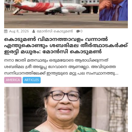
Aug 8, 2026
മോൻസി കൊടുമൺ
0
കൊടുമൺ വിമാനത്താവളം വന്നാൽ
എന്തുകൊണ്ടും ശബരിമല തീർത്ഥാടകർക്ക്
ഇരട്ടി മധുരം: മോൻസി കൊടുമൺ
നനാ ജാതി മതസ്ഥരും ഒരുമയോടെ ആരാധിക്കുന്നത്
ശബരിമല ശ്രീ അയ്യപ്പ ഭഗവാനെ ആണല്ലോ. അവിടുത്തെ
സന്നിധാനത്തിലേക്ക് ഇന്ത്യയുടെ മറ്റു പല സംസ്ഥാനത്തു...
AMERICA
ARTICLES