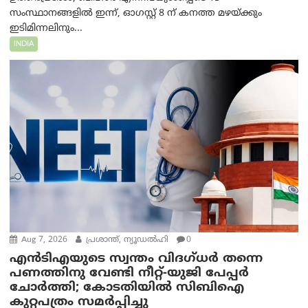
സംസ്ഥാനങ്ങളിൽ ഇന്ന്, ഓഗസ്റ്റ് 8 ന് കനത്ത മഴയ്ക്കും
ഇടിമിന്നലിനും...
INDIA
Aug 7, 2026
പ്രശാന്ത്, ന്യൂഡല്‍ഹി
0
എൻ‌ടി‌എയുടെ സ്വന്തം വിദഗ്ധർ തന്നെ
പണത്തിനു വേണ്ടി നീറ്റ്-യു‌ജി പേപ്പർ
ചോർത്തി; കോടതിയില്‍ സിബിഐ
കുറ്റപത്രം സമര്‍പ്പിച്ചു