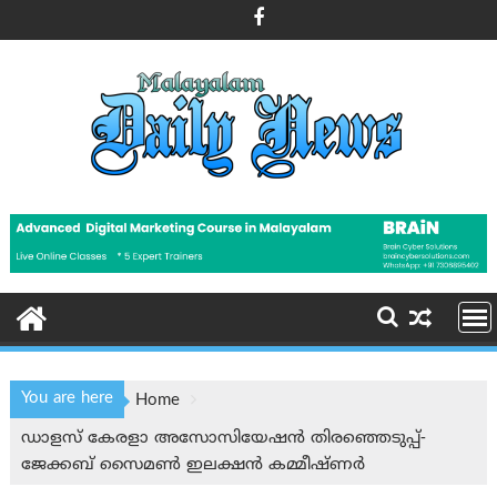
Skip
to
content
You are here
Home
ഡാളസ് കേരളാ അസോസിയേഷൻ തിരഞ്ഞെടുപ്പ്-
ജേക്കബ് സൈമൺ ഇലക്ഷൻ കമ്മീഷ്ണർ