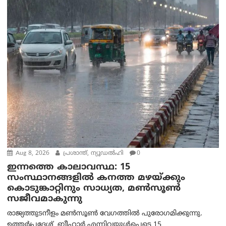
Aug 8, 2026
പ്രശാന്ത്, ന്യൂഡല്‍ഹി
0
ഇന്നത്തെ കാലാവസ്ഥ: 15
സംസ്ഥാനങ്ങളിൽ കനത്ത മഴയ്ക്കും
കൊടുങ്കാറ്റിനും സാധ്യത, മൺസൂൺ
സജീവമാകുന്നു
രാജ്യത്തുടനീളം മൺസൂൺ വേഗത്തിൽ പുരോഗമിക്കുന്നു.
ഉത്തർപ്രദേശ്, ബീഹാർ എന്നിവയുൾപ്പെടെ 15