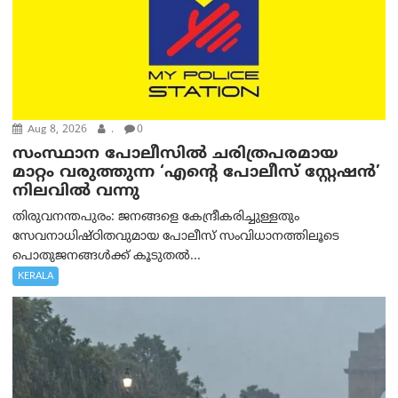
Aug 8, 2026
.
0
സംസ്ഥാന പോലീസിൽ ചരിത്രപരമായ
മാറ്റം വരുത്തുന്ന ‘എന്റെ പോലീസ് സ്റ്റേഷൻ’
നിലവില്‍ വന്നു
തിരുവനന്തപുരം: ജനങ്ങളെ കേന്ദ്രീകരിച്ചുള്ളതും
സേവനാധിഷ്ഠിതവുമായ പോലീസ് സംവിധാനത്തിലൂടെ
പൊതുജനങ്ങൾക്ക് കൂടുതൽ...
KERALA