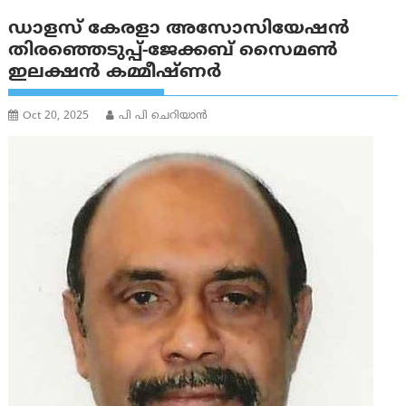
ഡാളസ് കേരളാ അസോസിയേഷൻ
തിരഞ്ഞെടുപ്പ്-ജേക്കബ് സൈമൺ
ഇലക്ഷൻ കമ്മീഷ്ണർ
Oct 20, 2025
പി പി ചെറിയാൻ