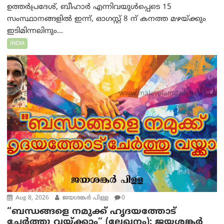
ഉത്തർപ്രദേശ്, ബീഹാർ എന്നിവയുൾപ്പെടെ 15
സംസ്ഥാനങ്ങളിൽ ഇന്ന്, ഓഗസ്റ്റ് 8 ന് കനത്ത മഴയ്ക്കും
ഇടിമിന്നലിനും...
INDIA
Aug 8, 2026
ജയശങ്കര്‍ പിള്ള
0
“ബന്ധങ്ങളെ നമുക്ക് ഹൃദയത്തോട്
ചേർത്തു വയ്ക്കാം” (ലേഖനം): ജയശങ്കര്‍