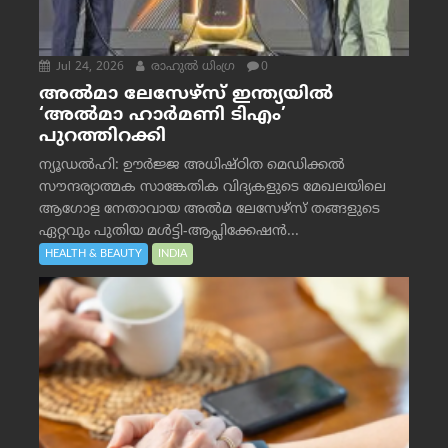
Jul 24, 2026
രാഹുല്‍ ധിംഗ്ര
0
അൽമാ ലേസേഴ്സ് ഇന്ത്യയിൽ
‘അൽമാ ഹാർമണി ടിഎം’
പുറത്തിറക്കി
ന്യൂഡൽഹി: ഊർജ്ജ അധിഷ്ഠിത മെഡിക്കൽ
സൗന്ദര്യാത്മക സാങ്കേതിക വിദ്യകളുടെ മേഖലയിലെ
ആഗോള നേതാവായ അൽമ ലേസേഴ്സ് തങ്ങളുടെ
ഏറ്റവും പുതിയ മൾട്ടി-ആപ്ലിക്കേഷൻ...
HEALTH & BEAUTY
INDIA