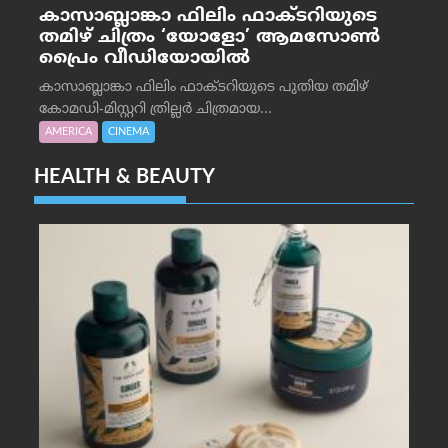
കാസാബ്ലാങ്കാ ഫിലിം ഫാക്ടറിയുടെ
തമിഴ് ചിത്രം ‘യോളോ’ ആമസോൺ
പ്രൈം വീഡിയോയിൽ
കാസാബ്ലാങ്കാ ഫിലിം ഫാക്ടറിയുടെ പുതിയ തമിഴ്
കോമഡി-മിസ്റ്ററി ത്രില്ലർ ചിത്രമായ...
AMERICA
CINEMA
HEALTH & BEAUTY