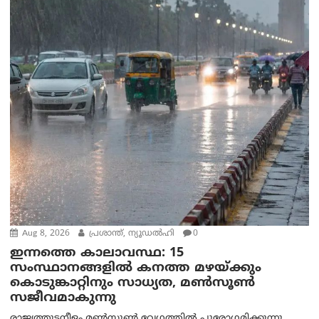
Aug 8, 2026
പ്രശാന്ത്, ന്യൂഡല്‍ഹി
0
ഇന്നത്തെ കാലാവസ്ഥ: 15
സംസ്ഥാനങ്ങളിൽ കനത്ത മഴയ്ക്കും
കൊടുങ്കാറ്റിനും സാധ്യത, മൺസൂൺ
സജീവമാകുന്നു
രാജ്യത്തുടനീളം മൺസൂൺ വേഗത്തിൽ പുരോഗമിക്കുന്നു.