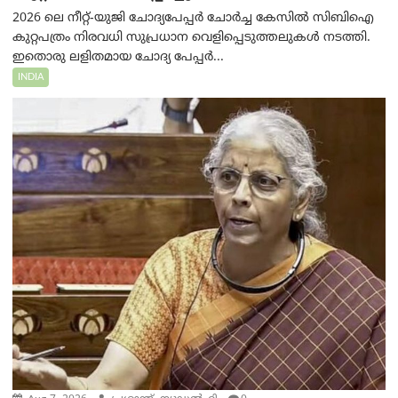
2026 ലെ നീറ്റ്-യുജി ചോദ്യപേപ്പർ ചോർച്ച കേസിൽ സിബിഐ
കുറ്റപത്രം നിരവധി സുപ്രധാന വെളിപ്പെടുത്തലുകൾ നടത്തി.
ഇതൊരു ലളിതമായ ചോദ്യ പേപ്പർ...
INDIA