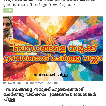
ഉത്തർപ്രദേശ്, ബീഹാർ എന്നിവയുൾപ്പെടെ 15...
INDIA
Aug 8, 2026
ജയശങ്കര്‍ പിള്ള
0
“ബന്ധങ്ങളെ നമുക്ക് ഹൃദയത്തോട്
ചേർത്തു വയ്ക്കാം” (ലേഖനം): ജയശങ്കര്‍
പിള്ള