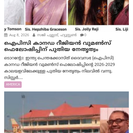
Aug 8, 2026
സജി പുല്ലാട്, ഹ്യൂസ്റ്റൺ
0
ഐപിസി കാനഡ റീജിയൻ വുമൺസ്
ഫെലോഷിപ്പിന് പുതിയ നേതൃത്വം
ടൊറന്റോ: ഇന്ത്യ പെന്തക്കോസ്ത് ദൈവസഭ (ഐപിസി)
കാനഡ റീജിയൻ വുമൺസ് ഫെലോഷിപ്പിന്റെ 2026-2029
കാലയളവിലേക്കുള്ള പുതിയ നേതൃത്വം നിലവിൽ വന്നു.
സിസ്റ്റർ....
AMERICA