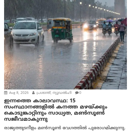
Aug 8, 2026
പ്രശാന്ത്, ന്യൂഡല്‍ഹി
0
ഇന്നത്തെ കാലാവസ്ഥ: 15
സംസ്ഥാനങ്ങളിൽ കനത്ത മഴയ്ക്കും
കൊടുങ്കാറ്റിനും സാധ്യത, മൺസൂൺ
സജീവമാകുന്നു
രാജ്യത്തുടനീളം മൺസൂൺ വേഗത്തിൽ പുരോഗമിക്കുന്നു.