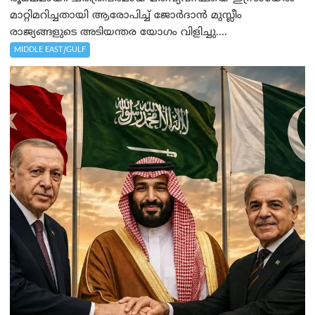
മാറ്റിമറിച്ചതായി ആരോപിച്ച് ജോർദാൻ മുസ്ലീം
രാജ്യങ്ങളുടെ അടിയന്തര യോഗം വിളിച്ചു....
MIDDLE EAST/GULF