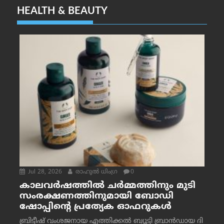
HEALTH & BEAUTY
Jul 28, 2026
രാഹുല്‍ ധിംഗ്ര
0
കാലവർഷത്തിൽ ചർമ്മത്തിനും മുടി
സംരക്ഷണത്തിനുമായി ബോഡി
ഷോപ്പിന്റെ പ്രത്യേക ഓഫറുകൾ
ബ്രിട്ടീഷ് വംശജനായ എത്തിക്കൽ ബ്യൂട്ടി ബ്രാൻഡായ ദി