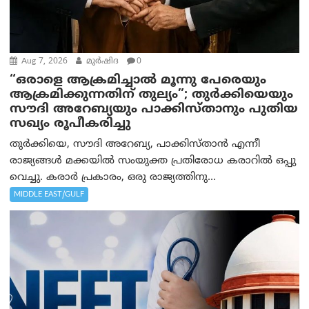
Aug 7, 2026
മുര്‍ഷിദ
0
“ഒരാളെ ആക്രമിച്ചാല്‍ മൂന്നു പേരെയും
ആക്രമിക്കുന്നതിന് തുല്യം”; തുർക്കിയെയും
സൗദി അറേബ്യയും പാക്കിസ്താനും പുതിയ
സഖ്യം രൂപീകരിച്ചു
തുർക്കിയെ, സൗദി അറേബ്യ, പാക്കിസ്താന്‍ എന്നീ
രാജ്യങ്ങൾ മക്കയിൽ സംയുക്ത പ്രതിരോധ കരാറിൽ ഒപ്പു
വെച്ചു. കരാർ പ്രകാരം, ഒരു രാജ്യത്തിനു...
MIDDLE EAST/GULF