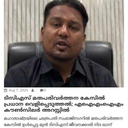
Aug 7, 2026
.
0
ടിസിഎസ് മതപരിവർത്തന കേസിൽ
പ്രധാന വെളിപ്പെടുത്തൽ; എഐഎംഐഎം
കൗൺസിലർ അറസ്റ്റിൽ
മഹാരാഷ്ട്രയിലെ ഛത്രപതി സംഭാജിനഗറിൽ മതപരിവർത്തന
കേസിൽ ഉൾപ്പെട്ട മുൻ ടിസിഎസ് ജീവനക്കാരി നിദ ഖാന്