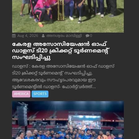
Aug 4, 2026
അനശ്വരം മാമ്പിള്ളി
0
കേരള അസോസിയേഷൻ ഓഫ്
ഡാളസ് ടി20 ക്രിക്കറ്റ് ടൂർണമെന്റ്
സംഘടിപ്പിച്ചു
ഡാളസ് : കേരള അസോസിയേഷൻ ഓഫ് ഡാളസ്
ടി20 ക്രിക്കറ്റ് ടൂർണമെന്റ് സംഘടിപ്പിച്ചു.
ആവേശകരവും സൗഹൃദപരവുമായ ഈ
ടൂർണമെന്റിൽ ഡാളസ്- ഫോർട്ട്‌വര്‍ത്ത്...
AMERICA
SPORTS