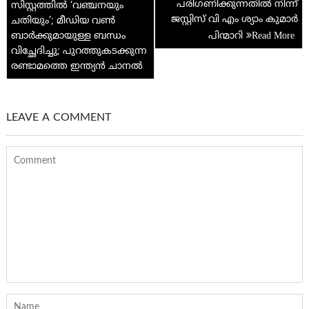
navigation
പരിഗണിക്കുന്നതില്‍ നിന്ന്
സിസ്റ്റത്തിൽ ‘വഞ്ചനയും
p
ജസ്റ്റിസ് വി എം ശ്യാം കുമാർ
ചതിയും’; മീഡിയ വൺ
ബാർക്കുമായുള്ള ബന്ധം
പിന്മാറി
വിച്ഛേദിച്ചു; പുറത്തുകടക്കുന്ന
രണ്ടാമത്തെ ഇന്ത്യൻ ചാനൽ
LEAVE A COMMENT