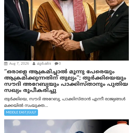
Aug 7, 2026
മുര്‍ഷിദ
0
“ഒരാളെ ആക്രമിച്ചാല്‍ മൂന്നു പേരെയും
ആക്രമിക്കുന്നതിന് തുല്യം”; തുർക്കിയെയും
സൗദി അറേബ്യയും പാക്കിസ്താനും പുതിയ
സഖ്യം രൂപീകരിച്ചു
തുർക്കിയെ, സൗദി അറേബ്യ, പാക്കിസ്താന്‍ എന്നീ രാജ്യങ്ങൾ
മക്കയിൽ സംയുക്ത...
MIDDLE EAST/GULF