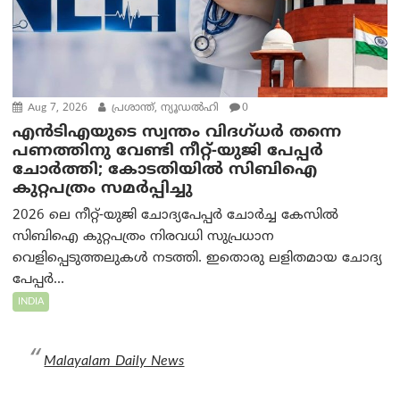
Aug 7, 2026
പ്രശാന്ത്, ന്യൂഡല്‍ഹി
0
എൻ‌ടി‌എയുടെ സ്വന്തം വിദഗ്ധർ തന്നെ
പണത്തിനു വേണ്ടി നീറ്റ്-യു‌ജി പേപ്പർ
ചോർത്തി; കോടതിയില്‍ സിബിഐ
കുറ്റപത്രം സമര്‍പ്പിച്ചു
2026 ലെ നീറ്റ്-യുജി ചോദ്യപേപ്പർ ചോർച്ച കേസിൽ
സിബിഐ കുറ്റപത്രം നിരവധി സുപ്രധാന
വെളിപ്പെടുത്തലുകൾ നടത്തി. ഇതൊരു ലളിതമായ ചോദ്യ
പേപ്പർ...
INDIA
Malayalam Daily News