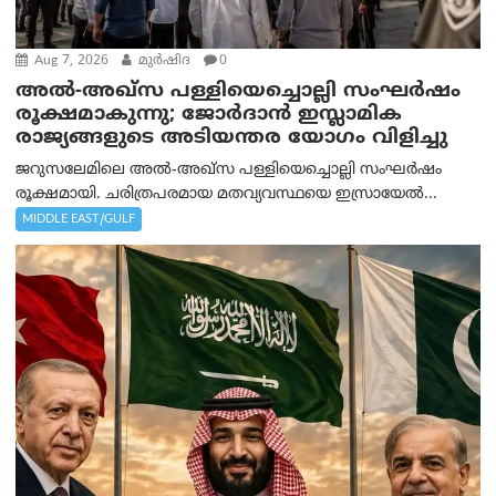
Aug 7, 2026
മുര്‍ഷിദ
0
അൽ-അഖ്‌സ പള്ളിയെച്ചൊല്ലി സംഘർഷം
രൂക്ഷമാകുന്നു; ജോർദാൻ ഇസ്ലാമിക
രാജ്യങ്ങളുടെ അടിയന്തര യോഗം വിളിച്ചു
ജറുസലേമിലെ അൽ-അഖ്‌സ പള്ളിയെച്ചൊല്ലി സംഘർഷം
രൂക്ഷമായി. ചരിത്രപരമായ മതവ്യവസ്ഥയെ ഇസ്രായേൽ...
MIDDLE EAST/GULF