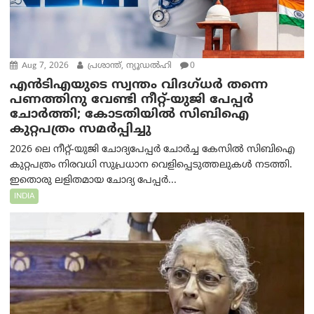
Aug 7, 2026
പ്രശാന്ത്, ന്യൂഡല്‍ഹി
0
എൻ‌ടി‌എയുടെ സ്വന്തം വിദഗ്ധർ തന്നെ
പണത്തിനു വേണ്ടി നീറ്റ്-യു‌ജി പേപ്പർ
ചോർത്തി; കോടതിയില്‍ സിബിഐ
കുറ്റപത്രം സമര്‍പ്പിച്ചു
2026 ലെ നീറ്റ്-യുജി ചോദ്യപേപ്പർ ചോർച്ച കേസിൽ സിബിഐ
കുറ്റപത്രം നിരവധി സുപ്രധാന വെളിപ്പെടുത്തലുകൾ നടത്തി.
ഇതൊരു ലളിതമായ ചോദ്യ പേപ്പർ...
INDIA