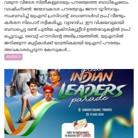
വരുന്ന വിദേശ സ്ത്രീകളുടെയും പൗരത്വത്തെ ബാധിച്ചേക്കാം.
വാഷിംഗ്ടണ്‍: ജന്മാവകാശ പൗരത്വവും ജനന ടൂറിസവും
സംബന്ധിച്ച് യുഎസ് പ്രസിഡന്റ് ഡൊണാൾഡ് ട്രംപ് വീണ്ടും
കർശന നിലപാട് സ്വീകരിച്ചു. വ്യാഴാഴ്ച, ഈ വിഷയവുമായി
ബന്ധപ്പെട്ട രണ്ട് പുതിയ എക്സിക്യൂട്ടീവ് ഉത്തരവുകളിൽ ട്രംപ്
ഒപ്പുവച്ചു. വൈറ്റ് ഹൗസിന്റെ അഭിപ്രായത്തിൽ, യുഎസിൽ
ജനിക്കുന്ന കുട്ടികൾക്ക് യാന്ത്രികമായി യുഎസ് പൗരത്വം
അവകാശപ്പെടുന്ന കേസുകൾ...
AMERICA