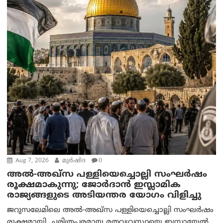
Aug 7, 2026
മുര്‍ഷിദ
0
അൽ-അഖ്‌സ പള്ളിയെച്ചൊല്ലി സംഘർഷം
രൂക്ഷമാകുന്നു; ജോർദാൻ ഇസ്ലാമിക
രാജ്യങ്ങളുടെ അടിയന്തര യോഗം വിളിച്ചു
ജറുസലേമിലെ അൽ-അഖ്‌സ പള്ളിയെച്ചൊല്ലി സംഘർഷം
രൂക്ഷമായി. ചരിത്രപരമായ മതവ്യവസ്ഥയെ ഇസ്രായേൽ