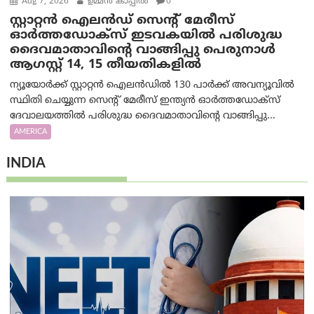
Aug 7, 2026
ഉമ്മന്‍ കാപ്പില്‍
0
സ്റ്റാറ്റൻ ഐലൻഡ് സെന്റ് മേരീസ്
ഓർത്തഡോക്സ് ഇടവകയിൽ പരിശുദ്ധ
ദൈവമാതാവിന്റെ വാങ്ങിപ്പു പെരുനാൾ
ആഗസ്റ്റ് 14, 15 തീയതികളിൽ
ന്യൂയോർക്ക് സ്റ്റാറ്റൻ ഐലൻഡിൽ 130 പാർക്ക് അവന്യൂവിൽ
സ്ഥിതി ചെയ്യുന്ന സെന്റ് മേരീസ് ഇന്ത്യൻ ഓർത്തഡോക്സ്
ദേവാലയത്തിൽ പരിശുദ്ധ ദൈവമാതാവിന്റെ വാങ്ങിപ്പു...
AMERICA
INDIA