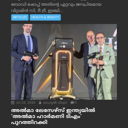
ബോഡി ഷോപ്പ് അതിന്റെ ഏറ്റവും ജനപ്രിയമായ
വിറ്റാമിൻ സി, ടീ ട്രീ, ഇഞ്ചി...
ARTICLES
HEALTH & BEAUTY
Jul 24, 2026
രാഹുല്‍ ധിംഗ്ര
0
അൽമാ ലേസേഴ്സ് ഇന്ത്യയിൽ
‘അൽമാ ഹാർമണി ടിഎം’
പുറത്തിറക്കി