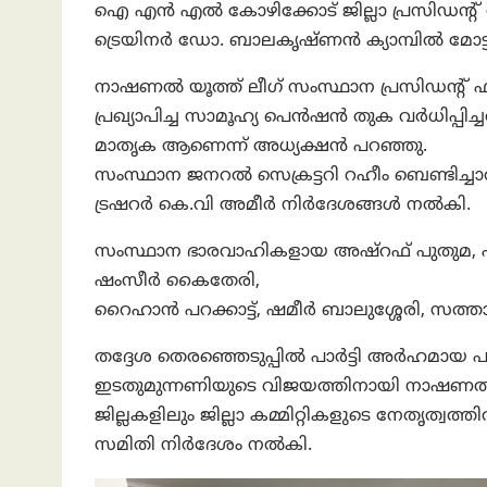
ഐ എൻ എൽ കോഴിക്കോട് ജില്ലാ പ്രസിഡന്
ട്രെയിനർ ഡോ. ബാലകൃഷ്ണൻ ക്യാമ്പിൽ മോട്ടി
നാഷണൽ യൂത്ത് ലീഗ് സംസ്ഥാന പ്രസിഡന്റ്
പ്രഖ്യാപിച്ച സാമൂഹ്യ പെൻഷൻ തുക വർധിപ്പിച
മാതൃക ആണെന്ന് അധ്യക്ഷൻ പറഞ്ഞു.
സംസ്ഥാന ജനറൽ സെക്രട്ടറി റഹീം ബെണ്ടിച്ചാ
ട്രഷറർ കെ.വി അമീർ നിർദേശങ്ങൾ നൽകി.
സംസ്ഥാന ഭാരവാഹികളായ അഷ്‌റഫ് പുതുമ, ഷ
ഷംസീർ കൈതേരി,
റൈഹാൻ പറക്കാട്ട്, ഷമീർ ബാലുശ്ശേരി, സത്താ
തദ്ദേശ തെരഞ്ഞെടുപ്പിൽ പാർട്ടി അർഹമാ
ഇടതുമുന്നണിയുടെ വിജയത്തിനായി നാഷണൽ യൂത
ജില്ലകളിലും ജില്ലാ കമ്മിറ്റികളുടെ നേതൃത്വ
സമിതി നിർദേശം നൽകി.