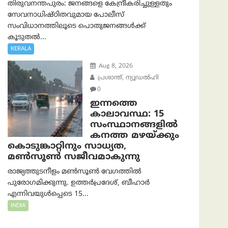
തിരുവനന്തപുരം: ജനങ്ങളെ കേന്ദ്രീകരിച്ചുള്ളതും
സേവനാധിഷ്ഠിതവുമായ പോലീസ്
സംവിധാനത്തിലൂടെ പൊതുജനങ്ങൾക്ക്
കൂടുതൽ...
KERALA
Aug 8, 2026
പ്രശാന്ത്, ന്യൂഡല്‍ഹി
0
ഇന്നത്തെ
കാലാവസ്ഥ: 15
സംസ്ഥാനങ്ങളിൽ
കനത്ത മഴയ്ക്കും
കൊടുങ്കാറ്റിനും സാധ്യത,
മൺസൂൺ സജീവമാകുന്നു
രാജ്യത്തുടനീളം മൺസൂൺ വേഗത്തിൽ
പുരോഗമിക്കുന്നു. ഉത്തർപ്രദേശ്, ബീഹാർ
എന്നിവയുൾപ്പെടെ 15...
INDIA