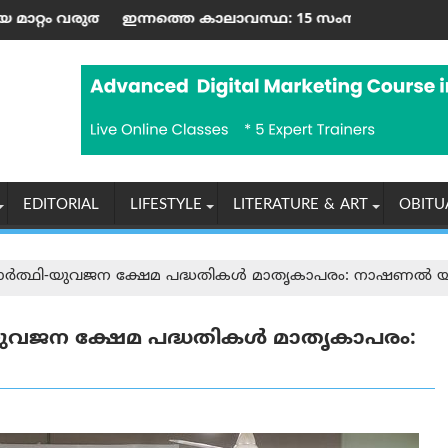
 കാര്‍ പോലീസ് പിടിച്ചെടുത്തു
സ് സ്റ്റേഷൻ' നിലവില്‍ വന്നു
ലാവസ്ഥ: 15 സംസ്ഥാനങ്ങളിൽ കനത്ത മഴയ്ക്കും കൊടുങ്കാ
റഷ്യയ്‌ക്കെതിരെ അമേ
EDITORIAL
LIFESTYLE
LITERATURE & ART
OBITU
ദ്യാർത്ഥി-യുവജന ക്ഷേമ പദ്ധതികൾ മാതൃകാപരം: നാഷണൽ യൂ
ി-യുവജന ക്ഷേമ പദ്ധതികൾ മാതൃകാപരം: