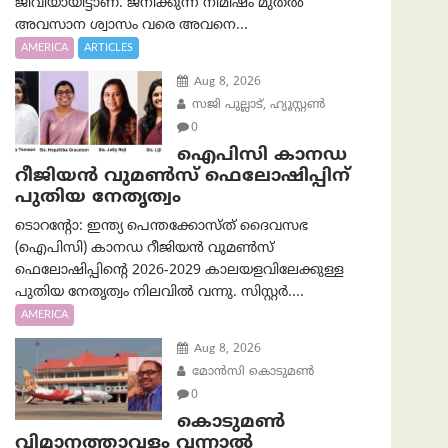
ജീവിയായിട്ടാണ്. ജനിക്കുന്ന നിമിഷം മുതൽ
അവസാന ശ്വാസം വരെ അവനെ...
AMERICA
ARTICLES
Aug 8, 2026
സജി പുല്ലാട്, ഹ്യൂസ്റ്റൺ
0
ഐപിസി കാനഡ
റീജിയൻ വുമൺസ് ഫെലോഷിപ്പിന്
പുതിയ നേതൃത്വം
ടൊറന്റോ: ഇന്ത്യ പെന്തക്കോസ്ത് ദൈവസഭ
(ഐപിസി) കാനഡ റീജിയൻ വുമൺസ്
ഫെലോഷിപ്പിന്റെ 2026-2029 കാലയളവിലേക്കുള്ള
പുതിയ നേതൃത്വം നിലവിൽ വന്നു. സിസ്റ്റർ....
AMERICA
Aug 8, 2026
മോൻസി കൊടുമൺ
0
കൊടുമൺ
വിമാനത്താവളം വന്നാൽ