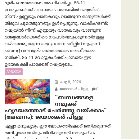
ഭൂരിപക്ഷത്തോടെ അംഗീകരിച്ചു. 86-11
വോട്ടുകൾക്ക് പാസായ പാക്കേജിൽ റഷ്യയിൽ
നിന്ന് എണ്ണയും വാതകവും വാങ്ങുന്ന രാജ്യങ്ങൾക്ക്
തീരുവ ചുമത്തുന്നതും ഉൾപ്പെടുന്നു. വാഷിംഗ്ടണ്‍:
റഷ്യയിൽ നിന്ന് എണ്ണയും വാതകവും വാങ്ങുന്ന
രാജ്യങ്ങൾക്കെതിരെ നടപടിയെടുക്കുന്നതിനുള്ള
വഴിയൊരുക്കുന്ന ഒരു പ്രധാന ബില്ലിന് യുഎസ്
സെനറ്റ് വൻ ഭൂരിപക്ഷത്തോടെ അംഗീകാരം
നൽകി. 86-11 വോട്ടുകൾക്ക് പാസായ ഈ
ഉഭയകക്ഷി പാക്കേജ് റഷ്യയുടെ...
AMERICA
Aug 8, 2026
ജയശങ്കര്‍ പിള്ള
0
“ബന്ധങ്ങളെ
നമുക്ക്
ഹൃദയത്തോട് ചേർത്തു വയ്ക്കാം”
(ലേഖനം): ജയശങ്കര്‍ പിള്ള
എല്ലാ മനുഷ്യരും ഈ ലോകത്തിലേക്ക് ജനിക്കുന്നത്
തനിച്ചാണെങ്കിലും ജീവിക്കുന്നത് സാമൂഹിക