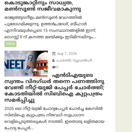
കൊടുങ്കാറ്റിനും സാധ്യത,
മൺസൂൺ സജീവമാകുന്നു
രാജ്യത്തുടനീളം മൺസൂൺ വേഗത്തിൽ
പുരോഗമിക്കുന്നു. ഉത്തർപ്രദേശ്, ബീഹാർ
എന്നിവയുൾപ്പെടെ 15 സംസ്ഥാനങ്ങളിൽ ഇന്ന്,
ഓഗസ്റ്റ് 8 ന് കനത്ത മഴയ്ക്കും ഇടിമിന്നലിനും...
INDIA
Aug 7, 2026
പ്രശാന്ത്, ന്യൂഡല്‍ഹി
0
എൻ‌ടി‌എയുടെ
സ്വന്തം വിദഗ്ധർ തന്നെ പണത്തിനു
വേണ്ടി നീറ്റ്-യു‌ജി പേപ്പർ ചോർത്തി;
കോടതിയില്‍ സിബിഐ കുറ്റപത്രം
സമര്‍പ്പിച്ചു
2026 ലെ നീറ്റ്-യുജി ചോദ്യപേപ്പർ ചോർച്ച കേസിൽ
സിബിഐ കുറ്റപത്രം നിരവധി സുപ്രധാന
വെളിപ്പെടുത്തലുകൾ നടത്തി. ഇതൊരു ലളിതമായ
ചോദ്യ പേപ്പർ...