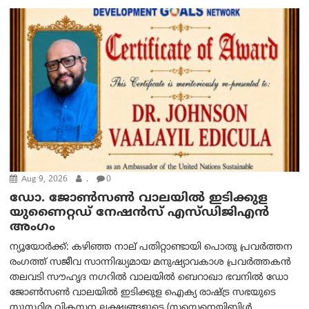
Aug 9, 2026
.
0
ഡോ. ജോൺസൺ വാലയിൽ ഇടിക്കുള
യുണൈറ്റഡ് നേഷൻസ് എസ്ഡിജിഎൻ
അംഗം
ന്യൂയോര്‍ക്ക്: കഴിഞ്ഞ നാല് പതിറ്റാണ്ടായി പൊതു പ്രവർത്തന
രംഗത്ത് സജീവ സാന്നിദ്ധ്യമായ മനുഷ്യാവകാശ പ്രവർത്തകൻ
തലവടി സൗഹൃദ നഗറിൽ വാലയിൽ ബെറാഖാ ഭവനിൽ ഡോ
ജോൺസൺ വാലയിൽ ഇടിക്കുള ഐക്യ രാഷ്ട്ര സഭയുടെ
സുസ്ഥിര വികസന ലക്ഷ്യങ്ങളുടെ (സസ്റ്റെനെയിബിൾ