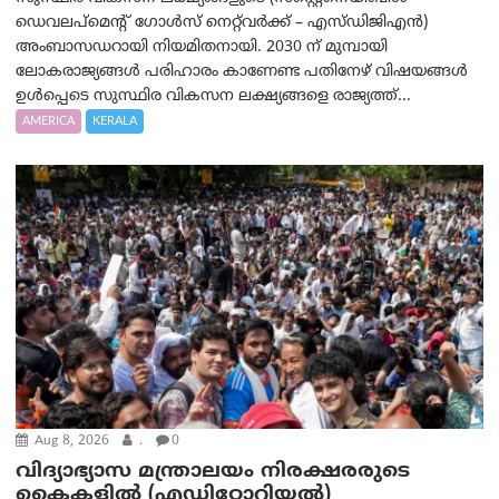
ഡെവലപ്‌മെന്റ് ഗോൾസ് നെറ്റ്‌വർക്ക് – എസ്ഡിജിഎൻ)
അംബാസഡറായി നിയമിതനായി. 2030 ന് മുമ്പായി
ലോകരാജ്യങ്ങൾ പരിഹാരം കാണേണ്ട പതിനേഴ് വിഷയങ്ങൾ
ഉൾപ്പെടെ സുസ്ഥിര വികസന ലക്ഷ്യങ്ങളെ രാജ്യത്ത്...
AMERICA
KERALA
Aug 8, 2026
.
0
വിദ്യാഭ്യാസ മന്ത്രാലയം നിരക്ഷരരുടെ
കൈകളിൽ (എഡിറ്റോറിയല്‍)