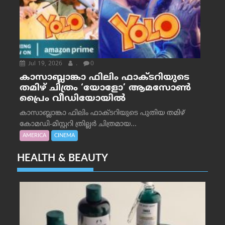
Jul 19, 2026
.
0
കാസാബ്ലാങ്കാ ഫിലിം ഫാക്ടറിയുടെ
തമിഴ് ചിത്രം ‘യോളോ’ ആമസോൺ
പ്രൈം വീഡിയോയിൽ
കാസാബ്ലാങ്കാ ഫിലിം ഫാക്ടറിയുടെ പുതിയ തമിഴ്
കോമഡി-മിസ്റ്ററി ത്രില്ലർ ചിത്രമായ...
AMERICA
CINEMA
HEALTH & BEAUTY