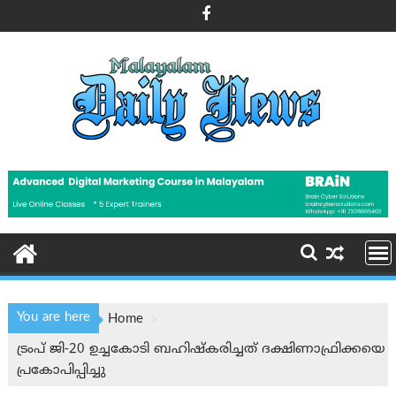
Skip
to
content
You are here
Home
ട്രംപ് ജി-20 ഉച്ചകോടി ബഹിഷ്‌കരിച്ചത് ദക്ഷിണാഫ്രിക്കയെ
പ്രകോപിപ്പിച്ചു