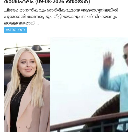
രാശിഫലം (09-08-2026 ഞായര്‍)
ചിങ്ങം: മാനസികവും ശാരീരികവുമായ ആരോഗ്യനിലയിൽ
പുരോഗതി കാണപ്പെടും. വീട്ടിലായാലും ഓഫിസിലായാലും
മറ്റുള്ളവരുമായി...
ASTROLOGY