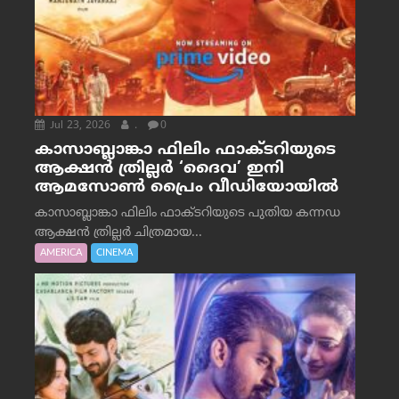
Jul 23, 2026
.
0
കാസാബ്ലാങ്കാ ഫിലിം ഫാക്ടറിയുടെ
ആക്ഷൻ ത്രില്ലർ ‘ദൈവ’ ഇനി
ആമസോൺ പ്രൈം വീഡിയോയിൽ
കാസാബ്ലാങ്കാ ഫിലിം ഫാക്ടറിയുടെ പുതിയ കന്നഡ
ആക്ഷൻ ത്രില്ലർ ചിത്രമായ...
AMERICA
CINEMA