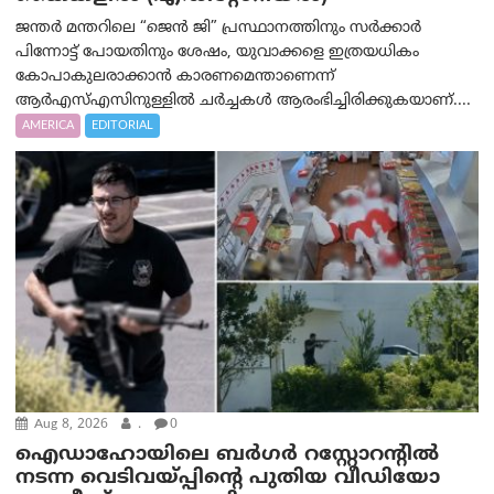
ജന്തർ മന്തറിലെ “ജെൻ ജി” പ്രസ്ഥാനത്തിനും സർക്കാർ
പിന്നോട്ട് പോയതിനും ശേഷം, യുവാക്കളെ ഇത്രയധികം
കോപാകുലരാക്കാൻ കാരണമെന്താണെന്ന്
ആർ‌എസ്‌എസിനുള്ളിൽ ചർച്ചകൾ ആരംഭിച്ചിരിക്കുകയാണ്....
AMERICA
EDITORIAL
Aug 8, 2026
.
0
ഐഡാഹോയിലെ ബർഗർ റസ്റ്റോറന്റിൽ
നടന്ന വെടിവയ്പ്പിന്റെ പുതിയ വീഡിയോ