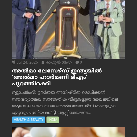
Jul 24, 2026
രാഹുല്‍ ധിംഗ്ര
0
അൽമാ ലേസേഴ്സ് ഇന്ത്യയിൽ
‘അൽമാ ഹാർമണി ടിഎം’
പുറത്തിറക്കി
ന്യൂഡൽഹി: ഊർജ്ജ അധിഷ്ഠിത മെഡിക്കൽ
സൗന്ദര്യാത്മക സാങ്കേതിക വിദ്യകളുടെ മേഖലയിലെ
ആഗോള നേതാവായ അൽമ ലേസേഴ്സ് തങ്ങളുടെ
ഏറ്റവും പുതിയ മൾട്ടി-ആപ്ലിക്കേഷൻ...
HEALTH & BEAUTY
INDIA