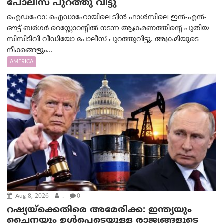
പോലീസ് പുറത്തു വിട്ടു
ഐഡഹോ: ഐഡാഹോയിലെ ട്വിൻ ഫാൾസിലെ ഇൻ-എൻ-
ഔട്ട് ബർഗർ റെസ്റ്റോറന്റിൽ നടന്ന ആക്രമണത്തിന്റെ പുതിയ
സിസിടിവി വീഡിയോ പോലീസ് പുറത്തുവിട്ടു. അക്രമിയുടെ
നീക്കങ്ങളും...
AMERICA
Aug 8, 2026
.
0
റഷ്യയ്‌ക്കെതിരെ അമേരിക്ക: ഇന്ത്യയും
ചൈനയും ഉൾപ്പെടെയുള്ള രാജ്യങ്ങളുടെ