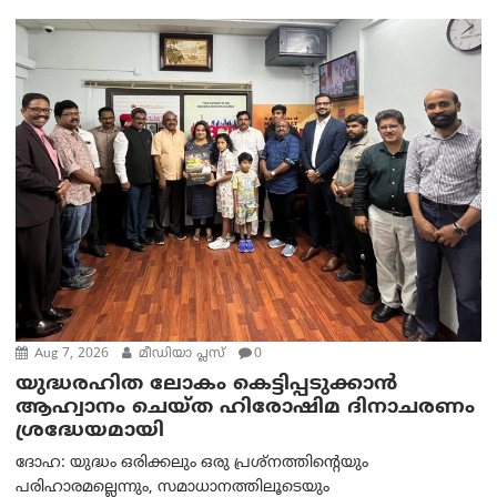
Aug 7, 2026
മീഡിയാ പ്ലസ്
0
യുദ്ധരഹിത ലോകം കെട്ടിപ്പടുക്കാന്‍
ആഹ്വാനം ചെയ്ത ഹിരോഷിമ ദിനാചരണം
ശ്രദ്ധേയമായി
ദോഹ: യുദ്ധം ഒരിക്കലും ഒരു പ്രശ്‌നത്തിന്റെയും
പരിഹാരമല്ലെന്നും, സമാധാനത്തിലൂടെയും