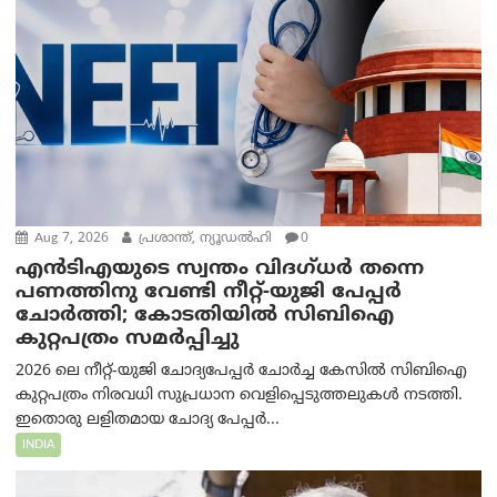
Aug 7, 2026
പ്രശാന്ത്, ന്യൂഡല്‍ഹി
0
എൻ‌ടി‌എയുടെ സ്വന്തം വിദഗ്ധർ തന്നെ
പണത്തിനു വേണ്ടി നീറ്റ്-യു‌ജി പേപ്പർ
ചോർത്തി; കോടതിയില്‍ സിബിഐ
കുറ്റപത്രം സമര്‍പ്പിച്ചു
2026 ലെ നീറ്റ്-യുജി ചോദ്യപേപ്പർ ചോർച്ച കേസിൽ സിബിഐ
കുറ്റപത്രം നിരവധി സുപ്രധാന വെളിപ്പെടുത്തലുകൾ നടത്തി.
ഇതൊരു ലളിതമായ ചോദ്യ പേപ്പർ...
INDIA