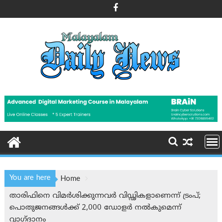
Skip
to
content
You are here
Home
താരിഫിനെ വിമര്‍ശിക്കുന്നവര്‍ വിഡ്ഢികളാണെന്ന് ട്രം‌പ്;
പൊതുജനങ്ങൾക്ക് 2,000 ഡോളർ നല്‍കുമെന്ന്
വാഗ്ദാനം