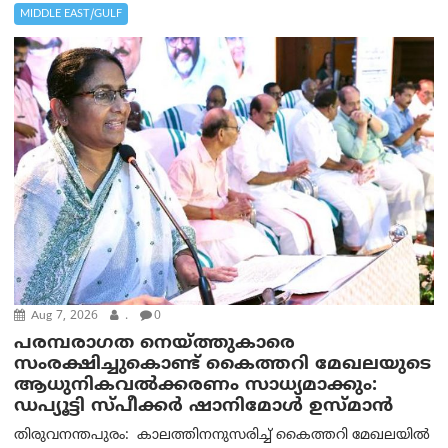
MIDDLE EAST/GULF
Aug 7, 2026
.
0
പരമ്പരാഗത നെയ്ത്തുകാരെ
സംരക്ഷിച്ചുകൊണ്ട് കൈത്തറി മേഖലയുടെ
ആധുനികവൽക്കരണം സാധ്യമാക്കും:
ഡപ്യൂട്ടി സ്പീക്കർ ഷാനിമോൾ ഉസ്മാൻ
തിരുവനന്തപുരം: കാലത്തിനനുസരിച്ച് കൈത്തറി മേഖലയിൽ