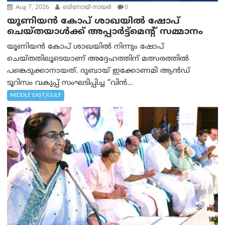
Aug 7, 2026
ബിനോയ് നായര്‍
0
യൂണിയൻ കോപ് ശാഖയിൽ ഷോപ്
ചെയ്തയാൾക്ക് അപ്പാർട്ട്മെന്റ് സമ്മാനം
യൂണിയൻ കോപ് ശാഖയിൽ നിന്നും ഷോപ്
ചെയ്തതിലൂടെയാണ് അദ്ദേഹത്തിന് മത്സരത്തിൽ
പങ്കെടുക്കാനായത്. ദുബായ് ഇക്കോണമി ആൻഡ്
ടൂറിസം വകുപ്പ് സംഘടിപ്പിച്ച “വിൻ...
MIDDLE EAST/GULF