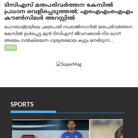
ടിസിഎസ് മതപരിവർത്തന കേസിൽ
പ്രധാന വെളിപ്പെടുത്തൽ; എഐഎംഐഎം
കൗൺസിലർ അറസ്റ്റിൽ
മഹാരാഷ്ട്രയിലെ ഛത്രപതി സംഭാജിനഗറിൽ മതപരിവർത്തന
കേസിൽ ഉൾപ്പെട്ട മുൻ ടിസിഎസ് ജീവനക്കാരി നിദ ഖാന്
അഭയം നൽകിയെന്ന ഗുരുതരമായ കുറ്റം നേരിടുന്ന...
INDIA
SPORTS