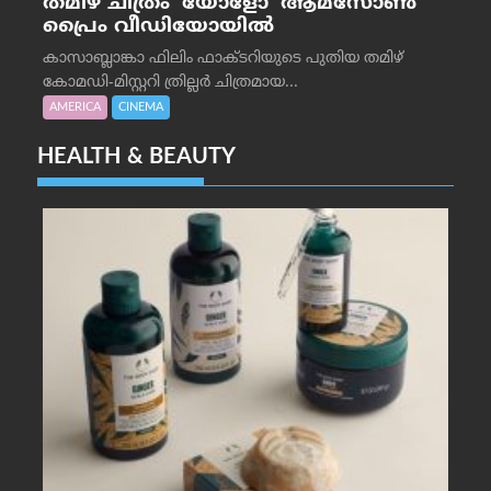
തമിഴ് ചിത്രം ‘യോളോ’ ആമസോൺ
പ്രൈം വീഡിയോയിൽ
കാസാബ്ലാങ്കാ ഫിലിം ഫാക്ടറിയുടെ പുതിയ തമിഴ്
കോമഡി-മിസ്റ്ററി ത്രില്ലർ ചിത്രമായ...
AMERICA
CINEMA
HEALTH & BEAUTY