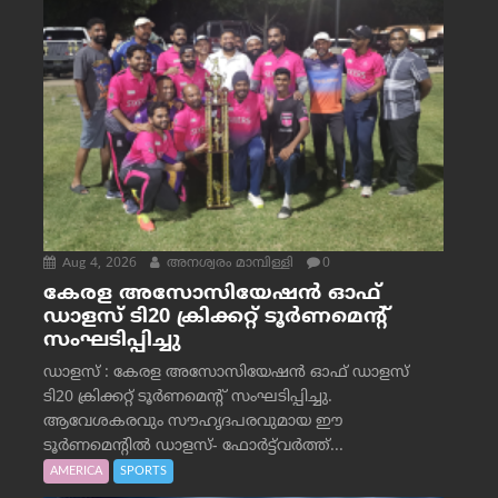
Aug 4, 2026
അനശ്വരം മാമ്പിള്ളി
0
കേരള അസോസിയേഷൻ ഓഫ്
ഡാളസ് ടി20 ക്രിക്കറ്റ് ടൂർണമെന്റ്
സംഘടിപ്പിച്ചു
ഡാളസ് : കേരള അസോസിയേഷൻ ഓഫ് ഡാളസ്
ടി20 ക്രിക്കറ്റ് ടൂർണമെന്റ് സംഘടിപ്പിച്ചു.
ആവേശകരവും സൗഹൃദപരവുമായ ഈ
ടൂർണമെന്റിൽ ഡാളസ്- ഫോർട്ട്‌വര്‍ത്ത്...
AMERICA
SPORTS