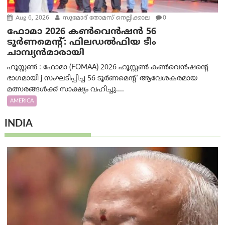
Aug 6, 2026
സുമോദ് തോമസ് നെല്ലിക്കാല
0
ഫോമാ 2026 കൺവെൻഷൻ 56
ടൂർണമെന്റ്: ഫിലഡൽഫിയ ടീം
ചാമ്പ്യൻമാരായി
ഹൂസ്റ്റൺ : ഫോമാ (FOMAA) 2026 ഹൂസ്റ്റൺ കൺവെൻഷന്റെ
ഭാഗമായി j സംഘടിപ്പിച്ച 56 ടൂർണമെന്റ് ആവേശകരമായ
മത്സരങ്ങൾക്ക് സാക്ഷ്യം വഹിച്ചു....
AMERICA
INDIA