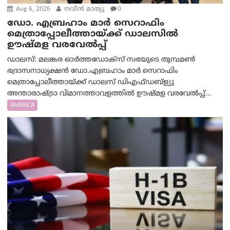
Aug 6, 2026
നവീൻ മാത്യു
0
ഡോ. എബ്രഹാം മാർ സെറാഫിം
മെത്രാപ്പോലീത്തായ്ക്ക് ഡാലസിൽ
ഊഷ്മള വരവേൽപ്പ്
ഡാലസ്: മലങ്കര ഓർത്തഡോക്സ് സഭയുടെ തുമ്പമൺ
ഭദ്രാസനാധ്യക്ഷൻ ഡോ.എബ്രഹാം മാർ സെറാഫിം
മെത്രാപ്പോലീത്തായ്ക്ക് ഡാലസ് ഡിഎഫ്ഡബ്ള്യു
അന്താരാഷ്ട്രാ വിമാനത്താവളത്തിൽ ഊഷ്മള വരവേൽപ്പ്...
AMERICA