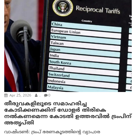
Apr 25, 2026
.
0
തീരുവകളിലൂടെ സമാഹരിച്ച
കോടിക്കണക്കിന് ഡോളർ തിരികെ
നൽകണമെന്ന കോടതി ഉത്തരവില്‍ ട്രം‌പിന്
അതൃപ്തി
വാഷിംടണ്‍: ട്രം‌പ് ഭരണകൂടത്തിന്റെ വ്യാപാര