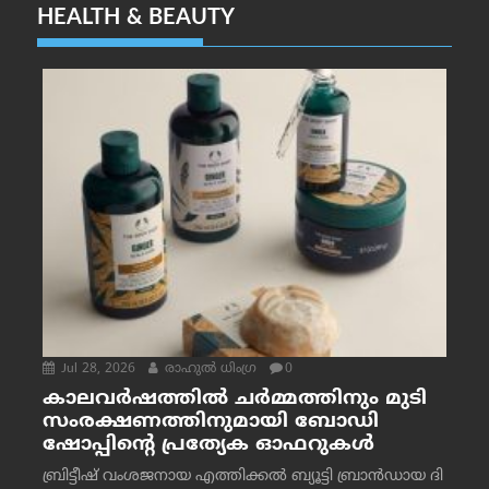
HEALTH & BEAUTY
Jul 28, 2026
രാഹുല്‍ ധിംഗ്ര
0
കാലവർഷത്തിൽ ചർമ്മത്തിനും മുടി
സംരക്ഷണത്തിനുമായി ബോഡി
ഷോപ്പിന്റെ പ്രത്യേക ഓഫറുകൾ
ബ്രിട്ടീഷ് വംശജനായ എത്തിക്കൽ ബ്യൂട്ടി ബ്രാൻഡായ ദി