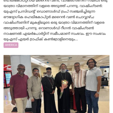
ഹെലികോപ്റ്ററായ മറൈൻ വൺ, വാഷിംഗ്ടണിന് സമീപം ഒരു
യാത്രാ വിമാനത്തിന് വളരെ അടുത്ത് പറന്നു. വാഷിംഗ്ടണ്‍:
യുഎസ് പ്രസിഡന്റ് ഡൊണാൾഡ് ട്രംപ് സഞ്ചരിച്ചിരുന്ന
ഔദ്യോഗിക ഹെലികോപ്റ്റർ മറൈൻ വൺ ചൊവ്വാഴ്ച
വാഷിംഗ്ടണിന് മുകളിലൂടെ ഒരു യാത്രാ വിമാനത്തിന് വളരെ
അടുത്തായി പറന്നു. റൊണാൾഡ് റീഗൻ വാഷിംഗ്ടൺ
നാഷണൽ എയർപോർട്ടിന് സമീപമാണ് സംഭവം. ഈ സംഭവം
യുഎസ് എയർ ട്രാഫിക് കൺട്രോളിനെയും...
AMERICA