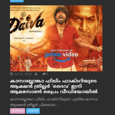
Jul 23, 2026
.
0
കാസാബ്ലാങ്കാ ഫിലിം ഫാക്ടറിയുടെ
ആക്ഷൻ ത്രില്ലർ ‘ദൈവ’ ഇനി
ആമസോൺ പ്രൈം വീഡിയോയിൽ
കാസാബ്ലാങ്കാ ഫിലിം ഫാക്ടറിയുടെ പുതിയ കന്നഡ
ആക്ഷൻ ത്രില്ലർ ചിത്രമായ...
AMERICA
CINEMA