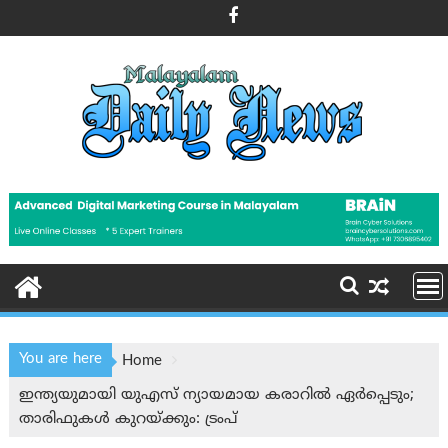
Skip
to
content
You are here
Home
ഇന്ത്യയുമായി യുഎസ് ന്യായമായ കരാറിൽ ഏർപ്പെടും;
താരിഫുകള്‍ കുറയ്ക്കും: ട്രംപ്