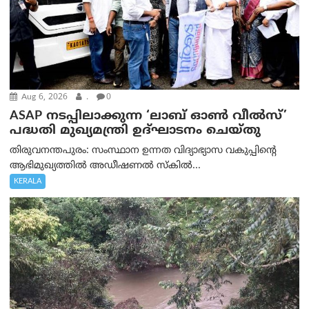
Aug 6, 2026
.
0
ASAP നടപ്പിലാക്കുന്ന ‘ലാബ് ഓൺ വീൽസ്’
പദ്ധതി മുഖ്യമന്ത്രി ഉദ്ഘാടനം ചെയ്തു
തിരുവനന്തപുരം: സംസ്ഥാന ഉന്നത വിദ്യാഭ്യാസ വകുപ്പിന്റെ
ആഭിമുഖ്യത്തിൽ അഡീഷണൽ സ്കിൽ...
KERALA