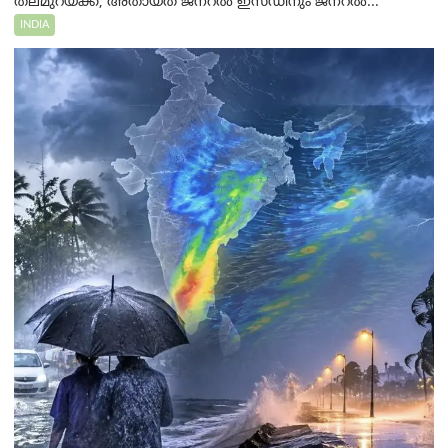
തലമുറയ്ക്ക്, അതായത് ജനറൽ ഇസഡിനും ജനറൽ...
INDIA