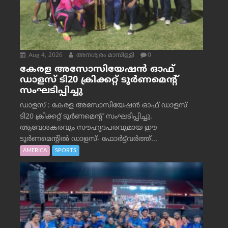
Aug 4, 2026
അനശ്വരം മാമ്പിള്ളി
0
കേരള അസോസിയേഷൻ ഓഫ്
ഡാളസ് ടി20 ക്രിക്കറ്റ് ടൂർണമെന്റ്
സംഘടിപ്പിച്ചു
ഡാളസ് : കേരള അസോസിയേഷൻ ഓഫ് ഡാളസ്
ടി20 ക്രിക്കറ്റ് ടൂർണമെന്റ് സംഘടിപ്പിച്ചു.
ആവേശകരവും സൗഹൃദപരവുമായ ഈ
ടൂർണമെന്റിൽ ഡാളസ്- ഫോർട്ട്‌വര്‍ത്ത്...
AMERICA
SPORTS