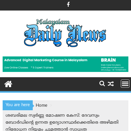
Skip
to
content
You are here
Home
ശബരിമല സ്വർണ്ണ മോഷണ കേസ്: ദേവസ്വം
ബോർഡിന്റെ ഉന്നത ഉദ്യോഗസ്ഥര്‍ക്കെതിരെ അഴിമതി
നിരോധന നിയമം ചുമത്താൻ സാധ്യത