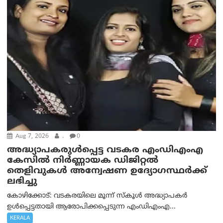
Aug 7, 2026
.
0
അദ്ധ്യാപകരുള്‍പ്പെട്ട വടകര എംഡി‌എം‌എ
കേസില്‍ നിര്‍ണ്ണായക ഡിജിറ്റല്‍
തെളിവുകള്‍ അന്വേഷണ ഉദ്യോഗസ്ഥര്‍ക്ക്
ലഭിച്ചു
കോഴിക്കോട്: വടകരയിലെ മൂന്ന് സ്കൂൾ അദ്ധ്യാപകർ
ഉൾപ്പെട്ടതായി ആരോപിക്കപ്പെടുന്ന എംഡിഎംഎ...
KERALA