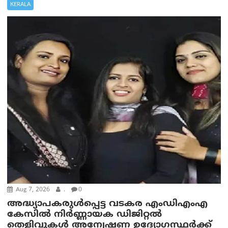
KERALA
Aug 7, 2026
.
0
അദ്ധ്യാപകരുള്‍പ്പെട്ട വടകര എംഡി‌എം‌എ
കേസില്‍ നിര്‍ണ്ണായക ഡിജിറ്റല്‍
തെളിവുകള്‍ അന്വേഷണ ഉദ്യോഗസ്ഥര്‍ക്ക്