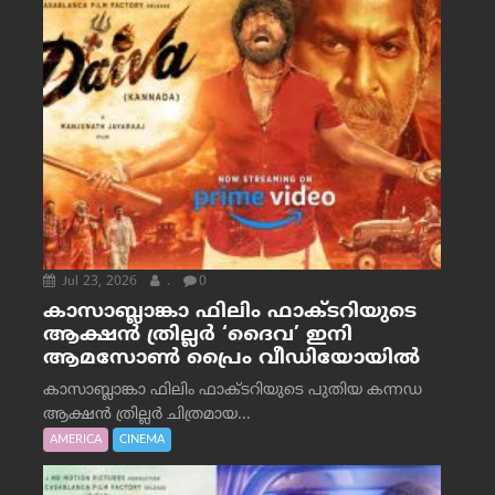
Jul 23, 2026
.
0
കാസാബ്ലാങ്കാ ഫിലിം ഫാക്ടറിയുടെ
ആക്ഷൻ ത്രില്ലർ ‘ദൈവ’ ഇനി
ആമസോൺ പ്രൈം വീഡിയോയിൽ
കാസാബ്ലാങ്കാ ഫിലിം ഫാക്ടറിയുടെ പുതിയ കന്നഡ
ആക്ഷൻ ത്രില്ലർ ചിത്രമായ...
AMERICA
CINEMA