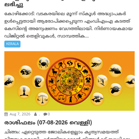
ലഭിച്ചു
കോഴിക്കോട്: വടകരയിലെ മൂന്ന് സ്കൂൾ അദ്ധ്യാപകർ
ഉൾപ്പെട്ടതായി ആരോപിക്കപ്പെടുന്ന എംഡിഎംഎ കടത്ത്
കേസിന്റെ അന്വേഷണം വേഗത്തിലായി. നിർണായകമായ
ഡിജിറ്റൽ തെളിവുകൾ, സാമ്പത്തിക...
KERALA
Aug 7, 2026
.
0
രാശിഫലം (07-08-2026 വെള്ളി)
ചിങ്ങം: ഏറ്റെടുത്ത ജോലികളെല്ലാം കൃത്യസമയത്ത്