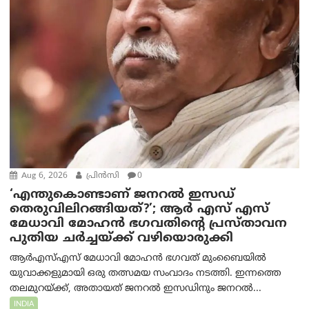
Aug 6, 2026
പ്രിന്‍സി
0
‘എന്തുകൊണ്ടാണ് ജനറൽ ഇസഡ്
തെരുവിലിറങ്ങിയത്?’; ആര്‍ എസ് എസ്
മേധാവി മോഹൻ ഭഗവതിന്റെ പ്രസ്താവന
പുതിയ ചര്‍ച്ചയ്ക്ക് വഴിയൊരുക്കി
ആർ‌എസ്‌എസ് മേധാവി മോഹൻ ഭഗവത് മുംബൈയിൽ
യുവാക്കളുമായി ഒരു തത്സമയ സംവാദം നടത്തി. ഇന്നത്തെ
തലമുറയ്ക്ക്, അതായത് ജനറൽ ഇസഡിനും ജനറൽ...
INDIA