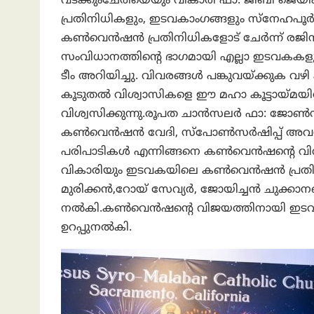
വടക്കുംചേരിയെയും വികാരി ഫാ: ജിബി ജ
പ്രതിനിധികളും, ഇടവകാംഗങ്ങളും സ്നേഹപൂർവ്
കൺവെൻഷൻ പ്രതിനിധികളോട് ചേർന്ന് രജിസ്
സംവിധാനത്തിന്റെ ഭാഗമായി എല്ലാ ഇടവകകള
ടീം അറിയിച്ചു. വിവരങ്ങൾ പങ്കുവയ്ക്കുക
കൂടുതൽ വിശ്വാസികളെ ഈ മഹാ കൂട്ടായ്മയിൽ 
വിശ്വസിക്കുന്നു.രൂപത ചാൻസലർ ഫാ: ജോൺ
കൺവെൻഷൻ വേദി, സ്പോൺസർഷിപ്പ് അവസരങ
പരിപാടികൾ എന്നിങ്ങനെ കൺവെൻഷന്റെ വിവിധ
വികാരിയും ഇടവകയിലെ കൺവെൻഷൻ പ്രതി
മുരിക്കൻ,റോയ് സേവ്യർ, ജോയിച്ചൻ ചുക്കാ
നൽകി.കൺവെൻഷന്റെ വിജയത്തിനായി ഇടവകയ
ഉറപ്പുനൽകി.