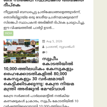
ങ്ങി സിജെപി സ്ഥാപകന്‍ അഭിജീത്
ദീപ്കെ
നീറ്റുമായി ബന്ധപ്പെട്ട പ്രതിഷേധങ്ങളെത്തുടർന്ന്,
തൊഴിലില്ലായ്മ ഒരു ദേശീയ പ്രശ്നമാക്കുമെന്ന്
സിജെപി സ്ഥാപകൻ അഭിജിത് ദിപ്കെ പ്രഖ്യാപിച്ചു.
ഈ വിഷയത്തിൽ പാർട്ടി ഉടൻ...
INDIA
Aug 5, 2026
പ്രശാന്ത്, ന്യൂഡല്‍ഹി
0
സുപ്രീം
കോടതിയിൽ
10,000-ത്തിലധികം കേസുകളും
ഹൈക്കോടതികളിൽ 80,000
കേസുകളും 30 വർഷമായി
കെട്ടിക്കിടക്കുന്നു: കേന്ദ്ര നിയമ
മന്ത്രി അര്‍ജുന്‍ മേഘ്‌വാള്‍
കേന്ദ്ര സർക്കാർ പാർലമെന്റിൽ നൽകിയ
കണക്കുകൾ പ്രകാരം, സുപ്രീം കോടതിയിൽ 10
വർഷത്തിലേറെയായി 10,000-ത്തിലധികം