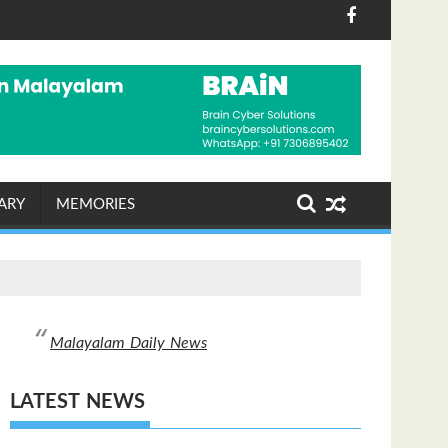
വിദേശകാര്യ മന്ത്രാലയം
)
മാപ്പിള കലയുടെ മധുരവുമായി അസീസ
ARY
MEMORIES
Malayalam Daily News
LATEST NEWS