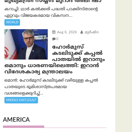
മുഖ്യമന്ത്രി സയ്യിദ് മുറാദ് അലി ഷാ
കറാച്ചി: ഥാർ കൽക്കരി പദ്ധതി പാക്കിസ്താന്റെ
ഏറ്റവും വിജയകരമായ വികസന...
WORLD
Aug 6, 2026
മുര്‍ഷിദ
0
ഹോർമുസ്
കടലിടുക്ക് കപ്പൽ
പാതയിൽ ഇറാനും
ഒമാനും ധാരണയിലെത്തി: ഇറാൻ
വിദേശകാര്യ മന്ത്രാലയം
ഒമാന്‍: ഹോർമുസ് കടലിടുക്ക് വഴിയുള്ള കപ്പൽ
പാതയുടെ ഭൂമിശാസ്ത്രപരമായ
വശങ്ങളെക്കുറിച്ച്...
MIDDLE EAST/GULF
AMERICA