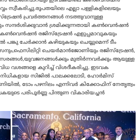
െയിംസ് പൊങ്ങമ്പാറയും ഇടവകയിലെ കൺവെൻഷൻ
വം സ്വീകരിച്ചു.രൂപതയിലെ എല്ലാ പള്ളികളിലെയും
ട്രേഷൻ പ്രവർത്തനങ്ങൾ നടത്തുവാനുള്ള
ും സന്ദർശിക്കുവാൻ ശ്രമിക്കുന്നതായി കൺവെൻഷൻ
 വഴി കൺവെൻഷൻ രജിസ്ട്രേഷൻ എളുപ്പമാവുകയും
പങ്കു ചേർക്കാൻ കഴിയുകയും ചെയ്യുമെന്ന് ടീം
സനും,ഫെസിലിറ്റി ചെയർമാൻജോണിയും രജിസ്ട്രേഷൻ,
്ങൾ,യുവജനങ്ങൾക്കും മുതിർന്നവർക്കും ആയുള്ള
 വശങ്ങളെ കുറിച്ച് വിശദീകരിച്ചു. ഇടവക
നിധികളായ സിജിൽ പാലക്കലോടി, ഹോർമിസ്
നണിയിൽ, ടോം പഴനിലം എന്നിവർ കിക്കോഫിന് നേതൃത്വം
ുടെ പരിപൂർണ്ണ പിന്തുണ വികാരിയച്ചൻ