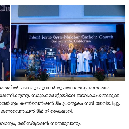
തിൽ പങ്കെടുക്കുവാൻ രൂപതാ അധ്യക്ഷൻ മാർ
ക്ഷണിക്കുന്നു. സാക്രമെന്റോയിലെ ഇടവകാംഗങ്ങളുടെ
ിനും കൺവെൻഷൻ ടീം പ്രത്യേകം നന്ദി അറിയിച്ചു.
ൾ കൺവെൻഷൻ ടീമിന് കൈമാറി.
നും, രജിസ്ട്രേഷൻ നടത്തുവാനും