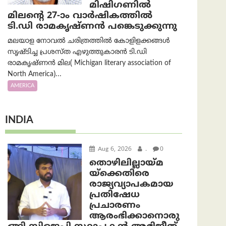
മിഷിഗണിൽ
മിലന്റെ 27-ാം വാർഷികത്തിൽ
ടി.ഡി രാമകൃഷ്ണൻ പങ്കെടുക്കുന്നു
മലയാള നോവൽ ചരിത്രത്തിൽ കോളിളക്കങ്ങൾ
സൃഷ്ടിച്ച പ്രശസ്‌ത എഴുത്തുകാരൻ ടി.ഡി
രാമകൃഷ്ണൻ മില( Michigan literary association of
North America)...
AMERICA
INDIA
Aug 6, 2026
.
0
തൊഴിലില്ലായ്മ
യ്ക്കെതിരെ
രാജ്യവ്യാപകമായ
പ്രതിഷേധ
പ്രചാരണം
ആരംഭിക്കാനൊരു