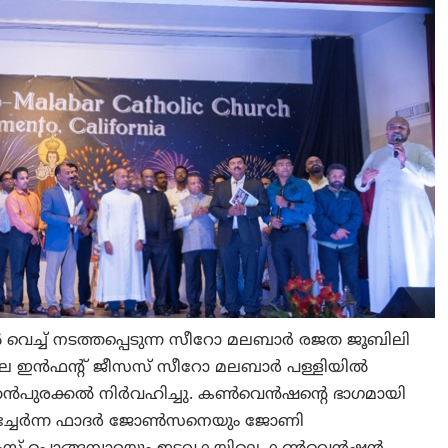
വെച്ച് നടത്തപ്പെടുന്ന സീറോ മലബാർ രജത ജൂബിലി
െ ഇൻഫന്റ് ജീസസ് സീറോ മലബാർ പള്ളിയിൽ
പുരക്കൽ നിർവഹിച്ചു. കൺവെൻഷന്റെ ഭാഗമായി
തിച്ചേർന്ന ഫാദർ ജോൺസനെയും ജോണി