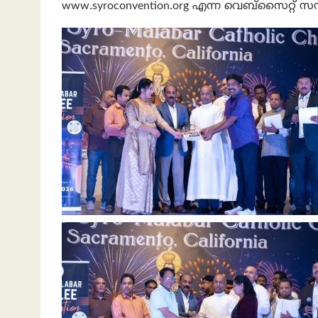
www.syroconvention.org എന്ന വെബ്സൈറ്റ് സന