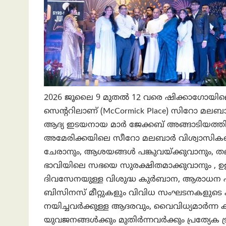
2026 ജൂലൈ 9 മുതൽ 12 വരെ ഷിക്കാഗോയി
സെന്ററിലാണ് (McCormick Place) സിറോ മ
ആദ്യ ഇടയനായ മാർ ജേക്കബ് അങ്ങാടിയത്തിന്
അമേരിക്കയിലെ സീറോ മലബാർ വിശ്വാസികളെ ഒന്
ചേരാനും, ആശയങ്ങൾ പങ്കുവയ്ക്കുവാനും, തല
ഭാവിയിലെ സഭയെ സുരക്ഷിതമാക്കുവാനും 
ദിവസേനയുള്ള വിശുദ്ധ കുർബാന, ആരാധന എന്
ബിസിനസ് മീറ്റുകളും വിവിധ സംഘടനകളുടെ 
നയിച്ചവർക്കുള്ള ആദരവും, വൈവിധ്യമാർന്ന കല
യുവജനങ്ങൾക്കും മുതിർന്നവർക്കും പ്രത്യേക ട