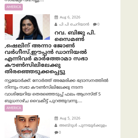
സാക്ഷ്യം വഹിച്ചു....
AMERICA
Aug 6, 2026
പി പി ചെറിയാൻ
0
റവ. ബിജു പി.
സൈമൺ
,ഷെലിന് അന്നാ ജോൺ
വർഗീസ്,ഈപ്പൻ ഡാനിയൽ
എന്നിവർ മാർത്തോമാ സഭാ
കൗൺസിലിലേക്കു
തിരഞ്ഞെടുക്കപ്പെട്ടു
ന്യൂയോർക്ക്: നോർത്ത് അമേരിക്ക ഭദ്രാസനത്തിൽ
നിന്നും സഭാ കൗൺസിലിലേക്കു നടന്ന
വാശിയേറിയ തെരഞ്ഞെടുപ്പ് ഫലം ആഗസ്ത് 5
ബുധനാഴ്ച വൈകീട്ട് പുറത്തുവന്നു....
AMERICA
Aug 5, 2026
അബ്ദുൾ പുന്നയൂർക്കുളം
0