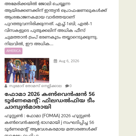
അമേരിക്കയില്‍ ജോലി ചെയ്യുന്ന
ആയിരക്കണക്കിന് ഇന്ത്യൻ പ്രൊഫഷണലുകൾക്ക്
ആശങ്കാജനകമായ വാർത്തയാണ്
പുറത്തുവന്നിരിക്കുന്നത്. എച്ച്-1ബി, എൽ-1
വിസകളുടെ പുതുക്കലിന് അധിക ഫീസ്
ചുമത്താൻ ട്രംപ് ഭരണകൂടം തയ്യാറെടുക്കുന്നു.
നിലവിൽ, ഈ അധിക...
AMERICA
Aug 6, 2026
സുമോദ് തോമസ് നെല്ലിക്കാല
0
ഫോമാ 2026 കൺവെൻഷൻ 56
ടൂർണമെന്റ്: ഫിലഡൽഫിയ ടീം
ചാമ്പ്യൻമാരായി
ഹൂസ്റ്റൺ : ഫോമാ (FOMAA) 2026 ഹൂസ്റ്റൺ
കൺവെൻഷന്റെ ഭാഗമായി j സംഘടിപ്പിച്ച 56
ടൂർണമെന്റ് ആവേശകരമായ മത്സരങ്ങൾക്ക്