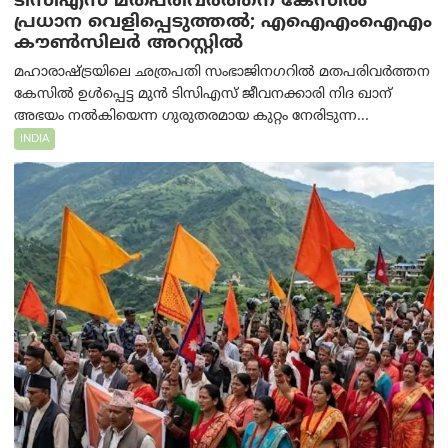
ടിസിഎസ് മതപരിവർത്തന കേസിൽ
പ്രധാന വെളിപ്പെടുത്തൽ; എഐഎംഐഎം
കൗൺസിലർ അറസ്റ്റിൽ
മഹാരാഷ്ട്രയിലെ ഛത്രപതി സംഭാജിനഗറിൽ മതപരിവർത്തന
കേസിൽ ഉൾപ്പെട്ട മുൻ ടിസിഎസ് ജീവനക്കാരി നിദ ഖാന്
അഭയം നൽകിയെന്ന ഗുരുതരമായ കുറ്റം നേരിടുന്ന...
INDIA