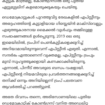
കൂട്ടുക മാത്രമല്ല, കോൺഗ്രസിൽ ഒരു പുതിയ
ഏറ്റുമുട്ടലിന് കളമൊരുക്കുകയും ചെയ്തു.
ഡെമോക്രാറ്റുകൾ പുറത്തുവിട്ട രേഖകളിൽ എപ്‌സ്റ്റീനും
അദ്ദേഹത്തിന്റെ കൂട്ടാളിയായ ഗിസ്ലെയ്ൻ മാക്‌സ്‌വെല്ലും
എഴുത്തുകാരനായ മൈക്കൽ വുൾഫും തമ്മിലുള്ള
സംഭാഷണങ്ങൾ ഉൾപ്പെടുന്നു. 2019 ലെ ഒരു
ഇമെയിലിൽ, ട്രംപിന് പെൺകുട്ടികളെക്കുറിച്ച്
അറിയാമായിരുന്നുവെന്ന് എപ്‌സ്റ്റീൻ എഴുതി. എന്നാല്‍,
സന്ദർഭം എന്താണെന്ന് വ്യക്തമല്ല. എപ്‌സ്റ്റീനും ട്രം‌പും
മുമ്പ് സുഹൃത്തുക്കളായി കണക്കാക്കിയിരുന്നു,
എന്നാൽ, പിന്നീട് അവരുടെ ബന്ധം വഷളായി.
എപ്‌സ്റ്റീന്റെ നിയമവിരുദ്ധ പ്രവർത്തനങ്ങളെക്കുറിച്ച്
തനിക്ക് ഒന്നും അറിയില്ലെന്ന് ട്രം‌പ് പലതവണ
ആവര്‍ത്തിച്ച് പറഞ്ഞ്ട്ടുണ്ട്.
അതേ ദിവസം തന്നെ, അരിസോണയിലെ പുതിയ
ഡെമോക്രാറ്റിക് കോൺഗ്രസ് വനിത അഡെലിറ്റ