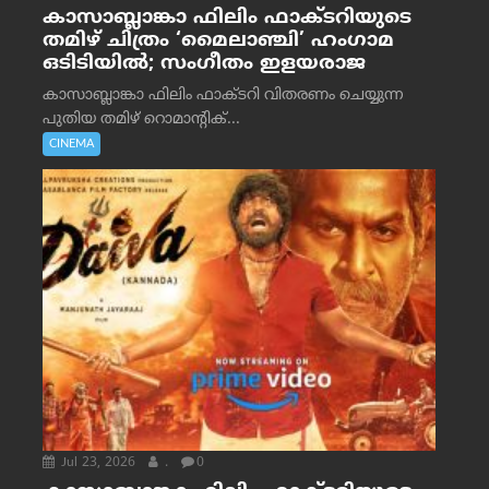
കാസാബ്ലാങ്കാ ഫിലിം ഫാക്ടറിയുടെ
തമിഴ് ചിത്രം ‘മൈലാഞ്ചി’ ഹംഗാമ
ഒടിടിയിൽ; സംഗീതം ഇളയരാജ
കാസാബ്ലാങ്കാ ഫിലിം ഫാക്ടറി വിതരണം ചെയ്യുന്ന
പുതിയ തമിഴ് റൊമാന്റിക്...
CINEMA
Jul 23, 2026
.
0