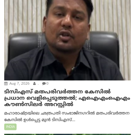
Aug 7, 2026
.
0
ടിസിഎസ് മതപരിവർത്തന കേസിൽ
പ്രധാന വെളിപ്പെടുത്തൽ; എഐഎംഐഎം
കൗൺസിലർ അറസ്റ്റിൽ
മഹാരാഷ്ട്രയിലെ ഛത്രപതി സംഭാജിനഗറിൽ മതപരിവർത്തന
കേസിൽ ഉൾപ്പെട്ട മുൻ ടിസിഎസ്...
INDIA