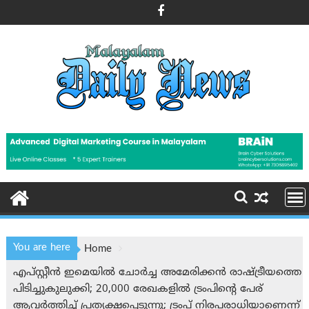
Skip
to
content
You are here
Home
എപ്സ്റ്റീൻ ഇമെയിൽ ചോർച്ച അമേരിക്കന്‍ രാഷ്ട്രീയത്തെ
പിടിച്ചുകുലുക്കി; 20,000 രേഖകളിൽ ട്രംപിന്റെ പേര്
ആവർത്തിച്ച് പ്രത്യക്ഷപ്പെടുന്നു; ട്രംപ് നിരപരാധിയാണെന്ന്