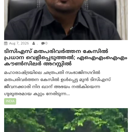
Aug 7, 2026
.
0
ടിസിഎസ് മതപരിവർത്തന കേസിൽ
പ്രധാന വെളിപ്പെടുത്തൽ; എഐഎംഐഎം
കൗൺസിലർ അറസ്റ്റിൽ
മഹാരാഷ്ട്രയിലെ ഛത്രപതി സംഭാജിനഗറിൽ
മതപരിവർത്തന കേസിൽ ഉൾപ്പെട്ട മുൻ ടിസിഎസ്
ജീവനക്കാരി നിദ ഖാന് അഭയം നൽകിയെന്ന
ഗുരുതരമായ കുറ്റം നേരിടുന്ന...
INDIA