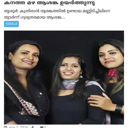
കനത്ത മഴ ആശങ്ക ഉയർത്തുന്നു
തൃശൂർ: കുതിരാൻ തുരങ്കത്തിൽ ഉണ്ടായ മണ്ണിടിച്ചിലിനെ
തുടർന്ന് ഗുരുതരമായ ആശങ്ക...
KERALA
Aug 7, 2026
.
0