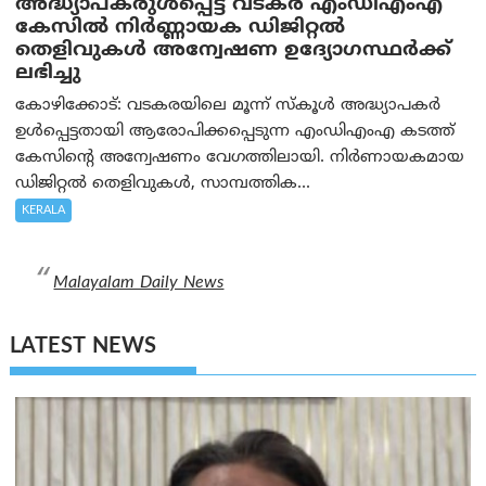
അദ്ധ്യാപകരുള്‍പ്പെട്ട വടകര എംഡി‌എം‌എ
കേസില്‍ നിര്‍ണ്ണായക ഡിജിറ്റല്‍
തെളിവുകള്‍ അന്വേഷണ ഉദ്യോഗസ്ഥര്‍ക്ക്
ലഭിച്ചു
കോഴിക്കോട്: വടകരയിലെ മൂന്ന് സ്കൂൾ അദ്ധ്യാപകർ
ഉൾപ്പെട്ടതായി ആരോപിക്കപ്പെടുന്ന എംഡിഎംഎ കടത്ത്
കേസിന്റെ അന്വേഷണം വേഗത്തിലായി. നിർണായകമായ
ഡിജിറ്റൽ തെളിവുകൾ, സാമ്പത്തിക...
KERALA
Malayalam Daily News
LATEST NEWS