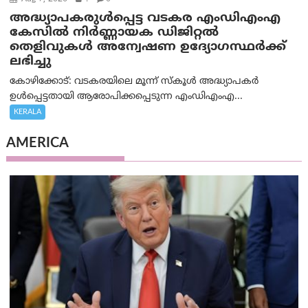
അദ്ധ്യാപകരുള്‍പ്പെട്ട വടകര എംഡി‌എം‌എ
കേസില്‍ നിര്‍ണ്ണായക ഡിജിറ്റല്‍
തെളിവുകള്‍ അന്വേഷണ ഉദ്യോഗസ്ഥര്‍ക്ക്
ലഭിച്ചു
കോഴിക്കോട്: വടകരയിലെ മൂന്ന് സ്കൂൾ അദ്ധ്യാപകർ
ഉൾപ്പെട്ടതായി ആരോപിക്കപ്പെടുന്ന എംഡിഎംഎ...
KERALA
AMERICA