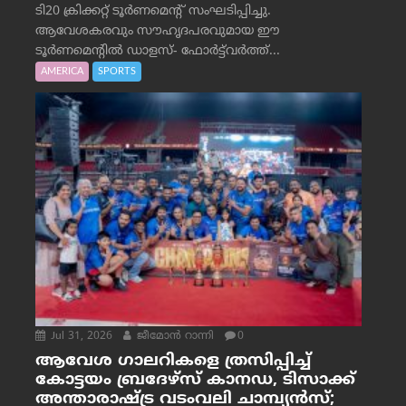
ടി20 ക്രിക്കറ്റ് ടൂർണമെന്റ് സംഘടിപ്പിച്ചു.
ആവേശകരവും സൗഹൃദപരവുമായ ഈ
ടൂർണമെന്റിൽ ഡാളസ്- ഫോർട്ട്‌വര്‍ത്ത്...
AMERICA
SPORTS
Jul 31, 2026
ജീമോന്‍ റാന്നി
0
ആവേശ ഗാലറികളെ ത്രസിപ്പിച്ച്
കോട്ടയം ബ്രദേഴ്‌സ് കാനഡ, ടിസാക്ക്
അന്താരാഷ്ട്ര വടംവലി ചാമ്പ്യന്‍സ്;