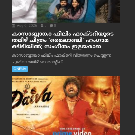
Aug 6, 2026
.
0
കാസാബ്ലാങ്കാ ഫിലിം ഫാക്ടറിയുടെ
തമിഴ് ചിത്രം ‘മൈലാഞ്ചി’ ഹംഗാമ
ഒടിടിയിൽ; സംഗീതം ഇളയരാജ
കാസാബ്ലാങ്കാ ഫിലിം ഫാക്ടറി വിതരണം ചെയ്യുന്ന
പുതിയ തമിഴ് റൊമാന്റിക്...
CINEMA