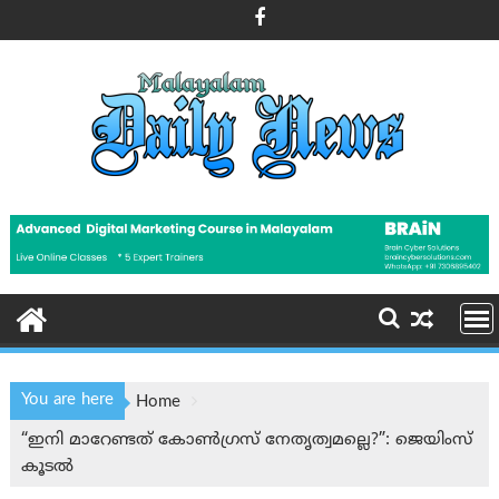
Skip
to
content
You are here
Home
“ഇനി മാറേണ്ടത് കോൺഗ്രസ് നേതൃത്വമല്ലെ?”: ജെയിംസ്
കൂടൽ