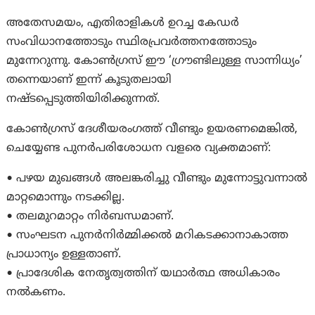
അതേസമയം, എതിരാളികൾ ഉറച്ച കേഡർ
സംവിധാനത്തോടും സ്ഥിരപ്രവർത്തനത്തോടും
മുന്നേറുന്നു. കോൺഗ്രസ് ഈ ‘ഗ്രൗണ്ടിലുള്ള സാന്നിധ്യം’
തന്നെയാണ് ഇന്ന് കൂടുതലായി
നഷ്ടപ്പെടുത്തിയിരിക്കുന്നത്.
കോൺഗ്രസ് ദേശീയരംഗത്ത് വീണ്ടും ഉയരണമെങ്കിൽ,
ചെയ്യേണ്ട പുനർപരിശോധന വളരെ വ്യക്തമാണ്:
• പഴയ മുഖങ്ങൾ അലങ്കരിച്ചു വീണ്ടും മുന്നോട്ടുവന്നാൽ
മാറ്റമൊന്നും നടക്കില്ല.
• തലമുറമാറ്റം നിർബന്ധമാണ്.
• സംഘടന പുനർനിർമ്മിക്കൽ മറികടക്കാനാകാത്ത
പ്രാധാന്യം ഉള്ളതാണ്.
• പ്രാദേശിക നേതൃത്വത്തിന് യഥാർത്ഥ അധികാരം
നൽകണം.