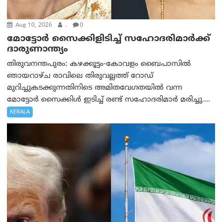
Aug 10, 2026
.
0
മോട്ടോര്‍ സൈക്കിളിടിച്ച് സഹോദരിമാര്‍ക്ക്
ദാരുണാന്ത്യം
തിരുവനന്തപുരം: കഴക്കൂട്ടം-കോവളം ബൈപാസിൽ
ഞായറാഴ്ച രാവിലെ തിരുവല്ലത്ത് റോഡ്
മുറിച്ചുകടക്കുന്നതിനിടെ അമിതവേഗതയിൽ വന്ന
മോട്ടോർ സൈക്കിൾ ഇടിച്ച് രണ്ട് സഹോദരിമാർ മരിച്ചു....
KERALA