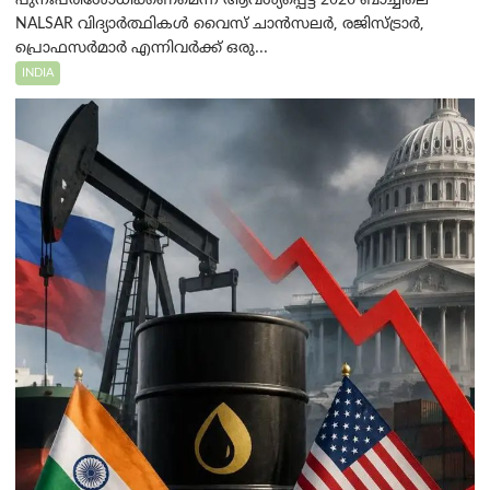
പുനഃപരിശോധിക്കണമെന്ന് ആവശ്യപ്പെട്ട് 2026 ബാച്ചിലെ
NALSAR വിദ്യാർത്ഥികൾ വൈസ് ചാൻസലർ, രജിസ്ട്രാർ,
പ്രൊഫസർമാർ എന്നിവർക്ക് ഒരു...
INDIA