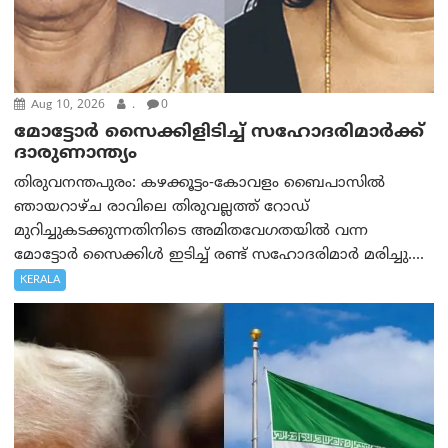
Aug 10, 2026
.
0
മോട്ടോര്‍ സൈക്കിളിടിച്ച് സഹോദരിമാര്‍ക്ക്
ദാരുണാന്ത്യം
തിരുവനന്തപുരം: കഴക്കൂട്ടം-കോവളം ബൈപാസിൽ
ഞായറാഴ്ച രാവിലെ തിരുവല്ലത്ത് റോഡ്
മുറിച്ചുകടക്കുന്നതിനിടെ അമിതവേഗതയിൽ വന്ന
മോട്ടോർ സൈക്കിൾ ഇടിച്ച് രണ്ട് സഹോദരിമാർ മരിച്ചു....
KERALA