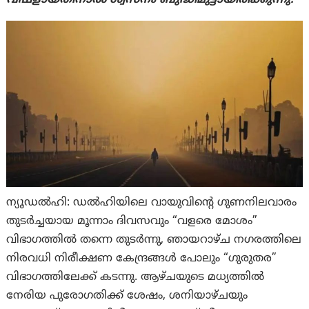
വഷളായതിനാൽ ശ്വസനം ബുദ്ധിമുട്ടായിരിക്കുന്നു.
ന്യൂഡൽഹി: ഡൽഹിയിലെ വായുവിന്റെ ഗുണനിലവാരം
തുടർച്ചയായ മൂന്നാം ദിവസവും “വളരെ മോശം”
വിഭാഗത്തിൽ തന്നെ തുടർന്നു, ഞായറാഴ്ച നഗരത്തിലെ
നിരവധി നിരീക്ഷണ കേന്ദ്രങ്ങൾ പോലും “ഗുരുതര”
വിഭാഗത്തിലേക്ക് കടന്നു. ആഴ്ചയുടെ മധ്യത്തിൽ
നേരിയ പുരോഗതിക്ക് ശേഷം, ശനിയാഴ്ചയും