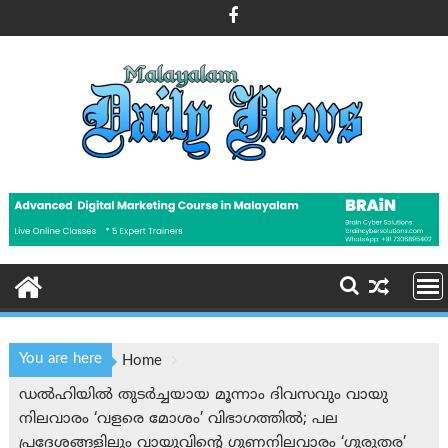
Skip
to
content
You are here
Home
ഡല്‍ഹിയില്‍ തുടർച്ചയായ മൂന്നാം ദിവസവും വായു
നിലവാരം ‘വളരെ മോശം’ വിഭാഗത്തിൽ; പല
പ്രദേശങ്ങളിലും വായുവിന്റെ ഗുണനിലവാരം ‘ഗുരുതര’