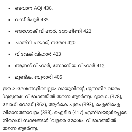
ബവാന AQI 436.
വസീർപൂർ 435
അശോക് വിഹാര്‍, രോഹിണി 422
ചാന്ദ്‌നി ചൗക്ക്, നരേല 420
വിവേക് ​​വിഹാർ 423
ആനന്ദ് വിഹാര്‍, സോണിയ വിഹാര്‍ 412
മുണ്ട്ക, ബുരാരി 405
ഈ പ്രദേശങ്ങളിലെല്ലാം വായുവിന്റെ ഗുണനിലവാരം
‘ഗുരുതര’ വിഭാഗത്തിൽ തന്നെ തുടർന്നു. ദ്വാരക (378),
ലോധി റോഡ് (362), ആർകെ പുരം (393), ഐജിഐ
വിമാനത്താവളം (338), ഐടിഒ (417) എന്നിവയുൾപ്പെടെ
നിരവധി സ്ഥലങ്ങൾ ‘വളരെ മോശം’ വിഭാഗത്തിൽ
തന്നെ തുടർന്നു.