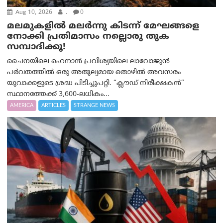
Aug 10, 2026
.
0
മലമുകളില്‍ മലര്‍ന്നു കിടന്ന് മേഘങ്ങളെ
നോക്കി പ്രതിമാസം നല്ലൊരു തുക
സമ്പാദിക്കൂ!
ചൈനയിലെ ഹെനാൻ പ്രവിശ്യയിലെ ലാവോജുൻ
പർവതത്തിൽ ഒരു അതുല്യമായ തൊഴിൽ അവസരം
യുവാക്കളുടെ ശ്രദ്ധ പിടിച്ചുപറ്റി. “ക്ലൗഡ് നിരീക്ഷകൻ”
സ്ഥാനത്തേക്ക് 3,600-ലധികം...
AMERICA
ARTICLES
STRANGE NEWS