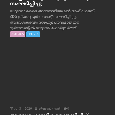
സംഘടിപ്പിച്ചു
ഡാളസ് : കേരള അസോസിയേഷൻ ഓഫ് ഡാളസ്
ടി20 ക്രിക്കറ്റ് ടൂർണമെന്റ് സംഘടിപ്പിച്ചു.
ആവേശകരവും സൗഹൃദപരവുമായ ഈ
ടൂർണമെന്റിൽ ഡാളസ്- ഫോർട്ട്‌വര്‍ത്ത്...
AMERICA
SPORTS
Jul 31, 2026
ജീമോന്‍ റാന്നി
0