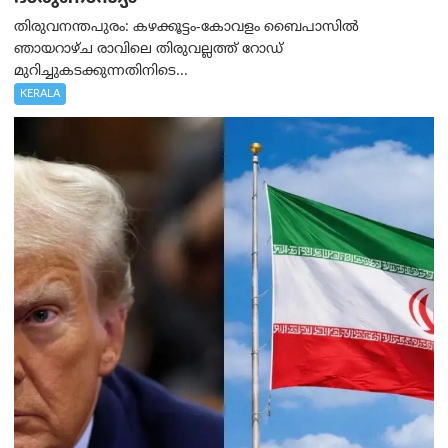
തിരുവനന്തപുരം: കഴക്കൂട്ടം-കോവളം ബൈപാസിൽ
ഞായറാഴ്ച രാവിലെ തിരുവല്ലത്ത് റോഡ്
മുറിച്ചുകടക്കുന്നതിനിടെ...
KERALA