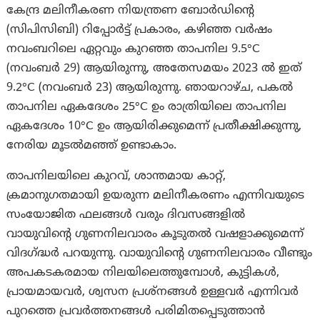
കേന്ദ്ര മലിനീകരണ നിയന്ത്രണ ബോർഡിന്റെ
(സിപിസിബി) റിപ്പോര്‍ട്ട് പ്രകാരം, കഴിഞ്ഞ വർഷം
നവംബറിലെ ഏറ്റവും കുറഞ്ഞ താപനില 9.5°C
(നവംബർ 29) ആയിരുന്നു, അതേസമയം 2023 ൽ ഇത്
9.2°C (നവംബർ 23) ആയിരുന്നു. ഞായറാഴ്ച, പകൽ
താപനില ഏകദേശം 25°C ഉം രാത്രിയിലെ താപനില
ഏകദേശം 10°C ഉം ആയിരിക്കുമെന്ന് പ്രതീക്ഷിക്കുന്നു,
നേരിയ മൂടൽമഞ്ഞ് ഉണ്ടാകാം.
താപനിലയിലെ കുറവ്, ശാന്തമായ കാറ്റ്,
ക്രമാനുഗതമായി ഉയരുന്ന മലിനീകരണം എന്നിവയുടെ
സംയോജിത ഫലങ്ങൾ വരും ദിവസങ്ങളിൽ
വായുവിന്റെ ഗുണനിലവാരം കൂടുതൽ വഷളാക്കുമെന്ന്
വിദഗ്ദ്ധർ പറയുന്നു. വായുവിന്റെ ഗുണനിലവാരം വീണ്ടും
അപകടകരമായ നിലയിലെത്തുമ്പോൾ, കുട്ടികൾ,
പ്രായമായവർ, ശ്വസന പ്രശ്നങ്ങൾ ഉള്ളവർ എന്നിവർ
പുറത്തെ പ്രവർത്തനങ്ങൾ പരിമിതപ്പെടുത്താൻ