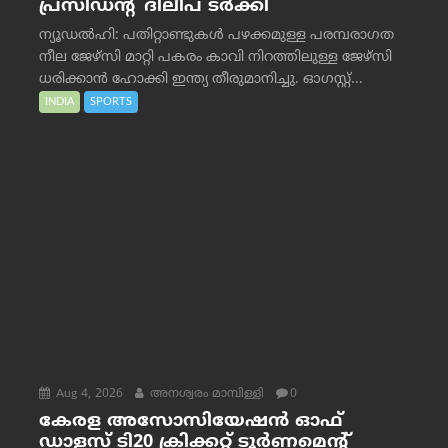
പ്രസിഡന്റ് ദിലീപ് ടര്‍ക്കി
ന്യൂഡൽഹി: പതിറ്റാണ്ടുകൾ പഴക്കമുള്ള പരമ്പരാഗത
നീല ജേഴ്‌സി മാറ്റി പകരം കാവി നിറത്തിലുള്ള ജേഴ്‌സി
ധരിക്കാൻ ഹോക്കി ഇന്ത്യ തീരുമാനിച്ചു. ഓഗസ്റ്റ്...
INDIA
SPORTS
Aug 4, 2026
അനശ്വരം മാമ്പിള്ളി
0
കേരള അസോസിയേഷൻ ഓഫ്
ഡാളസ് ടി20 ക്രിക്കറ്റ് ടൂർണമെന്റ്