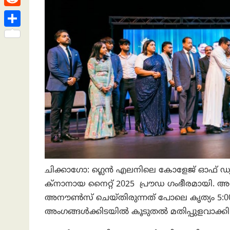
h
s
n
e
h
R
a
t
k
a
e
t
S
e
t
d
h
d
s
d
a
I
A
i
r
n
p
t
e
p
ചിക്കാഗോ: ഗ്ലെൻ എലനിലെ കോളേജ് ഓഫ് ഡ്യ
ക്നാനായ നൈറ്റ് 2025 പ്രൗഡ ഗംഭീരമായി. അന
അനൗൺസ് ചെയ്തിരുന്നത് പോലെ കൃത്യം 5:00 മണി
അംഗങ്ങൾക്കിടയിൽ കൂടുതൽ മതിപ്പുളവാക്കി