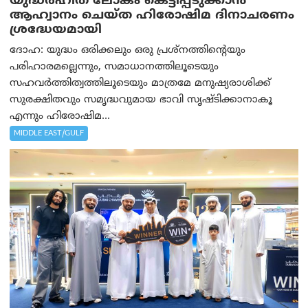
യുദ്ധരഹിത ലോകം കെട്ടിപ്പടുക്കാന്‍
ആഹ്വാനം ചെയ്ത ഹിരോഷിമ ദിനാചരണം
ശ്രദ്ധേയമായി
ദോഹ: യുദ്ധം ഒരിക്കലും ഒരു പ്രശ്‌നത്തിന്റെയും
പരിഹാരമല്ലെന്നും, സമാധാനത്തിലൂടെയും
സഹവര്‍ത്തിത്വത്തിലൂടെയും മാത്രമേ മനുഷ്യരാശിക്ക്
സുരക്ഷിതവും സമൃദ്ധവുമായ ഭാവി സൃഷ്ടിക്കാനാകൂ
എന്നും ഹിരോഷിമ...
MIDDLE EAST/GULF