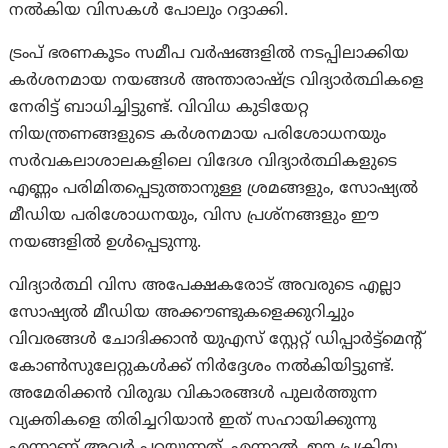
നൽകിയ വിസകൾ പോലും റദ്ദാക്കി.
ട്രംപ് ഭരണകൂടം സമീപ വർഷങ്ങളിൽ നടപ്പിലാക്കിയ
കർശനമായ നയങ്ങൾ അന്താരാഷ്ട്ര വിദ്യാർത്ഥികളെ
നേരിട്ട് ബാധിച്ചിട്ടുണ്ട്. വിവിധ കുടിയേറ്റ
നിയന്ത്രണങ്ങളുടെ കർശനമായ പരിശോധനയും
സർവകലാശാലകളിലെ വിദേശ വിദ്യാർത്ഥികളുടെ
എണ്ണം പരിമിതപ്പെടുത്താനുള്ള ശ്രമങ്ങളും, സോഷ്യൽ
മീഡിയ പരിശോധനയും, വിസ പ്രശ്നങ്ങളും ഈ
നയങ്ങളിൽ ഉൾപ്പെടുന്നു.
വിദ്യാർത്ഥി വിസ അപേക്ഷകരോട് അവരുടെ എല്ലാ
സോഷ്യൽ മീഡിയ അക്കൗണ്ടുകളെക്കുറിച്ചും
വിവരങ്ങൾ ചോദിക്കാൻ യുഎസ് സ്റ്റേറ്റ് ഡിപ്പാർട്ട്മെന്റ്
കോൺസുലേറ്റുകൾക്ക് നിർദ്ദേശം നൽകിയിട്ടുണ്ട്.
അമേരിക്കൻ വിരുദ്ധ വികാരങ്ങൾ പുലർത്തുന്ന
വ്യക്തികളെ തിരിച്ചറിയാൻ ഇത് സഹായിക്കുന്നു