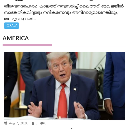
തിരുവനന്തപുരം: കാലത്തിനനുസരിച്ച് കൈത്തറി മേഖലയിൽ
സാങ്കേതികവിദ്യയും നവീകരണവും അനിവാര്യമാണെങ്കിലും,
തലമുറകളായി...
KERALA
AMERICA
Aug 7, 2026
.
0