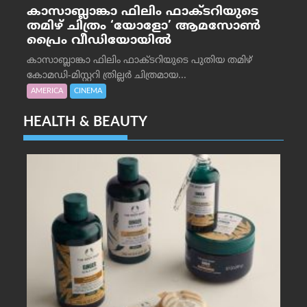
കാസാബ്ലാങ്കാ ഫിലിം ഫാക്ടറിയുടെ
തമിഴ് ചിത്രം ‘യോളോ’ ആമസോൺ
പ്രൈം വീഡിയോയിൽ
കാസാബ്ലാങ്കാ ഫിലിം ഫാക്ടറിയുടെ പുതിയ തമിഴ്
കോമഡി-മിസ്റ്ററി ത്രില്ലർ ചിത്രമായ...
AMERICA
CINEMA
HEALTH & BEAUTY