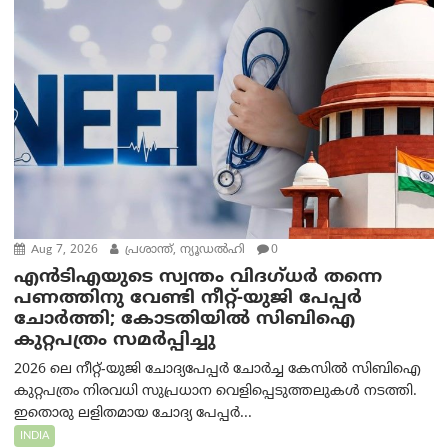
Aug 7, 2026
പ്രശാന്ത്, ന്യൂഡല്‍ഹി
0
എൻ‌ടി‌എയുടെ സ്വന്തം വിദഗ്ധർ തന്നെ
പണത്തിനു വേണ്ടി നീറ്റ്-യു‌ജി പേപ്പർ
ചോർത്തി; കോടതിയില്‍ സിബിഐ
കുറ്റപത്രം സമര്‍പ്പിച്ചു
2026 ലെ നീറ്റ്-യുജി ചോദ്യപേപ്പർ ചോർച്ച കേസിൽ സിബിഐ
കുറ്റപത്രം നിരവധി സുപ്രധാന വെളിപ്പെടുത്തലുകൾ നടത്തി.
ഇതൊരു ലളിതമായ ചോദ്യ പേപ്പർ...
INDIA