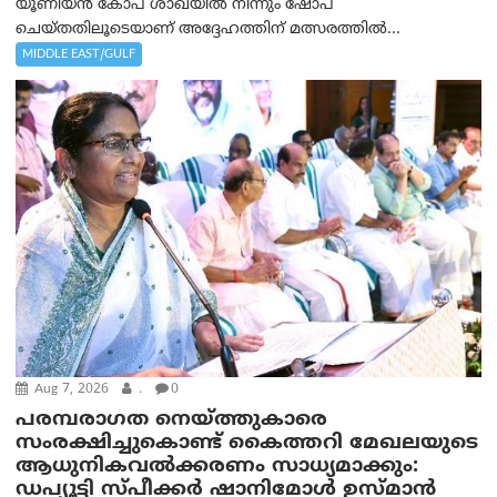
യൂണിയൻ കോപ് ശാഖയിൽ നിന്നും ഷോപ്
ചെയ്തതിലൂടെയാണ് അദ്ദേഹത്തിന് മത്സരത്തിൽ...
MIDDLE EAST/GULF
Aug 7, 2026
.
0
പരമ്പരാഗത നെയ്ത്തുകാരെ
സംരക്ഷിച്ചുകൊണ്ട് കൈത്തറി മേഖലയുടെ
ആധുനികവൽക്കരണം സാധ്യമാക്കും:
ഡപ്യൂട്ടി സ്പീക്കർ ഷാനിമോൾ ഉസ്മാൻ