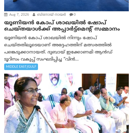
Aug 7, 2026
ബിനോയ് നായര്‍
0
യൂണിയൻ കോപ് ശാഖയിൽ ഷോപ്
ചെയ്തയാൾക്ക് അപ്പാർട്ട്മെന്റ് സമ്മാനം
യൂണിയൻ കോപ് ശാഖയിൽ നിന്നും ഷോപ്
ചെയ്തതിലൂടെയാണ് അദ്ദേഹത്തിന് മത്സരത്തിൽ
പങ്കെടുക്കാനായത്. ദുബായ് ഇക്കോണമി ആൻഡ്
ടൂറിസം വകുപ്പ് സംഘടിപ്പിച്ച “വിൻ...
MIDDLE EAST/GULF