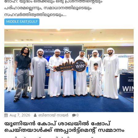
ദോഹ: യുദ്ധം ഒരിക്കലും ഒരു പ്രശ്‌നത്തിന്റെയും
പരിഹാരമല്ലെന്നും, സമാധാനത്തിലൂടെയും
സഹവര്‍ത്തിത്വത്തിലൂടെയും...
MIDDLE EAST/GULF
Aug 7, 2026
ബിനോയ് നായര്‍
0
യൂണിയൻ കോപ് ശാഖയിൽ ഷോപ്
ചെയ്തയാൾക്ക് അപ്പാർട്ട്മെന്റ് സമ്മാനം