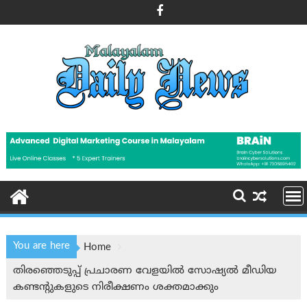
Skip
to
content
You are here
Home
തിരഞ്ഞെടുപ്പ് പ്രചാരണ വേളയില്‍ സോഷ്യൽ മീഡിയ
കണ്ടന്റുകളുടെ നിരീക്ഷണം ശക്തമാക്കും