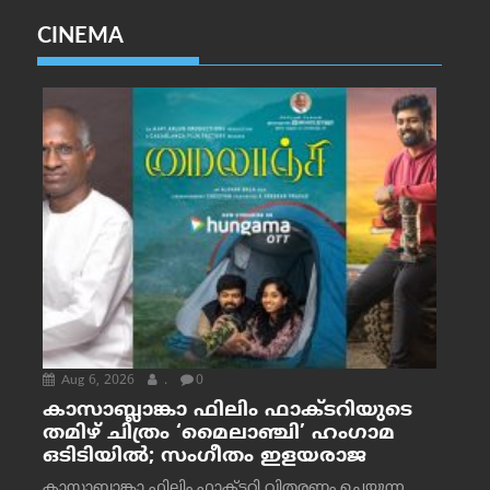
CINEMA
Aug 6, 2026
.
0
കാസാബ്ലാങ്കാ ഫിലിം ഫാക്ടറിയുടെ
തമിഴ് ചിത്രം ‘മൈലാഞ്ചി’ ഹംഗാമ
ഒടിടിയിൽ; സംഗീതം ഇളയരാജ
കാസാബ്ലാങ്കാ ഫിലിം ഫാക്ടറി വിതരണം ചെയ്യുന്ന