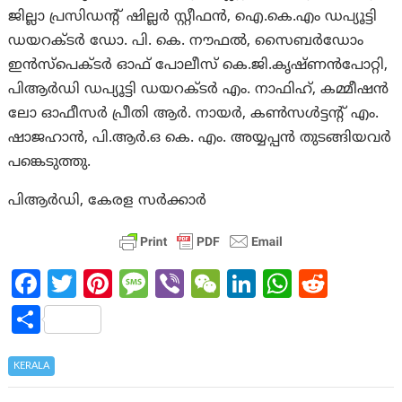
ജില്ലാ പ്രസിഡന്റ് ഷില്ലർ സ്റ്റീഫൻ, ഐ.കെ.എം ഡപ്യൂട്ടി
ഡയറക്ടർ ഡോ. പി. കെ. നൗഫൽ, സൈബർഡോം
ഇൻസ്‌പെക്ടർ ഓഫ് പോലീസ് കെ.ജി.കൃഷ്ണൻപോറ്റി,
പിആർഡി ഡപ്യൂട്ടി ഡയറക്ടർ എം. നാഫിഹ്, കമ്മീഷൻ
ലോ ഓഫീസർ പ്രീതി ആർ. നായർ, കൺസൾട്ടന്റ് എം.
ഷാജഹാൻ, പി.ആർ.ഒ കെ. എം. അയ്യപ്പൻ തുടങ്ങിയവർ
പങ്കെടുത്തു.
പിആര്‍ഡി, കേരള സര്‍ക്കാര്‍
Fa
T
Pi
M
Vi
W
Li
W
R
ce
w
nt
es
b
e
n
h
e
S
b
itt
er
sa
er
C
ke
at
d
h
o
er
es
g
h
dI
s
di
ar
KERALA
o
t
e
at
n
A
t