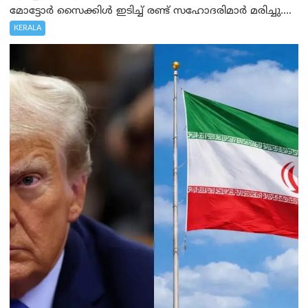
മോട്ടോർ സൈക്കിൾ ഇടിച്ച് രണ്ട് സഹോദരിമാർ മരിച്ചു....
KERALA