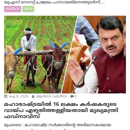
യുഎസ് സെനറ്റ് പ്രമേയം പാസായതിനെത്തുടർന്ന്,...
AMERICA
INDIA
Aug 8, 2026
ആന്‍സി വര്‍ഗീസ്
0
മഹാരാഷ്ട്രയിൽ 16 ലക്ഷം കർഷകരുടെ
വായ്പ എഴുതിത്തള്ളിയതായി മുഖ്യമന്ത്രി
ഫഡ്‌നാവിസ്
മുംബൈ : മഹാരാഷ്ട്ര സർക്കാരിന്റെ അഭിമാനകരമായ