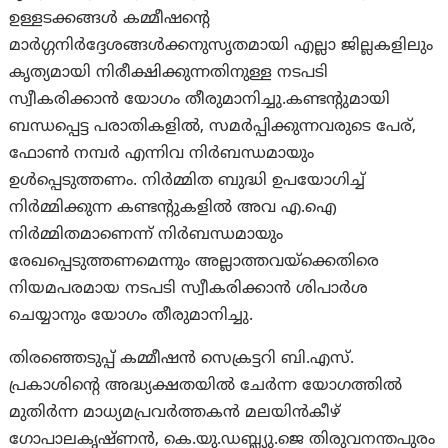
ഉള്ളടക്കങ്ങൾ കമ്മീഷന്റെ
മാർഗ്ഗനിർദ്ദേശങ്ങൾക്കനുസൃതമായി എല്ലാ ജില്ലകളിലും
കൃത്യമായി നിരീക്ഷിക്കുന്നതിനുള്ള നടപടി
സ്വീകരിക്കാൻ യോഗം തീരുമാനിച്ചു.കണ്ടന്റുമായി
ബന്ധപ്പെട്ട പരാതികളിൽ, സമർപ്പിക്കുന്നവരുടെ പേര്,
ഫോൺ നമ്പർ എന്നിവ നിർബന്ധമായും
ഉൾപ്പെടുത്തണം. നിർമ്മിത ബുദ്ധി ഉപയോഗിച്ച്
നിർമ്മിക്കുന്ന കണ്ടന്റുകളിൽ അവ എ.ഐ
നിർമ്മിതമാണെന്ന് നിർബന്ധമായും
രേഖപ്പെടുത്തണമെന്നും അല്ലാത്തവയ്‌ക്കെതിരെ
നിയമപരമായ നടപടി സ്വീകരിക്കാൻ ശിപാർശ
ചെയ്യാനും യോഗം തീരുമാനിച്ചു.
തിരഞ്ഞെടുപ്പ് കമ്മീഷൻ സെക്രട്ടറി ബി.എസ്.
പ്രകാശിന്റെ അദ്ധ്യക്ഷതയിൽ ചേർന്ന യോഗത്തിൽ
മുതിർന്ന മാധ്യമപ്രവർത്തകൻ മലയിൻകീഴ്
ഗോപാലകൃഷ്ണൻ, കെ.യു.ഡബ്ല്യു.ജെ തിരുവനന്തപുരം