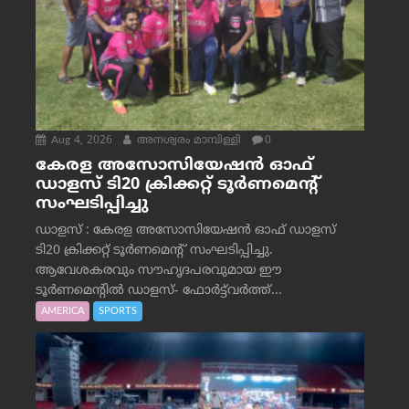
Aug 4, 2026
അനശ്വരം മാമ്പിള്ളി
0
കേരള അസോസിയേഷൻ ഓഫ്
ഡാളസ് ടി20 ക്രിക്കറ്റ് ടൂർണമെന്റ്
സംഘടിപ്പിച്ചു
ഡാളസ് : കേരള അസോസിയേഷൻ ഓഫ് ഡാളസ്
ടി20 ക്രിക്കറ്റ് ടൂർണമെന്റ് സംഘടിപ്പിച്ചു.
ആവേശകരവും സൗഹൃദപരവുമായ ഈ
ടൂർണമെന്റിൽ ഡാളസ്- ഫോർട്ട്‌വര്‍ത്ത്...
AMERICA
SPORTS