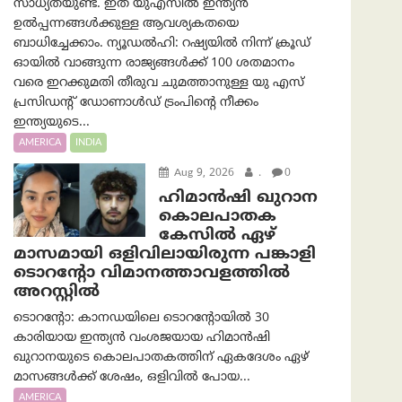
സാധ്യതയുണ്ട്. ഇത് യുഎസിൽ ഇന്ത്യൻ
ഉൽപ്പന്നങ്ങൾക്കുള്ള ആവശ്യകതയെ
ബാധിച്ചേക്കാം. ന്യൂഡല്‍ഹി: റഷ്യയിൽ നിന്ന് ക്രൂഡ്
ഓയിൽ വാങ്ങുന്ന രാജ്യങ്ങൾക്ക് 100 ശതമാനം
വരെ ഇറക്കുമതി തീരുവ ചുമത്താനുള്ള യു എസ്
പ്രസിഡന്റ് ഡോണാള്‍ഡ് ട്രം‌പിന്റെ നീക്കം
ഇന്ത്യയുടെ...
AMERICA
INDIA
Aug 9, 2026
.
0
ഹിമാൻഷി ഖുറാന
കൊലപാതക
കേസിൽ ഏഴ്
മാസമായി ഒളിവിലായിരുന്ന പങ്കാളി
ടൊറന്റോ വിമാനത്താവളത്തിൽ
അറസ്റ്റിൽ
ടൊറന്റോ: കാനഡയിലെ ടൊറന്റോയിൽ 30
കാരിയായ ഇന്ത്യൻ വംശജയായ ഹിമാൻഷി
ഖുറാനയുടെ കൊലപാതകത്തിന് ഏകദേശം ഏഴ്
മാസങ്ങൾക്ക് ശേഷം, ഒളിവിൽ പോയ...
AMERICA