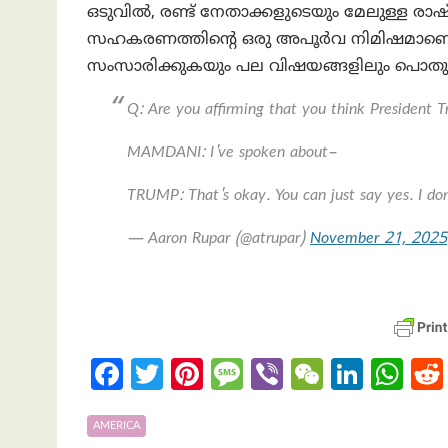
ഒടുവിൽ, രണ്ട് നേതാക്കളുടെയും മേലുള്ള രാഷ്
സഹകരണത്തിന്റെ ഒരു അപൂർവ നിമിഷമാണെ
സംസാരിക്കുകയും പല വിഷയങ്ങളിലും പൊതുവ
Q: Are you affirming that you think President Tr
MAMDANI: I've spoken about–
TRUMP: That's okay. You can just say yes. I do
— Aaron Rupar (@atrupar)
November 21, 2025
Fa
T
Pi
M
Vi
W
Li
W
ce
w
nt
es
b
e
n
h
b
itt
er
sa
er
C
ke
at
AMERICA