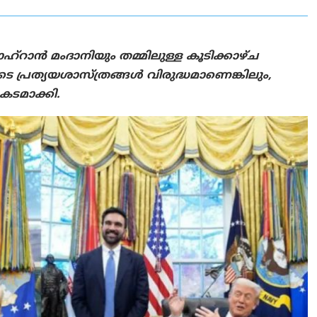
റാൻ മംദാനിയും തമ്മിലുള്ള കൂടിക്കാഴ്ച
 പ്രത്യയശാസ്ത്രങ്ങൾ വിരുദ്ധമാണെങ്കിലും,
കടമാക്കി.