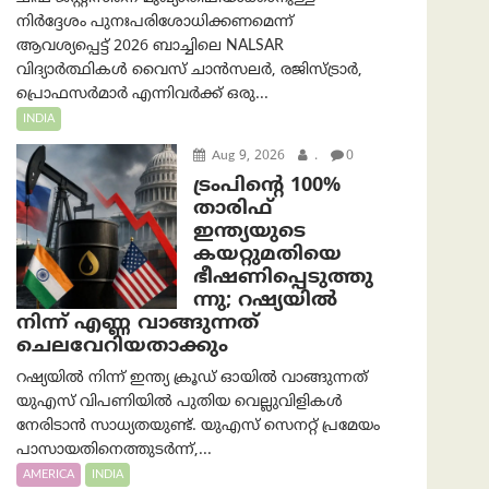
നിർദ്ദേശം പുനഃപരിശോധിക്കണമെന്ന്
ആവശ്യപ്പെട്ട് 2026 ബാച്ചിലെ NALSAR
വിദ്യാർത്ഥികൾ വൈസ് ചാൻസലർ, രജിസ്ട്രാർ,
പ്രൊഫസർമാർ എന്നിവർക്ക് ഒരു...
INDIA
Aug 9, 2026
.
0
ട്രം‌പിന്റെ 100%
താരിഫ്
ഇന്ത്യയുടെ
കയറ്റുമതിയെ
ഭീഷണിപ്പെടുത്തു
ന്നു; റഷ്യയിൽ
നിന്ന് എണ്ണ വാങ്ങുന്നത്
ചെലവേറിയതാക്കും
റഷ്യയിൽ നിന്ന് ഇന്ത്യ ക്രൂഡ് ഓയിൽ വാങ്ങുന്നത്
യുഎസ് വിപണിയിൽ പുതിയ വെല്ലുവിളികൾ
നേരിടാൻ സാധ്യതയുണ്ട്. യുഎസ് സെനറ്റ് പ്രമേയം
പാസായതിനെത്തുടർന്ന്,...
AMERICA
INDIA