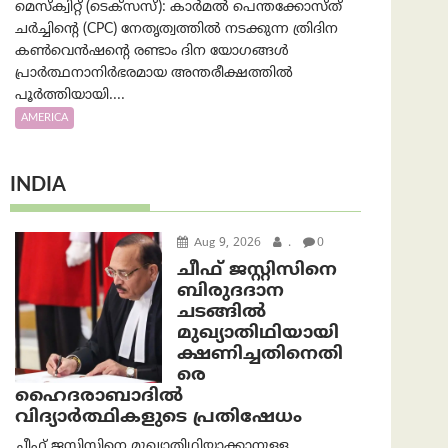
മെസ്‌ക്വിറ്റ് (ടെക്സസ്): കാർമൽ പെന്തക്കോസ്ത്
ചർച്ചിന്റെ (CPC) നേതൃത്വത്തിൽ നടക്കുന്ന ത്രിദിന
കൺവെൻഷന്റെ രണ്ടാം ദിന യോഗങ്ങൾ
പ്രാർത്ഥനാനിർഭരമായ അന്തരീക്ഷത്തിൽ
പൂർത്തിയായി....
AMERICA
INDIA
Aug 9, 2026
.
0
ചീഫ് ജസ്റ്റിസിനെ
ബിരുദദാന
ചടങ്ങില്‍
മുഖ്യാതിഥിയായി
ക്ഷണിച്ചതിനെതി
രെ
ഹൈദരാബാദില്‍
വിദ്യാർത്ഥികളുടെ പ്രതിഷേധം
ചീഫ് ജസ്റ്റിസിനെ മുഖ്യാതിഥിയാക്കാനുള്ള