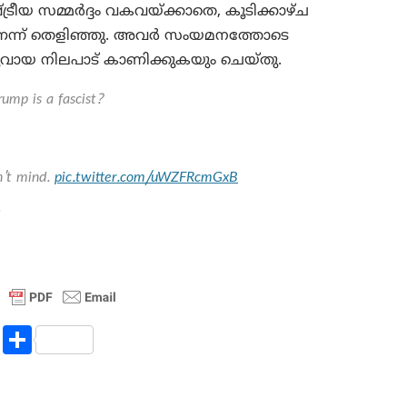
ട്രീയ സമ്മർദ്ദം വകവയ്ക്കാതെ, കൂടിക്കാഴ്ച
ന്ന് തെളിഞ്ഞു. അവർ സംയമനത്തോടെ
ായ നിലപാട് കാണിക്കുകയും ചെയ്തു.
ump is a fascist?
n't mind.
pic.twitter.com/uWZFRcmGxB
R
S
e
h
d
ar