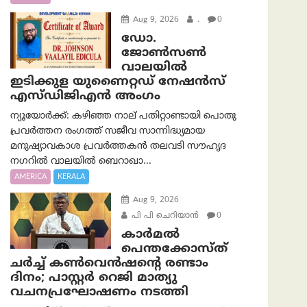
Aug 9, 2026
.
0
ഡോ.
ജോൺസൺ
വാലയിൽ
ഇടിക്കുള യുണൈറ്റഡ് നേഷൻസ്
എസ്ഡിജിഎൻ അംഗം
ന്യൂയോര്‍ക്ക്: കഴിഞ്ഞ നാല് പതിറ്റാണ്ടായി പൊതു
പ്രവർത്തന രംഗത്ത് സജീവ സാന്നിദ്ധ്യമായ
മനുഷ്യാവകാശ പ്രവർത്തകൻ തലവടി സൗഹൃദ
നഗറിൽ വാലയിൽ ബെറാഖാ...
AMERICA
KERALA
Aug 9, 2026
പി പി ചെറിയാൻ
0
കാർമൽ
പെന്തക്കോസ്ത്
ചർച്ച് കൺവെൻഷന്റെ രണ്ടാം
ദിനം; പാസ്റ്റർ റെജി മാത്യു
വചനപ്രഘോഷണം നടത്തി