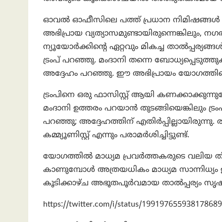
ഓവൽ ഓഫീസിലെ പത്ത് പ്രധാന നിമിഷങ്ങൾ 
അഭിപ്രായ വ്യത്യാസമുണ്ടായിരുന്നെങ്കിലും,
ന്യൂയോർക്കിന്റെ ഏറ്റവും മികച്ച താൽപ്പര്യ
ട്രംപ് പറഞ്ഞു. മംദാനി തന്നെ ബോധ്യപ്പെടുത
അദ്ദേഹം പറഞ്ഞു. ഈ അഭിപ്രായം യോഗത്തിലെ
ട്രംപിനെ ഒരു ഫാസിസ്റ്റ് ആയി കണക്കാക്കുന്നുണ
മംദാനി ഉത്തരം പറയാൻ തുടങ്ങിയെങ്കിലും ട്രം
പറഞ്ഞു; അദ്ദേഹത്തിന് എതിർപ്പില്ലായിരുന്നു. ര
കമ്മ്യൂണിസ്റ്റ് എന്നും പരാമർശിച്ചിട്ടുണ്ട്.
യോഗത്തിൽ മാധ്യമ പ്രവർത്തകരുടെ വലിയ തിരക്ക് 
കാണുമ്പോൾ അത്രയധികം മാധ്യമ സാന്നിധ്യം ഉ
കൂടിക്കാഴ്ച അഭൂതപൂർവമായ താൽപ്പര്യം സൃഷ്ട
https://twitter.com/i/status/19919765593817868