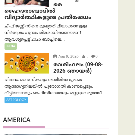
രെ
ഹൈദരാബാദില്‍
വിദ്യാർത്ഥികളുടെ പ്രതിഷേധം
ചീഫ് ജസ്റ്റിസിനെ മുഖ്യാതിഥിയാക്കാനുള്ള
നിർദ്ദേശം പുനഃപരിശോധിക്കണമെന്ന്
ആവശ്യപ്പെട്ട് 2026 ബാച്ചിലെ...
INDIA
Aug 9, 2026
.
0
രാശിഫലം (09-08-
2026 ഞായര്‍)
ചിങ്ങം: മാനസികവും ശാരീരികവുമായ
ആരോഗ്യനിലയിൽ പുരോഗതി കാണപ്പെടും.
വീട്ടിലായാലും ഓഫിസിലായാലും മറ്റുള്ളവരുമായി...
ASTROLOGY
AMERICA