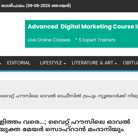
രെ ഹൈദരാബാദില്‍ വിദ്യാർത്ഥികളുടെ പ്രതിഷേധം
ഞായര്‍)
യു എസ് പ്രസിഡന്റ് ട്രംപിന്
EDITORIAL
LIFESTYLE
LITERATURE & ART
OBITU
; വൈറ്റ് ഹൗസിലെ ഓവൽ ഓഫീസില്‍ ട്രം‌പും ന്യൂയോര്‍ക്ക് നിയു
ങ്കാളിത്തം വരെ…; വൈറ്റ് ഹൗസിലെ ഓവൽ
നിയുക്ത മേയര്‍ സൊഹ്‌റാന്‍ മം‌ദാനിയും