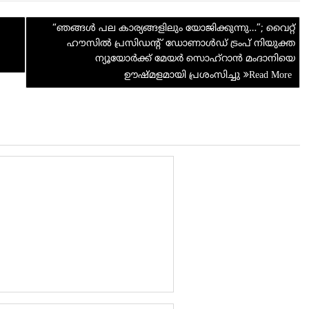
di
e
“ഞങ്ങൾ പല കാര്യങ്ങളിലും യോജിക്കുന്നു…”; വൈറ്റ്
t
ഹൗസിൽ പ്രസിഡന്റ് ഡോണാള്‍ഡ് ട്രം‌പ് നിയുക്ത
ന്യൂയോര്‍ക്ക് മേയര്‍ സൊഹ്‌റാന്‍ മംദാനിയെ
ഊഷ്മളമായി പ്രശംസിച്ചു