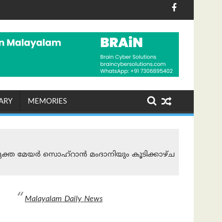
റെ മരുമകൻ കൊച്ചിയിലെത്തി; കായലിൽ ഹൗസ്ബോട്ട് സവാരി ആ
അർജുൻ ആയങ്കിക്ക് വേണ്ടി ക്രൗഡ് 
ARY
MEMORIES
ക്ത മേയര്‍ സൊഹ്‌റാന്‍ മം‌ദാനിയും കൂടിക്കാഴ്ച
Malayalam Daily News