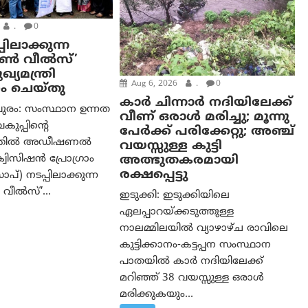
.
0
പിലാക്കുന്ന
ഓൺ വീൽസ്’
്യമന്ത്രി
Aug 6, 2026
.
0
ം ചെയ്തു
കാര്‍ ചിന്നാര്‍ നദിയിലേക്ക്
ുരം: സംസ്ഥാന ഉന്നത
വീണ് ഒരാള്‍ മരിച്ചു; മൂന്നു
വകുപ്പിന്റെ
പേര്‍ക്ക് പരിക്കേറ്റു; അഞ്ച്
ത്തിൽ അഡീഷണൽ
വയസ്സുള്ള കുട്ടി
അത്ഭുതകരമായി
വിസിഷൻ പ്രോഗ്രാം
രക്ഷപ്പെട്ടു
്) നടപ്പിലാക്കുന്ന
വീൽസ്’...
ഇടുക്കി: ഇടുക്കിയിലെ
ഏലപ്പാറയ്ക്കടുത്തുള്ള
നാലമ്മിലയിൽ വ്യാഴാഴ്ച രാവിലെ
കുട്ടിക്കാനം-കട്ടപ്പന സംസ്ഥാന
പാതയിൽ കാർ നദിയിലേക്ക്
മറിഞ്ഞ് 38 വയസ്സുള്ള ഒരാൾ
മരിക്കുകയും...