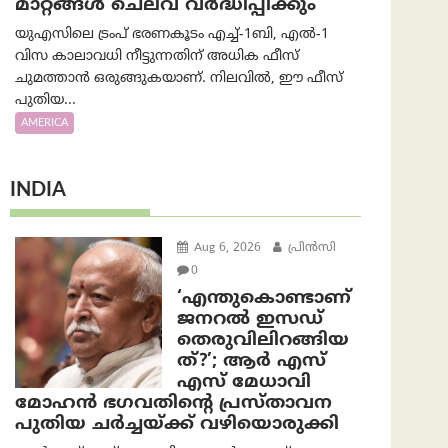
മാറ്റങ്ങൾ ചെലവ് വർദ്ധിപ്പിക്കും
യുഎസിലെ ട്രംപ് ഭരണകൂടം എച്ച്-1ബി, എൽ-1
വിസ കാലാവധി നീട്ടുന്നതിന് അധിക ഫീസ്
ചുമത്താൻ ഒരുങ്ങുകയാണ്. നിലവിൽ, ഈ ഫീസ്
പുതിയ...
AMERICA
INDIA
Aug 6, 2026
പ്രിന്‍സി
0
‘എന്തുകൊണ്ടാണ്
ജനറൽ ഇസഡ്
തെരുവിലിറങ്ങിയ
ത്?’; ആര്‍ എസ്
എസ് മേധാവി
മോഹൻ ഭഗവതിന്റെ പ്രസ്താവന
പുതിയ ചര്‍ച്ചയ്ക്ക് വഴിയൊരുക്കി