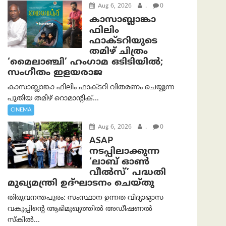
Aug 6, 2026
.
0
കാസാബ്ലാങ്കാ
ഫിലിം
ഫാക്ടറിയുടെ
തമിഴ് ചിത്രം
‘മൈലാഞ്ചി’ ഹംഗാമ ഒടിടിയിൽ;
സംഗീതം ഇളയരാജ
കാസാബ്ലാങ്കാ ഫിലിം ഫാക്ടറി വിതരണം ചെയ്യുന്ന
പുതിയ തമിഴ് റൊമാന്റിക്...
CINEMA
Aug 6, 2026
.
0
ASAP
നടപ്പിലാക്കുന്ന
‘ലാബ് ഓൺ
വീൽസ്’ പദ്ധതി
മുഖ്യമന്ത്രി ഉദ്ഘാടനം ചെയ്തു
തിരുവനന്തപുരം: സംസ്ഥാന ഉന്നത വിദ്യാഭ്യാസ
വകുപ്പിന്റെ ആഭിമുഖ്യത്തിൽ അഡീഷണൽ
സ്കിൽ...