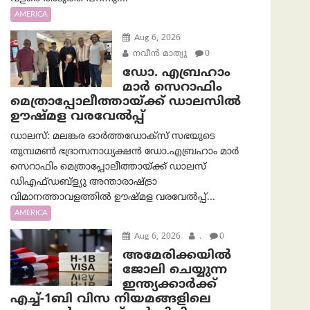
AMERICA
Aug 6, 2026
നവീൻ മാത്യു
0
ഡോ. എബ്രഹാം
മാർ സെറാഫിം
മെത്രാപ്പോലീത്തായ്ക്ക് ഡാലസിൽ
ഊഷ്മള വരവേൽപ്പ്
ഡാലസ്: മലങ്കര ഓർത്തഡോക്സ് സഭയുടെ
തുമ്പമൺ ഭദ്രാസനാധ്യക്ഷൻ ഡോ.എബ്രഹാം മാർ
സെറാഫിം മെത്രാപ്പോലീത്തായ്ക്ക് ഡാലസ്
ഡിഎഫ്ഡബ്ള്യു അന്താരാഷ്ട്രാ
വിമാനത്താവളത്തിൽ ഊഷ്മള വരവേൽപ്പ്...
AMERICA
Aug 6, 2026
.
0
അമേരിക്കയില്‍
ജോലി ചെയ്യുന്ന
ഇന്ത്യക്കാർക്ക്
എച്ച്-1ബി വിസ നിയമങ്ങളിലെ