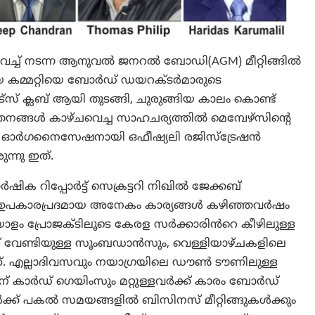
ച്ച് നടന്ന ആനുവൽ ജനറൽ ബോഡി(AGM) മീറ്റിങ്ങിൽ
തിയ കമ്മറ്റിയെ ബോർഡ് ഡയറക്ടർമാരുടെ
സ് ക്ലബ് ആയി തുടങ്ങി, ചുരുങ്ങിയ കാലം കൊണ്ട്
ങ്ങൾ കാഴ്ചവെച്ച സാഹചര്യത്തിൽ മെമ്പേഴ്സിന്‍റെ
ചറൽ ഓർഗനൈസേഷനായി ഒഫീഷ്യലി രജിസ്ട്രേഷൻ
ന്നു ഇത്.
ർഷിക റിപ്പോർട്ട് സെക്രട്ടറി നിഖിൽ ജേക്കബ്
ക് ഉപകാരപ്രദമായ അനേകം കാര്യങ്ങൾ കഴിഞ്ഞവർഷം
മലയാളം പ്രോജക്ടിലൂടെ കേരള സർക്കാരിൻറെ കീഴിലുള്ള
ന് വേണ്ടിയുള്ള സൂംബഡാൻസും, വെള്ളിയാഴ്ചകളിലെ
. എല്ലാദിവസവും നയാഗ്രയിലെ ഡൗൺ ടൗണിലുള്ള
റിസന് കാർഡ് ഗെയിംസും മറ്റുള്ളവർക്ക് കാരം ബോർഡ്
ക് പകൽ സമയങ്ങളിൽ ബിസിനസ് മീറ്റിങ്ങുകൾക്കും