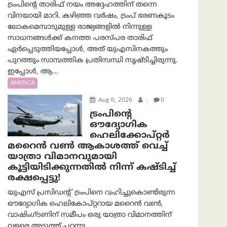
ട്രംപിന്റെ താരിഫ് നയം അദ്ദേഹത്തിന് തന്നെ
വിനയായി മാറി. കഴിഞ്ഞ വർഷം, ട്രംപ് ഭരണകൂടം
ലോകമെമ്പാടുമുള്ള രാജ്യങ്ങളിൽ നിന്നുള്ള
സാധനങ്ങൾക്ക് കനത്ത പരസ്പര താരിഫ്
ഏർപ്പെടുത്തിയപ്പോൾ, അത് യുഎസിനകത്തും
പുറത്തും സാമ്പത്തിക പ്രതിസന്ധി സൃഷ്ടിച്ചിരുന്നു.
ഇപ്പോൾ, ആ...
AMERICA
Aug 6, 2026
.
0
ട്രം‌പിന്റെ
ഔദ്യോഗിക
ഹെലിക്കോപ്റ്റര്‍
മറൈന്‍ വണ്‍ ആകാശത്ത് വെച്ച്
യാത്രാ വിമാനവുമായി
കൂട്ടിയിടിക്കുന്നതിൽ നിന്ന് കഷ്ടിച്ച്
രക്ഷപ്പെട്ടു!
യുഎസ് പ്രസിഡന്റ് ട്രംപിനെ വഹിച്ചുകൊണ്ടിരുന്ന
ഔദ്യോഗിക ഹെലികോപ്റ്ററായ മറൈൻ വൺ,
വാഷിംഗ്ടണിന് സമീപം ഒരു യാത്രാ വിമാനത്തിന്
വളരെ അടുത്ത് പറന്നു....