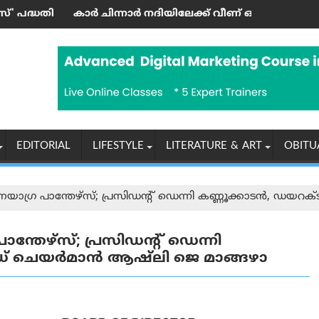
ി ഉദ്ഘാടനം ചെയ്തു
്നാര്‍ നദിയിലേക്ക് വീണ് ഒരാള്‍ മരിച്ചു; മൂന്നു പേര്‍ക്ക് പരിക്
‘എന്തുകൊണ്ടാണ
EDITORIAL
LIFESTYLE
LITERATURE & ART
OBITU
നയാഗ്ര പാന്തേഴ്സ്; പ്രസിഡന്റ് ഡെന്നി കണ്ണൂക്കാടൻ, ഡ
്തേഴ്സ്; പ്രസിഡന്റ് ഡെന്നി
് ചെയർമാൻ ആഷ്‌ലി ജെ മാങ്ങഴാ