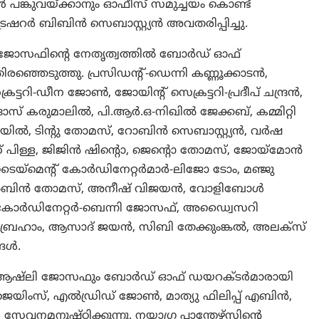
ൾ പങ്കുവയ്ക്കാനും ഓഫീസ് സമുച്ചയം കൊണ്ട്
്രഷറർ ബിബിൻ സെബാസ്റ്റ്യൻ അവതരിപ്പിച്ചു.
ോസഫിന്റെ നേതൃത്വത്തിൽ ബോർഡ് ഓഫ്
ിരഞ്ഞെടുത്തു. പ്രസിഡന്റ്-ഡെന്നി കണ്ണൂക്കാടൻ,
്ടറി-ഡീന ജോൺ, ജോയിന്റ് സെക്രട്ടറി-പ്രദീപ് ചന്ദ്രൻ,
ിദാസ് കരുമാലിൽ, പി.ആർ.ഒ-നിഖിൽ ജേക്കബ്, കമ്മിറ്റി
ായിൽ, ടിന്റു തോമസ്, റോബിൻ സെബാസ്റ്റ്യൻ, വർഷ
് പിള്ള, ജിജിൻ ഷിന്റൊ, ജെന്റൊ തോമസ്, ജോയ്മോൻ
ടൈയ്മെന്റ് കോർഡിനേറ്റർമാർ-ലിജോ ടോം, മഞ്ജു
റ്റെൽബിൻ തോമസ്, അനീഷ് വിജയൻ, വോളിബോൾ
ളം കോർഡിനേറ്റർ-ബെന്നി ജോസഫ്, അഡ്വൈസറി
നു എബ്രഹാം, ആസാദ് ജയൻ, സിബി തേക്കുംങ്കൽ, അലക്സ്
്ങൾ.
ആഷ്ലി ജോസഫും ബോർഡ് ഓഫ് ഡയറക്ടർമാരായി
ജെയിംസ്, എൽഡ്രിഡ് ജോൺ, മാത്യു ഫിലിപ്പ് എബിൻ,
സേവനമനുഷ്ഠിക്കുന്നു. നയാഗ്ര പാന്തേഴ്സിന്റെ