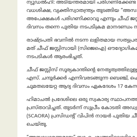
ന്യൂഡൽഹി: അടിയന്തരമായി പരിഗണിക്കേണ്
വധശിക്ഷ, വ്യക്തിസ്വാതന്ത്ര്യം തുടങ്ങിയ 
അപേക്ഷകൾ പരിഗണിക്കാവൂ എന്നും ചീഫ് ജസ്റ്റ
ദിവസം തന്നെ പുതിയ നടപടിക്രമ മാനദണ്ഡം നിർദ
രാഷ്ട്രപതി ഭവനിൽ നടന്ന ലളിതമായ സത്യപ്രതിജ
മത് ചീഫ് ജസ്റ്റിസായി (സിജെഐ) ഔദ്യോഗി
നടപടികൾ ആരംഭിച്ചത്.
ചീഫ് ജസ്റ്റിസ് സൂര്യകാന്തിന്റെ നേതൃത്വത്തി
എസ്. ചന്ദൂർക്കർ എന്നിവരടങ്ങുന്ന ബെഞ്ച്, ഹ
ചുമതലയേറ്റ ആദ്യ ദിവസം ഏകദേശം 17 കേസു
ഹിമാചൽ പ്രദേശിലെ ഒരു സ്വകാര്യ സ്ഥാപനത്തി
പ്രസ്താവിച്ചത്. തുടർന്ന് സുപ്രീം കോടത
(SCAORA) പ്രസിഡന്റ് വിപിൻ നായർ പുതിയ ച
ചെയ്തു.