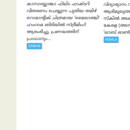
കാസാബ്ലാങ്കാ ഫിലിം ഫാക്ടറി
വിദ്യാഭ്യാസ 
വിതരണം ചെയ്യുന്ന പുതിയ തമിഴ്
ആഭിമുഖ്യ
റൊമാന്റിക് ചിത്രമായ ‘മൈലാഞ്ചി’
സ്കിൽ അക്
ഹംഗാമ ഒടിടിയിൽ സ്ട്രീമിംഗ്
കേരള (അസാപ
ആരംഭിച്ചു. പ്രണയത്തിന്
‘ലാബ് ഓൺ 
പ്രാധാന്യം...
KERALA
CINEMA