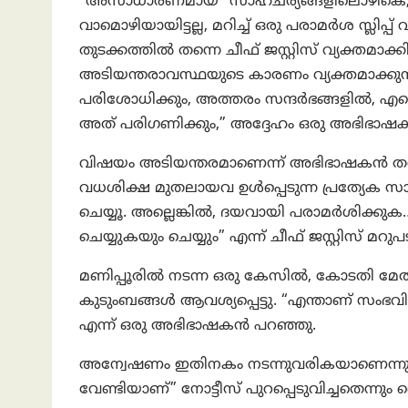
“അസാധാരണമായ” സാഹചര്യങ്ങളിലൊഴികെ, അടി
വാമൊഴിയായിട്ടല്ല, മറിച്ച് ഒരു പരാമർശ സ്ലി
തുടക്കത്തിൽ തന്നെ ചീഫ് ജസ്റ്റിസ് വ്യക്തമാക
അടിയന്തരാവസ്ഥയുടെ കാരണം വ്യക്തമാക്കുന്ന
പരിശോധിക്കും, അത്തരം സന്ദർഭങ്ങളിൽ, എന
അത് പരിഗണിക്കും,” അദ്ദേഹം ഒരു അഭിഭാഷ
വിഷയം അടിയന്തരമാണെന്ന് അഭിഭാഷകൻ തറപ്പിച്
വധശിക്ഷ മുതലായവ ഉൾപ്പെടുന്ന പ്രത്യേക സാഹ
ചെയ്യൂ. അല്ലെങ്കിൽ, ദയവായി പരാമർശിക്കുക… ര
ചെയ്യുകയും ചെയ്യും” എന്ന് ചീഫ് ജസ്റ്റിസ് മറു
മണിപ്പൂരിൽ നടന്ന ഒരു കേസിൽ, കോടതി മേ
കുടുംബങ്ങൾ ആവശ്യപ്പെട്ടു. “എന്താണ് സംഭവി
എന്ന് ഒരു അഭിഭാഷകൻ പറഞ്ഞു.
അന്വേഷണം ഇതിനകം നടന്നുവരികയാണെന്നു
വേണ്ടിയാണ്” നോട്ടീസ് പുറപ്പെടുവിച്ചതെന്നും