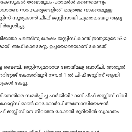
ട കേസുകൾ രേഖാമൂലം പരാമർശിക്കണമെന്നും
“അസാധാരണ സാഹചര്യങ്ങളിൽ” മാത്രമേ വാക്കാലുള്ള
ിസ് സൂര്യകാന്ത് ചീഫ് ജസ്റ്റിസായി ചുമതലയേറ്റ ആദ്യ
്ദേശിച്ചു.
്ഞാ ചടങ്ങിനു ശേഷം ജസ്റ്റിസ് കാന്ത് ഇന്ത്യയുടെ 53-ാ
കമായി അധികാരമേറ്റു. ഉച്ചയോടെയാണ് കോടതി
ലുള്ള ബെഞ്ച്, ജസ്റ്റിസുമാരായ ജോയ്മല്യ ബാഗ്ചി, അതുൽ
െറിറ്റേജ് കോടതിമുറി നമ്പർ 1 ൽ ചീഫ് ജസ്റ്റിസ് ആയി
കൾ കേട്ടു.
നെതിരെ സമർപ്പിച്ച ഹർജിയിലാണ് ചീഫ് ജസ്റ്റിസ് വിധി
ി അഡ്വക്കേറ്റ്സ്-ഓൺ-റെക്കോർഡ് അസോസിയേഷൻ
ീഫ് ജസ്റ്റിസിനെ നിറഞ്ഞ കോടതി മുറിയിൽ സ്വാഗതം