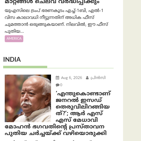
മാറ്റങ്ങൾ ചെലവ് വർദ്ധിപ്പിക്കും
യുഎസിലെ ട്രംപ് ഭരണകൂടം എച്ച്-1ബി, എൽ-1
വിസ കാലാവധി നീട്ടുന്നതിന് അധിക ഫീസ്
ചുമത്താൻ ഒരുങ്ങുകയാണ്. നിലവിൽ, ഈ ഫീസ്
പുതിയ...
AMERICA
INDIA
Aug 6, 2026
പ്രിന്‍സി
0
‘എന്തുകൊണ്ടാണ്
ജനറൽ ഇസഡ്
തെരുവിലിറങ്ങിയ
ത്?’; ആര്‍ എസ്
എസ് മേധാവി
മോഹൻ ഭഗവതിന്റെ പ്രസ്താവന
പുതിയ ചര്‍ച്ചയ്ക്ക് വഴിയൊരുക്കി