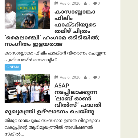
Aug 6, 2026
.
0
കാസാബ്ലാങ്കാ
ഫിലിം
ഫാക്ടറിയുടെ
തമിഴ് ചിത്രം
‘മൈലാഞ്ചി’ ഹംഗാമ ഒടിടിയിൽ;
സംഗീതം ഇളയരാജ
കാസാബ്ലാങ്കാ ഫിലിം ഫാക്ടറി വിതരണം ചെയ്യുന്ന
പുതിയ തമിഴ് റൊമാന്റിക്...
CINEMA
Aug 6, 2026
.
0
ASAP
നടപ്പിലാക്കുന്ന
‘ലാബ് ഓൺ
വീൽസ്’ പദ്ധതി
മുഖ്യമന്ത്രി ഉദ്ഘാടനം ചെയ്തു
തിരുവനന്തപുരം: സംസ്ഥാന ഉന്നത വിദ്യാഭ്യാസ
വകുപ്പിന്റെ ആഭിമുഖ്യത്തിൽ അഡീഷണൽ
സ്കിൽ...