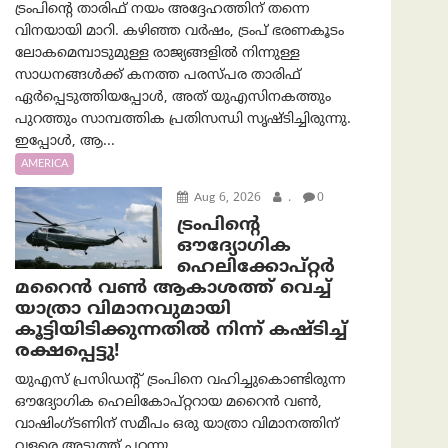
ട്രംപിന്റെ താരിഫ് നയം അദ്ദേഹത്തിന് തന്നെ
വിനയായി മാറി. കഴിഞ്ഞ വർഷം, ട്രംപ് ഭരണകൂടം
ലോകമെമ്പാടുമുള്ള രാജ്യങ്ങളിൽ നിന്നുള്ള
സാധനങ്ങൾക്ക് കനത്ത പരസ്പര താരിഫ്
ഏർപ്പെടുത്തിയപ്പോൾ, അത് യുഎസിനകത്തും
പുറത്തും സാമ്പത്തിക പ്രതിസന്ധി സൃഷ്ടിച്ചിരുന്നു.
ഇപ്പോൾ, ആ...
AMERICA
Aug 6, 2026
.
0
ട്രം‌പിന്റെ
ഔദ്യോഗിക
ഹെലിക്കോപ്റ്റര്‍
മറൈന്‍ വണ്‍ ആകാശത്ത് വെച്ച്
യാത്രാ വിമാനവുമായി
കൂട്ടിയിടിക്കുന്നതിൽ നിന്ന് കഷ്ടിച്ച്
രക്ഷപ്പെട്ടു!
യുഎസ് പ്രസിഡന്റ് ട്രംപിനെ വഹിച്ചുകൊണ്ടിരുന്ന
ഔദ്യോഗിക ഹെലികോപ്റ്ററായ മറൈൻ വൺ,
വാഷിംഗ്ടണിന് സമീപം ഒരു യാത്രാ വിമാനത്തിന്
വളരെ അടുത്ത് പറന്നു....