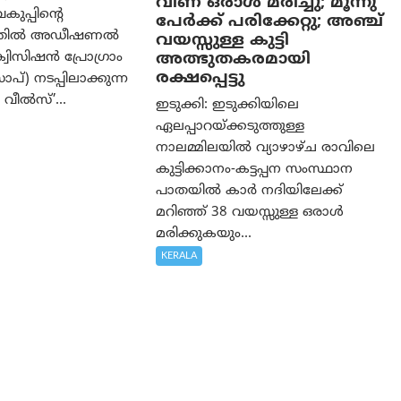
വീണ് ഒരാള്‍ മരിച്ചു; മൂന്നു
വകുപ്പിന്റെ
പേര്‍ക്ക് പരിക്കേറ്റു; അഞ്ച്
ത്തിൽ അഡീഷണൽ
വയസ്സുള്ള കുട്ടി
അത്ഭുതകരമായി
വിസിഷൻ പ്രോഗ്രാം
രക്ഷപ്പെട്ടു
്) നടപ്പിലാക്കുന്ന
വീൽസ്’...
ഇടുക്കി: ഇടുക്കിയിലെ
ഏലപ്പാറയ്ക്കടുത്തുള്ള
നാലമ്മിലയിൽ വ്യാഴാഴ്ച രാവിലെ
കുട്ടിക്കാനം-കട്ടപ്പന സംസ്ഥാന
പാതയിൽ കാർ നദിയിലേക്ക്
മറിഞ്ഞ് 38 വയസ്സുള്ള ഒരാൾ
മരിക്കുകയും...
KERALA