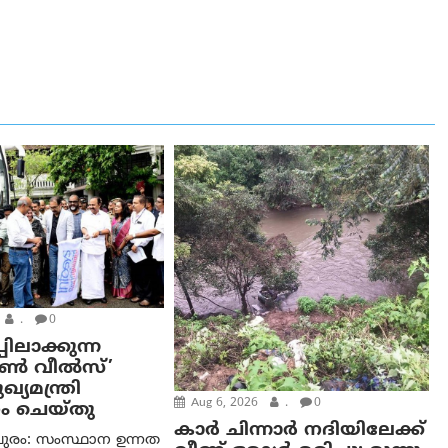
.
0
പിലാക്കുന്ന
ഓൺ വീൽസ്’
്യമന്ത്രി
Aug 6, 2026
.
0
ം ചെയ്തു
കാര്‍ ചിന്നാര്‍ നദിയിലേക്ക്
ുരം: സംസ്ഥാന ഉന്നത