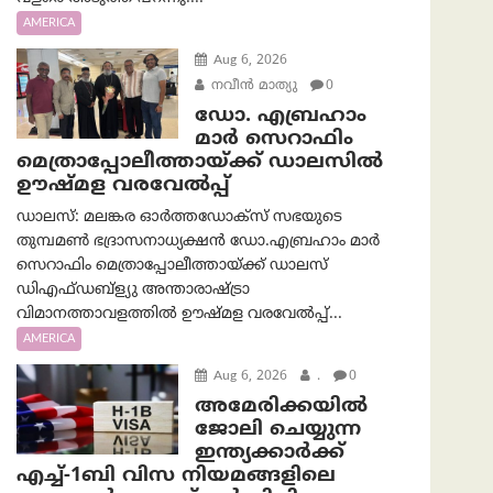
AMERICA
Aug 6, 2026
നവീൻ മാത്യു
0
ഡോ. എബ്രഹാം
മാർ സെറാഫിം
മെത്രാപ്പോലീത്തായ്ക്ക് ഡാലസിൽ
ഊഷ്മള വരവേൽപ്പ്
ഡാലസ്: മലങ്കര ഓർത്തഡോക്സ് സഭയുടെ
തുമ്പമൺ ഭദ്രാസനാധ്യക്ഷൻ ഡോ.എബ്രഹാം മാർ
സെറാഫിം മെത്രാപ്പോലീത്തായ്ക്ക് ഡാലസ്
ഡിഎഫ്ഡബ്ള്യു അന്താരാഷ്ട്രാ
വിമാനത്താവളത്തിൽ ഊഷ്മള വരവേൽപ്പ്...
AMERICA
Aug 6, 2026
.
0
അമേരിക്കയില്‍
ജോലി ചെയ്യുന്ന
ഇന്ത്യക്കാർക്ക്
എച്ച്-1ബി വിസ നിയമങ്ങളിലെ