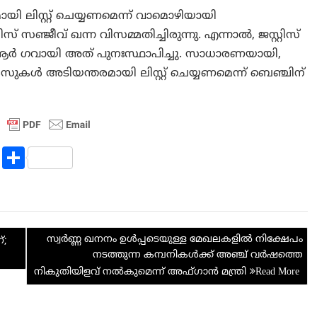
 ലിസ്റ്റ് ചെയ്യണമെന്ന് വാമൊഴിയായി
സ് സഞ്ജീവ് ഖന്ന വിസമ്മതിച്ചിരുന്നു. എന്നാല്‍, ജസ്റ്റിസ്
 ബിആർ ഗവായി അത് പുനഃസ്ഥാപിച്ചു. സാധാരണയായി,
സുകൾ അടിയന്തരമായി ലിസ്റ്റ് ചെയ്യണമെന്ന് ബെഞ്ചിന്
R
S
e
h
d
ar
di
e
സ്വർണ്ണ ഖനനം ഉള്‍പ്പടെയുള്ള മേഖലകളില്‍ നിക്ഷേപം
t
്;
നടത്തുന്ന കമ്പനികള്‍ക്ക് അഞ്ച് വര്‍ഷത്തെ
നികുതിയിളവ് നല്‍കുമെന്ന് അഫ്ഗാന്‍ മന്ത്രി