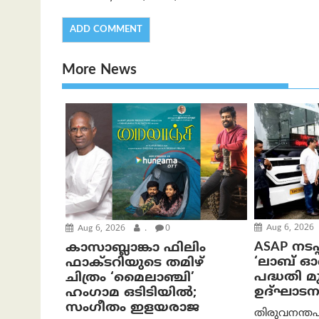
More News
Aug 6, 2026
Aug 6, 2026
.
0
ASAP നടപ്
കാസാബ്ലാങ്കാ ഫിലിം
‘ലാബ് 
ഫാക്ടറിയുടെ തമിഴ്
പദ്ധതി മുഖ
ചിത്രം ‘മൈലാഞ്ചി’
ഉദ്ഘാടന
ഹംഗാമ ഒടിടിയിൽ;
സംഗീതം ഇളയരാജ
തിരുവനന്തപ