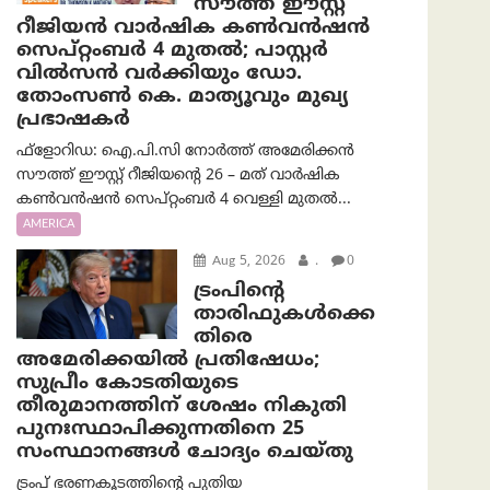
സൗത്ത് ഈസ്റ്റ്
റീജിയൻ വാർഷിക കൺവൻഷൻ
സെപ്റ്റംബർ 4 മുതൽ; പാസ്റ്റർ
വിൽസൻ വർക്കിയും ഡോ.
തോംസൺ കെ. മാത്യൂവും മുഖ്യ
പ്രഭാഷകർ
ഫ്ളോറിഡ: ഐ.പി.സി നോർത്ത് അമേരിക്കൻ
സൗത്ത് ഈസ്റ്റ് റീജിയന്റെ 26 – മത് വാർഷിക
കൺവൻഷൻ സെപ്റ്റംബർ 4 വെള്ളി മുതൽ...
AMERICA
Aug 5, 2026
.
0
ട്രംപിന്റെ
താരിഫുകൾക്കെ
തിരെ
അമേരിക്കയില്‍ പ്രതിഷേധം;
സുപ്രീം കോടതിയുടെ
തീരുമാനത്തിന് ശേഷം നികുതി
പുനഃസ്ഥാപിക്കുന്നതിനെ 25
സംസ്ഥാനങ്ങൾ ചോദ്യം ചെയ്തു
ട്രംപ് ഭരണകൂടത്തിന്റെ പുതിയ