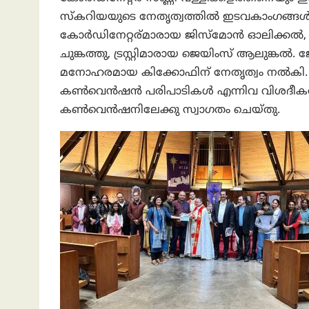
സ്കറിയയുടെ നേതൃത്വത്തിൽ ഇടവകാംഗങ്ങൾ
കോർഡിനേറ്റര്മാരായ ജിസ്മോൻ ഓലിക്കൽ, ടോ
ചുങ്കത്തു, ട്രസ്റ്റിമാരായ ജെയിംസ് ആലു
മനോഹരമായ കിക്കോഫിന് നേതൃത്വം നൽകി. 
കൺവെൻഷൻ പരിപാടികൾ എന്നിവ വിശദീകരിച്
കൺവെൻഷനിലേക്കു സ്വാഗതം ചെയ്തു.