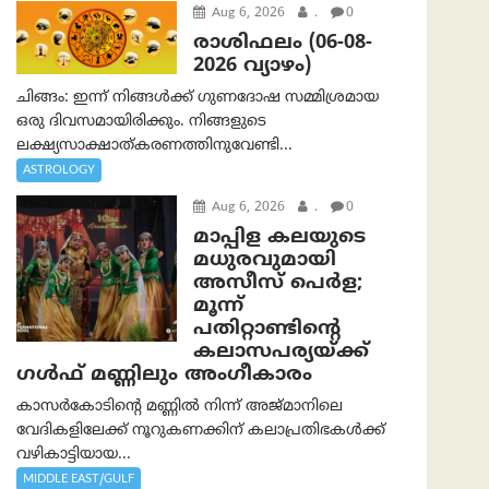
Aug 6, 2026
.
0
രാശിഫലം (06-08-
2026 വ്യാഴം)
ചിങ്ങം: ഇന്ന് നിങ്ങൾക്ക് ഗുണദോഷ സമ്മിശ്രമായ
ഒരു ദിവസമായിരിക്കും. നിങ്ങളുടെ
ലക്ഷ്യസാക്ഷാത്കരണത്തിനുവേണ്ടി...
ASTROLOGY
Aug 6, 2026
.
0
മാപ്പിള കലയുടെ
മധുരവുമായി
അസീസ് പെർള;
മൂന്ന്
പതിറ്റാണ്ടിന്റെ
കലാസപര്യയ്ക്ക്
ഗൾഫ് മണ്ണിലും അംഗീകാരം
കാസർകോടിന്റെ മണ്ണിൽ നിന്ന് അജ്മാനിലെ
വേദികളിലേക്ക് നൂറുകണക്കിന് കലാപ്രതിഭകൾക്ക്
വഴികാട്ടിയായ...
MIDDLE EAST/GULF