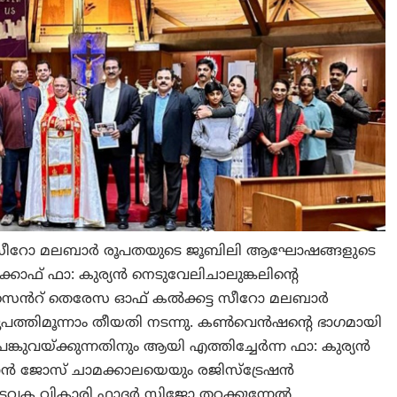
 സീറോ മലബാർ രൂപതയുടെ ജൂബിലി ആഘോഷങ്ങളുടെ
കോഫ് ഫാ: കുര്യൻ നെടുവേലിചാലുങ്കലിന്റെ
െൻറ് തെരേസ ഓഫ് കൽക്കട്ട സീറോ മലബാർ
ത്തിമൂന്നാം തീയതി നടന്നു. കൺവെൻഷന്റെ ഭാഗമായി
കുവയ്ക്കുന്നതിനും ആയി എത്തിച്ചേർന്ന ഫാ: കുര്യൻ
ാൻ ജോസ് ചാമക്കാലയെയും രജിസ്ട്രേഷൻ
 ഇടവക വികാരി ഫാദർ സിജോ തറക്കുന്നേൽ