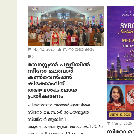
Mar 12, 2026
ബീനാ വള്ളിക്കളം
0
ബോസ്റ്റൺ പള്ളിയിൽ
സീറോ മലബാർ
കൺവെൻഷൻ
കിക്കോഫിന്
ആവേശകരമായ
പ്രതികരണം
ചിക്കാഗോ: അമേരിക്കയിലെ
സീറോ മലബാർ രൂപതയുടെ
സിൽവർ ജൂബിലി
Mar 5, 2026
ആഘോഷങ്ങളുടെ ഭാഗമായി 2026
സിറോ 