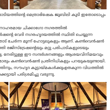
ടിയത്തിന്റെ മെത്രാഭിഷേക ജൂബിലി കൂടി ഇതോടൊപ്പം
നോഹരമായ ചിക്കാഗോ നഗരത്തിൽ
റെ വേദി നഗരഹൃദയത്തിൽ സ്ഥിതി ചെയ്യുന്ന
ോട് ചേർന്ന മൂന്ന് ഹോട്ടലുകളും ആണ്. കൺവെൻഷൻ
രജിസ്ട്രേഷന്റെയും മറ്റു പരിപാടികളുടെയും
നു. നേരിട്ടുള്ള ഈ സന്ദർശനങ്ങളും ആശയവിനിമയവും
മാരും കൺവെൻഷൻ പ്രതിനിധികളും പറയുകയുണ്ടായി.
നും, സൗഹൃദ കൂട്ടായ്മകൾക്കുംഉതകുന്ന വിധത്തിൽ
ടായി പരിശ്രമിച്ചു വരുന്നു.