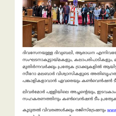
ദിവസേനയുള്ള ദിവ്യബലി, ആരാധന എന്നിവയ
സംഘടനാകൂട്ടായ്മകളും, കലാപരിപാടികളും, മത
മുതിർന്നവർക്കും പ്രത്യേക ട്രാക്കുകളിൽ ആയ
സീറോ മലബാർ വിശ്വാസികളുടെ അതിബൃഹ
പങ്കാളികളാവാൻ ഏവരെയും കൺവെൻഷൻ ടീം ക
ലിവർമോർ പള്ളിയിലെ അച്ചന്റെയും, ഇടവകാം
സഹകരണത്തിനും കൺവെൻഷൻ ടീം പ്രത്യേകം ന
കൂടുതൽ വിവരങ്ങൾക്കും രജിസ്ട്രേഷനും
www.