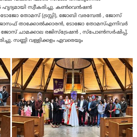
 ഹൃദ്യമായി സ്വീകരിച്ചു. കൺവെൻഷൻ
ജോ തോമസ് (ട്രസ്റ്റി), ജോബി വരമ്പേൽ , ജോസ്
ങ്കൽ. ജോസഫ് താക്കോൽക്കാരൻ, ടോജോ തോമസ്എന്നിവർ
ജോസ് ചാമക്കാല രജിസ്ട്രേഷൻ , സ്പോൺസർഷിപ്പ്,
ചു. സണ്ണി വള്ളിക്കളം ഏവരെയും