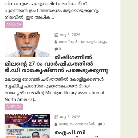
വിസകളുടെ പുതുക്കലിന് അധിക ഫീസ്
ചുമത്താൻ ട്രംപ് ഭരണകൂടം തയ്യാറെടുക്കുന്നു.
നിലവിൽ, ഈ അധിക...
AMERICA
Aug 5, 2026
അബ്ദുൾ പുന്നയൂർക്കുളം
0
മിഷിഗണിൽ
മിലന്റെ 27-ാം വാർഷികത്തിൽ
ടി.ഡി രാമകൃഷ്ണൻ പങ്കെടുക്കുന്നു
മലയാള നോവൽ ചരിത്രത്തിൽ കോളിളക്കങ്ങൾ
സൃഷ്ടിച്ച പ്രശസ്‌ത എഴുത്തുകാരൻ ടി.ഡി
രാമകൃഷ്ണൻ മില( Michigan literary association of
North America)...
AMERICA
Aug 5, 2026
രാജു പൊന്നോലിൽ
0
ഐ.പി.സി