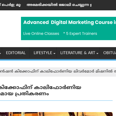
െ കലാസപര്യയ്ക്ക് ഗൾഫ് മണ്ണിലും അംഗീകാരം
ജോലി ചെയ്യുന്ന ഇന്ത്യക്കാർക്ക് എച്ച്-1ബി വിസ നിയമങ്ങളിലെ
ആരോഗ്യ, പൈതൃക സംരക്
EDITORIAL
LIFESTYLE
LITERATURE & ART
OBITU
ഷൻ കിക്കോഫിന് കാലിഫോർണിയ ലിവർമോർ മിഷനിൽ 
ക്കോഫിന് കാലിഫോർണിയ
ായ പ്രതികരണം