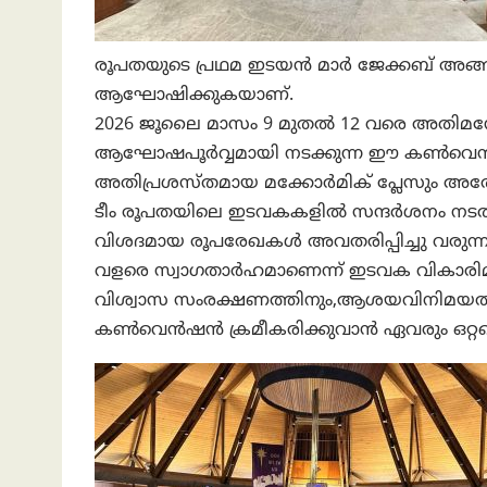
രൂപതയുടെ പ്രഥമ ഇടയൻ മാർ ജേക്കബ് അങ്ങാ
ആഘോഷിക്കുകയാണ്.
2026 ജൂലൈ മാസം 9 മുതൽ 12 വരെ അതിമ
ആഘോഷപൂർവ്വമായി നടക്കുന്ന ഈ കൺവെൻഷന്
അതിപ്രശസ്തമായ മക്കോർമിക് പ്ലേസും അത
ടീം രൂപതയിലെ ഇടവകകളിൽ സന്ദർശനം നടത്തി 
വിശദമായ രൂപരേഖകൾ അവതരിപ്പിച്ചു വരുന്
വളരെ സ്വാഗതാർഹമാണെന്ന് ഇടവക വികാരി
വിശ്വാസ സംരക്ഷണത്തിനും,ആശയവിനിമയത്തി
കൺവെൻഷൻ ക്രമീകരിക്കുവാൻ ഏവരും ഒറ്റക്കെട്