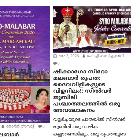
Mar 2, 2026
ഷോളി കുമ്പിളുവേലി
0
ഷിക്കാഗോ സിറോ
മലബാർ രൂപത:
ദൈവവിളികളുടെ
വിളനിലം!; സിൽവർ
ജൂബിലി
പശ്ചാത്തലത്തിൽ ഒരു
അവലോകനം
വളർച്ചയുടെ പാതയിൽ സിൽവർ
ജൂബിലി ഒരു നാഴിക
ജോർജ് അമ്പാട്ട്
0
കല്ലാണെങ്കിലും, ഒരു രൂപതയുടെ
മലബാർ