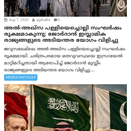
Aug 7, 2026
മുര്‍ഷിദ
0
അൽ-അഖ്‌സ പള്ളിയെച്ചൊല്ലി സംഘർഷം
രൂക്ഷമാകുന്നു; ജോർദാൻ ഇസ്ലാമിക
രാജ്യങ്ങളുടെ അടിയന്തര യോഗം വിളിച്ചു
ജറുസലേമിലെ അൽ-അഖ്‌സ പള്ളിയെച്ചൊല്ലി സംഘർഷം
രൂക്ഷമായി. ചരിത്രപരമായ മതവ്യവസ്ഥയെ ഇസ്രായേൽ
മാറ്റിമറിച്ചതായി ആരോപിച്ച് ജോർദാൻ മുസ്ലീം
രാജ്യങ്ങളുടെ അടിയന്തര യോഗം വിളിച്ചു....
MIDDLE EAST/GULF