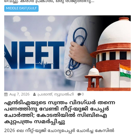
വെച്ചു. കരാർ പ്രകാരം, ഒരു രാജ്യത്തിനു...
MIDDLE EAST/GULF
Aug 7, 2026
പ്രശാന്ത്, ന്യൂഡല്‍ഹി
0
എൻ‌ടി‌എയുടെ സ്വന്തം വിദഗ്ധർ തന്നെ
പണത്തിനു വേണ്ടി നീറ്റ്-യു‌ജി പേപ്പർ
ചോർത്തി; കോടതിയില്‍ സിബിഐ
കുറ്റപത്രം സമര്‍പ്പിച്ചു
2026 ലെ നീറ്റ്-യുജി ചോദ്യപേപ്പർ ചോർച്ച കേസിൽ