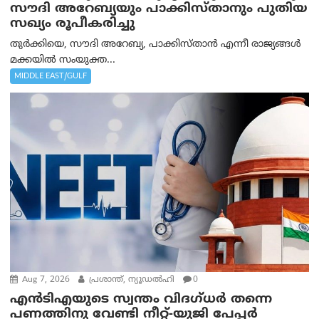
സൗദി അറേബ്യയും പാക്കിസ്താനും പുതിയ
സഖ്യം രൂപീകരിച്ചു
തുർക്കിയെ, സൗദി അറേബ്യ, പാക്കിസ്താന്‍ എന്നീ രാജ്യങ്ങൾ
മക്കയിൽ സംയുക്ത...
MIDDLE EAST/GULF
Aug 7, 2026
പ്രശാന്ത്, ന്യൂഡല്‍ഹി
0
എൻ‌ടി‌എയുടെ സ്വന്തം വിദഗ്ധർ തന്നെ
പണത്തിനു വേണ്ടി നീറ്റ്-യു‌ജി പേപ്പർ