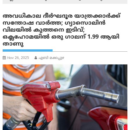
അവധികാല ദീർഘദൂര യാത്രക്കാർക്ക്
സന്തോഷ വാർത്ത; ഗ്യാസൊലിൻ
വിലയിൽ കുത്തനെ ഇടിവ്;
ഒക്ലഹോമയിൽ ഒരു ഗാലന് 1.99 ആയി
താണു
Nov 26, 2025
എബി മക്കപ്പുഴ