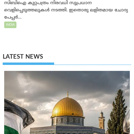
സിബിഐ കുറ്റപത്രം നിരവധി സുപ്രധാന
വെളിപ്പെടുത്തലുകൾ നടത്തി. ഇതൊരു ലളിതമായ ചോദ്യ
പേപ്പർ...
INDIA
LATEST NEWS