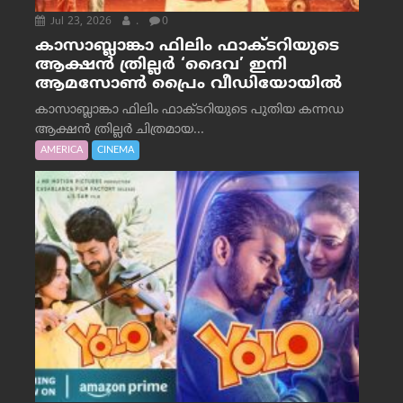
Jul 23, 2026
.
0
കാസാബ്ലാങ്കാ ഫിലിം ഫാക്ടറിയുടെ
ആക്ഷൻ ത്രില്ലർ ‘ദൈവ’ ഇനി
ആമസോൺ പ്രൈം വീഡിയോയിൽ
കാസാബ്ലാങ്കാ ഫിലിം ഫാക്ടറിയുടെ പുതിയ കന്നഡ
ആക്ഷൻ ത്രില്ലർ ചിത്രമായ...
AMERICA
CINEMA