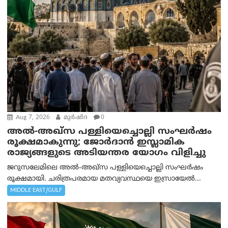
Aug 7, 2026
മുര്‍ഷിദ
0
അൽ-അഖ്‌സ പള്ളിയെച്ചൊല്ലി സംഘർഷം
രൂക്ഷമാകുന്നു; ജോർദാൻ ഇസ്ലാമിക
രാജ്യങ്ങളുടെ അടിയന്തര യോഗം വിളിച്ചു
ജറുസലേമിലെ അൽ-അഖ്‌സ പള്ളിയെച്ചൊല്ലി സംഘർഷം
രൂക്ഷമായി. ചരിത്രപരമായ മതവ്യവസ്ഥയെ ഇസ്രായേൽ...
MIDDLE EAST/GULF