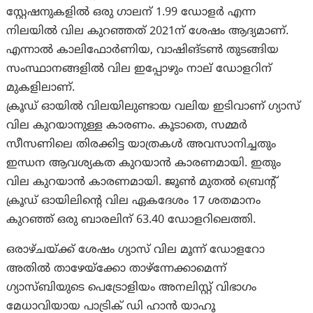
സ്റ്റേഷനുകളിൽ ഒരു ഗാലന് 1.99 ഡോളർ എന്ന
നിലയിൽ വില കുറഞ്ഞത് 2021ന് ശേഷം ആദ്യമാണ്.
എന്നാൽ കാലിഫോർണിയ, വാഷിങ്ടൺ തുടങ്ങിയ
സംസ്ഥാനങ്ങളിൽ വില ഇപ്പോഴും നാല് ഡോളറിന്
മുകളിലാണ്.​
ക്രൂഡ് ഓയിൽ വിലയിലുണ്ടായ വലിയ ഇടിവാണ് ഗ്യാസ്
വില കുറയാനുള്ള കാരണം. കൂടാതെ, സമ്മർ
സീസണിലെ തിരക്കിട്ട യാത്രകൾ അവസാനിച്ചതും
ഇന്ധന ആവശ്യകത കുറയാൻ കാരണമായി. ഇതും
വില കുറയാൻ കാരണമായി. ജൂൺ മുതൽ ബ്രെന്റ്
ക്രൂഡ് ഓയിലിന്റെ വില ഏകദേശം 17 ശതമാനം
കുറഞ്ഞ് ഒരു ബാരലിന് 63.40 ഡോളറിലെത്തി.
ഒരാഴ്ചയ്ക്ക് ശേഷം ഗ്യാസ് വില മൂന്ന് ഡോളറോ
അതിൽ താഴേയ്ക്കോ താഴ്ന്നേക്കാമെന്ന്
ഗ്യാസ്ബിയുടെ പെട്രോളിയം അനലിസ്റ്റ് വിഭാഗം
മേധാവിയായ പാട്രിക് ഡി ഹാൻ യാഹൂ