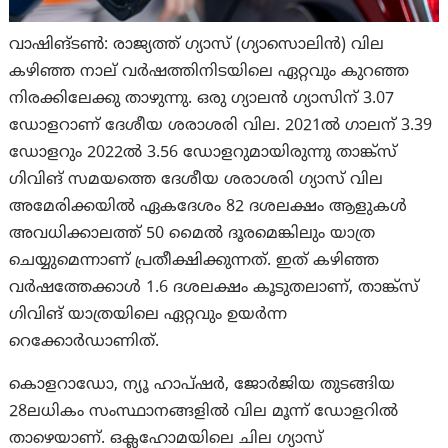
വാഷിങ്ടൺ: രാജ്യത്ത് ഗ്യാസ് (ഗ്യാസൊലിൻ) വില
കഴിഞ്ഞ നാല് വർഷത്തിനിടയിലെ ഏറ്റവും കുറഞ്ഞ
നിരക്കിലേക്കു താഴുന്നു. ഒരു ഗ്യാലൻ ഗ്യാസിന് 3.07
ഡോളറാണ് ദേശീയ ശരാശരി വില. 2021ൽ ഗാലന് 3.39
ഡോളറും 2022ൽ 3.56 ഡോളറുമായിരുന്നു താങ്ക്സ്
ഗിവിങ് സമയത്തെ ദേശീയ ശരാശരി ഗ്യാസ് വില
അമേരിക്കയിൽ ഏകദേശം 82 ദശലക്ഷം ആളുകൾ
അവധിക്കാലത്ത് 50 മൈൽ ദൂരമെങ്കിലും യാത്ര
ചെയ്യുമെന്നാണ് പ്രതീക്ഷിക്കുന്നത്. ഇത് കഴിഞ്ഞ
വർഷത്തേക്കാൾ 1.6 ദശലക്ഷം കൂടുതലാണ്, താങ്ക്സ്
ഗിവിങ് യാത്രയിലെ ഏറ്റവും ഉയർന്ന
റെക്കോർഡാണിത്.
കൊളറാഡോ, ന്യൂ ഹാപ്ഷർ, ജോർജിയ തുടങ്ങിയ
28ലധികം സംസ്ഥാനങ്ങളിൽ വില മൂന്ന് ഡോളറിൽ
താഴെയാണ്. ഒക്ലഹോമയിലെ ചില ഗ്യാസ്