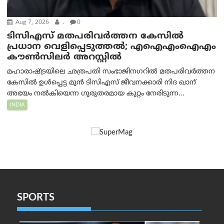
Aug 7, 2026
.
0
ടിസിഎസ് മതപരിവർത്തന കേസിൽ
പ്രധാന വെളിപ്പെടുത്തൽ; എഐഎംഐഎം
കൗൺസിലർ അറസ്റ്റിൽ
മഹാരാഷ്ട്രയിലെ ഛത്രപതി സംഭാജിനഗറിൽ മതപരിവർത്തന
കേസിൽ ഉൾപ്പെട്ട മുൻ ടിസിഎസ് ജീവനക്കാരി നിദ ഖാന്
അഭയം നൽകിയെന്ന ഗുരുതരമായ കുറ്റം നേരിടുന്ന...
INDIA
SPORTS