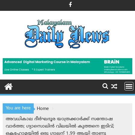
Skip
to
content
You are here
Home
അവധികാല ദീർഘദൂര യാത്രക്കാർക്ക് സന്തോഷ
വാർത്ത; ഗ്യാസൊലിൻ വിലയിൽ കുത്തനെ ഇടിവ്;
ഒക്ലഹോമയിൽ ഒരു ഗാലന് 1.99 ആയി താണു