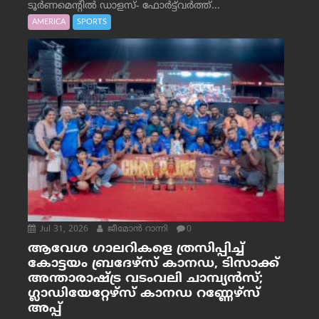
ടൂർണമെന്റിൽ ഡാളസ്- ഫോർട്ട്‌വര്‍ത്ത്...
AMERICA
SPORTS
Jul 31, 2026
ജീമോന്‍ റാന്നി
0
ആവേശ ഗാലറികളെ ത്രസിപ്പിച്ച്
കോട്ടയം ബ്രദേഴ്‌സ് കാനഡ, ടിസാക്ക്
അന്താരാഷ്ട്ര വടംവലി ചാമ്പ്യന്‍സ്;
ഗ്ലാഡിയേറ്റേഴ്‌സ് കാനഡ റണ്ണേഴ്‌സ്
അപ്പ്