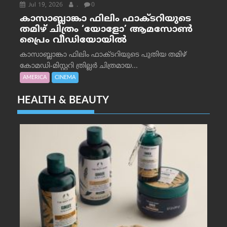
Jul 19, 2026
.
0
കാസാബ്ലാങ്കാ ഫിലിം ഫാക്ടറിയുടെ
തമിഴ് ചിത്രം ‘യോളോ’ ആമസോൺ
പ്രൈം വീഡിയോയിൽ
കാസാബ്ലാങ്കാ ഫിലിം ഫാക്ടറിയുടെ പുതിയ തമിഴ്
കോമഡി-മിസ്റ്ററി ത്രില്ലർ ചിത്രമായ...
AMERICA
CINEMA
HEALTH & BEAUTY