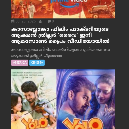
Jul 23, 2026
.
0
കാസാബ്ലാങ്കാ ഫിലിം ഫാക്ടറിയുടെ
ആക്ഷൻ ത്രില്ലർ ‘ദൈവ’ ഇനി
ആമസോൺ പ്രൈം വീഡിയോയിൽ
കാസാബ്ലാങ്കാ ഫിലിം ഫാക്ടറിയുടെ പുതിയ കന്നഡ
ആക്ഷൻ ത്രില്ലർ ചിത്രമായ...
AMERICA
CINEMA