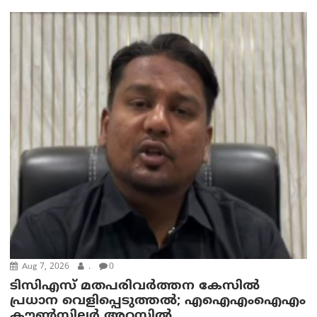
Aug 7, 2026
.
0
ടിസിഎസ് മതപരിവർത്തന കേസിൽ
പ്രധാന വെളിപ്പെടുത്തൽ; എഐഎംഐഎം
കൗൺസിലർ അറസ്റ്റിൽ