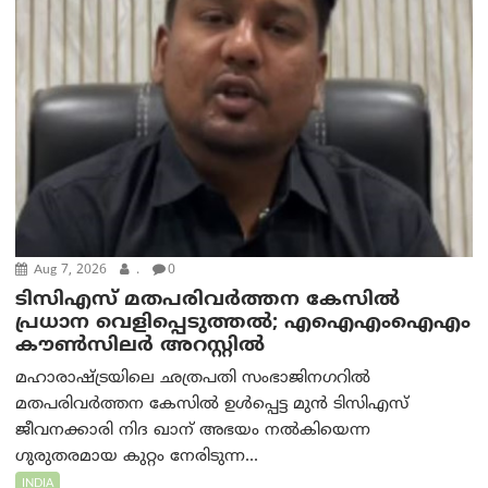
Aug 7, 2026
.
0
ടിസിഎസ് മതപരിവർത്തന കേസിൽ
പ്രധാന വെളിപ്പെടുത്തൽ; എഐഎംഐഎം
കൗൺസിലർ അറസ്റ്റിൽ
മഹാരാഷ്ട്രയിലെ ഛത്രപതി സംഭാജിനഗറിൽ
മതപരിവർത്തന കേസിൽ ഉൾപ്പെട്ട മുൻ ടിസിഎസ്
ജീവനക്കാരി നിദ ഖാന് അഭയം നൽകിയെന്ന
ഗുരുതരമായ കുറ്റം നേരിടുന്ന...
INDIA