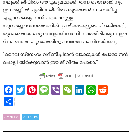
നമുക്ക് ജീവിതം അനുകൂലമാക്കി തന്ന ദൈവത്തിനും,
ഈ മണ്ണിൽ പുതിയ ജീവിതം തുടങ്ങാൻ സഹായിച്ച
എല്ലാവർക്കും നന്ദി പറയാനുള്ള
സുവർണ്ണാവസരമാണിത്. പ്രതീക്ഷകളുടെ ചിറകിലേറി,
ശുഭകരമായ ഒരു നാളേക്ക് വേണ്ടി കാത്തിരിക്കുന്ന ഈ
ദിനം ഓരോ ഹൃദയത്തിലും സന്തോഷം നിറയ്ക്കട്ടെ.
“ദൈവ സ്നേഹം വര്ണിച്ചിടാൻ വാക്കുകൾ പോരാ നന്ദി
ചൊല്ലി തീർക്കുവാൻ ഈ ജീവിതം പോരാ.”
Fa
T
Pi
M
Vi
W
Li
W
R
ce
w
nt
es
b
e
n
h
e
S
b
itt
er
sa
er
C
ke
at
d
h
o
er
es
g
h
dI
s
di
ar
AMERICA
ARTICLES
o
t
e
at
n
A
t
e