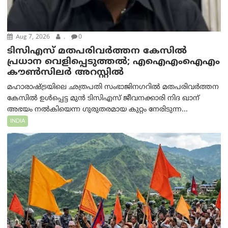
Aug 7, 2026
.
0
ടിസിഎസ് മതപരിവർത്തന കേസിൽ
പ്രധാന വെളിപ്പെടുത്തൽ; എഐഎംഐഎം
കൗൺസിലർ അറസ്റ്റിൽ
മഹാരാഷ്ട്രയിലെ ഛത്രപതി സംഭാജിനഗറിൽ മതപരിവർത്തന
കേസിൽ ഉൾപ്പെട്ട മുൻ ടിസിഎസ് ജീവനക്കാരി നിദ ഖാന്
അഭയം നൽകിയെന്ന ഗുരുതരമായ കുറ്റം നേരിടുന്ന...
INDIA