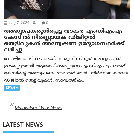
Aug 7, 2026
.
0
അദ്ധ്യാപകരുള്‍പ്പെട്ട വടകര എംഡി‌എം‌എ
കേസില്‍ നിര്‍ണ്ണായക ഡിജിറ്റല്‍
തെളിവുകള്‍ അന്വേഷണ ഉദ്യോഗസ്ഥര്‍ക്ക്
ലഭിച്ചു
കോഴിക്കോട്: വടകരയിലെ മൂന്ന് സ്കൂൾ അദ്ധ്യാപകർ
ഉൾപ്പെട്ടതായി ആരോപിക്കപ്പെടുന്ന എംഡിഎംഎ കടത്ത്
കേസിന്റെ അന്വേഷണം വേഗത്തിലായി. നിർണായകമായ
ഡിജിറ്റൽ തെളിവുകൾ, സാമ്പത്തിക...
KERALA
Malayalam Daily News
LATEST NEWS