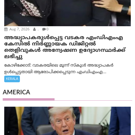
Aug 7, 2026
.
0
അദ്ധ്യാപകരുള്‍പ്പെട്ട വടകര എംഡി‌എം‌എ
കേസില്‍ നിര്‍ണ്ണായക ഡിജിറ്റല്‍
തെളിവുകള്‍ അന്വേഷണ ഉദ്യോഗസ്ഥര്‍ക്ക്
ലഭിച്ചു
കോഴിക്കോട്: വടകരയിലെ മൂന്ന് സ്കൂൾ അദ്ധ്യാപകർ
ഉൾപ്പെട്ടതായി ആരോപിക്കപ്പെടുന്ന എംഡിഎംഎ...
KERALA
AMERICA