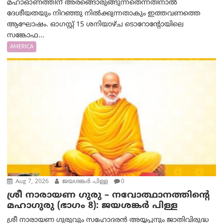
മഹാഓണത്തിന് അരങ്ങൊരുങ്ങുന്നതെന്നതിനാൽ
ദേശീയതയും നിറഞ്ഞു നിൽക്കുന്നതാകും ഇത്തവണത്തെ
ആഘോഷം. ഓഗസ്റ്റ് 15 ശനിയാഴ്ച ടൊറോന്റോയിലെ
സങ്കോഫ...
AMERICA
Aug 7, 2026
ജയശങ്കര്‍ പിള്ള
0
ശ്രീ നാരായണ ഗുരു – നവോത്ഥാനത്തിന്റെ
മഹാഗുരു (ഭാഗം 8): ജയശങ്കര്‍ പിള്ള
ശ്രീ നാരായണ ഗുരുവും സഹോദരൻ അയ്യപ്പനും ജാതിവിരുദ്ധ