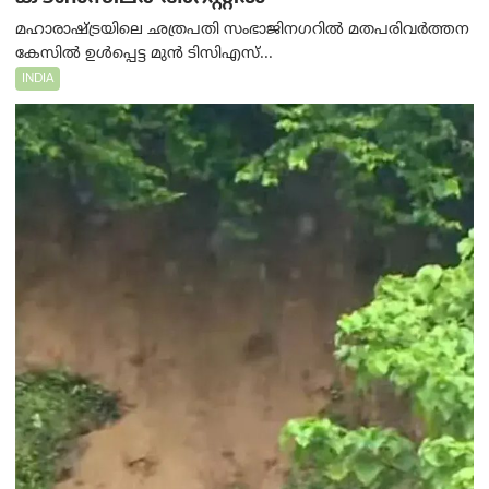
മഹാരാഷ്ട്രയിലെ ഛത്രപതി സംഭാജിനഗറിൽ മതപരിവർത്തന
കേസിൽ ഉൾപ്പെട്ട മുൻ ടിസിഎസ്...
INDIA