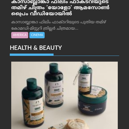
കാസാബ്ലാങ്കാ ഫിലിം ഫാക്ടറിയുടെ
തമിഴ് ചിത്രം ‘യോളോ’ ആമസോൺ
പ്രൈം വീഡിയോയിൽ
കാസാബ്ലാങ്കാ ഫിലിം ഫാക്ടറിയുടെ പുതിയ തമിഴ്
കോമഡി-മിസ്റ്ററി ത്രില്ലർ ചിത്രമായ...
AMERICA
CINEMA
HEALTH & BEAUTY