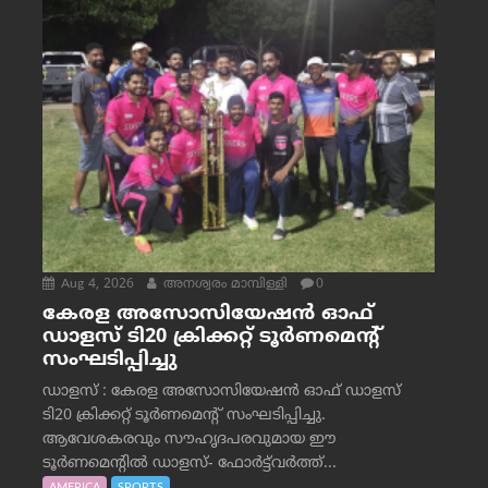
Aug 4, 2026
അനശ്വരം മാമ്പിള്ളി
0
കേരള അസോസിയേഷൻ ഓഫ്
ഡാളസ് ടി20 ക്രിക്കറ്റ് ടൂർണമെന്റ്
സംഘടിപ്പിച്ചു
ഡാളസ് : കേരള അസോസിയേഷൻ ഓഫ് ഡാളസ്
ടി20 ക്രിക്കറ്റ് ടൂർണമെന്റ് സംഘടിപ്പിച്ചു.
ആവേശകരവും സൗഹൃദപരവുമായ ഈ
ടൂർണമെന്റിൽ ഡാളസ്- ഫോർട്ട്‌വര്‍ത്ത്...
AMERICA
SPORTS