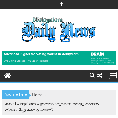
Skip
to
content
You are here
Home
കാഷ് പട്ടേലിനെ പുറത്താക്കുമെന്ന അഭ്യുഹങ്ങൾ
നിഷേധിച്ചു വൈറ്റ് ഹൗസ്