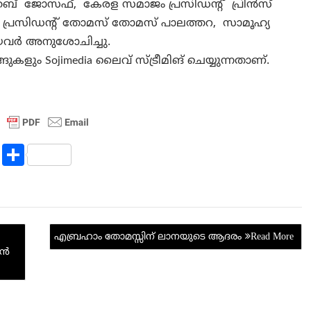
് ജോസഫ്, കേരള സമാജം പ്രസിഡന്റ്‌ പ്രിൻസ്
പ്രസിഡന്റ്‌ തോമസ് തോമസ് പാലത്തറ, സാമൂഹ്യ
്ങിയവർ അനുശോചിച്ചു.
ം Sojimedia ലൈവ് സ്ട്രീമിങ് ചെയ്യുന്നതാണ്.
R
S
e
h
d
ar
di
e
t
എബ്രഹാം തോമസ്സിന് ലാനയുടെ ആദരം
ാൻ