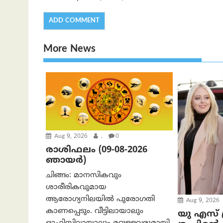
More News
Aug 9, 2026
.
0
രാശിഫലം (09-08-2026
ഞായര്‍)
ചിങ്ങം: മാനസികവും
ശാരീരികവുമായ
ആരോഗ്യനിലയിൽ പുരോഗതി
Aug 9, 2026
കാണപ്പെടും. വീട്ടിലായാലും
യു എസ് പ