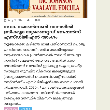
Aug 9, 2026
.
0
ഡോ. ജോൺസൺ വാലയിൽ
ഇടിക്കുള യുണൈറ്റഡ് നേഷൻസ്
എസ്ഡിജിഎൻ അംഗം
ന്യൂയോര്‍ക്ക്: കഴിഞ്ഞ നാല് പതിറ്റാണ്ടായി പൊതു
പ്രവർത്തന രംഗത്ത് സജീവ സാന്നിദ്ധ്യമായ
മനുഷ്യാവകാശ പ്രവർത്തകൻ തലവടി സൗഹൃദ
നഗറിൽ വാലയിൽ ബെറാഖാ ഭവനിൽ ഡോ
ജോൺസൺ വാലയിൽ ഇടിക്കുള ഐക്യ രാഷ്ട്ര
സഭയുടെ സുസ്ഥിര വികസന ലക്ഷ്യങ്ങളുടെ
(സസ്റ്റെനെയിബിൾ ഡെവലപ്‌മെന്റ് ഗോൾസ്
നെറ്റ്‌വർക്ക് – എസ്ഡിജിഎൻ) അംബാസഡറായി
നിയമിതനായി. 2030 ന് മുമ്പായി ലോകരാജ്യങ്ങൾ
പരിഹാരം കാണേണ്ട പതിനേഴ് വിഷയങ്ങൾ
ഉൾപ്പെടെ സുസ്ഥിര വികസന ലക്ഷ്യങ്ങളെ
രാജ്യത്ത്...
AMERICA
KERALA