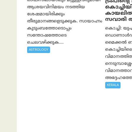
ഓഫിസിലായാലും മറ്റുള്ളവരുമായി
ട്രംപിന്
കൊച്ചിയ
ആശയവിനിമയം നടത്തിയ
കായലിൽ
ശേഷമായിരിക്കും
സവാരി ആ
തീരുമാനങ്ങളെടുക്കുക. സായാഹ്നം
കുടുംബത്തോടൊപ്പം
കൊച്ചി: യുഎ
സന്തോഷത്തോടെ
ഡൊണാൾഡ് ട
ചെലവഴിക്കുക....
മൈക്കൽ 
കൊച്ചിയിലെത
ASTROLOGY
വിമാനത്തി
നെടുമ്പാശ്ശേ
വിമാനത്താ
അദ്ദേഹത്തോ
KERALA