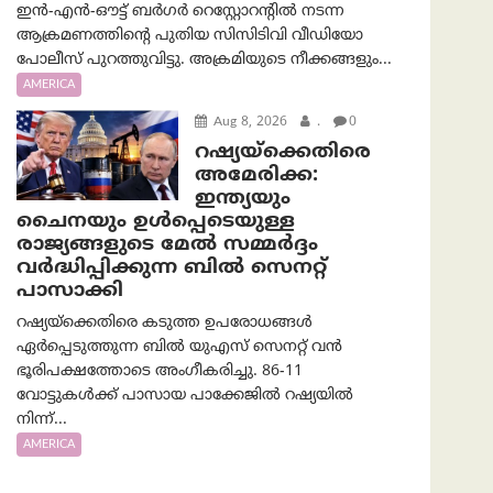
ഇൻ-എൻ-ഔട്ട് ബർഗർ റെസ്റ്റോറന്റിൽ നടന്ന
ആക്രമണത്തിന്റെ പുതിയ സിസിടിവി വീഡിയോ
പോലീസ് പുറത്തുവിട്ടു. അക്രമിയുടെ നീക്കങ്ങളും...
AMERICA
Aug 8, 2026
.
0
റഷ്യയ്‌ക്കെതിരെ
അമേരിക്ക:
ഇന്ത്യയും
ചൈനയും ഉൾപ്പെടെയുള്ള
രാജ്യങ്ങളുടെ മേൽ സമ്മർദ്ദം
വർദ്ധിപ്പിക്കുന്ന ബിൽ സെനറ്റ്
പാസാക്കി
റഷ്യയ്‌ക്കെതിരെ കടുത്ത ഉപരോധങ്ങൾ
ഏർപ്പെടുത്തുന്ന ബിൽ യുഎസ് സെനറ്റ് വൻ
ഭൂരിപക്ഷത്തോടെ അംഗീകരിച്ചു. 86-11
വോട്ടുകൾക്ക് പാസായ പാക്കേജിൽ റഷ്യയിൽ
നിന്ന്...
AMERICA