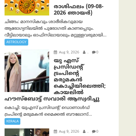
രാശിഫലം (09-08-
2026 ഞായര്‍)
ചിങ്ങം: മാനസികവും ശാരീരികവുമായ
ആരോഗ്യനിലയിൽ പുരോഗതി കാണപ്പെടും.
വീട്ടിലായാലും ഓഫിസിലായാലും മറ്റുള്ളവരുമായി...
ASTROLOGY
Aug 9, 2026
.
0
യു എസ്
പ്രസിഡന്റ്
ട്രംപിന്റെ
മരുമകൻ
കൊച്ചിയിലെത്തി;
കായലിൽ
ഹൗസ്ബോട്ട് സവാരി ആസ്വദിച്ചു
കൊച്ചി: യുഎസ് പ്രസിഡന്റ് ഡൊണാൾഡ്
ട്രംപിന്റെ മരുമകൻ മൈക്കൽ ബൗലോസ്...
KERALA
Aug 9, 2026
.
0