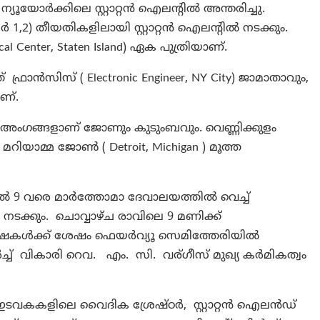
ന്യൂയോർക്കിലെ സ്റ്റാറ്റൻ ഐലന്റിൽ അന്തരിച്ചു.
1,2) തീയതികളിലായി സ്റ്റാറ്റൻ ഐലന്റിൽ നടക്കും.
al Center, Staten Island) ഏക പുത്രിയാണ്.
രാൻസിസ് ( Electronic Engineer, NY City) ജാമാതാവും,
ണ്.
 അംഗങ്ങളാണ് ജോണും കുടുംബവും. വെണ്ണിക്കുളം
റിയാമ്മ ജോൺ ( Detroit, Michigan ) മൂത്ത
ൽ 9 വരെ മാർത്തോമാ ദേവാലയത്തിൽ വെച്ച്
്കും. ചൊവ്വാഴ്ച രാവിലെ 9 മണിക്ക്
രുഷകൾക്ക് ശേഷം ഫെയർവ്യൂ സെമിത്തേരിയിൽ
ച് വികാരി റെവ. എം. സി. വര്ഗീസ് മുഖ്യ കർമികത്വം
വകകളിലെ വൈദിക ശ്രേഷ്ഠർ, സ്റ്റാറ്റൻ ഐലൻഡ്