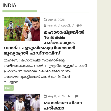
INDIA
Aug 8, 2026
ആന്‍സി വര്‍ഗീസ്
0
മഹാരാഷ്ട്രയിൽ
16 ലക്ഷം
കർഷകരുടെ
വായ്പ എഴുതിത്തള്ളിയതായി
മുഖ്യമന്ത്രി ഫഡ്‌നാവിസ്
മുംബൈ : മഹാരാഷ്ട്ര സർക്കാരിന്റെ
അഭിമാനകരമായ വായ്പ എഴുതിത്തള്ളൽ പദ്ധതി
പ്രകാരം യോഗ്യരായ കർഷകരുടെ ബാങ്ക്
അക്കൗണ്ടുകളിലേക്ക് ഫണ്ട് ട്രാൻസ്ഫർ
ചെയ്യുന്ന...
INDIA
Aug 8, 2026
.
0
ഝാര്‍ഖണ്ഡിലെ
പരീക്ഷാ