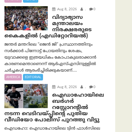
Aug 8, 2026
.
0
വിദ്യാഭ്യാസ
മന്ത്രാലയം
നിരക്ഷരരുടെ
കൈകളിൽ (എഡിറ്റോറിയല്‍)
ജന്തർ മന്തറിലെ “ജെൻ ജി” പ്രസ്ഥാനത്തിനും
സർക്കാർ പിന്നോട്ട് പോയതിനും ശേഷം,
യുവാക്കളെ ഇത്രയധികം കോപാകുലരാക്കാൻ
കാരണമെന്താണെന്ന് ആർ‌എസ്‌എസിനുള്ളിൽ
ചർച്ചകൾ ആരംഭിച്ചിരിക്കുകയാണ്....
AMERICA
EDITORIAL
Aug 8, 2026
.
0
ഐഡാഹോയിലെ
ബർഗർ
റസ്റ്റോറന്റിൽ
നടന്ന വെടിവയ്പ്പിന്റെ പുതിയ
വീഡിയോ പോലീസ് പുറത്തു വിട്ടു
ഐഡഹോ: ഐഡാഹോയിലെ ട്വിൻ ഫാൾസിലെ