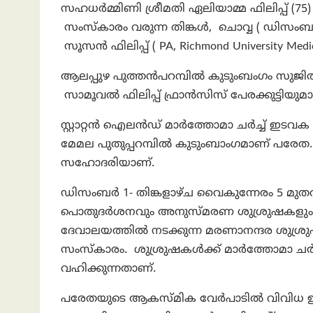
സഹധർമ്മിണി ശ്രീമതി ഏലിയാമ്മ ഫിലിപ്പ് (75) 
സംസ്കാരം വരുന്ന തിങ്കൾ, ചൊവ്വ ( ഡിസംബർ 
സൂസൻ ഫിലിപ്പ് ( PA, Richmond University Medic
ആലപ്പുഴ പുത്തൻപറമ്പിൽ കുടുംബംഗം സുജിത് ഫ്
സാമൂവൽ ഫിലിപ്പ് ഫ്രാൻസിസ് പേരക്കുട്ടിയുമാ
സ്റ്റാറ്റൻ ഐലൻഡ് മാർത്തോമാ ചർച്ച് ഇടവക
മേമല പുതുപ്പറമ്പിൽ കുടുംബാംഗമാണ് പരേത. മ
സഹോദരിയാണ്.
ഡിസംബർ 1- തിങ്കളാഴ്ച വൈകുന്നേരം 5 മുത
പൊതുദർശനവും അനുസ്മരണ ശുശ്രുഷകളും നടക
ദേവാലയത്തിൽ നടക്കുന്ന മരണാനന്ദര ശുശ്
സംസ്കാരം. ശുശ്രുഷകൾക്ക് മാർത്തോമാ ചർച്
വഹിക്കുന്നതാണ്.
പരേതയുടെ ആകസ്മിക വേർപാടിൽ വിവിധ ഇട