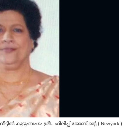
വീട്ടിൽ കുടുംബംഗം ശ്രീ. ഫിലിപ്പ് ജോണിന്റെ ( Newyork )