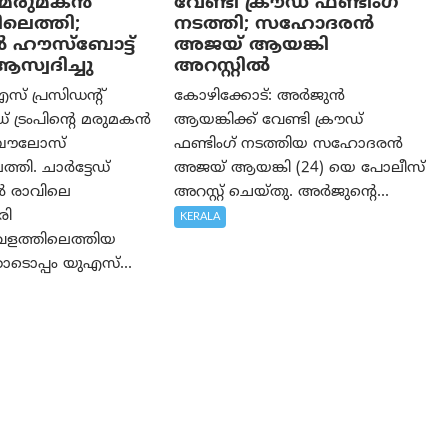
റെ മരുമകൻ
വേണ്ടി ക്രൗഡ് ഫണ്ടിംഗ്
ിലെത്തി;
നടത്തി; സഹോദരന്‍
 ഹൗസ്ബോട്ട്
അജയ് ആയങ്കി
സ്വദിച്ചു
അറസ്റ്റിൽ
സ് പ്രസിഡന്റ്
കോഴിക്കോട്: അർജുൻ
്രംപിന്റെ മരുമകൻ
ആയങ്കിക്ക് വേണ്ടി ക്രൗഡ്
ബൗലോസ്
ഫണ്ടിംഗ് നടത്തിയ സഹോദരന്‍
്തി. ചാർട്ടേഡ്
അജയ് ആയങ്കി (24) യെ പോലീസ്
ൽ രാവിലെ
അറസ്റ്റ് ചെയ്തു. അർജുന്റെ...
രി
KERALA
വളത്തിലെത്തിയ
ടൊപ്പം യുഎസ്...