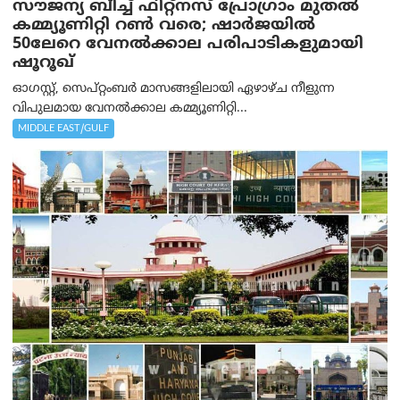
സൗജന്യ ബീച്ച് ഫിറ്റ്നസ് പ്രോ​ഗ്രാം മുതൽ
കമ്മ്യൂണിറ്റി റൺ വരെ; ഷാർജയിൽ
50ലേറെ വേനൽക്കാല പരിപാടികളുമായി
ഷൂറൂഖ്
ഓഗസ്റ്റ്, സെപ്റ്റംബർ മാസങ്ങളിലായി ഏഴാഴ്ച നീളുന്ന
വിപുലമായ വേനൽക്കാല കമ്മ്യൂണിറ്റി...
MIDDLE EAST/GULF