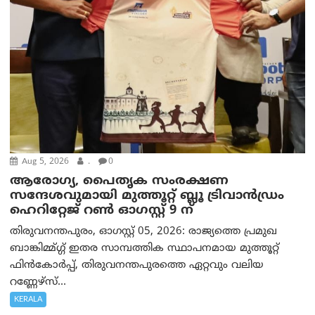
Aug 5, 2026
.
0
ആരോഗ്യ, പൈതൃക സംരക്ഷണ
സന്ദേശവുമായി മുത്തൂറ്റ് ബ്ലൂ ട്രിവാൻഡ്രം
ഹെറിറ്റേജ് റൺ ഓഗസ്റ്റ് 9 ന്
തിരുവനന്തപുരം, ഓഗസ്റ്റ് 05, 2026: രാജ്യത്തെ പ്രമുഖ
ബാങ്കിമ്മ്ഗ്ഗ് ഇതര സാമ്പത്തിക സ്ഥാപനമായ മുത്തൂറ്റ്
ഫിൻകോർപ്പ്, തിരുവനന്തപുരത്തെ ഏറ്റവും വലിയ
റണ്ണേഴ്‌സ്...
KERALA