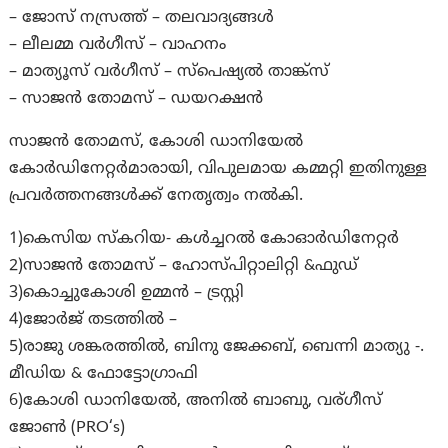
– ജോസ് നസ്രത്ത് – തലവാദ്യങ്ങൾ
– ലീലമ്മ വർഗീസ് – വാഹനം
– മാത്യൂസ് വർഗീസ് – സ്പെഷ്യൽ താങ്ക്സ്
– സാജൻ തോമസ് – ഡയറക്ഷൻ
സാജൻ തോമസ്, കോശി ഡാനിയേൽ
കോർഡിനേറ്റർമാരായി, വിപുലമായ കമ്മറ്റി ഇതിനുള്ള
പ്രവർത്തനങ്ങൾക്ക് നേതൃത്വം നല്‍കി.
1)കെസിയ സ്കറിയ- കൾച്ചറൽ കോഓർഡിനേറ്റർ
2)സാജൻ തോമസ് – ഹോസ്പിറ്റാലിറ്റി &ഫുഡ്‌
3)കൊച്ചുകോശി ഉമ്മൻ – ട്രസ്റ്റി
4)ജോർജ് തടത്തിൽ –
5)രാജു ശങ്കരത്തിൽ, ബിനു ജേക്കബ്, ബെന്നി മാത്യു -.
മീഡിയ & ഫോട്ടോഗ്രാഫി
6)കോശി ഡാനിയേൽ, അനിൽ ബാബു, വര്ഗീസ്
ജോൺ (PRO‘s)