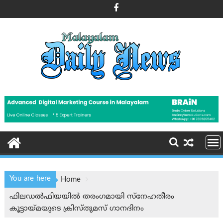
Skip
to
content
You are here
Home
ഫിലഡൽഫിയയിൽ തരംഗമായി സ്നേഹതീരം
കൂട്ടായ്മയുടെ ക്രിസ്തുമസ് ഗാനദിനം