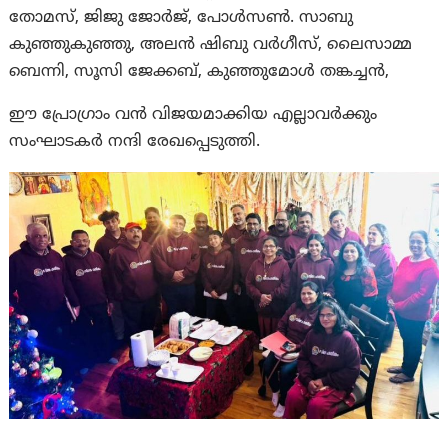
തോമസ്, ജിജു ജോർജ്, പോൾസൺ. സാബു
കുഞ്ഞുകുഞ്ഞു, അലൻ ഷിബു വർഗീസ്, ലൈസാമ്മ
ബെന്നി, സൂസി ജേക്കബ്, കുഞ്ഞുമോൾ തങ്കച്ചൻ,
ഈ പ്രോഗ്രാം വൻ വിജയമാക്കിയ എല്ലാവർക്കും
സംഘാടകർ നന്ദി രേഖപ്പെടുത്തി.