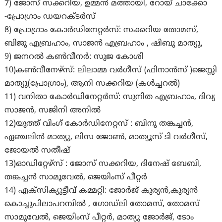
7) ജോസ് സക്കറിയ, ഉമ്മൻ മത്തായി, റോയ് ചാക്കോ
-പ്രോഗ്രാം ഡയറക്ടർസ്
8) പ്രോഗ്രാം കോർഡിനേറ്റർസ്: സക്കറിയ തോമസ്,
ബിജു എബ്രഹാം, സാജൻ എബ്രഹാം , ഷിബു മാത്യു,
9) ജനറൽ കൺവീനർ: സുജ കോശി
10)കൺവീനേഴ്സ്: ലിലാമ്മ വർഗീസ് (ഫിനാൻസ് )ജെസ്സി
മാത്യു(പ്രോഗ്രാം), ആനി സക്കറിയ (കൾച്ചറൽ)
11) വനിതാ കോർഡിനേറ്റർസ്: സുനിത എബ്രഹാം, ദിവ്യ
സാജൻ, സജിനി അനിൽ
12)യൂത്ത് വിംഗ് കോർഡിനേറ്റസ് : ബിനു തങ്കച്ചൻ,
ഏഞ്ചലിൻ മാത്യു, ലിസ ജോൺ, മാത്യൂസ് ടി വർഗീസ്,
ജോയൽ സതീഷ്
13)ഓഡിറ്റേഴ്സ് : ജോസ് സക്കറിയ, ദിനേഷ് ബേബി,
തങ്കച്ചൻ സാമൂവേൽ, ജെയിംസ് പീറ്റർ
14) എക്സിക്യൂട്ടീവ് കമ്മറ്റി: ജോർജ് കുര്യൻ,കുര്യൻ
കൊച്ചുപിലാപറമ്പിൽ , ഗോഡ്‌ലി തോമസ്, തോമസ്
സാമൂവേൽ, ജെയിംസ് പീറ്റർ, മാത്യു ജോർജ്‌, ടോം