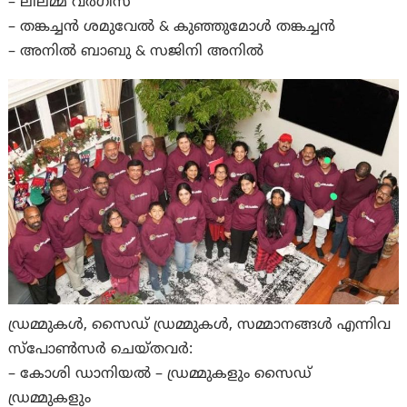
– ലീലമ്മ വർഗീസ്
– തങ്കച്ചൻ ശമുവേൽ & കുഞ്ഞുമോൾ തങ്കച്ചൻ
– അനിൽ ബാബു & സജിനി അനിൽ
ഡ്രമ്മുകൾ, സൈഡ് ഡ്രമ്മുകൾ, സമ്മാനങ്ങൾ എന്നിവ
സ്പോൺസർ ചെയ്തവർ:
– കോശി ഡാനിയൽ – ഡ്രമ്മുകളും സൈഡ്
ഡ്രമ്മുകളും