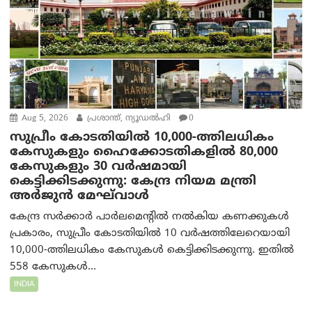
Aug 5, 2026
പ്രശാന്ത്, ന്യൂഡല്‍ഹി
0
സുപ്രീം കോടതിയിൽ 10,000-ത്തിലധികം
കേസുകളും ഹൈക്കോടതികളിൽ 80,000
കേസുകളും 30 വർഷമായി
കെട്ടിക്കിടക്കുന്നു: കേന്ദ്ര നിയമ മന്ത്രി
അര്‍ജുന്‍ മേഘ്‌വാള്‍
കേന്ദ്ര സർക്കാർ പാർലമെന്റിൽ നൽകിയ കണക്കുകൾ
പ്രകാരം, സുപ്രീം കോടതിയിൽ 10 വർഷത്തിലേറെയായി
10,000-ത്തിലധികം കേസുകൾ കെട്ടിക്കിടക്കുന്നു. ഇതിൽ
558 കേസുകൾ...
INDIA