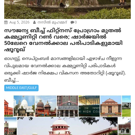
Aug 5, 2026
നസീല്‍ മുഹമ്മദ്
0
സൗജന്യ ബീച്ച് ഫിറ്റ്നസ് പ്രോ​ഗ്രാം മുതൽ
കമ്മ്യൂണിറ്റി റൺ വരെ; ഷാർജയിൽ
50ലേറെ വേനൽക്കാല പരിപാടികളുമായി
ഷൂറൂഖ്
ഓഗസ്റ്റ്, സെപ്റ്റംബർ മാസങ്ങളിലായി ഏഴാഴ്ച നീളുന്ന
വിപുലമായ വേനൽക്കാല കമ്മ്യൂണിറ്റി പരിപാടികൾ
ഒരുക്കി ഷാർജ നിക്ഷേപ വികസന അതോറിറ്റി (ഷൂറൂഖ്).
ബീച്ച്...
MIDDLE EAST/GULF