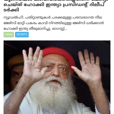
ചെയ്ത് ഹോക്കി ഇന്ത്യാ പ്രസിഡന്റ് ദിലീപ്
ടര്‍ക്കി
ന്യൂഡൽഹി: പതിറ്റാണ്ടുകൾ പഴക്കമുള്ള പരമ്പരാഗത നീല
ജേഴ്‌സി മാറ്റി പകരം കാവി നിറത്തിലുള്ള ജേഴ്‌സി ധരിക്കാൻ
ഹോക്കി ഇന്ത്യ തീരുമാനിച്ചു. ഓഗസ്റ്റ്...
INDIA
SPORTS