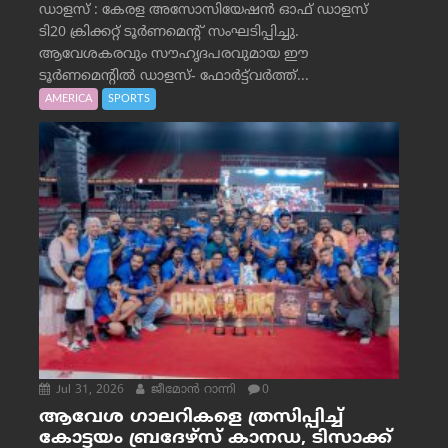
ഡാളസ് : കേരള അസോസിയേഷൻ ഓഫ് ഡാളസ്
ടി20 ക്രിക്കറ്റ് ടൂർണമെന്റ് സംഘടിപ്പിച്ചു.
ആവേശകരവും സൗഹൃദപരവുമായ ഈ
ടൂർണമെന്റിൽ ഡാളസ്- ഫോർട്ട്‌വര്‍ത്ത്...
AMERICA
SPORTS
Jul 31, 2026
ജീമോന്‍ റാന്നി
0
ആവേശ ഗാലറികളെ ത്രസിപ്പിച്ച്
കോട്ടയം ബ്രദേഴ്‌സ് കാനഡ, ടിസാക്ക്