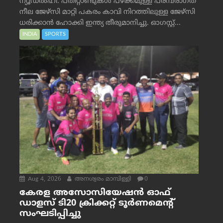
ന്യൂഡൽഹി: പതിറ്റാണ്ടുകൾ പഴക്കമുള്ള പരമ്പരാഗത
നീല ജേഴ്‌സി മാറ്റി പകരം കാവി നിറത്തിലുള്ള ജേഴ്‌സി
ധരിക്കാൻ ഹോക്കി ഇന്ത്യ തീരുമാനിച്ചു. ഓഗസ്റ്റ്...
INDIA
SPORTS
Aug 4, 2026
അനശ്വരം മാമ്പിള്ളി
0
കേരള അസോസിയേഷൻ ഓഫ്
ഡാളസ് ടി20 ക്രിക്കറ്റ് ടൂർണമെന്റ്
സംഘടിപ്പിച്ചു