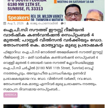
Aug 5, 2026
രാജു പൊന്നോലിൽ
0
ഐ.പി.സി സൗത്ത് ഈസ്റ്റ് റീജിയൻ
വാർഷിക കൺവൻഷൻ സെപ്റ്റംബർ 4
മുതൽ; പാസ്റ്റർ വിൽസൻ വർക്കിയും ഡോ.
തോംസൺ കെ. മാത്യൂവും മുഖ്യ പ്രഭാഷകർ
ഫ്ളോറിഡ: ഐ.പി.സി നോർത്ത് അമേരിക്കൻ സൗത്ത് ഈസ്റ്റ്
റീജിയന്റെ 26 – മത് വാർഷിക കൺവൻഷൻ സെപ്റ്റംബർ 4
വെള്ളി മുതൽ 6 ഞായർ വരെ സൗത്ത് ഫ്ലോറിഡയിലുള്ള
ഐ.പി.സി ചർച്ചിൽ (6180 NW 11th Street, Sunrise) വെച്ച്
നടത്തപ്പെടും. അനുഗ്രഹീത പ്രാസംഗികരും ഉണർവ്
പ്രഭാഷകരുമായ റവ. ഡോ. വിൽസൻ വർക്കി, റവ.ഡോ.
തോംസൺ കെ.മാത്യൂ എന്നിവർ മുഖ്യ പ്രഭാഷണം നടത്തും.
സമാപന ദിവസമായ സെപ്റ്റംബർ...
AMERICA