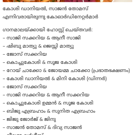
കോശി ഡാനിയൽ, സാജൻ തോമസ്
എന്നിവരായിരുന്നു കോഓര്‍ഡിനേറ്റർമാർ
ഗാനമാലയ്ക്കായി ഹോസ്റ്റ് ചെയ്തവർ:
– സാജി സക്കറിയ & ആനീ സാജി
– ഷിബു മാത്യു & ജെസ്സി മാത്യു
– ജോസ് സക്കറിയ
– കൊച്ചുകോശി & സൂജ കോശി
– റോയ് ചാക്കോ & ജോയമ്മ ചാക്കോ (പ്രഭാതഭക്ഷണം)
– കോശി ഡാനിയൽ & മിനി കോശി (ഡിന്നർ)
– ജോസ് സക്കറിയ
– സാജി സക്കറിയ & ആനീ സക്കറിയ
– കൊച്ചുകോശി ഉമ്മൻ & സൂജ കോശി
– ബിജു എബ്രഹാം & സുനിത എബ്രഹാം
– ജിജു ജോർജ് & ജിനു
– സാജൻ തോമസ് & ദിവ്യ സാജൻ