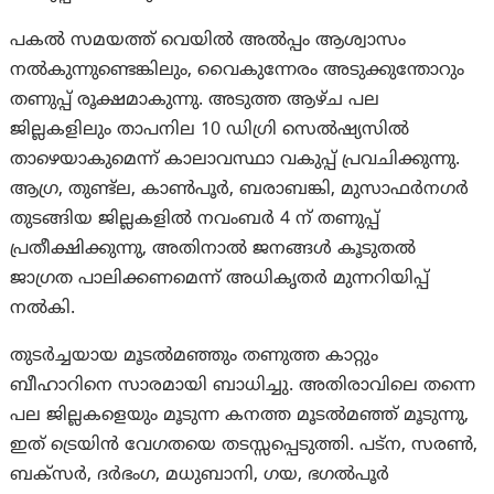
പകൽ സമയത്ത് വെയിൽ അൽപ്പം ആശ്വാസം
നൽകുന്നുണ്ടെങ്കിലും, വൈകുന്നേരം അടുക്കുന്തോറും
തണുപ്പ് രൂക്ഷമാകുന്നു. അടുത്ത ആഴ്ച പല
ജില്ലകളിലും താപനില 10 ഡിഗ്രി സെൽഷ്യസിൽ
താഴെയാകുമെന്ന് കാലാവസ്ഥാ വകുപ്പ് പ്രവചിക്കുന്നു.
ആഗ്ര, തുണ്ട്ല, കാൺപൂർ, ബരാബങ്കി, മുസാഫർനഗർ
തുടങ്ങിയ ജില്ലകളിൽ നവംബർ 4 ന് തണുപ്പ്
പ്രതീക്ഷിക്കുന്നു, അതിനാൽ ജനങ്ങള്‍ കൂടുതൽ
ജാഗ്രത പാലിക്കണമെന്ന് അധികൃതര്‍ മുന്നറിയിപ്പ്
നല്‍കി.
തുടർച്ചയായ മൂടൽമഞ്ഞും തണുത്ത കാറ്റും
ബീഹാറിനെ സാരമായി ബാധിച്ചു. അതിരാവിലെ തന്നെ
പല ജില്ലകളെയും മൂടുന്ന കനത്ത മൂടൽമഞ്ഞ് മൂടുന്നു,
ഇത് ട്രെയിൻ വേഗതയെ തടസ്സപ്പെടുത്തി. പട്ന, സരൺ,
ബക്സർ, ദർഭംഗ, മധുബാനി, ഗയ, ഭഗൽപൂർ