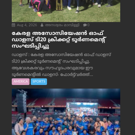
Aug 4, 2026
അനശ്വരം മാമ്പിള്ളി
0
കേരള അസോസിയേഷൻ ഓഫ്
ഡാളസ് ടി20 ക്രിക്കറ്റ് ടൂർണമെന്റ്
സംഘടിപ്പിച്ചു
ഡാളസ് : കേരള അസോസിയേഷൻ ഓഫ് ഡാളസ്
ടി20 ക്രിക്കറ്റ് ടൂർണമെന്റ് സംഘടിപ്പിച്ചു.
ആവേശകരവും സൗഹൃദപരവുമായ ഈ
ടൂർണമെന്റിൽ ഡാളസ്- ഫോർട്ട്‌വര്‍ത്ത്...
AMERICA
SPORTS