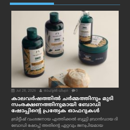
Jul 28, 2026
രാഹുല്‍ ധിംഗ്ര
0
കാലവർഷത്തിൽ ചർമ്മത്തിനും മുടി
സംരക്ഷണത്തിനുമായി ബോഡി
ഷോപ്പിന്റെ പ്രത്യേക ഓഫറുകൾ
ബ്രിട്ടീഷ് വംശജനായ എത്തിക്കൽ ബ്യൂട്ടി ബ്രാൻഡായ ദി
ബോഡി ഷോപ്പ് അതിന്റെ ഏറ്റവും ജനപ്രിയമായ