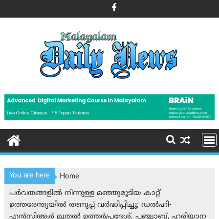
Skip
to
content
You are here
Home
പർവതങ്ങളിൽ നിന്നുള്ള മഞ്ഞുമൂടിയ കാറ്റ്
ഉത്തരേന്ത്യയിൽ തണുപ്പ് വർദ്ധിപ്പിച്ചു; ഡൽഹി-
എൻ‌സി‌ആർ മുതൽ ഉത്തർപ്രദേശ്, പഞ്ചാബ്, ഹരിയാന