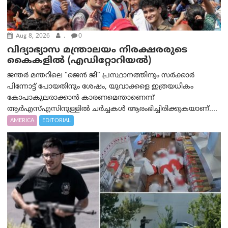
Aug 8, 2026
.
0
വിദ്യാഭ്യാസ മന്ത്രാലയം നിരക്ഷരരുടെ
കൈകളിൽ (എഡിറ്റോറിയല്‍)
ജന്തർ മന്തറിലെ “ജെൻ ജി” പ്രസ്ഥാനത്തിനും സർക്കാർ
പിന്നോട്ട് പോയതിനും ശേഷം, യുവാക്കളെ ഇത്രയധികം
കോപാകുലരാക്കാൻ കാരണമെന്താണെന്ന്
ആർ‌എസ്‌എസിനുള്ളിൽ ചർച്ചകൾ ആരംഭിച്ചിരിക്കുകയാണ്....
AMERICA
EDITORIAL