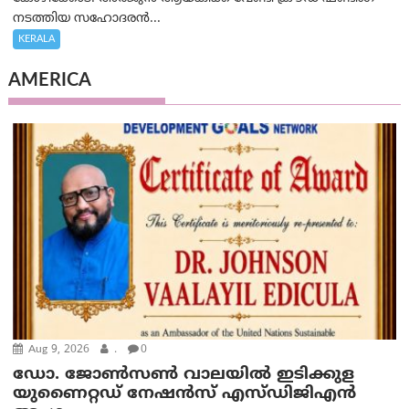
നടത്തിയ സഹോദരന്‍...
KERALA
AMERICA
Aug 9, 2026
.
0
ഡോ. ജോൺസൺ വാലയിൽ ഇടിക്കുള
യുണൈറ്റഡ് നേഷൻസ് എസ്ഡിജിഎൻ