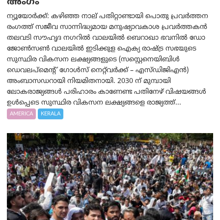
അംഗം
ന്യൂയോര്‍ക്ക്: കഴിഞ്ഞ നാല് പതിറ്റാണ്ടായി പൊതു പ്രവർത്തന
രംഗത്ത് സജീവ സാന്നിദ്ധ്യമായ മനുഷ്യാവകാശ പ്രവർത്തകൻ
തലവടി സൗഹൃദ നഗറിൽ വാലയിൽ ബെറാഖാ ഭവനിൽ ഡോ
ജോൺസൺ വാലയിൽ ഇടിക്കുള ഐക്യ രാഷ്ട്ര സഭയുടെ
സുസ്ഥിര വികസന ലക്ഷ്യങ്ങളുടെ (സസ്റ്റെനെയിബിൾ
ഡെവലപ്‌മെന്റ് ഗോൾസ് നെറ്റ്‌വർക്ക് – എസ്ഡിജിഎൻ)
അംബാസഡറായി നിയമിതനായി. 2030 ന് മുമ്പായി
ലോകരാജ്യങ്ങൾ പരിഹാരം കാണേണ്ട പതിനേഴ് വിഷയങ്ങൾ
ഉൾപ്പെടെ സുസ്ഥിര വികസന ലക്ഷ്യങ്ങളെ രാജ്യത്ത്...
AMERICA
KERALA