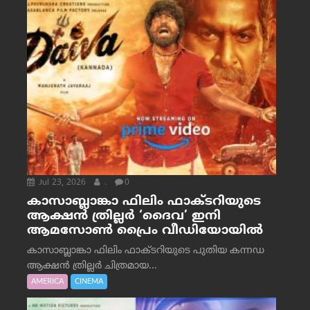
Jul 23, 2026
.
0
കാസാബ്ലാങ്കാ ഫിലിം ഫാക്ടറിയുടെ
ആക്ഷൻ ത്രില്ലർ ‘ദൈവ’ ഇനി
ആമസോൺ പ്രൈം വീഡിയോയിൽ
കാസാബ്ലാങ്കാ ഫിലിം ഫാക്ടറിയുടെ പുതിയ കന്നഡ
ആക്ഷൻ ത്രില്ലർ ചിത്രമായ...
AMERICA
CINEMA