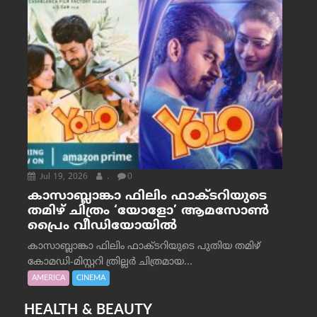
Jul 19, 2026
.
0
കാസാബ്ലാങ്കാ ഫിലിം ഫാക്ടറിയുടെ
തമിഴ് ചിത്രം ‘യോളോ’ ആമസോൺ
പ്രൈം വീഡിയോയിൽ
കാസാബ്ലാങ്കാ ഫിലിം ഫാക്ടറിയുടെ പുതിയ തമിഴ്
കോമഡി-മിസ്റ്ററി ത്രില്ലർ ചിത്രമായ...
AMERICA
CINEMA
HEALTH & BEAUTY