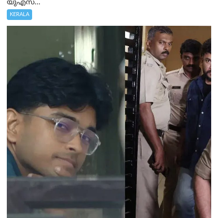
യുഎസ്...
KERALA