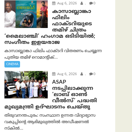
Aug 6, 2026
.
0
കാസാബ്ലാങ്കാ
ഫിലിം
ഫാക്ടറിയുടെ
തമിഴ് ചിത്രം
‘മൈലാഞ്ചി’ ഹംഗാമ ഒടിടിയിൽ;
സംഗീതം ഇളയരാജ
കാസാബ്ലാങ്കാ ഫിലിം ഫാക്ടറി വിതരണം ചെയ്യുന്ന
പുതിയ തമിഴ് റൊമാന്റിക്...
CINEMA
Aug 6, 2026
.
0
ASAP
നടപ്പിലാക്കുന്ന
‘ലാബ് ഓൺ
വീൽസ്’ പദ്ധതി
മുഖ്യമന്ത്രി ഉദ്ഘാടനം ചെയ്തു
തിരുവനന്തപുരം: സംസ്ഥാന ഉന്നത വിദ്യാഭ്യാസ
വകുപ്പിന്റെ ആഭിമുഖ്യത്തിൽ അഡീഷണൽ
സ്കിൽ...