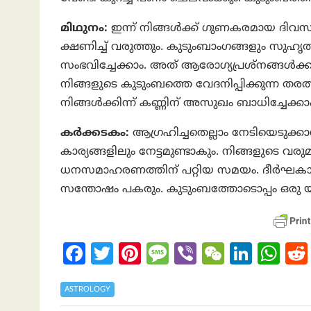
മിഥുനം:
ഇന്ന് നിങ്ങള്‍ക്ക് ഗുണകരമായ ദിവ
ക്ഷണിച്ച് വരുത്തും. കുടുംബാംഗങ്ങളും സുഹൃത
സംഭവിച്ചേക്കാം. അത് ആരോഗ്യപ്രശ്‌നങ്ങള്‍ക
നിങ്ങളുടെ കുടുംബത്തെ വേദനിപ്പിക്കുന്ന തരത
നിങ്ങൾക്കിന്ന് കണ്ണിന് അസുഖം ബാധിച്ചേക്ക
കര്‍ക്കടകം:
ആഗ്രഹിച്ചതെല്ലാം നേടിയെടുക്ക
കാര്യങ്ങളിലും നേട്ടമുണ്ടാകും. നിങ്ങളുടെ വരുമ
ധനസമാഹരണത്തിന് പറ്റിയ സമയം. ദീര്‍ഘകാലത
സന്തോഷം പകരും. കുടുംബത്തോടൊപ്പം ഒരു യാ
Fa
T
Pi
M
Vi
W
Li
W
ce
w
nt
es
b
e
n
h
b
itt
er
sa
er
C
ke
at
ASTROLOGY