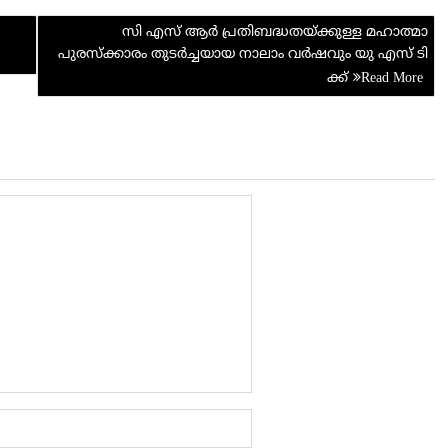
di
e
സി എസ് ആർ പ്രതിബദ്ധതയ്ക്കുള്ള മഹാത്മാ
t
പുരസ്ക്കാരം തുടർച്ചയായ നാലാം വർഷവും യു എസ് ടി
ക്ക്