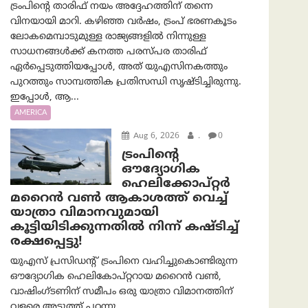
ട്രംപിന്റെ താരിഫ് നയം അദ്ദേഹത്തിന് തന്നെ
വിനയായി മാറി. കഴിഞ്ഞ വർഷം, ട്രംപ് ഭരണകൂടം
ലോകമെമ്പാടുമുള്ള രാജ്യങ്ങളിൽ നിന്നുള്ള
സാധനങ്ങൾക്ക് കനത്ത പരസ്പര താരിഫ്
ഏർപ്പെടുത്തിയപ്പോൾ, അത് യുഎസിനകത്തും
പുറത്തും സാമ്പത്തിക പ്രതിസന്ധി സൃഷ്ടിച്ചിരുന്നു.
ഇപ്പോൾ, ആ...
AMERICA
Aug 6, 2026
.
0
ട്രം‌പിന്റെ
ഔദ്യോഗിക
ഹെലിക്കോപ്റ്റര്‍
മറൈന്‍ വണ്‍ ആകാശത്ത് വെച്ച്
യാത്രാ വിമാനവുമായി
കൂട്ടിയിടിക്കുന്നതിൽ നിന്ന് കഷ്ടിച്ച്
രക്ഷപ്പെട്ടു!
യുഎസ് പ്രസിഡന്റ് ട്രംപിനെ വഹിച്ചുകൊണ്ടിരുന്ന
ഔദ്യോഗിക ഹെലികോപ്റ്ററായ മറൈൻ വൺ,
വാഷിംഗ്ടണിന് സമീപം ഒരു യാത്രാ വിമാനത്തിന്
വളരെ അടുത്ത് പറന്നു....