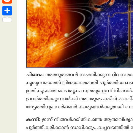
h
s
n
e
h
R
a
t
k
a
e
t
S
e
t
d
h
d
s
d
a
I
A
i
r
n
p
t
e
p
ചിങ്ങം:
അത്ഭുതങ്ങള്‍ സംഭവിക്കുന്ന ദിവസമാണ
കൃത്യസമയത്ത് വിജയകരമായി പൂര്‍ത്തിയാക്കാന്
ഇത് കൂടാതെ പൈതൃക സ്വത്തും ഇന്ന് നിങ്ങള്
പ്രവര്‍ത്തിക്കുന്നവര്‍ക്ക് അവരുടെ കഴിവ് പ്ര
നേട്ടത്തിനും സര്‍ക്കാര്‍ കാര്യങ്ങള്‍ക്കുമായി 
കന്നി:
ഇന്ന് നിങ്ങള്‍ക്ക് തികഞ്ഞ ആത്മവിശ്വ
പൂര്‍ത്തീകരിക്കാന്‍ സാധിക്കും. കച്ചവടത്തില്