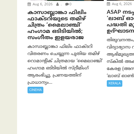
Aug 6, 2026
Aug 6, 2026
.
0
ASAP നടപ്
കാസാബ്ലാങ്കാ ഫിലിം
‘ലാബ് 
ഫാക്ടറിയുടെ തമിഴ്
പദ്ധതി മുഖ
ചിത്രം ‘മൈലാഞ്ചി’
ഉദ്ഘാടന
ഹംഗാമ ഒടിടിയിൽ;
സംഗീതം ഇളയരാജ
തിരുവനന്തപ
കാസാബ്ലാങ്കാ ഫിലിം ഫാക്ടറി
വിദ്യാഭ്യാസ 
വിതരണം ചെയ്യുന്ന പുതിയ തമിഴ്
ആഭിമുഖ്യ
റൊമാന്റിക് ചിത്രമായ ‘മൈലാഞ്ചി’
സ്കിൽ അക്
ഹംഗാമ ഒടിടിയിൽ സ്ട്രീമിംഗ്
കേരള (അസാപ
ആരംഭിച്ചു. പ്രണയത്തിന്
‘ലാബ് ഓൺ 
പ്രാധാന്യം...
KERALA
CINEMA