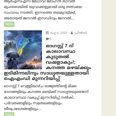
ആർ‌എസ്‌എസ് മേധാവി മോഹൻ ഭഗവത്
മുംബൈയിൽ യുവാക്കളുമായി ഒരു തത്സമയ
സംവാദം നടത്തി. ഇന്നത്തെ തലമുറയ്ക്ക്,
അതായത് ജനറൽ ഇസഡിനും ജനറൽ...
INDIA
Aug 6, 2026
പ്രിന്‍സി
0
ഓഗസ്റ്റ് 7 ന്
കാലാവസ്ഥ
കൂടുതൽ
വഷളാകും!;
കനത്ത മഴയ്ക്കും
ഇടിമിന്നലിനും സാധ്യതയുള്ളതായി
ഐഎംഡി മുന്നറിയിപ്പ്
ഓഗസ്റ്റ് 7 വെള്ളിയാഴ്ച രാജ്യത്തിന്റെ മിക്ക
ഭാഗങ്ങളിലും കനത്ത മഴയ്ക്ക് സാധ്യതയുണ്ടെന്ന്
കാലാവസ്ഥാ വകുപ്പ് മുന്നറിയിപ്പ് നൽകി..
പർവതങ്ങളിലും സമതലങ്ങളിലും
തീരപ്രദേശങ്ങളിലും...
INDIA