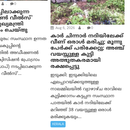
.
0
പിലാക്കുന്ന
ഓൺ വീൽസ്’
്യമന്ത്രി
Aug 6, 2026
.
0
ം ചെയ്തു
കാര്‍ ചിന്നാര്‍ നദിയിലേക്ക്
ുരം: സംസ്ഥാന ഉന്നത
വീണ് ഒരാള്‍ മരിച്ചു; മൂന്നു
വകുപ്പിന്റെ
പേര്‍ക്ക് പരിക്കേറ്റു; അഞ്ച്
ത്തിൽ അഡീഷണൽ
വയസ്സുള്ള കുട്ടി
അത്ഭുതകരമായി
വിസിഷൻ പ്രോഗ്രാം
രക്ഷപ്പെട്ടു
്) നടപ്പിലാക്കുന്ന
വീൽസ്’...
ഇടുക്കി: ഇടുക്കിയിലെ
ഏലപ്പാറയ്ക്കടുത്തുള്ള
നാലമ്മിലയിൽ വ്യാഴാഴ്ച രാവിലെ
കുട്ടിക്കാനം-കട്ടപ്പന സംസ്ഥാന
പാതയിൽ കാർ നദിയിലേക്ക്
മറിഞ്ഞ് 38 വയസ്സുള്ള ഒരാൾ
മരിക്കുകയും...
KERALA