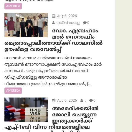
AMERICA
Aug 6, 2026
നവീൻ മാത്യു
0
ഡോ. എബ്രഹാം
മാർ സെറാഫിം
മെത്രാപ്പോലീത്തായ്ക്ക് ഡാലസിൽ
ഊഷ്മള വരവേൽപ്പ്
ഡാലസ്: മലങ്കര ഓർത്തഡോക്സ് സഭയുടെ
തുമ്പമൺ ഭദ്രാസനാധ്യക്ഷൻ ഡോ.എബ്രഹാം മാർ
സെറാഫിം മെത്രാപ്പോലീത്തായ്ക്ക് ഡാലസ്
ഡിഎഫ്ഡബ്ള്യു അന്താരാഷ്ട്രാ
വിമാനത്താവളത്തിൽ ഊഷ്മള വരവേൽപ്പ്...
AMERICA
Aug 6, 2026
.
0
അമേരിക്കയില്‍
ജോലി ചെയ്യുന്ന
ഇന്ത്യക്കാർക്ക്
എച്ച്-1ബി വിസ നിയമങ്ങളിലെ