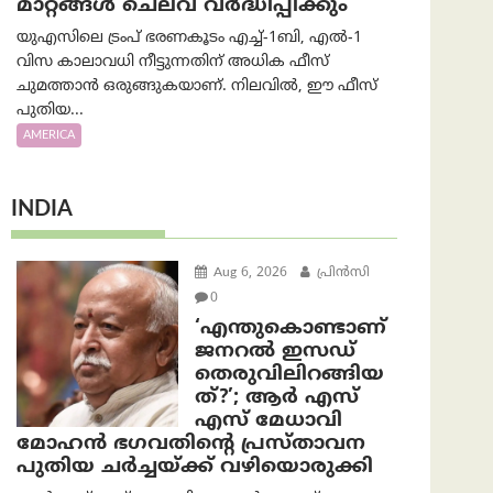
മാറ്റങ്ങൾ ചെലവ് വർദ്ധിപ്പിക്കും
യുഎസിലെ ട്രംപ് ഭരണകൂടം എച്ച്-1ബി, എൽ-1
വിസ കാലാവധി നീട്ടുന്നതിന് അധിക ഫീസ്
ചുമത്താൻ ഒരുങ്ങുകയാണ്. നിലവിൽ, ഈ ഫീസ്
പുതിയ...
AMERICA
INDIA
Aug 6, 2026
പ്രിന്‍സി
0
‘എന്തുകൊണ്ടാണ്
ജനറൽ ഇസഡ്
തെരുവിലിറങ്ങിയ
ത്?’; ആര്‍ എസ്
എസ് മേധാവി
മോഹൻ ഭഗവതിന്റെ പ്രസ്താവന
പുതിയ ചര്‍ച്ചയ്ക്ക് വഴിയൊരുക്കി