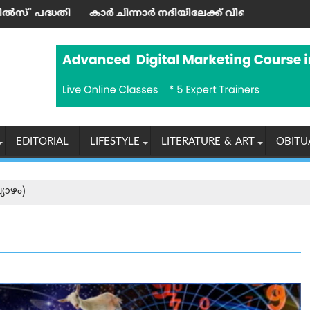
ത്രി ഉദ്ഘാടനം ചെയ്തു
 ചിന്നാര്‍ നദിയിലേക്ക് വീണ് ഒരാള്‍ മരിച്ചു; മൂന്നു പേര്‍ക്ക് പ
‘എന്തുകൊണ്
EDITORIAL
LIFESTYLE
LITERATURE & ART
OBITU
യാഴം)