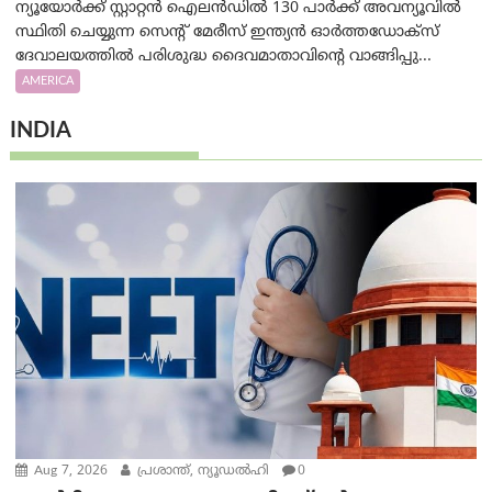
ന്യൂയോർക്ക് സ്റ്റാറ്റൻ ഐലൻഡിൽ 130 പാർക്ക് അവന്യൂവിൽ
സ്ഥിതി ചെയ്യുന്ന സെന്റ് മേരീസ് ഇന്ത്യൻ ഓർത്തഡോക്സ്
ദേവാലയത്തിൽ പരിശുദ്ധ ദൈവമാതാവിന്റെ വാങ്ങിപ്പു...
AMERICA
INDIA
Aug 7, 2026
പ്രശാന്ത്, ന്യൂഡല്‍ഹി
0