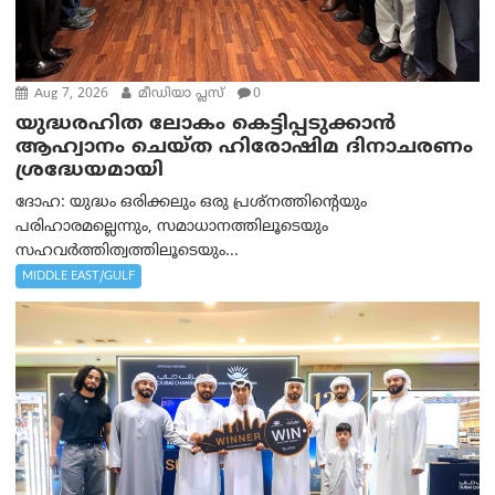
Aug 7, 2026
മീഡിയാ പ്ലസ്
0
യുദ്ധരഹിത ലോകം കെട്ടിപ്പടുക്കാന്‍
ആഹ്വാനം ചെയ്ത ഹിരോഷിമ ദിനാചരണം
ശ്രദ്ധേയമായി
ദോഹ: യുദ്ധം ഒരിക്കലും ഒരു പ്രശ്‌നത്തിന്റെയും
പരിഹാരമല്ലെന്നും, സമാധാനത്തിലൂടെയും
സഹവര്‍ത്തിത്വത്തിലൂടെയും...
MIDDLE EAST/GULF