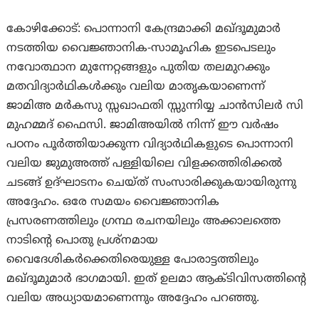
കോഴിക്കോട്: പൊന്നാനി കേന്ദ്രമാക്കി മഖ്‌ദൂമുമാർ
നടത്തിയ വൈജ്ഞാനിക-സാമൂഹിക ഇടപെടലും
നവോത്ഥാന മുന്നേറ്റങ്ങളും പുതിയ തലമുറക്കും
മതവിദ്യാർഥികൾക്കും വലിയ മാതൃകയാണെന്ന്
ജാമിഅ മർകസു സ്സഖാഫതി സ്സുന്നിയ്യ ചാൻസിലർ സി
മുഹമ്മദ് ഫൈസി. ജാമിഅയിൽ നിന്ന് ഈ വർഷം
പഠനം പൂർത്തിയാക്കുന്ന വിദ്യാർഥികളുടെ പൊന്നാനി
വലിയ ജുമുഅത്ത് പള്ളിയിലെ വിളക്കത്തിരിക്കൽ
ചടങ്ങ് ഉദ്ഘാടനം ചെയ്ത് സംസാരിക്കുകയായിരുന്നു
അദ്ദേഹം. ഒരേ സമയം വൈജ്ഞാനിക
പ്രസരണത്തിലും ഗ്രന്ഥ രചനയിലും അക്കാലത്തെ
നാടിന്റെ പൊതു പ്രശ്നമായ
വൈദേശികർക്കെതിരെയുള്ള പോരാട്ടത്തിലും
മഖ്‌ദൂമുമാർ ഭാഗമായി. ഇത് ഉലമാ ആക്ടിവിസത്തിന്റെ
വലിയ അധ്യായമാണെന്നും അദ്ദേഹം പറഞ്ഞു.