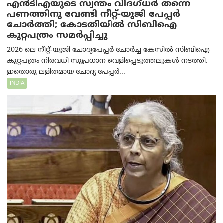
എൻ‌ടി‌എയുടെ സ്വന്തം വിദഗ്ധർ തന്നെ
പണത്തിനു വേണ്ടി നീറ്റ്-യു‌ജി പേപ്പർ
ചോർത്തി; കോടതിയില്‍ സിബിഐ
കുറ്റപത്രം സമര്‍പ്പിച്ചു
2026 ലെ നീറ്റ്-യുജി ചോദ്യപേപ്പർ ചോർച്ച കേസിൽ സിബിഐ
കുറ്റപത്രം നിരവധി സുപ്രധാന വെളിപ്പെടുത്തലുകൾ നടത്തി.
ഇതൊരു ലളിതമായ ചോദ്യ പേപ്പർ...
INDIA