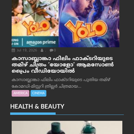
Jul 19, 2026
.
0
കാസാബ്ലാങ്കാ ഫിലിം ഫാക്ടറിയുടെ
തമിഴ് ചിത്രം ‘യോളോ’ ആമസോൺ
പ്രൈം വീഡിയോയിൽ
കാസാബ്ലാങ്കാ ഫിലിം ഫാക്ടറിയുടെ പുതിയ തമിഴ്
കോമഡി-മിസ്റ്ററി ത്രില്ലർ ചിത്രമായ...
AMERICA
CINEMA
HEALTH & BEAUTY