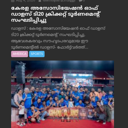
Aug 4, 2026
അനശ്വരം മാമ്പിള്ളി
0
കേരള അസോസിയേഷൻ ഓഫ്
ഡാളസ് ടി20 ക്രിക്കറ്റ് ടൂർണമെന്റ്
സംഘടിപ്പിച്ചു
ഡാളസ് : കേരള അസോസിയേഷൻ ഓഫ് ഡാളസ്
ടി20 ക്രിക്കറ്റ് ടൂർണമെന്റ് സംഘടിപ്പിച്ചു.
ആവേശകരവും സൗഹൃദപരവുമായ ഈ
ടൂർണമെന്റിൽ ഡാളസ്- ഫോർട്ട്‌വര്‍ത്ത്...
AMERICA
SPORTS