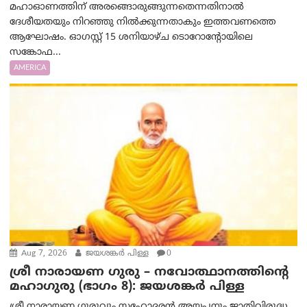
മഹാഓണത്തിന് അരങ്ങൊരുങ്ങുന്നതെന്നതിനാൽ
ദേശീയതയും നിറഞ്ഞു നിൽക്കുന്നതാകും ഇത്തവണത്തെ
ആഘോഷം. ഓഗസ്റ്റ് 15 ശനിയാഴ്ച ടൊറോന്റോയിലെ
സങ്കോഫ...
AMERICA
Aug 7, 2026
ജയശങ്കര്‍ പിള്ള
0
ശ്രീ നാരായണ ഗുരു – നവോത്ഥാനത്തിന്റെ
മഹാഗുരു (ഭാഗം 8): ജയശങ്കര്‍ പിള്ള
ശ്രീ നാരായണ ഗുരുവും സഹോദരൻ അയ്യപ്പനും ജാതിവിരുദ്ധ