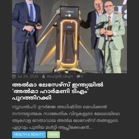
Jul 24, 2026
രാഹുല്‍ ധിംഗ്ര
0
അൽമാ ലേസേഴ്സ് ഇന്ത്യയിൽ
‘അൽമാ ഹാർമണി ടിഎം’
പുറത്തിറക്കി
ന്യൂഡൽഹി: ഊർജ്ജ അധിഷ്ഠിത മെഡിക്കൽ
സൗന്ദര്യാത്മക സാങ്കേതിക വിദ്യകളുടെ മേഖലയിലെ
ആഗോള നേതാവായ അൽമ ലേസേഴ്സ് തങ്ങളുടെ
ഏറ്റവും പുതിയ മൾട്ടി-ആപ്ലിക്കേഷൻ...
HEALTH & BEAUTY
INDIA