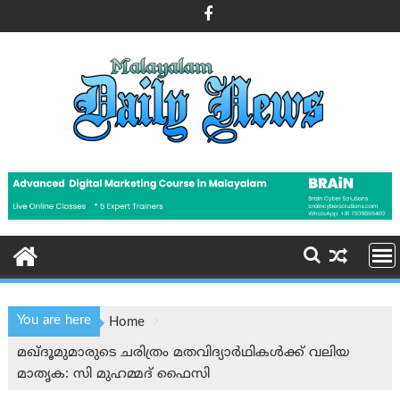
Skip
to
content
You are here
Home
മഖ്ദൂമുമാരുടെ ചരിത്രം മതവിദ്യാർഥികൾക്ക് വലിയ
മാതൃക: സി മുഹമ്മദ് ഫൈസി