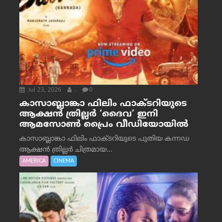
Jul 23, 2026
.
0
കാസാബ്ലാങ്കാ ഫിലിം ഫാക്ടറിയുടെ
ആക്ഷൻ ത്രില്ലർ ‘ദൈവ’ ഇനി
ആമസോൺ പ്രൈം വീഡിയോയിൽ
കാസാബ്ലാങ്കാ ഫിലിം ഫാക്ടറിയുടെ പുതിയ കന്നഡ
ആക്ഷൻ ത്രില്ലർ ചിത്രമായ...
AMERICA
CINEMA