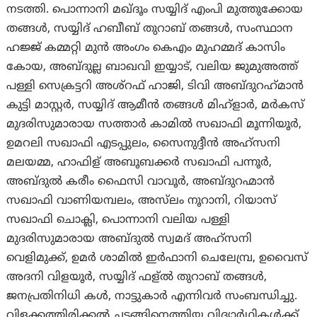
നടത്തി. പൊന്നാനി മഖ്ദൂം സയ്യിദ് എംപി മുത്തുക്കോയ
തങ്ങൾ, സയ്യിദ് ഹബീബ് തുറാബ് തങ്ങൾ, സംസ്ഥാന
ഹജ്ജ് കമ്മറ്റി മുൻ അംഗം കെഎം മുഹമ്മദ്‌ കാസിം
കോയ, അബ്ദുല്ല ബാഖവി ഇയ്യാട്, വലിയ ജുമുഅത്ത്
പള്ളി സെക്രട്ടറി അശ്‌റഫ് ഹാജി, ടിവി അബ്‌ദുറഹ്‌മാൻ
കുട്ടി മാസ്റ്റർ, സയ്യിദ് ആമീൻ തങ്ങൾ മിഹ്ളാർ, മർകസ്
മുദരിസുമാരായ സത്താർ കാമിൽ സഖാഫി മൂന്നിയൂർ,
ഉമറലി സഖാഫി എടപ്പുലം, സൈനുദ്ദീൻ അഹ്സനി
മലയമ്മ, ഹാഫിള് അബൂബക്കർ സഖാഫി പന്നൂർ,
അബ്ദുൽ കരീം ഫൈസി വാവൂർ, അബ്ദുറഹ്മാൻ
സഖാഫി വാണിയമ്പലം, അസ്‌ലം നൂറാനി, റിയാസ്
സഖാഫി ചൊക്ലി, പൊന്നാനി വലിയ പള്ളി
മുദരിസുമാരായ അബ്ദുൽ സ്വമദ് അഹ്സനി
വെളിമുക്ക്, ഉമർ ശാമിൽ ഇർഫാനി ചെലേമ്പ്ര, ഉവൈസ്
അദനി വിളയൂർ, സയ്യിദ് ഫള്ൽ തുറാബ് തങ്ങൾ,
ജനപ്രതിനിധി കൾ, നാട്ടുകാർ എന്നിവർ സംബന്ധിച്ചു.
വിളക്കത്തിരിക്കൽ ചടങ്ങിനെത്തിയ വിദ്യാർഥികൾക്ക്