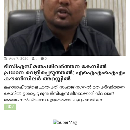
Aug 7, 2026
.
0
ടിസിഎസ് മതപരിവർത്തന കേസിൽ
പ്രധാന വെളിപ്പെടുത്തൽ; എഐഎംഐഎം
കൗൺസിലർ അറസ്റ്റിൽ
മഹാരാഷ്ട്രയിലെ ഛത്രപതി സംഭാജിനഗറിൽ മതപരിവർത്തന
കേസിൽ ഉൾപ്പെട്ട മുൻ ടിസിഎസ് ജീവനക്കാരി നിദ ഖാന്
അഭയം നൽകിയെന്ന ഗുരുതരമായ കുറ്റം നേരിടുന്ന...
INDIA