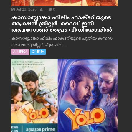
Jul 23, 2026
.
0
കാസാബ്ലാങ്കാ ഫിലിം ഫാക്ടറിയുടെ
ആക്ഷൻ ത്രില്ലർ ‘ദൈവ’ ഇനി
ആമസോൺ പ്രൈം വീഡിയോയിൽ
കാസാബ്ലാങ്കാ ഫിലിം ഫാക്ടറിയുടെ പുതിയ കന്നഡ
ആക്ഷൻ ത്രില്ലർ ചിത്രമായ...
AMERICA
CINEMA