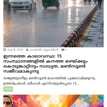
Aug 8, 2026
പ്രശാന്ത്, ന്യൂഡല്‍ഹി
0
ഇന്നത്തെ കാലാവസ്ഥ: 15
സംസ്ഥാനങ്ങളിൽ കനത്ത മഴയ്ക്കും
കൊടുങ്കാറ്റിനും സാധ്യത, മൺസൂൺ
സജീവമാകുന്നു
രാജ്യത്തുടനീളം മൺസൂൺ വേഗത്തിൽ പുരോഗമിക്കുന്നു.
ഉത്തർപ്രദേശ്, ബീഹാർ എന്നിവയുൾപ്പെടെ 15...
INDIA