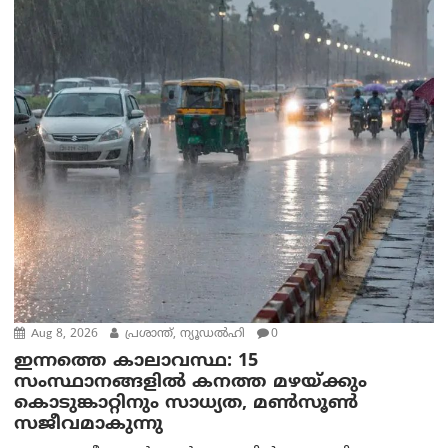
Aug 8, 2026
പ്രശാന്ത്, ന്യൂഡല്‍ഹി
0
ഇന്നത്തെ കാലാവസ്ഥ: 15
സംസ്ഥാനങ്ങളിൽ കനത്ത മഴയ്ക്കും
കൊടുങ്കാറ്റിനും സാധ്യത, മൺസൂൺ
സജീവമാകുന്നു