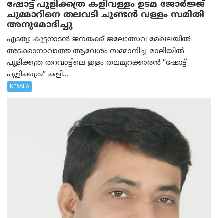
ഷോട്ട് പുളിക്കത്ര കളിവള്ളം ഉടമ ജോർജ്ജ്
ചുമ്മാറിനെ തലവടി ചുണ്ടൻ വള്ളം സമിതി
അനുമോദിച്ചു
എടത്വ: കുട്ടനാടൻ ജനതക്ക് ജലോത്സവ മേഖലയില്‍
അടക്കാനാവാത്ത ആവേശം സമ്മാനിച്ച മാലിയിൽ
പുളിക്കത്ര തറവാട്ടിലെ ഇളം തലമുറക്കാരൻ “ഷോട്ട്
പുളിക്കത്ര” കളി...
KERALA