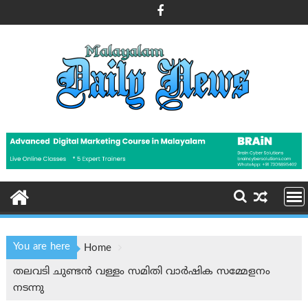
Skip
to
content
You are here
Home
തലവടി ചുണ്ടൻ വള്ളം സമിതി വാർഷിക സമ്മേളനം
നടന്നു