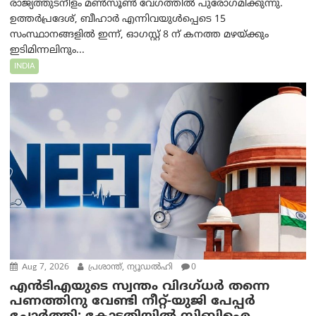
രാജ്യത്തുടനീളം മൺസൂൺ വേഗത്തിൽ പുരോഗമിക്കുന്നു.
ഉത്തർപ്രദേശ്, ബീഹാർ എന്നിവയുൾപ്പെടെ 15
സംസ്ഥാനങ്ങളിൽ ഇന്ന്, ഓഗസ്റ്റ് 8 ന് കനത്ത മഴയ്ക്കും
ഇടിമിന്നലിനും...
INDIA
Aug 7, 2026
പ്രശാന്ത്, ന്യൂഡല്‍ഹി
0
എൻ‌ടി‌എയുടെ സ്വന്തം വിദഗ്ധർ തന്നെ
പണത്തിനു വേണ്ടി നീറ്റ്-യു‌ജി പേപ്പർ