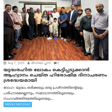
Aug 7, 2026
മീഡിയാ പ്ലസ്
0
യുദ്ധരഹിത ലോകം കെട്ടിപ്പടുക്കാന്‍
ആഹ്വാനം ചെയ്ത ഹിരോഷിമ ദിനാചരണം
ശ്രദ്ധേയമായി
ദോഹ: യുദ്ധം ഒരിക്കലും ഒരു പ്രശ്‌നത്തിന്റെയും
പരിഹാരമല്ലെന്നും, സമാധാനത്തിലൂടെയും
സഹവര്‍ത്തിത്വത്തിലൂടെയും...
MIDDLE EAST/GULF