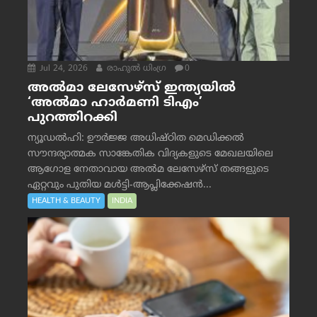
Jul 24, 2026
രാഹുല്‍ ധിംഗ്ര
0
അൽമാ ലേസേഴ്സ് ഇന്ത്യയിൽ
‘അൽമാ ഹാർമണി ടിഎം’
പുറത്തിറക്കി
ന്യൂഡൽഹി: ഊർജ്ജ അധിഷ്ഠിത മെഡിക്കൽ
സൗന്ദര്യാത്മക സാങ്കേതിക വിദ്യകളുടെ മേഖലയിലെ
ആഗോള നേതാവായ അൽമ ലേസേഴ്സ് തങ്ങളുടെ
ഏറ്റവും പുതിയ മൾട്ടി-ആപ്ലിക്കേഷൻ...
HEALTH & BEAUTY
INDIA