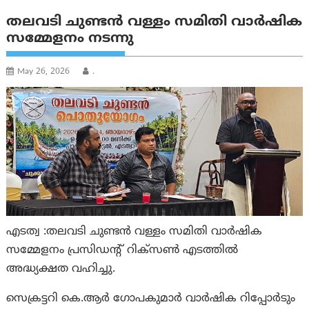
തലവടി ചുണ്ടൻ വള്ളം സമിതി വാർഷിക
സമ്മേളനം നടന്നു
May 26, 2026
.
എടത്വ :തലവടി ചുണ്ടൻ വള്ളം സമിതി വാർഷിക
സമ്മേളനം പ്രസിഡന്റ് റിക്സൺ എടത്തിൽ
അദ്ധ്യക്ഷത വഹിച്ചു.
സെക്രട്ടറി കെ.ആർ ഗോപകുമാർ വാർഷിക റിപ്പോർടും