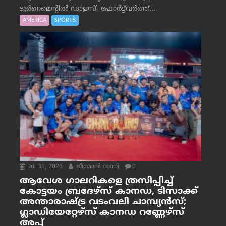
ടൂർണമെന്റിൽ ഡാളസ്- ഫോർട്ട്‌വര്‍ത്ത്...
AMERICA
SPORTS
Jul 31, 2026
ജീമോന്‍ റാന്നി
0
ആവേശ ഗാലറികളെ ത്രസിപ്പിച്ച്
കോട്ടയം ബ്രദേഴ്‌സ് കാനഡ, ടിസാക്ക്
അന്താരാഷ്ട്ര വടംവലി ചാമ്പ്യന്‍സ്;
ഗ്ലാഡിയേറ്റേഴ്‌സ് കാനഡ റണ്ണേഴ്‌സ്
അപ്പ്