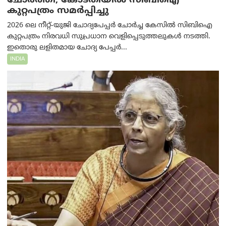
ചോർത്തി; കോടതിയില്‍ സിബിഐ
കുറ്റപത്രം സമര്‍പ്പിച്ചു
2026 ലെ നീറ്റ്-യുജി ചോദ്യപേപ്പർ ചോർച്ച കേസിൽ സിബിഐ
കുറ്റപത്രം നിരവധി സുപ്രധാന വെളിപ്പെടുത്തലുകൾ നടത്തി.
ഇതൊരു ലളിതമായ ചോദ്യ പേപ്പർ...
INDIA