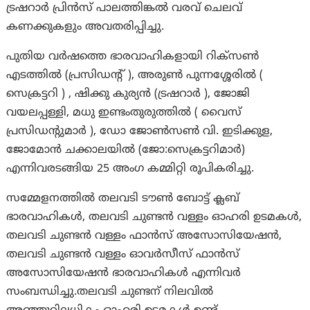
ട്രഷറാർ പ്രിൻസ് പാലത്തിങ്കൽ വരവ് ചെലവ്
കണക്കുകളും അവതരിപ്പിച്ചു.
പുതിയ വർഷത്തെ ഭാരവാഹികളായി റിക്സൺ
എടത്തിൽ (പ്രസിഡന്റ് ), അരുൺ പുന്നശ്ശേരിൽ (
സെക്രട്ടറി ) , ഷിക്കു കുര്യൻ (ട്രഷറാർ ), ജോജി
വയലപ്പള്ളി, മധു ഇണ്ടംതുരുത്തിൽ ( വൈസ്
പ്രസിഡന്റുമാർ ), ഡോ ജോൺസൺ വി. ഇടിക്കുള,
ജോമോൻ ചക്കാലയിൽ (ജോ:സെക്രട്ടറിമാർ)
എന്നിവരടങ്ങിയ 25 അംഗ കമ്മിറ്റി രൂപികരിച്ചു.
സമ്മേളനത്തില്‍ തലവടി ടൗൺ ബോട്ട് ക്ലബ്
ഭാരവാഹികള്‍, തലവടി ചുണ്ടൻ വള്ളം ഓഹരി ഉടമകൾ,
തലവടി ചുണ്ടൻ വള്ളം ഫാൻസ് അസോസിയേഷന്‍,
തലവടി ചുണ്ടൻ വള്ളം ഓവർസീസ് ഫാൻസ്
അസോസിയേഷന്‍ ഭാരവാഹികൾ എന്നിവർ
സംബന്ധിച്ചു.തലവടി ചുണ്ടന് നിലവിൽ