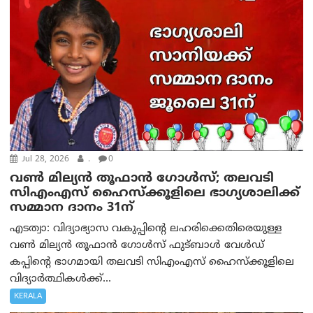
Jul 28, 2026
.
0
വൺ മില്യൻ തൂഫാൻ ഗോൾസ്; തലവടി
സിഎംഎസ് ഹൈസ്ക്കൂളിലെ ഭാഗ്യശാലിക്ക്
സമ്മാന ദാനം 31ന്
എടത്വാ: വിദ്യാഭ്യാസ വകുപ്പിന്റെ ലഹരിക്കെതിരെയുള്ള
വൺ മില്യൻ തൂഫാൻ ഗോൾസ് ഫുട്ബാള്‍ വേൾഡ്
കപ്പിന്റെ ഭാഗമായി തലവടി സിഎംഎസ് ഹൈസ്ക്കൂളിലെ
വിദ്യാർത്ഥികൾക്ക്...
KERALA