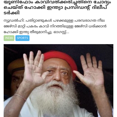
യൂണിഫോം കാവിവത്ക്കരിച്ചതിനെ ചോദ്യം
ചെയ്ത് ഹോക്കി ഇന്ത്യാ പ്രസിഡന്റ് ദിലീപ്
ടര്‍ക്കി
ന്യൂഡൽഹി: പതിറ്റാണ്ടുകൾ പഴക്കമുള്ള പരമ്പരാഗത നീല
ജേഴ്‌സി മാറ്റി പകരം കാവി നിറത്തിലുള്ള ജേഴ്‌സി ധരിക്കാൻ
ഹോക്കി ഇന്ത്യ തീരുമാനിച്ചു. ഓഗസ്റ്റ്...
INDIA
SPORTS