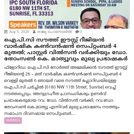
Aug 5, 2026
രാജു പൊന്നോലിൽ
0
ഐ.പി.സി സൗത്ത് ഈസ്റ്റ് റീജിയൻ
വാർഷിക കൺവൻഷൻ സെപ്റ്റംബർ 4
മുതൽ; പാസ്റ്റർ വിൽസൻ വർക്കിയും ഡോ.
തോംസൺ കെ. മാത്യൂവും മുഖ്യ പ്രഭാഷകർ
ഫ്ളോറിഡ: ഐ.പി.സി നോർത്ത് അമേരിക്കൻ സൗത്ത് ഈസ്റ്റ്
റീജിയന്റെ 26 – മത് വാർഷിക കൺവൻഷൻ സെപ്റ്റംബർ 4
വെള്ളി മുതൽ 6 ഞായർ വരെ സൗത്ത് ഫ്ലോറിഡയിലുള്ള
ഐ.പി.സി ചർച്ചിൽ (6180 NW 11th Street, Sunrise) വെച്ച്
നടത്തപ്പെടും. അനുഗ്രഹീത പ്രാസംഗികരും ഉണർവ്
പ്രഭാഷകരുമായ റവ. ഡോ. വിൽസൻ വർക്കി, റവ.ഡോ.
തോംസൺ കെ.മാത്യൂ എന്നിവർ മുഖ്യ പ്രഭാഷണം നടത്തും.
സമാപന ദിവസമായ സെപ്റ്റംബർ...
AMERICA