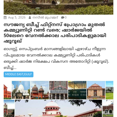
Aug 5, 2026
നസീല്‍ മുഹമ്മദ്
0
സൗജന്യ ബീച്ച് ഫിറ്റ്നസ് പ്രോ​ഗ്രാം മുതൽ
കമ്മ്യൂണിറ്റി റൺ വരെ; ഷാർജയിൽ
50ലേറെ വേനൽക്കാല പരിപാടികളുമായി
ഷൂറൂഖ്
ഓഗസ്റ്റ്, സെപ്റ്റംബർ മാസങ്ങളിലായി ഏഴാഴ്ച നീളുന്ന
വിപുലമായ വേനൽക്കാല കമ്മ്യൂണിറ്റി പരിപാടികൾ
ഒരുക്കി ഷാർജ നിക്ഷേപ വികസന അതോറിറ്റി (ഷൂറൂഖ്).
ബീച്ച്...
MIDDLE EAST/GULF