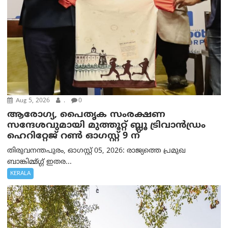
Aug 5, 2026
.
0
ആരോഗ്യ, പൈതൃക സംരക്ഷണ
സന്ദേശവുമായി മുത്തൂറ്റ് ബ്ലൂ ട്രിവാൻഡ്രം
ഹെറിറ്റേജ് റൺ ഓഗസ്റ്റ് 9 ന്
തിരുവനന്തപുരം, ഓഗസ്റ്റ് 05, 2026: രാജ്യത്തെ പ്രമുഖ
ബാങ്കിമ്മ്ഗ്ഗ് ഇതര...
KERALA