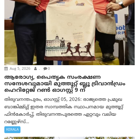
Aug 5, 2026
.
0
ആരോഗ്യ, പൈതൃക സംരക്ഷണ
സന്ദേശവുമായി മുത്തൂറ്റ് ബ്ലൂ ട്രിവാൻഡ്രം
ഹെറിറ്റേജ് റൺ ഓഗസ്റ്റ് 9 ന്
തിരുവനന്തപുരം, ഓഗസ്റ്റ് 05, 2026: രാജ്യത്തെ പ്രമുഖ
ബാങ്കിമ്മ്ഗ്ഗ് ഇതര സാമ്പത്തിക സ്ഥാപനമായ മുത്തൂറ്റ്
ഫിൻകോർപ്പ്, തിരുവനന്തപുരത്തെ ഏറ്റവും വലിയ
റണ്ണേഴ്‌സ്...
KERALA