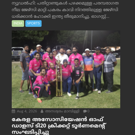
ന്യൂഡൽഹി: പതിറ്റാണ്ടുകൾ പഴക്കമുള്ള പരമ്പരാഗത
നീല ജേഴ്‌സി മാറ്റി പകരം കാവി നിറത്തിലുള്ള ജേഴ്‌സി
ധരിക്കാൻ ഹോക്കി ഇന്ത്യ തീരുമാനിച്ചു. ഓഗസ്റ്റ്...
INDIA
SPORTS
Aug 4, 2026
അനശ്വരം മാമ്പിള്ളി
0
കേരള അസോസിയേഷൻ ഓഫ്
ഡാളസ് ടി20 ക്രിക്കറ്റ് ടൂർണമെന്റ്
സംഘടിപ്പിച്ചു