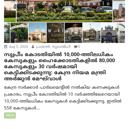
Aug 5, 2026
പ്രശാന്ത്, ന്യൂഡല്‍ഹി
0
സുപ്രീം കോടതിയിൽ 10,000-ത്തിലധികം
കേസുകളും ഹൈക്കോടതികളിൽ 80,000
കേസുകളും 30 വർഷമായി
കെട്ടിക്കിടക്കുന്നു: കേന്ദ്ര നിയമ മന്ത്രി
അര്‍ജുന്‍ മേഘ്‌വാള്‍
കേന്ദ്ര സർക്കാർ പാർലമെന്റിൽ നൽകിയ കണക്കുകൾ
പ്രകാരം, സുപ്രീം കോടതിയിൽ 10 വർഷത്തിലേറെയായി
10,000-ത്തിലധികം കേസുകൾ കെട്ടിക്കിടക്കുന്നു. ഇതിൽ
558 കേസുകൾ...
INDIA