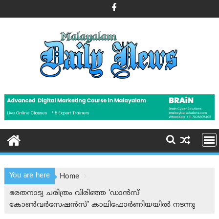
Skip
to
content
You are here
Home
ഭരതനാട്യ ചരിത്രം വിരിഞ്ഞ ‘ഡാൻസ്
കോൺവർസേഷൻസ്’ കാലിഫോർണിയയിൽ നടന്നു