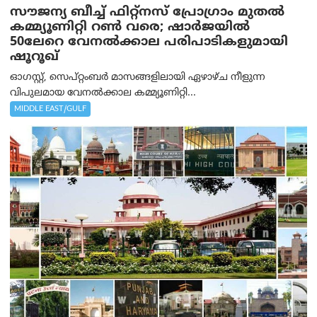
സൗജന്യ ബീച്ച് ഫിറ്റ്നസ് പ്രോ​ഗ്രാം മുതൽ
കമ്മ്യൂണിറ്റി റൺ വരെ; ഷാർജയിൽ
50ലേറെ വേനൽക്കാല പരിപാടികളുമായി
ഷൂറൂഖ്
ഓഗസ്റ്റ്, സെപ്റ്റംബർ മാസങ്ങളിലായി ഏഴാഴ്ച നീളുന്ന
വിപുലമായ വേനൽക്കാല കമ്മ്യൂണിറ്റി...
MIDDLE EAST/GULF