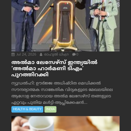
Jul 24, 2026
രാഹുല്‍ ധിംഗ്ര
0
അൽമാ ലേസേഴ്സ് ഇന്ത്യയിൽ
‘അൽമാ ഹാർമണി ടിഎം’
പുറത്തിറക്കി
ന്യൂഡൽഹി: ഊർജ്ജ അധിഷ്ഠിത മെഡിക്കൽ
സൗന്ദര്യാത്മക സാങ്കേതിക വിദ്യകളുടെ മേഖലയിലെ
ആഗോള നേതാവായ അൽമ ലേസേഴ്സ് തങ്ങളുടെ
ഏറ്റവും പുതിയ മൾട്ടി-ആപ്ലിക്കേഷൻ...
HEALTH & BEAUTY
INDIA