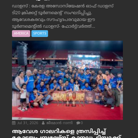
ഡാളസ് : കേരള അസോസിയേഷൻ ഓഫ് ഡാളസ്
ടി20 ക്രിക്കറ്റ് ടൂർണമെന്റ് സംഘടിപ്പിച്ചു.
ആവേശകരവും സൗഹൃദപരവുമായ ഈ
ടൂർണമെന്റിൽ ഡാളസ്- ഫോർട്ട്‌വര്‍ത്ത്...
AMERICA
SPORTS
Jul 31, 2026
ജീമോന്‍ റാന്നി
0
ആവേശ ഗാലറികളെ ത്രസിപ്പിച്ച്