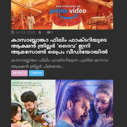
Jul 23, 2026
.
0
കാസാബ്ലാങ്കാ ഫിലിം ഫാക്ടറിയുടെ
ആക്ഷൻ ത്രില്ലർ ‘ദൈവ’ ഇനി
ആമസോൺ പ്രൈം വീഡിയോയിൽ
കാസാബ്ലാങ്കാ ഫിലിം ഫാക്ടറിയുടെ പുതിയ കന്നഡ
ആക്ഷൻ ത്രില്ലർ ചിത്രമായ...
AMERICA
CINEMA