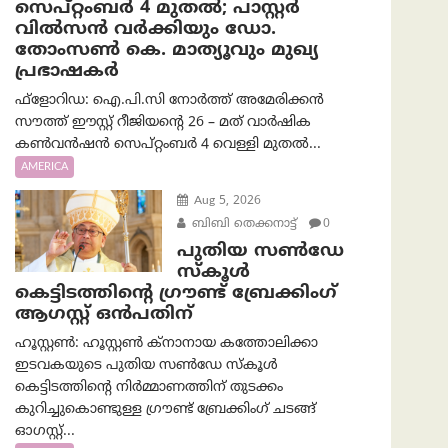
സെപ്റ്റംബർ 4 മുതൽ; പാസ്റ്റർ
വിൽസൻ വർക്കിയും ഡോ.
തോംസൺ കെ. മാത്യൂവും മുഖ്യ
പ്രഭാഷകർ
ഫ്ളോറിഡ: ഐ.പി.സി നോർത്ത് അമേരിക്കൻ
സൗത്ത് ഈസ്റ്റ് റീജിയന്റെ 26 – മത് വാർഷിക
കൺവൻഷൻ സെപ്റ്റംബർ 4 വെള്ളി മുതൽ...
AMERICA
Aug 5, 2026
ബിബി തെക്കനാട്ട്
0
പുതിയ സൺഡേ
സ്കൂൾ
കെട്ടിടത്തിന്റെ ഗ്രൗണ്ട് ബ്രേക്കിംഗ്
ആഗസ്റ്റ് ഒൻപതിന്
ഹൂസ്റ്റൺ: ഹൂസ്റ്റൺ ക്നാനായ കത്തോലിക്കാ
ഇടവകയുടെ പുതിയ സൺഡേ സ്കൂൾ
കെട്ടിടത്തിന്റെ നിർമ്മാണത്തിന് തുടക്കം
കുറിച്ചുകൊണ്ടുള്ള ഗ്രൗണ്ട് ബ്രേക്കിംഗ് ചടങ്ങ്
ഓഗസ്റ്റ്...