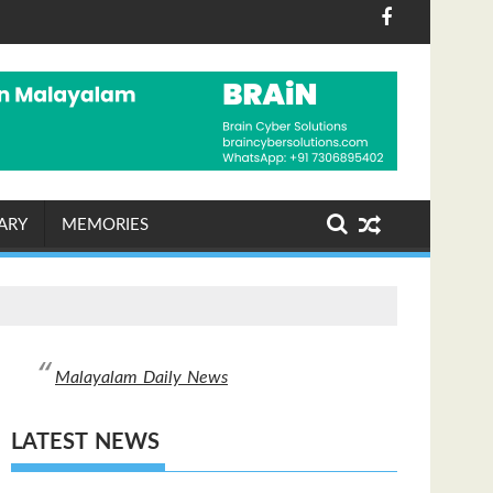
വുമായി അസീസ് പെർള; മൂന്ന് പതിറ്റാണ്ടിന്റെ കലാസപര്യയ്ക
അമേരിക്കയില്‍ ജോലി ചെയ്യുന്
ARY
MEMORIES
Malayalam Daily News
LATEST NEWS