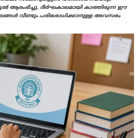
്ടൽ ആരംഭിച്ചു. ദീർഘകാലമായി കാത്തിരുന്ന ഈ
ഫലങ്ങൾ വീണ്ടും പരിശോധിക്കാനുള്ള അവസരം