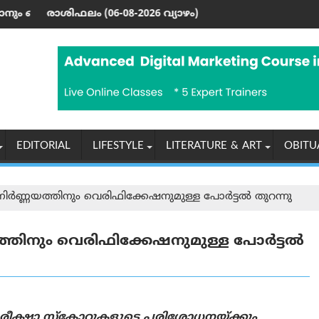
്തി: ഇറാൻ വിദേശകാര്യ മന്ത്രാലയം
-2026 വ്യാഴം)
മാപ്പിള കലയുടെ മധുര
EDITORIAL
LIFESTYLE
LITERATURE & ART
OBITU
ർണ്ണയത്തിനും വെരിഫിക്കേഷനുമുള്ള പോർട്ടൽ തുറന്നു
തിനും വെരിഫിക്കേഷനുമുള്ള പോർട്ടൽ
പരീക്ഷാ സ്കോറുകളുടെ പരിശോധനയ്ക്കും