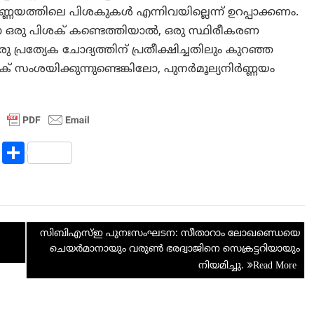
യനിർണ്ണയത്തിലെ പിശകുകൾ എന്നിവയില്ലെന്ന് ഉറപ്പാക്കണം.
ലോ ഒരു പിശക് കണ്ടെത്തിയാൽ, ഒരു സ്ഥിരീകരണ
 പ്രത്യേക ചോദ്യത്തിന് പ്രതീക്ഷിച്ചതിലും കുറഞ്ഞ
പിശക് സംശയിക്കുന്നുണ്ടെങ്കിലോ, പുനർമൂല്യനിർണ്ണയം
R
S
e
h
d
ar
di
e
സിബിഎസ്ഇ പുനഃസംഘടന: സീതാറാം ലോഖണ്ഡെയെ
t
ചെയർമാനായും വരുൺ ഭരദ്വാജിനെ സെക്രട്ടറിയായും
നിയമിച്ചു.