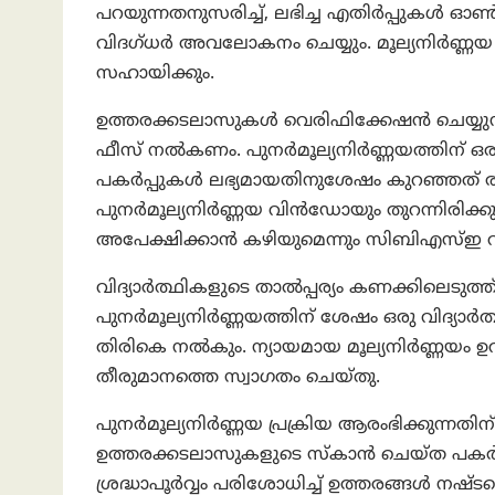
പറയുന്നതനുസരിച്ച്, ലഭിച്ച എതിർപ്പുകൾ ഓൺ
വിദഗ്ധർ അവലോകനം ചെയ്യും. മൂല്യനിർണ്ണയ പ
സഹായിക്കും.
ഉത്തരക്കടലാസുകൾ വെരിഫിക്കേഷൻ ചെയ്യുന്ന
ഫീസ് നൽകണം. പുനർമൂല്യനിർണ്ണയത്തിന് ഒരു
പകർപ്പുകൾ ലഭ്യമായതിനുശേഷം കുറഞ്ഞത് രണ
പുനർമൂല്യനിർണ്ണയ വിൻഡോയും തുറന്നിരിക്കുമ
അപേക്ഷിക്കാൻ കഴിയുമെന്നും സിബിഎസ്ഇ വ്യ
വിദ്യാർത്ഥികളുടെ താൽപ്പര്യം കണക്കിലെടുത്ത
പുനർമൂല്യനിർണ്ണയത്തിന് ശേഷം ഒരു വിദ്യാർത്
തിരികെ നൽകും. ന്യായമായ മൂല്യനിർണ്ണയം ഉറപ
തീരുമാനത്തെ സ്വാഗതം ചെയ്തു.
പുനർമൂല്യനിർണ്ണയ പ്രക്രിയ ആരംഭിക്കുന്നതിന്
ഉത്തരക്കടലാസുകളുടെ സ്കാൻ ചെയ്ത പകർപ്
ശ്രദ്ധാപൂർവ്വം പരിശോധിച്ച് ഉത്തരങ്ങൾ നഷ്ടപ്പ