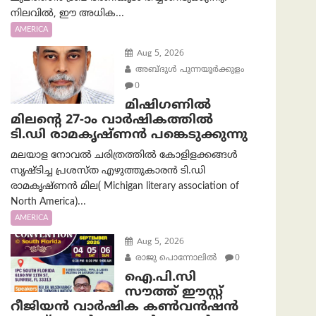
നിലവിൽ, ഈ അധിക...
AMERICA
Aug 5, 2026
അബ്ദുൾ പുന്നയൂർക്കുളം
0
മിഷിഗണിൽ
മിലന്റെ 27-ാം വാർഷികത്തിൽ
ടി.ഡി രാമകൃഷ്ണൻ പങ്കെടുക്കുന്നു
മലയാള നോവൽ ചരിത്രത്തിൽ കോളിളക്കങ്ങൾ
സൃഷ്ടിച്ച പ്രശസ്‌ത എഴുത്തുകാരൻ ടി.ഡി
രാമകൃഷ്ണൻ മില( Michigan literary association of
North America)...
AMERICA
Aug 5, 2026
രാജു പൊന്നോലിൽ
0
ഐ.പി.സി
സൗത്ത് ഈസ്റ്റ്
റീജിയൻ വാർഷിക കൺവൻഷൻ