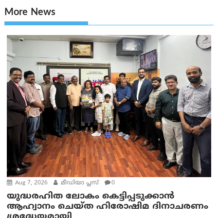
More News
Aug 7, 2026
മീഡിയാ പ്ലസ്
0
യുദ്ധരഹിത ലോകം കെട്ടിപ്പടുക്കാന്‍
ആഹ്വാനം ചെയ്ത ഹിരോഷിമ ദിനാചരണം
ശ്രദ്ധേയമായി