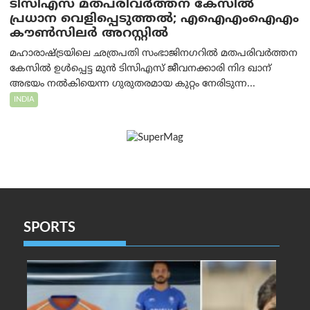
ടിസിഎസ് മതപരിവർത്തന കേസിൽ
പ്രധാന വെളിപ്പെടുത്തൽ; എഐഎംഐഎം
കൗൺസിലർ അറസ്റ്റിൽ
മഹാരാഷ്ട്രയിലെ ഛത്രപതി സംഭാജിനഗറിൽ മതപരിവർത്തന
കേസിൽ ഉൾപ്പെട്ട മുൻ ടിസിഎസ് ജീവനക്കാരി നിദ ഖാന്
അഭയം നൽകിയെന്ന ഗുരുതരമായ കുറ്റം നേരിടുന്ന...
INDIA
SPORTS