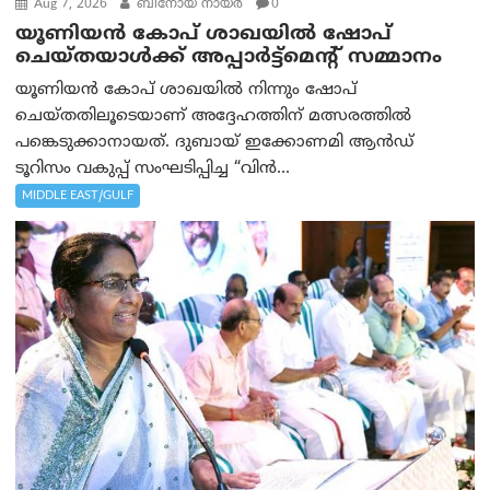
Aug 7, 2026
ബിനോയ് നായര്‍
0
യൂണിയൻ കോപ് ശാഖയിൽ ഷോപ്
ചെയ്തയാൾക്ക് അപ്പാർട്ട്മെന്റ് സമ്മാനം
യൂണിയൻ കോപ് ശാഖയിൽ നിന്നും ഷോപ്
ചെയ്തതിലൂടെയാണ് അദ്ദേഹത്തിന് മത്സരത്തിൽ
പങ്കെടുക്കാനായത്. ദുബായ് ഇക്കോണമി ആൻഡ്
ടൂറിസം വകുപ്പ് സംഘടിപ്പിച്ച “വിൻ...
MIDDLE EAST/GULF