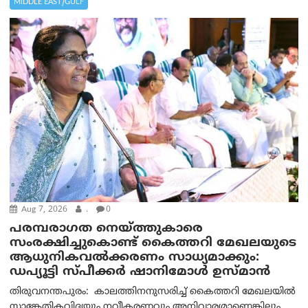
MIDDLE EAST/GULF
Aug 7, 2026
.
0
പരമ്പരാഗത നെയ്ത്തുകാരെ
സംരക്ഷിച്ചുകൊണ്ട് കൈത്തറി മേഖലയുടെ
ആധുനികവൽക്കരണം സാധ്യമാക്കും:
ഡപ്യൂട്ടി സ്പീക്കർ ഷാനിമോൾ ഉസ്മാൻ
തിരുവനന്തപുരം: കാലത്തിനനുസരിച്ച് കൈത്തറി മേഖലയിൽ
സാങ്കേതികവിദ്യയും നവീകരണവും അനിവാര്യമാണെങ്കിലും,