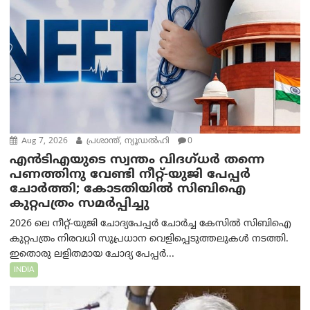
Aug 7, 2026
പ്രശാന്ത്, ന്യൂഡല്‍ഹി
0
എൻ‌ടി‌എയുടെ സ്വന്തം വിദഗ്ധർ തന്നെ
പണത്തിനു വേണ്ടി നീറ്റ്-യു‌ജി പേപ്പർ
ചോർത്തി; കോടതിയില്‍ സിബിഐ
കുറ്റപത്രം സമര്‍പ്പിച്ചു
2026 ലെ നീറ്റ്-യുജി ചോദ്യപേപ്പർ ചോർച്ച കേസിൽ സിബിഐ
കുറ്റപത്രം നിരവധി സുപ്രധാന വെളിപ്പെടുത്തലുകൾ നടത്തി.
ഇതൊരു ലളിതമായ ചോദ്യ പേപ്പർ...
INDIA