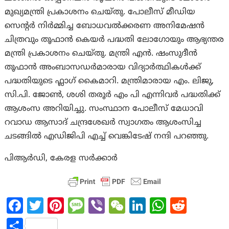
മുഖ്യമന്ത്രി പ്രകാശനം ചെയ്തു. പോലീസ് മീഡിയ
സെന്റർ നിർമ്മിച്ച ബോധവൽക്കരണ അനിമേഷൻ
ചിത്രവും തൂഫാൻ കെയർ പദ്ധതി ലോഗോയും ആഭ്യന്തര
മന്ത്രി പ്രകാശനം ചെയ്തു. മന്ത്രി എൻ. ഷംസുദീൻ
തൂഫാൻ അംബാസഡർമാരായ വിദ്യാർത്ഥികൾക്ക്
പദ്ധതിയുടെ ഫ്ലാഗ് കൈമാറി. മന്ത്രിമാരായ എം. ലിജു,
സി.പി. ജോൺ, ശശി തരൂർ എം പി എന്നിവർ പദ്ധതിക്ക്
ആശംസ അറിയിച്ചു. സംസ്ഥാന പോലീസ് മേധാവി
റവാഡ ആസാദ് ചന്ദ്രശേഖർ സ്വാഗതം ആശംസിച്ച
ചടങ്ങിൽ എഡിജിപി എച്ച് വെങ്കിടേഷ് നന്ദി പറഞ്ഞു.
പിആര്‍ഡി, കേരള സര്‍ക്കാര്‍
Fa
T
Pi
M
Vi
W
Li
W
R
ce
w
nt
es
b
e
n
h
e
S