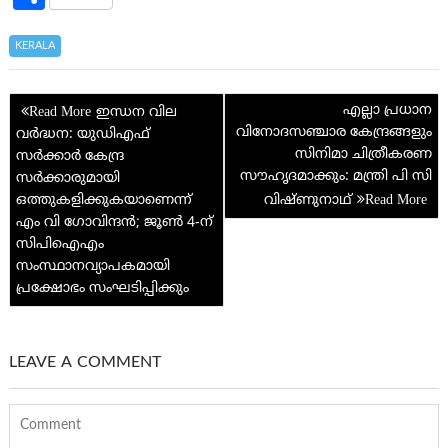
b
itt
er
sa
er
C
ke
at
d
h
o
er
es
g
h
dI
s
di
ar
KERALA
o
t
e
at
n
A
t
e
Post
k
p
എല്ലാ പ്രധാന
ഇന്ധന വില
navigation
വിനോദസഞ്ചാര കേന്ദ്രങ്ങളും
വര്‍ദ്ധന: യുഡി‌എഫ്
p
സിനിമാ ചിത്രീകരണ
സർക്കാർ കേന്ദ്ര
സൗഹൃദമാക്കും: മന്ത്രി പി സി
സർക്കാരുമായി
ഒത്തുകളിക്കുകയാണെന്ന്
വിഷ്ണുനാഥ്
എം വി ഗോവിന്ദന്‍; ജൂണ്‍ 4-ന്
സിപിഐ‌എം
സംസ്ഥാനവ്യാപകമായി
പ്രക്ഷോഭം സംഘടിപ്പിക്കും
LEAVE A COMMENT