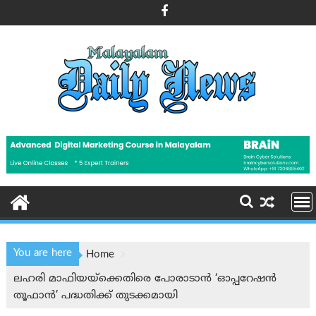
Skip
to
content
You are here
Home
ലഹരി മാഫിയയ്ക്കെതിരെ പോരാടാന്‍ ‘ഓപ്പറേഷൻ
തൂഫാൻ’ പദ്ധതിക്ക് തുടക്കമായി