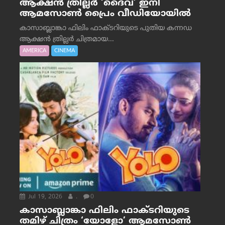
ആക്ഷൻ ത്രില്ലർ ‘ദൈവ’ ഇനി
ആമസോൺ പ്രൈം വീഡിയോയിൽ
കാസാബ്ലാങ്കാ ഫിലിം ഫാക്ടറിയുടെ പുതിയ കന്നഡ
ആക്ഷൻ ത്രില്ലർ ചിത്രമായ...
AMERICA
CINEMA
Jul 19, 2026
.
0
കാസാബ്ലാങ്കാ ഫിലിം ഫാക്ടറിയുടെ
തമിഴ് ചിത്രം ‘യോളോ’ ആമസോൺ