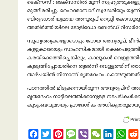
ടെക്സസ് : ടെക്സസിൽ മൂന്ന് സുഹൃത്തുക്കളുടെ
മുങ്ങിമരിച്ചു. ഹൈദരാബാദ് സ്വദേശിയും യൂ
ബിരുദധാരിയുമായ അനുരൂപ് റെഡ്ഡി കോഡുരു 
അതിർത്തിയിലെ ടോളിഡോ ബെൻഡ് റിസർവോ
സുഹൃത്തുക്കളോടൊപ്പം പോയ അനുരൂപ്, മീൻപ
കൂട്ടുകാരെയും സാഹസികമായി രക്ഷപെടുത്തി.
കരയ്ക്കെത്തിച്ചെങ്കിലും, കാലുകൾ വെള്ള
കുടുങ്ങിപ്പോയതിനെ തുടർന്ന് വെള്ളത്തിന് താഴ
താഴ്ചയിൽ നിന്നാണ് മൃതദേഹം കണ്ടെടുത്തത്
പഠനത്തിൽ മിടുക്കനായിരുന്ന അനുരൂപിന് അ
മൃതദേഹം നാട്ടിലെത്തിക്കാനുള്ള നടപടികൾക്
കുടുംബവുമായും പ്രാദേശിക അധികൃതരുമായും 
Fa
T
Pi
M
Vi
W
Li
W