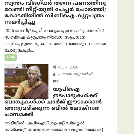
സ്വന്തം വിദഗ്ധർ തന്നെ പണത്തിനു
വേണ്ടി നീറ്റ്-യു‌ജി പേപ്പർ ചോർത്തി;
കോടതിയില്‍ സിബിഐ കുറ്റപത്രം
സമര്‍പ്പിച്ചു
2026 ലെ നീറ്റ്-യുജി ചോദ്യപേപ്പർ ചോർച്ച കേസിൽ
സിബിഐ കുറ്റപത്രം നിരവധി സുപ്രധാന
വെളിപ്പെടുത്തലുകൾ നടത്തി. ഇതൊരു ലളിതമായ
ചോദ്യ പേപ്പർ...
INDIA
Aug 7, 2026
പ്രശാന്ത്, ന്യൂഡല്‍ഹി
0
യുപിഐ
ഇടപാടുകൾക്ക്
ബാങ്കുകൾക്ക് ചാർജ് ഈടാക്കാൻ
അനുവദിക്കുന്ന ബിൽ ലോക്‌സഭ
പാസാക്കി
ഭാവിയിൽ യുപിഐയ്ക്കും മറ്റ് ഡിജിറ്റൽ
പേയ്‌മെന്റ് സേവനങ്ങൾക്കും ബാങ്കുകൾക്കും മറ്റ്