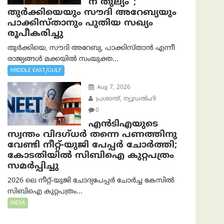
ന് തുല്യം”;
തുർക്കിയെയും സൗദി അറേബ്യയും
പാക്കിസ്താനും പുതിയ സഖ്യം
രൂപീകരിച്ചു
തുർക്കിയെ, സൗദി അറേബ്യ, പാക്കിസ്താന്‍ എന്നീ
രാജ്യങ്ങൾ മക്കയിൽ സംയുക്ത...
MIDDLE EAST/GULF
Aug 7, 2026
പ്രശാന്ത്, ന്യൂഡല്‍ഹി
0
എൻ‌ടി‌എയുടെ
സ്വന്തം വിദഗ്ധർ തന്നെ പണത്തിനു
വേണ്ടി നീറ്റ്-യു‌ജി പേപ്പർ ചോർത്തി;
കോടതിയില്‍ സിബിഐ കുറ്റപത്രം
സമര്‍പ്പിച്ചു
2026 ലെ നീറ്റ്-യുജി ചോദ്യപേപ്പർ ചോർച്ച കേസിൽ
സിബിഐ കുറ്റപത്രം...
INDIA