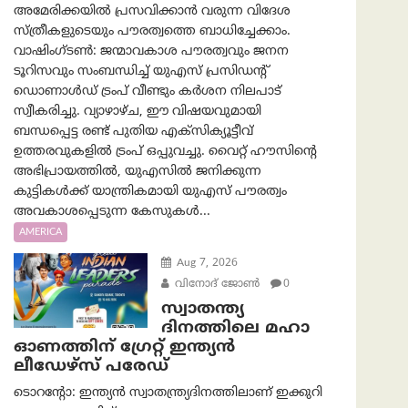
അമേരിക്കയിൽ പ്രസവിക്കാൻ വരുന്ന വിദേശ
സ്ത്രീകളുടെയും പൗരത്വത്തെ ബാധിച്ചേക്കാം.
വാഷിംഗ്ടണ്‍: ജന്മാവകാശ പൗരത്വവും ജനന
ടൂറിസവും സംബന്ധിച്ച് യുഎസ് പ്രസിഡന്റ്
ഡൊണാൾഡ് ട്രംപ് വീണ്ടും കർശന നിലപാട്
സ്വീകരിച്ചു. വ്യാഴാഴ്ച, ഈ വിഷയവുമായി
ബന്ധപ്പെട്ട രണ്ട് പുതിയ എക്സിക്യൂട്ടീവ്
ഉത്തരവുകളിൽ ട്രംപ് ഒപ്പുവച്ചു. വൈറ്റ് ഹൗസിന്റെ
അഭിപ്രായത്തിൽ, യുഎസിൽ ജനിക്കുന്ന
കുട്ടികൾക്ക് യാന്ത്രികമായി യുഎസ് പൗരത്വം
അവകാശപ്പെടുന്ന കേസുകൾ...
AMERICA
Aug 7, 2026
വിനോദ് ജോൺ
0
സ്വാതന്ത്യ
ദിനത്തിലെ മഹാ
ഓണത്തിന് ഗ്രേറ്റ് ഇന്ത്യൻ
ലീഡേഴ്സ് പരേഡ്
ടൊറന്റോ: ഇന്ത്യൻ സ്വാതന്ത്ര്യദിനത്തിലാണ് ഇക്കുറി