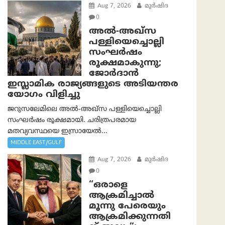
Aug 7, 2026
മുര്‍ഷിദ
0
അൽ-അഖ്‌സ
പള്ളിയെച്ചൊല്ലി
സംഘർഷം
രൂക്ഷമാകുന്നു;
ജോർദാൻ
ഇസ്ലാമിക രാജ്യങ്ങളുടെ അടിയന്തര
യോഗം വിളിച്ചു
ജറുസലേമിലെ അൽ-അഖ്‌സ പള്ളിയെച്ചൊല്ലി
സംഘർഷം രൂക്ഷമായി. ചരിത്രപരമായ
മതവ്യവസ്ഥയെ ഇസ്രായേൽ...
MIDDLE EAST/GULF
Aug 7, 2026
മുര്‍ഷിദ
0
“ഒരാളെ
ആക്രമിച്ചാല്‍
മൂന്നു പേരെയും
ആക്രമിക്കുന്നതി