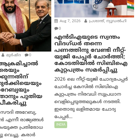
Aug 7, 2026
പ്രശാന്ത്, ന്യൂഡല്‍ഹി
0
എൻ‌ടി‌എയുടെ സ്വന്തം
വിദഗ്ധർ തന്നെ
പണത്തിനു വേണ്ടി നീറ്റ്-
മുര്‍ഷിദ
0
യു‌ജി പേപ്പർ ചോർത്തി;
കോടതിയില്‍ സിബിഐ
ക്രമിച്ചാല്‍
കുറ്റപത്രം സമര്‍പ്പിച്ചു
േരെയും
കുന്നതിന്
2026 ലെ നീറ്റ്-യുജി ചോദ്യപേപ്പർ
 തുർക്കിയെയും
ചോർച്ച കേസിൽ സിബിഐ
റേബ്യയും
കുറ്റപത്രം നിരവധി സുപ്രധാന
്താനും പുതിയ
വെളിപ്പെടുത്തലുകൾ നടത്തി.
പീകരിച്ചു
ഇതൊരു ലളിതമായ ചോദ്യ
 സൗദി അറേബ്യ,
പേപ്പർ...
്‍ എന്നീ രാജ്യങ്ങൾ
INDIA
ംയുക്ത പ്രതിരോധ
ു വെച്ചു. കരാർ