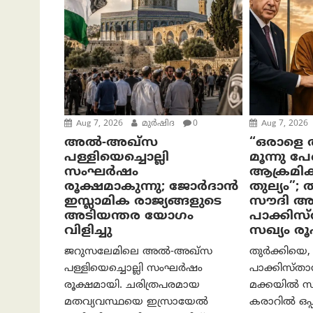
Aug 7, 2026
മുര്‍ഷിദ
0
Aug 7, 2026
അൽ-അഖ്‌സ
“ഒരാളെ ആ
പള്ളിയെച്ചൊല്ലി
മൂന്നു പ
സംഘർഷം
ആക്രമിക്
രൂക്ഷമാകുന്നു; ജോർദാൻ
തുല്യം”;
ഇസ്ലാമിക രാജ്യങ്ങളുടെ
സൗദി അ
അടിയന്തര യോഗം
പാക്കിസ
വിളിച്ചു
സഖ്യം രൂ
ജറുസലേമിലെ അൽ-അഖ്‌സ
തുർക്കിയെ,
പള്ളിയെച്ചൊല്ലി സംഘർഷം
പാക്കിസ്താന
രൂക്ഷമായി. ചരിത്രപരമായ
മക്കയിൽ സ
മതവ്യവസ്ഥയെ ഇസ്രായേൽ
കരാറിൽ ഒപ്പ