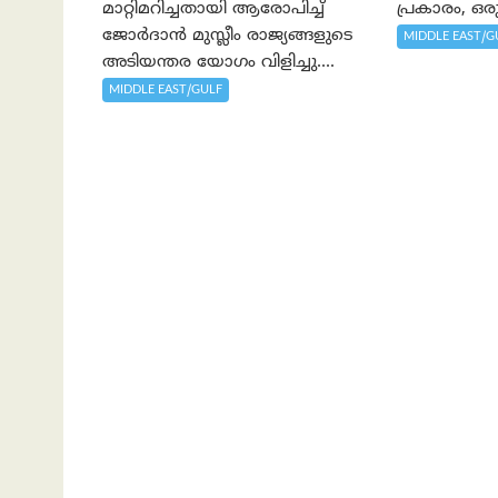
മാറ്റിമറിച്ചതായി ആരോപിച്ച്
പ്രകാരം, ഒരു
ജോർദാൻ മുസ്ലീം രാജ്യങ്ങളുടെ
MIDDLE EAST/G
അടിയന്തര യോഗം വിളിച്ചു....
MIDDLE EAST/GULF