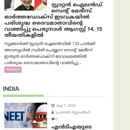
സ്റ്റാറ്റൻ ഐലൻഡ്
സെന്റ് മേരീസ്
ഓർത്തഡോക്സ് ഇടവകയിൽ
പരിശുദ്ധ ദൈവമാതാവിന്റെ
വാങ്ങിപ്പു പെരുനാൾ ആഗസ്റ്റ് 14, 15
തീയതികളിൽ
ന്യൂയോർക്ക് സ്റ്റാറ്റൻ ഐലൻഡിൽ 130 പാർക്ക്
അവന്യൂവിൽ സ്ഥിതി ചെയ്യുന്ന സെന്റ് മേരീസ്
ഇന്ത്യൻ ഓർത്തഡോക്സ് ദേവാലയത്തിൽ
പരിശുദ്ധ ദൈവമാതാവിന്റെ വാങ്ങിപ്പു...
AMERICA
INDIA
Aug 7, 2026
പ്രശാന്ത്, ന്യൂഡല്‍ഹി
0
എൻ‌ടി‌എയുടെ