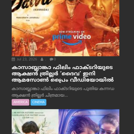
Jul 23, 2026
.
0
കാസാബ്ലാങ്കാ ഫിലിം ഫാക്ടറിയുടെ
ആക്ഷൻ ത്രില്ലർ ‘ദൈവ’ ഇനി
ആമസോൺ പ്രൈം വീഡിയോയിൽ
കാസാബ്ലാങ്കാ ഫിലിം ഫാക്ടറിയുടെ പുതിയ കന്നഡ
ആക്ഷൻ ത്രില്ലർ ചിത്രമായ...
AMERICA
CINEMA