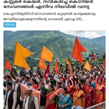
കസ്റ്റമർ കെയർ, നവീകരിച്ച കൊറിയർ
സേവനങ്ങൾ എന്നിവ നിലവിൽ വന്നു
കെഎസ്ആർടിസി സേവനങ്ങൾ കൂടുതൽ കാര്യക്ഷമവും
ജനകീയവുമാക്കുന്നതിന്റെ ഭാഗമായി എഐ (AI)...
KERALA