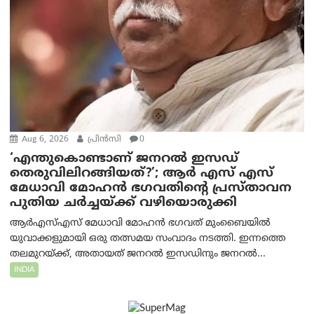
Aug 6, 2026
പ്രിന്‍സി
0
‘എന്തുകൊണ്ടാണ് ജനറൽ ഇസഡ്
തെരുവിലിറങ്ങിയത്?’; ആര്‍ എസ് എസ്
മേധാവി മോഹൻ ഭഗവതിന്റെ പ്രസ്താവന
പുതിയ ചര്‍ച്ചയ്ക്ക് വഴിയൊരുക്കി
ആർ‌എസ്‌എസ് മേധാവി മോഹൻ ഭഗവത് മുംബൈയിൽ
യുവാക്കളുമായി ഒരു തത്സമയ സംവാദം നടത്തി. ഇന്നത്തെ
തലമുറയ്ക്ക്, അതായത് ജനറൽ ഇസഡിനും ജനറൽ...
INDIA