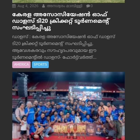
Aug 4, 2026
അനശ്വരം മാമ്പിള്ളി
0
കേരള അസോസിയേഷൻ ഓഫ്
ഡാളസ് ടി20 ക്രിക്കറ്റ് ടൂർണമെന്റ്
സംഘടിപ്പിച്ചു
ഡാളസ് : കേരള അസോസിയേഷൻ ഓഫ് ഡാളസ്
ടി20 ക്രിക്കറ്റ് ടൂർണമെന്റ് സംഘടിപ്പിച്ചു.
ആവേശകരവും സൗഹൃദപരവുമായ ഈ
ടൂർണമെന്റിൽ ഡാളസ്- ഫോർട്ട്‌വര്‍ത്ത്...
AMERICA
SPORTS