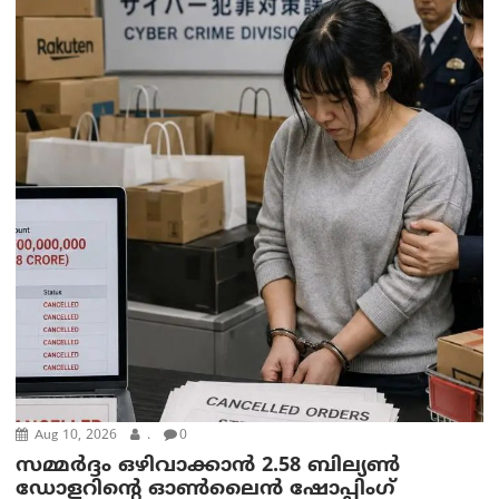
Aug 10, 2026
.
0
സമ്മര്‍ദ്ദം ഒഴിവാക്കാന്‍ 2.58 ബില്യൺ
ഡോളറിന്റെ ഓണ്‍ലൈന്‍ ഷോപ്പിംഗ്