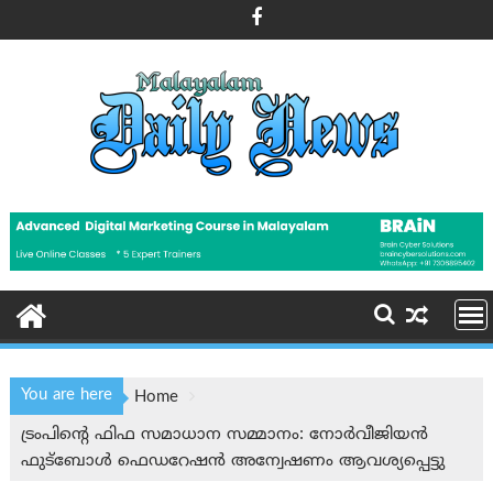
Skip
to
content
You are here
Home
ട്രംപിന്റെ ഫിഫ സമാധാന സമ്മാനം: നോർവീജിയൻ
ഫുട്ബോൾ ഫെഡറേഷൻ അന്വേഷണം ആവശ്യപ്പെട്ടു