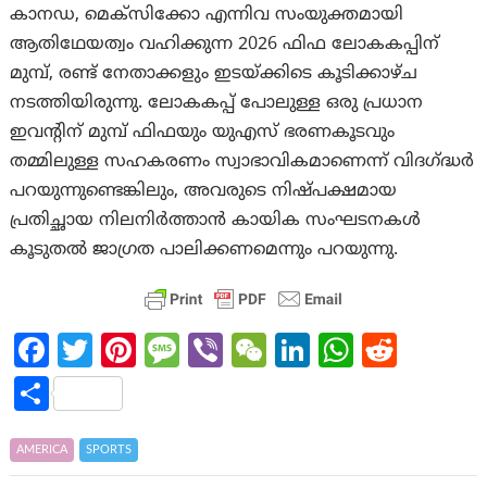
കാനഡ, മെക്സിക്കോ എന്നിവ സംയുക്തമായി
ആതിഥേയത്വം വഹിക്കുന്ന 2026 ഫിഫ ലോകകപ്പിന്
മുമ്പ്, രണ്ട് നേതാക്കളും ഇടയ്ക്കിടെ കൂടിക്കാഴ്ച
നടത്തിയിരുന്നു. ലോകകപ്പ് പോലുള്ള ഒരു പ്രധാന
ഇവന്റിന് മുമ്പ് ഫിഫയും യുഎസ് ഭരണകൂടവും
തമ്മിലുള്ള സഹകരണം സ്വാഭാവികമാണെന്ന് വിദഗ്ദ്ധർ
പറയുന്നുണ്ടെങ്കിലും, അവരുടെ നിഷ്പക്ഷമായ
പ്രതിച്ഛായ നിലനിർത്താൻ കായിക സംഘടനകൾ
കൂടുതൽ ജാഗ്രത പാലിക്കണമെന്നും പറയുന്നു.
Fa
T
Pi
M
Vi
W
Li
W
R
ce
w
nt
es
b
e
n
h
e
S
b
itt
er
sa
er
C
ke
at
d
h
o
er
es
g
h
dI
s
di
ar
AMERICA
SPORTS