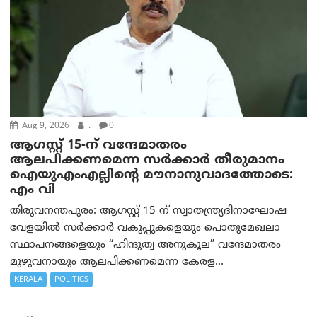
Aug 9, 2026
.
0
ആഗസ്റ്റ് 15-ന് വന്ദേമാതരം
ആലപിക്കണമെന്ന സര്‍ക്കാര്‍ തീരുമാനം
ഐയുഎംഎല്ലിന്റെ മൗനാനുവാദത്തോടെ:
എം വി
തിരുവനന്തപുരം: ആഗസ്റ്റ് 15 ന് സ്വാതന്ത്ര്യദിനാഘോഷ
വേളയിൽ സർക്കാർ വകുപ്പുകളെയും പൊതുമേഖലാ
സ്ഥാപനങ്ങളെയും “ഹിന്ദുത്വ അനുകൂല” വന്ദേമാതരം
മുഴുവനായും ആലപിക്കണമെന്ന കേരള...
KERALA
POLITICS