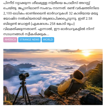
പിന്നീട് റദ്ദാക്കുന്ന ശീലമുള്ള സ്ത്രീയെ പോലീസ് അറസ്റ്റ്
ചെയ്തു. ജപ്പാനിലാണ് സംഭവം നടന്നത്. രണ്ട് വർഷത്തിനിടെ
2,100-ലധികം ഓൺലൈൻ ഓർഡറുകൾ 32 കാരിയായ മയൂ
യോഷിദ നല്‍കിയതായി ആരോപിക്കപ്പെടുന്നു. ഇത് 2.58
ബില്യണ്‍ ഡോളര്‍ (ഏകദേശം 258 കോടി രൂപ)
വിലമതിക്കുന്നതാണ്. എന്നാല്‍, ഈ ഓർഡറുകളിൽ നിന്ന്
സാധനങ്ങൾ സ്വീകരിക്കുക...
AMERICA
STRANGE NEWS
WORLD