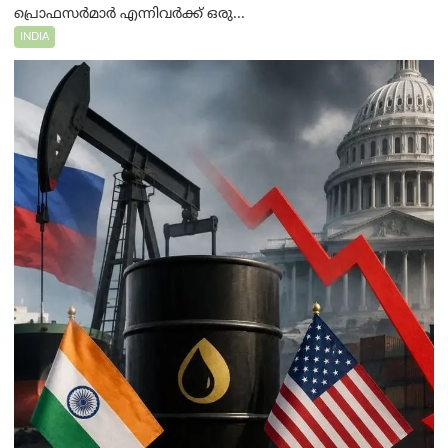
പ്രൊഫസർമാർ എന്നിവർക്ക് ഒരു...
INDIA