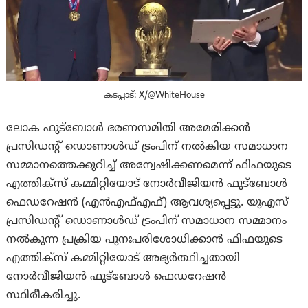
കടപ്പാട്: X/@WhiteHouse
ലോക ഫുട്ബോൾ ഭരണസമിതി അമേരിക്കൻ
പ്രസിഡന്റ് ഡൊണാൾഡ് ട്രംപിന് നൽകിയ സമാധാന
സമ്മാനത്തെക്കുറിച്ച് അന്വേഷിക്കണമെന്ന് ഫിഫയുടെ
എത്തിക്സ് കമ്മിറ്റിയോട് നോർവീജിയൻ ഫുട്ബോൾ
ഫെഡറേഷൻ (എൻഎഫ്എഫ്) ആവശ്യപ്പെട്ടു. യുഎസ്
പ്രസിഡന്റ് ഡൊണാൾഡ് ട്രംപിന് സമാധാന സമ്മാനം
നൽകുന്ന പ്രക്രിയ പുനഃപരിശോധിക്കാൻ ഫിഫയുടെ
എത്തിക്സ് കമ്മിറ്റിയോട് അഭ്യർത്ഥിച്ചതായി
നോർവീജിയൻ ഫുട്ബോൾ ഫെഡറേഷൻ
സ്ഥിരീകരിച്ചു.