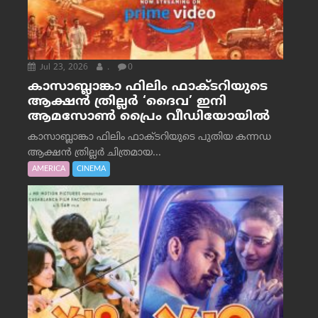
Jul 23, 2026
.
0
കാസാബ്ലാങ്കാ ഫിലിം ഫാക്ടറിയുടെ
ആക്ഷൻ ത്രില്ലർ ‘ദൈവ’ ഇനി
ആമസോൺ പ്രൈം വീഡിയോയിൽ
കാസാബ്ലാങ്കാ ഫിലിം ഫാക്ടറിയുടെ പുതിയ കന്നഡ
ആക്ഷൻ ത്രില്ലർ ചിത്രമായ...
AMERICA
CINEMA