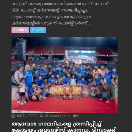
ഡാളസ് : കേരള അസോസിയേഷൻ ഓഫ് ഡാളസ്
ടി20 ക്രിക്കറ്റ് ടൂർണമെന്റ് സംഘടിപ്പിച്ചു.
ആവേശകരവും സൗഹൃദപരവുമായ ഈ
ടൂർണമെന്റിൽ ഡാളസ്- ഫോർട്ട്‌വര്‍ത്ത്...
AMERICA
SPORTS
Jul 31, 2026
ജീമോന്‍ റാന്നി
0
ആവേശ ഗാലറികളെ ത്രസിപ്പിച്ച്
കോട്ടയം ബ്രദേഴ്‌സ് കാനഡ, ടിസാക്ക്