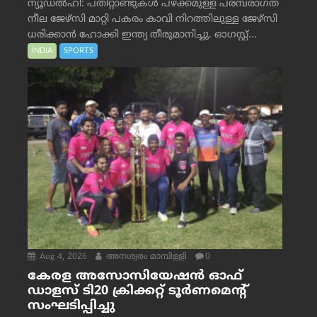
ന്യൂഡൽഹി: പതിറ്റാണ്ടുകൾ പഴക്കമുള്ള പരമ്പരാഗത
നീല ജേഴ്‌സി മാറ്റി പകരം കാവി നിറത്തിലുള്ള ജേഴ്‌സി
ധരിക്കാൻ ഹോക്കി ഇന്ത്യ തീരുമാനിച്ചു. ഓഗസ്റ്റ്...
INDIA
SPORTS
Aug 4, 2026
അനശ്വരം മാമ്പിള്ളി
0
കേരള അസോസിയേഷൻ ഓഫ്
ഡാളസ് ടി20 ക്രിക്കറ്റ് ടൂർണമെന്റ്
സംഘടിപ്പിച്ചു