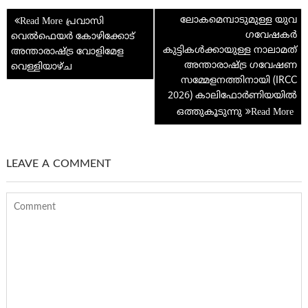
o
t
e
at
n
A
t
e
Post
k
p
ലോകമെമ്പാടുമുള്ള യുവ
പ്രവാസി
navigation
ഗവേഷകർ
വെൽഫെയർ കോഴിക്കോട്
p
കുട്ടികൾക്കായുള്ള നാലാമത്
അന്താരാഷ്ട്ര വോളിമേള
അന്താരാഷ്ട്ര ഗവേഷണ
വെള്ളിയാഴ്ച
സമ്മേളനത്തിനായി (IRCC
2026) കാലിഫോർണിയയിൽ
ഒത്തുകൂടുന്നു
LEAVE A COMMENT