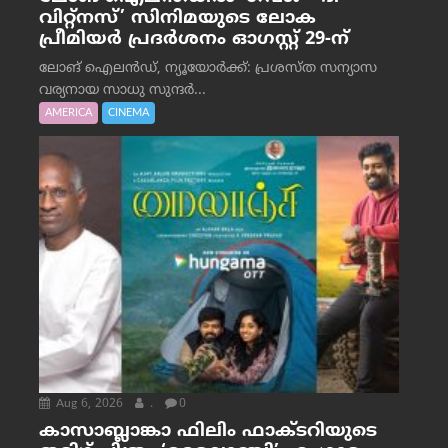
വിറ്റ്‌നസ്’ സിനിമയുടെ ലോക
പ്രീമിയർ പ്രദർശനം ഓഗസ്റ്റ് 29-ന്
ലോങ് ഐലൻഡ്, ന്യൂയോർക്ക്: പ്രശസ്ത സന്യാസ
വര്യനായ സാധു സുന്ദർ...
AMERICA
CINEMA
Aug 6, 2026
.
0
കാസാബ്ലാങ്കാ ഫിലിം ഫാക്ടറിയുടെ