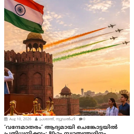
Aug 10, 2026
പ്രശാന്ത്, ന്യൂഡല്‍ഹി
0
‘വന്ദേമാതരം’ ആദ്യമായി ചെങ്കോട്ടയിൽ
പ്രതിധ്വനിക്കും; 80-ാം സ്വാതന്ത്ര്യദിനം