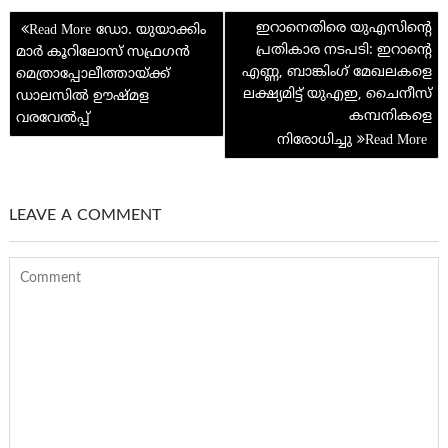
o
t
e
at
n
A
t
e
Post
k
p
ഇറാനെതിരെ യു‌എസിന്റെ
ഡോ. യുയാക്കിം
navigation
പ്രതികാര നടപടി: ഇറാന്റെ
മാർ കൂറിലോസ് സഫ്രഗൻ
p
എണ്ണ, ബാങ്കിംഗ് മേഖലകളെ
മെത്രാപ്പോലീത്തായ്ക്ക്
ലക്ഷ്യമിട്ട് യുഎഇ, ചൈനീസ്
ഡാലസിൽ ഊഷ്മള
കമ്പനികളെ
വരവേൽപ്പ്
നിരോധിച്ചു
LEAVE A COMMENT