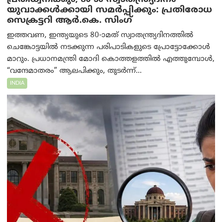
യുവാക്കൾക്കായി സമർപ്പിക്കും: പ്രതിരോധ
സെക്രട്ടറി ആർ.കെ. സിംഗ്
ഇത്തവണ, ഇന്ത്യയുടെ 80-ാമത് സ്വാതന്ത്ര്യദിനത്തിൽ
ചെങ്കോട്ടയിൽ നടക്കുന്ന പരിപാടികളുടെ പ്രോട്ടോക്കോൾ
മാറും. പ്രധാനമന്ത്രി മോദി കൊത്തളത്തിൽ എത്തുമ്പോൾ,
“വന്ദേമാതരം” ആലപിക്കും, തുടർന്ന്...
INDIA