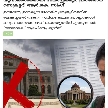
യുവാക്കൾക്കായി സമർപ്പിക്കും: പ്രതിരോധ
സെക്രട്ടറി ആർ.കെ. സിംഗ്
ഇത്തവണ, ഇന്ത്യയുടെ 80-ാമത് സ്വാതന്ത്ര്യദിനത്തിൽ
ചെങ്കോട്ടയിൽ നടക്കുന്ന പരിപാടികളുടെ പ്രോട്ടോക്കോൾ
മാറും. പ്രധാനമന്ത്രി മോദി കൊത്തളത്തിൽ എത്തുമ്പോൾ,
“വന്ദേമാതരം” ആലപിക്കും, തുടർന്ന്...
INDIA