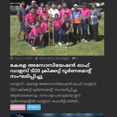
Aug 4, 2026
അനശ്വരം മാമ്പിള്ളി
0
കേരള അസോസിയേഷൻ ഓഫ്
ഡാളസ് ടി20 ക്രിക്കറ്റ് ടൂർണമെന്റ്
സംഘടിപ്പിച്ചു
ഡാളസ് : കേരള അസോസിയേഷൻ ഓഫ് ഡാളസ്
ടി20 ക്രിക്കറ്റ് ടൂർണമെന്റ് സംഘടിപ്പിച്ചു.
ആവേശകരവും സൗഹൃദപരവുമായ ഈ
ടൂർണമെന്റിൽ ഡാളസ്- ഫോർട്ട്‌വര്‍ത്ത്...
AMERICA
SPORTS