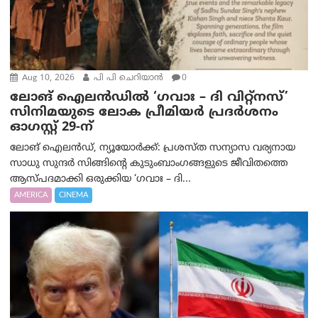
Aug 10, 2026
പി പി ചെറിയാൻ
0
ലോങ് ഐലൻഡിൽ ‘ഗവാഃ – ദി വിറ്റ്‌നസ്’
സിനിമയുടെ ലോക പ്രീമിയർ പ്രദർശനം
ഓഗസ്റ്റ് 29-ന്
ലോങ് ഐലൻഡ്, ന്യൂയോർക്ക്: പ്രശസ്ത സന്യാസ വര്യനായ
സാധു സുന്ദർ സിങ്ങിന്റെ കുടുംബാംഗങ്ങളുടെ ജീവിതത്തെ
ആസ്പദമാക്കി ഒരുക്കിയ ‘ഗവാഃ – ദി...
AMERICA
CINEMA