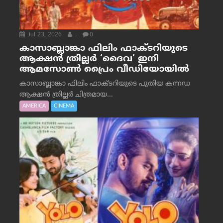
Jul 23, 2026
.
0
കാസാബ്ലാങ്കാ ഫിലിം ഫാക്ടറിയുടെ
ആക്ഷൻ ത്രില്ലർ ‘ദൈവ’ ഇനി
ആമസോൺ പ്രൈം വീഡിയോയിൽ
കാസാബ്ലാങ്കാ ഫിലിം ഫാക്ടറിയുടെ പുതിയ കന്നഡ
ആക്ഷൻ ത്രില്ലർ ചിത്രമായ...
AMERICA
CINEMA