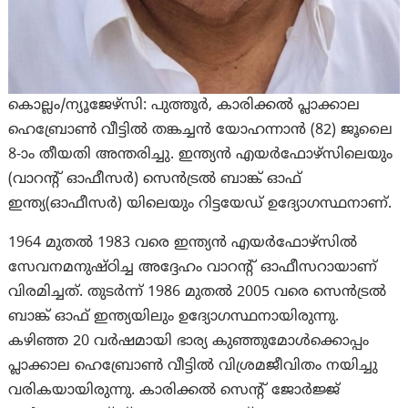
കൊല്ലം/ന്യൂജേഴ്‌സി: പുത്തൂർ, കാരിക്കൽ പ്ലാക്കാല
ഹെബ്രോൺ വീട്ടിൽ തങ്കച്ചൻ യോഹന്നാൻ (82) ജൂലൈ
8-ാം തീയതി അന്തരിച്ചു. ഇന്ത്യൻ എയർഫോഴ്സിലെയും
(വാറന്റ് ഓഫീസർ) സെൻട്രൽ ബാങ്ക് ഓഫ്
ഇന്ത്യ(ഓഫീസർ) യിലെയും റിട്ടയേഡ് ഉദ്യോഗസ്ഥനാണ്.
1964 മുതൽ 1983 വരെ ഇന്ത്യൻ എയർഫോഴ്സിൽ
സേവനമനുഷ്ഠിച്ച അദ്ദേഹം വാറന്റ് ഓഫീസറായാണ്
വിരമിച്ചത്. തുടർന്ന് 1986 മുതൽ 2005 വരെ സെൻട്രൽ
ബാങ്ക് ഓഫ് ഇന്ത്യയിലും ഉദ്യോഗസ്ഥനായിരുന്നു.
കഴിഞ്ഞ 20 വർഷമായി ഭാര്യ കുഞ്ഞുമോൾക്കൊപ്പം
പ്ലാക്കാല ഹെബ്രോൺ വീട്ടിൽ വിശ്രമജീവിതം നയിച്ചു
വരികയായിരുന്നു. കാരിക്കൽ സെന്റ് ജോർജ്ജ്