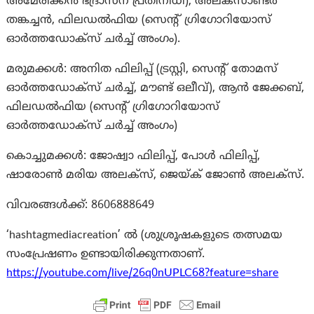
അമേരിക്കൻ ഭദ്രാസന പ്രതിനിധി), അലക്സാണ്ടർ
തങ്കച്ചൻ, ഫിലഡല്‍‌ഫിയ (സെന്റ് ഗ്രിഗോറിയോസ്
ഓർത്തഡോക്സ് ചർച്ച് അംഗം).
മരുമക്കൾ: അനിത ഫിലിപ്പ് (ട്രസ്റ്റി, സെന്റ് തോമസ്
ഓർത്തഡോക്സ് ചർച്ച്, മൗണ്ട് ഒലീവ്), ആൻ ജേക്കബ്,
ഫിലഡല്‍‌ഫിയ (സെന്റ് ഗ്രിഗോറിയോസ്
ഓർത്തഡോക്സ് ചർച്ച് അംഗം)
കൊച്ചുമക്കൾ: ജോഷ്വാ ഫിലിപ്പ്, പോൾ ഫിലിപ്പ്,
ഷാരോൺ മരിയ അലക്സ്, ജെയ്ക് ജോൺ അലക്സ്.
വിവരങ്ങള്‍ക്ക്: 8606888649
‘hashtagmediacreation’ ൽ (ശുശ്രൂഷകളുടെ തത്സമയ
സംപ്രേഷണം ഉണ്ടായിരിക്കുന്നതാണ്.
https://youtube.com/live/26q0nUPLC68?feature=share