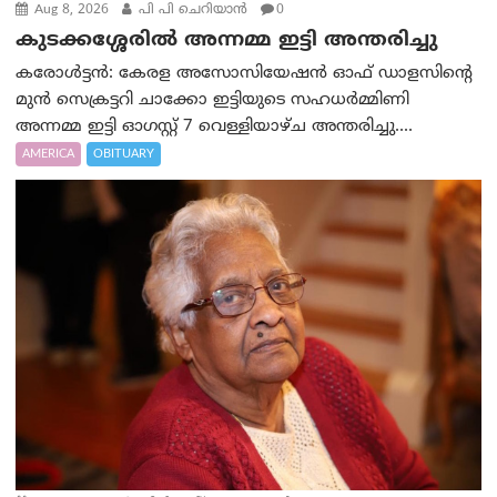
Aug 8, 2026
പി പി ചെറിയാൻ
0
കുടക്കശ്ശേരിൽ അന്നമ്മ ഇട്ടി അന്തരിച്ചു
കരോൾട്ടൻ: കേരള അസോസിയേഷൻ ഓഫ് ഡാളസിന്റെ
മുൻ സെക്രട്ടറി ചാക്കോ ഇട്ടിയുടെ സഹധര്‍മ്മിണി
അന്നമ്മ ഇട്ടി ഓഗസ്റ്റ് 7 വെള്ളിയാഴ്ച അന്തരിച്ചു....
AMERICA
OBITUARY