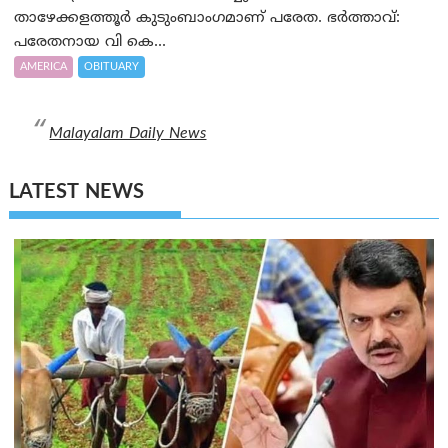
താഴേക്കളത്തൂർ കുടുംബാംഗമാണ് പരേത. ഭർത്താവ്:
പരേതനായ വി കെ...
AMERICA
OBITUARY
Malayalam Daily News
LATEST NEWS