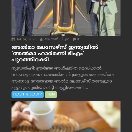
Jul 24, 2026
രാഹുല്‍ ധിംഗ്ര
0
അൽമാ ലേസേഴ്സ് ഇന്ത്യയിൽ
‘അൽമാ ഹാർമണി ടിഎം’
പുറത്തിറക്കി
ന്യൂഡൽഹി: ഊർജ്ജ അധിഷ്ഠിത മെഡിക്കൽ
സൗന്ദര്യാത്മക സാങ്കേതിക വിദ്യകളുടെ മേഖലയിലെ
ആഗോള നേതാവായ അൽമ ലേസേഴ്സ് തങ്ങളുടെ
ഏറ്റവും പുതിയ മൾട്ടി-ആപ്ലിക്കേഷൻ...
HEALTH & BEAUTY
INDIA