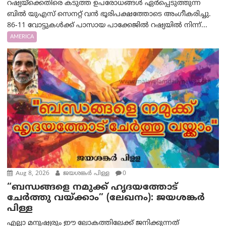
റഷ്യയ്‌ക്കെതിരെ കടുത്ത ഉപരോധങ്ങൾ ഏർപ്പെടുത്തുന്ന
ബിൽ യുഎസ് സെനറ്റ് വൻ ഭൂരിപക്ഷത്തോടെ അംഗീകരിച്ചു.
86-11 വോട്ടുകൾക്ക് പാസായ പാക്കേജിൽ റഷ്യയിൽ നിന്ന്...
AMERICA
Aug 8, 2026
ജയശങ്കര്‍ പിള്ള
0
“ബന്ധങ്ങളെ നമുക്ക് ഹൃദയത്തോട്
ചേർത്തു വയ്ക്കാം” (ലേഖനം): ജയശങ്കര്‍
പിള്ള
എല്ലാ മനുഷ്യരും ഈ ലോകത്തിലേക്ക് ജനിക്കുന്നത്