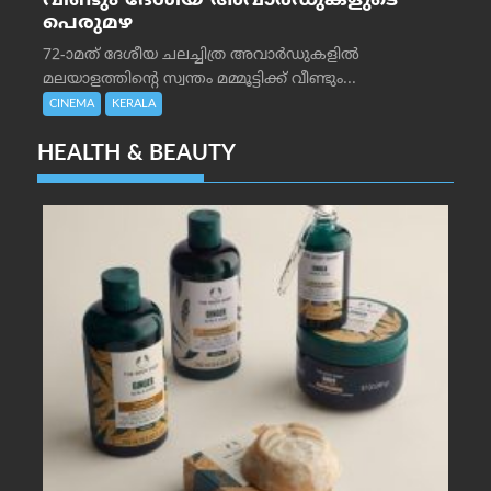
വീണ്ടും ദേശീയ അവാർഡുകളുടെ
പെരുമഴ
72-ാമത് ദേശീയ ചലച്ചിത്ര അവാര്‍ഡുകളില്‍
മലയാളത്തിന്റെ സ്വന്തം മമ്മൂട്ടിക്ക് വീണ്ടും...
CINEMA
KERALA
HEALTH & BEAUTY