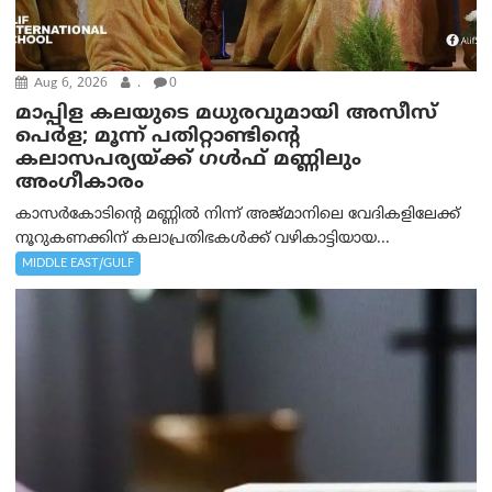
Aug 6, 2026
.
0
മാപ്പിള കലയുടെ മധുരവുമായി അസീസ്
പെർള; മൂന്ന് പതിറ്റാണ്ടിന്റെ
കലാസപര്യയ്ക്ക് ഗൾഫ് മണ്ണിലും
അംഗീകാരം
കാസർകോടിന്റെ മണ്ണിൽ നിന്ന് അജ്മാനിലെ വേദികളിലേക്ക്
നൂറുകണക്കിന് കലാപ്രതിഭകൾക്ക് വഴികാട്ടിയായ...
MIDDLE EAST/GULF