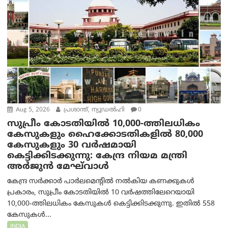
Aug 5, 2026
പ്രശാന്ത്, ന്യൂഡല്‍ഹി
0
സുപ്രീം കോടതിയിൽ 10,000-ത്തിലധികം
കേസുകളും ഹൈക്കോടതികളിൽ 80,000
കേസുകളും 30 വർഷമായി
കെട്ടിക്കിടക്കുന്നു: കേന്ദ്ര നിയമ മന്ത്രി
അര്‍ജുന്‍ മേഘ്‌വാള്‍
കേന്ദ്ര സർക്കാർ പാർലമെന്റിൽ നൽകിയ കണക്കുകൾ
പ്രകാരം, സുപ്രീം കോടതിയിൽ 10 വർഷത്തിലേറെയായി
10,000-ത്തിലധികം കേസുകൾ കെട്ടിക്കിടക്കുന്നു. ഇതിൽ 558
കേസുകൾ...
INDIA