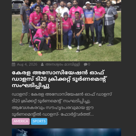
Aug 4, 2026
അനശ്വരം മാമ്പിള്ളി
0
കേരള അസോസിയേഷൻ ഓഫ്
ഡാളസ് ടി20 ക്രിക്കറ്റ് ടൂർണമെന്റ്
സംഘടിപ്പിച്ചു
ഡാളസ് : കേരള അസോസിയേഷൻ ഓഫ് ഡാളസ്
ടി20 ക്രിക്കറ്റ് ടൂർണമെന്റ് സംഘടിപ്പിച്ചു.
ആവേശകരവും സൗഹൃദപരവുമായ ഈ
ടൂർണമെന്റിൽ ഡാളസ്- ഫോർട്ട്‌വര്‍ത്ത്...
AMERICA
SPORTS