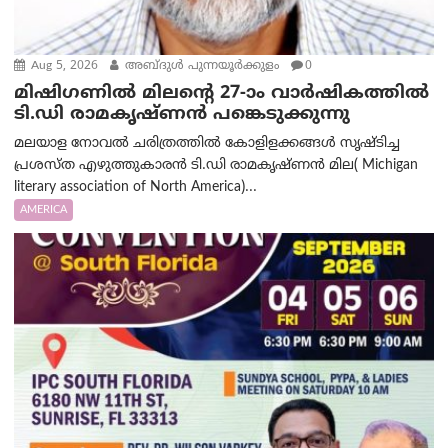
Aug 5, 2026
അബ്ദുൾ പുന്നയൂർക്കുളം
0
മിഷിഗണിൽ മിലന്റെ 27-ാം വാർഷികത്തിൽ
ടി.ഡി രാമകൃഷ്ണൻ പങ്കെടുക്കുന്നു
മലയാള നോവൽ ചരിത്രത്തിൽ കോളിളക്കങ്ങൾ സൃഷ്ടിച്ച
പ്രശസ്‌ത എഴുത്തുകാരൻ ടി.ഡി രാമകൃഷ്ണൻ മില( Michigan
literary association of North America)...
AMERICA