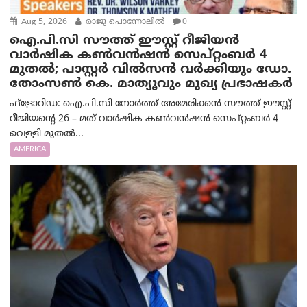
Aug 5, 2026
രാജു പൊന്നോലിൽ
0
ഐ.പി.സി സൗത്ത് ഈസ്റ്റ് റീജിയൻ
വാർഷിക കൺവൻഷൻ സെപ്റ്റംബർ 4
മുതൽ; പാസ്റ്റർ വിൽസൻ വർക്കിയും ഡോ.
തോംസൺ കെ. മാത്യൂവും മുഖ്യ പ്രഭാഷകർ
ഫ്ളോറിഡ: ഐ.പി.സി നോർത്ത് അമേരിക്കൻ സൗത്ത് ഈസ്റ്റ്
റീജിയന്റെ 26 – മത് വാർഷിക കൺവൻഷൻ സെപ്റ്റംബർ 4
വെള്ളി മുതൽ...
AMERICA