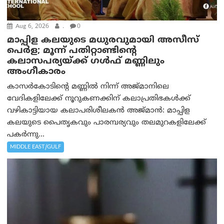
Aug 6, 2026
.
0
മാപ്പിള കലയുടെ മധുരവുമായി അസീസ്
പെർള; മൂന്ന് പതിറ്റാണ്ടിന്റെ
കലാസപര്യയ്ക്ക് ഗൾഫ് മണ്ണിലും
അംഗീകാരം
കാസർകോടിന്റെ മണ്ണിൽ നിന്ന് അജ്മാനിലെ
വേദികളിലേക്ക് നൂറുകണക്കിന് കലാപ്രതിഭകൾക്ക്
വഴികാട്ടിയായ കലാപരിശീലകൻ അജ്മാൻ: മാപ്പിള
കലയുടെ പൈതൃകവും പാരമ്പര്യവും തലമുറകളിലേക്ക്
പകർന്നു...
MIDDLE EAST/GULF