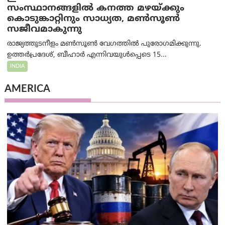
സംസ്ഥാനങ്ങളിൽ കനത്ത മഴയ്ക്കും
കൊടുങ്കാറ്റിനും സാധ്യത, മൺസൂൺ
സജീവമാകുന്നു
രാജ്യത്തുടനീളം മൺസൂൺ വേഗത്തിൽ പുരോഗമിക്കുന്നു.
ഉത്തർപ്രദേശ്, ബീഹാർ എന്നിവയുൾപ്പെടെ 15...
INDIA
AMERICA