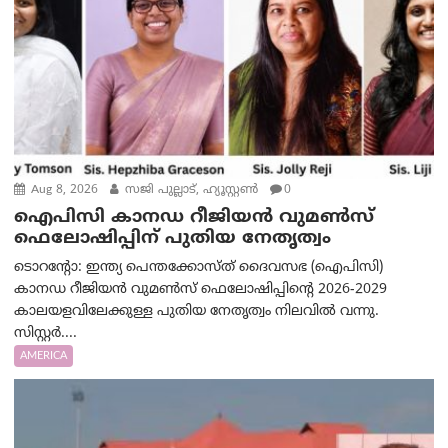
Aug 8, 2026
സജി പുല്ലാട്, ഹ്യൂസ്റ്റൺ
0
ഐപിസി കാനഡ റീജിയൻ വുമൺസ്
ഫെലോഷിപ്പിന് പുതിയ നേതൃത്വം
ടൊറന്റോ: ഇന്ത്യ പെന്തക്കോസ്ത് ദൈവസഭ (ഐപിസി)
കാനഡ റീജിയൻ വുമൺസ് ഫെലോഷിപ്പിന്റെ 2026-2029
കാലയളവിലേക്കുള്ള പുതിയ നേതൃത്വം നിലവിൽ വന്നു.
സിസ്റ്റർ....
AMERICA