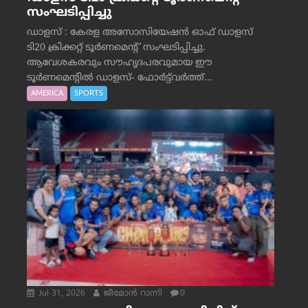
സംഘടിപ്പിച്ചു
ഡാളസ് : കേരള അസോസിയേഷൻ ഓഫ് ഡാളസ്
ടി20 ക്രിക്കറ്റ് ടൂർണമെന്റ് സംഘടിപ്പിച്ചു.
ആവേശകരവും സൗഹൃദപരവുമായ ഈ
ടൂർണമെന്റിൽ ഡാളസ്- ഫോർട്ട്‌വര്‍ത്ത്...
AMERICA
SPORTS
Jul 31, 2026
ജീമോന്‍ റാന്നി
0