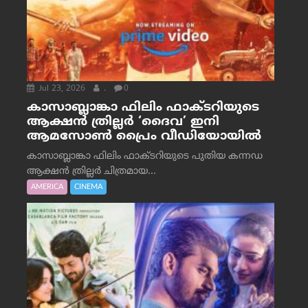
Jul 23, 2026
.
0
കാസാബ്ലാങ്കാ ഫിലിം ഫാക്ടറിയുടെ
ആക്ഷൻ ത്രില്ലർ ‘ദൈവ’ ഇനി
ആമസോൺ പ്രൈം വീഡിയോയിൽ
കാസാബ്ലാങ്കാ ഫിലിം ഫാക്ടറിയുടെ പുതിയ കന്നഡ
ആക്ഷൻ ത്രില്ലർ ചിത്രമായ...
AMERICA
CINEMA