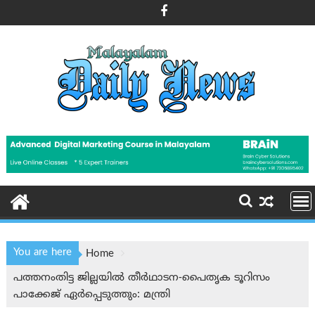
Skip
to
content
You are here
Home
പത്തനം‌തിട്ട ജില്ലയിൽ തീർഥാടന-പൈതൃക ടൂറിസം
പാക്കേജ് ഏർപ്പെടുത്തും: മന്ത്രി