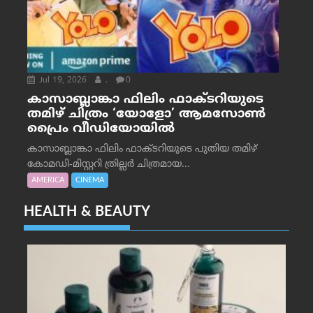
Jul 19, 2026
.
0
കാസാബ്ലാങ്കാ ഫിലിം ഫാക്ടറിയുടെ
തമിഴ് ചിത്രം ‘യോളോ’ ആമസോൺ
പ്രൈം വീഡിയോയിൽ
കാസാബ്ലാങ്കാ ഫിലിം ഫാക്ടറിയുടെ പുതിയ തമിഴ്
കോമഡി-മിസ്റ്ററി ത്രില്ലർ ചിത്രമായ...
AMERICA
CINEMA
HEALTH & BEAUTY