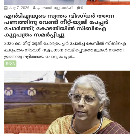
Aug 7, 2026
പ്രശാന്ത്, ന്യൂഡല്‍ഹി
0
എൻ‌ടി‌എയുടെ സ്വന്തം വിദഗ്ധർ തന്നെ
പണത്തിനു വേണ്ടി നീറ്റ്-യു‌ജി പേപ്പർ
ചോർത്തി; കോടതിയില്‍ സിബിഐ
കുറ്റപത്രം സമര്‍പ്പിച്ചു
2026 ലെ നീറ്റ്-യുജി ചോദ്യപേപ്പർ ചോർച്ച കേസിൽ സിബിഐ
കുറ്റപത്രം നിരവധി സുപ്രധാന വെളിപ്പെടുത്തലുകൾ നടത്തി.
ഇതൊരു ലളിതമായ ചോദ്യ പേപ്പർ...
INDIA