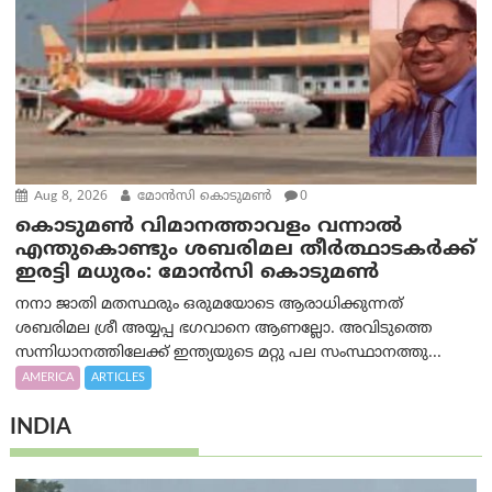
Aug 8, 2026
മോൻസി കൊടുമൺ
0
കൊടുമൺ വിമാനത്താവളം വന്നാൽ
എന്തുകൊണ്ടും ശബരിമല തീർത്ഥാടകർക്ക്
ഇരട്ടി മധുരം: മോൻസി കൊടുമൺ
നനാ ജാതി മതസ്ഥരും ഒരുമയോടെ ആരാധിക്കുന്നത്
ശബരിമല ശ്രീ അയ്യപ്പ ഭഗവാനെ ആണല്ലോ. അവിടുത്തെ
സന്നിധാനത്തിലേക്ക് ഇന്ത്യയുടെ മറ്റു പല സംസ്ഥാനത്തു...
AMERICA
ARTICLES
INDIA