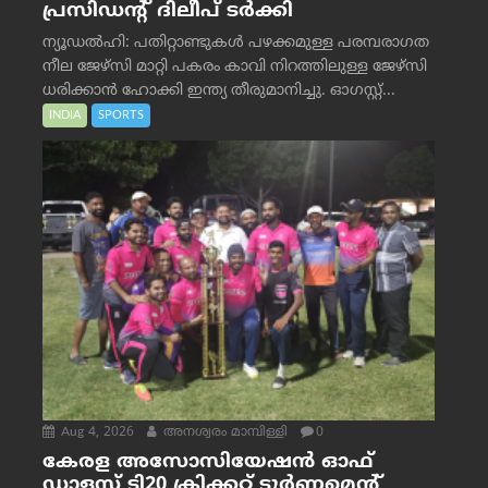
പ്രസിഡന്റ് ദിലീപ് ടര്‍ക്കി
ന്യൂഡൽഹി: പതിറ്റാണ്ടുകൾ പഴക്കമുള്ള പരമ്പരാഗത
നീല ജേഴ്‌സി മാറ്റി പകരം കാവി നിറത്തിലുള്ള ജേഴ്‌സി
ധരിക്കാൻ ഹോക്കി ഇന്ത്യ തീരുമാനിച്ചു. ഓഗസ്റ്റ്...
INDIA
SPORTS
Aug 4, 2026
അനശ്വരം മാമ്പിള്ളി
0
കേരള അസോസിയേഷൻ ഓഫ്
ഡാളസ് ടി20 ക്രിക്കറ്റ് ടൂർണമെന്റ്