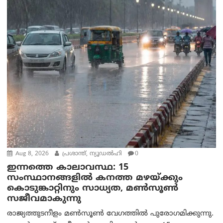
Aug 8, 2026
പ്രശാന്ത്, ന്യൂഡല്‍ഹി
0
ഇന്നത്തെ കാലാവസ്ഥ: 15
സംസ്ഥാനങ്ങളിൽ കനത്ത മഴയ്ക്കും
കൊടുങ്കാറ്റിനും സാധ്യത, മൺസൂൺ
സജീവമാകുന്നു
രാജ്യത്തുടനീളം മൺസൂൺ വേഗത്തിൽ പുരോഗമിക്കുന്നു.