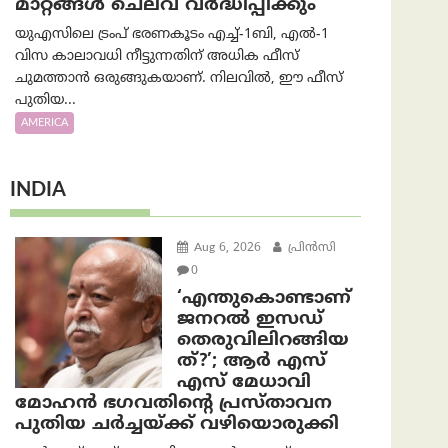
മാറ്റങ്ങൾ ചെലവ് വർദ്ധിപ്പിക്കും
യുഎസിലെ ട്രംപ് ഭരണകൂടം എച്ച്-1ബി, എൽ-1
വിസ കാലാവധി നീട്ടുന്നതിന് അധിക ഫീസ്
ചുമത്താൻ ഒരുങ്ങുകയാണ്. നിലവിൽ, ഈ ഫീസ്
പുതിയ...
AMERICA
INDIA
Aug 6, 2026
പ്രിന്‍സി
0
‘എന്തുകൊണ്ടാണ്
ജനറൽ ഇസഡ്
തെരുവിലിറങ്ങിയ
ത്?’; ആര്‍ എസ്
എസ് മേധാവി
മോഹൻ ഭഗവതിന്റെ പ്രസ്താവന
പുതിയ ചര്‍ച്ചയ്ക്ക് വഴിയൊരുക്കി