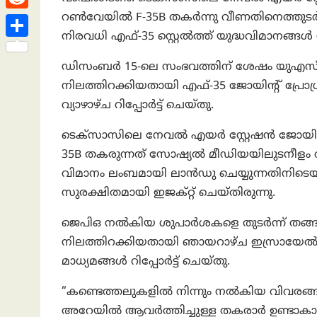
h
s
n
e
h
റൺവേയിൽ F-35B തകര്‍ന്നു വീണതിനെത്തുടര
R
a
t
k
a
നിരവധി എഫ്-35 സ്റ്റെൽത്ത് യുദ്ധവിമാനങ്ങൾ 
e
t
S
e
t
d
ഡിസംബർ 15-ലെ സംഭവത്തിന് ശേഷം യുഎസ
h
d
s
നിലത്തിറക്കിയതായി എഫ്-35 ജോയിന്റ് പ്രോഗ്
d
a
I
A
വ്യാഴാഴ്ച റിപ്പോർട്ട് ചെയ്തു.
i
r
n
p
t
ടെക്സാസിലെ നേവൽ എയർ സ്റ്റേഷൻ ജോയിന്
e
p
35B തകരുന്നത് സോഷ്യൽ മീഡിയയിലുടനീളം വ്
വിമാനം ലംബമായി ലാൻഡു ചെയ്യുന്നതിനിടെയ
സുരക്ഷിതമായി ഇജക്റ്റ് ചെയ്തിരുന്നു.
ജെ‌പി‌ഒ നൽകിയ ശുപാർശകളെ തുടർന്ന് തങ്ങള
നിലത്തിറക്കിയതായി ഞായറാഴ്ച ഇസ്രായേൽ
മാധ്യമങ്ങള്‍ റിപ്പോർട്ട് ചെയ്തു.
“കണ്ടെത്തലുകളിൽ നിന്നും നൽകിയ വിവരങ്ങ
അറേയിൽ ആവർത്തിച്ചുള്ള തകരാർ ഉണ്ടാകാനു