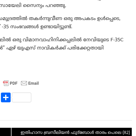
്രായേലി സൈന്യം പറഞ്ഞു.
മുദ്രത്തിൽ തകർന്നുവീണ ഒരു അപകടം ഉൾപ്പെടെ,
35 സംഭവങ്ങൾ ഉണ്ടായിട്ടുണ്ട്.
ിൽ ഒരു വിമാനവാഹിനിക്കപ്പലിൽ നേവിയുടെ F-35C
” ഏഴ് യുഎസ് നാവികർക്ക് പരിക്കേറ്റതായി
R
S
e
h
d
ar
di
e
ഇതിഹാസ ബ്രസീലിയൻ ഫുട്ബോൾ താരം പെലെ (82)