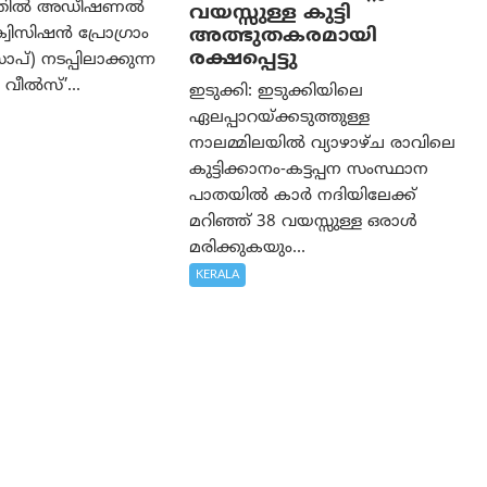
ത്തിൽ അഡീഷണൽ
വയസ്സുള്ള കുട്ടി
അത്ഭുതകരമായി
വിസിഷൻ പ്രോഗ്രാം
രക്ഷപ്പെട്ടു
്) നടപ്പിലാക്കുന്ന
വീൽസ്’...
ഇടുക്കി: ഇടുക്കിയിലെ
ഏലപ്പാറയ്ക്കടുത്തുള്ള
നാലമ്മിലയിൽ വ്യാഴാഴ്ച രാവിലെ
കുട്ടിക്കാനം-കട്ടപ്പന സംസ്ഥാന
പാതയിൽ കാർ നദിയിലേക്ക്
മറിഞ്ഞ് 38 വയസ്സുള്ള ഒരാൾ
മരിക്കുകയും...
KERALA