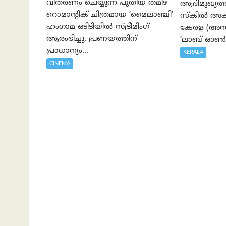
വിതരണം ചെയ്യുന്ന പുതിയ തമിഴ്
ആഭിമുഖ്യ
റൊമാന്റിക് ചിത്രമായ ‘മൈലാഞ്ചി’
സ്കിൽ അക്
ഹംഗാമ ഒടിടിയിൽ സ്ട്രീമിംഗ്
കേരള (അസാപ
ആരംഭിച്ചു. പ്രണയത്തിന്
‘ലാബ് ഓൺ 
പ്രാധാന്യം...
KERALA
CINEMA