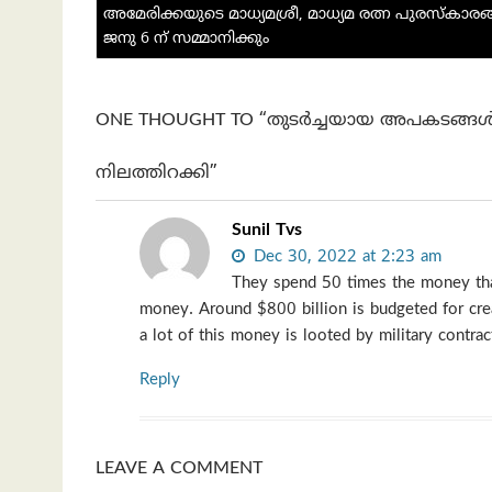
o
t
e
at
n
A
navigation
അമേരിക്കയുടെ മാധ്യമശ്രീ, മാധ്യമ രത്ന പുരസ്കാര
k
p
ജനു 6 ന് സമ്മാനിക്കും
p
ONE THOUGHT TO “തുടര്‍ച്ചയായ അപകടങ്ങള്
നിലത്തിറക്കി”
Sunil Tvs
Dec 30, 2022 at 2:23 am
They spend 50 times the money than
money. Around $800 billion is budgeted for cre
a lot of this money is looted by military contrac
Reply
LEAVE A COMMENT