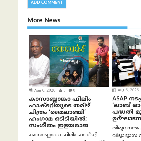
More News
Aug 6, 2026
Aug 6, 2026
.
0
ASAP നടപ്
കാസാബ്ലാങ്കാ ഫിലിം
‘ലാബ് 
ഫാക്ടറിയുടെ തമിഴ്
പദ്ധതി മുഖ
ചിത്രം ‘മൈലാഞ്ചി’
ഉദ്ഘാടന
ഹംഗാമ ഒടിടിയിൽ;
സംഗീതം ഇളയരാജ
തിരുവനന്തപ
കാസാബ്ലാങ്കാ ഫിലിം ഫാക്ടറി
വിദ്യാഭ്യാസ 