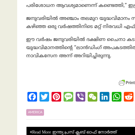
പരിശോധന ആവശ്യമാണെന്ന് കണ്ടെത്തി,” ഇസ
ജനുവരിയിൽ അഞ്ചാം തലമുറ യുദ്ധവിമാനം സ
കഴിഞ്ഞ ഒരു വർഷത്തിനിടെ മറ്റ് നിരവധി എഫ് -
ഈ വര്‍ഷം ജനുവരിയില്‍ ദക്ഷിണ ചൈനാ കടല
യുദ്ധവിമാനത്തിന്റെ “ലാൻഡിംഗ് അപകടത്തിൽ
നാവികസേന അന്ന് അറിയിച്ചിരുന്നു.
Fa
T
Pi
M
Vi
W
Li
W
ce
w
nt
es
b
e
n
h
b
itt
er
sa
er
C
ke
at
AMERICA
o
er
es
g
h
dI
s
Post
ഇന്ത്യ പ്രസ് ക്ലബ് ഓഫ് നോർത്ത്