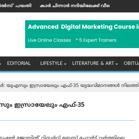
മന്ത്രി ഉദ്ഘാടനം ചെയ്തു
ര്‍ ചിന്നാര്‍ നദിയിലേക്ക് വീണ് ഒരാള്‍ മരിച്ചു; മൂന്നു പേര്‍ക്ക
‘എന്തുക
EDITORIAL
LIFESTYLE
LITERATURE & ART
OBITU
്‍: യുഎസും ഇസ്രായേലും എഫ്-35 യുദ്ധവിമാനങ്ങൾ നിലത്തി
എസും ഇസ്രായേലും എഫ്-35
റേഷൻ ജോയിന്റ് റിസർവ് ബേസ് ഫോർട്ട് വർത്തിലെ