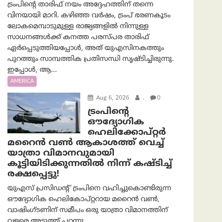
ട്രംപിന്റെ താരിഫ് നയം അദ്ദേഹത്തിന് തന്നെ
വിനയായി മാറി. കഴിഞ്ഞ വർഷം, ട്രംപ് ഭരണകൂടം
ലോകമെമ്പാടുമുള്ള രാജ്യങ്ങളിൽ നിന്നുള്ള
സാധനങ്ങൾക്ക് കനത്ത പരസ്പര താരിഫ്
ഏർപ്പെടുത്തിയപ്പോൾ, അത് യുഎസിനകത്തും
പുറത്തും സാമ്പത്തിക പ്രതിസന്ധി സൃഷ്ടിച്ചിരുന്നു.
ഇപ്പോൾ, ആ...
AMERICA
Aug 6, 2026
.
0
ട്രം‌പിന്റെ
ഔദ്യോഗിക
ഹെലിക്കോപ്റ്റര്‍
മറൈന്‍ വണ്‍ ആകാശത്ത് വെച്ച്
യാത്രാ വിമാനവുമായി
കൂട്ടിയിടിക്കുന്നതിൽ നിന്ന് കഷ്ടിച്ച്
രക്ഷപ്പെട്ടു!
യുഎസ് പ്രസിഡന്റ് ട്രംപിനെ വഹിച്ചുകൊണ്ടിരുന്ന
ഔദ്യോഗിക ഹെലികോപ്റ്ററായ മറൈൻ വൺ,
വാഷിംഗ്ടണിന് സമീപം ഒരു യാത്രാ വിമാനത്തിന്
വളരെ അടുത്ത് പറന്നു....