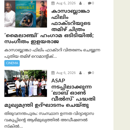
Aug 6, 2026
.
0
കാസാബ്ലാങ്കാ
ഫിലിം
ഫാക്ടറിയുടെ
തമിഴ് ചിത്രം
‘മൈലാഞ്ചി’ ഹംഗാമ ഒടിടിയിൽ;
സംഗീതം ഇളയരാജ
കാസാബ്ലാങ്കാ ഫിലിം ഫാക്ടറി വിതരണം ചെയ്യുന്ന
പുതിയ തമിഴ് റൊമാന്റിക്...
CINEMA
Aug 6, 2026
.
0
ASAP
നടപ്പിലാക്കുന്ന
‘ലാബ് ഓൺ
വീൽസ്’ പദ്ധതി
മുഖ്യമന്ത്രി ഉദ്ഘാടനം ചെയ്തു
തിരുവനന്തപുരം: സംസ്ഥാന ഉന്നത വിദ്യാഭ്യാസ
വകുപ്പിന്റെ ആഭിമുഖ്യത്തിൽ അഡീഷണൽ
സ്കിൽ...