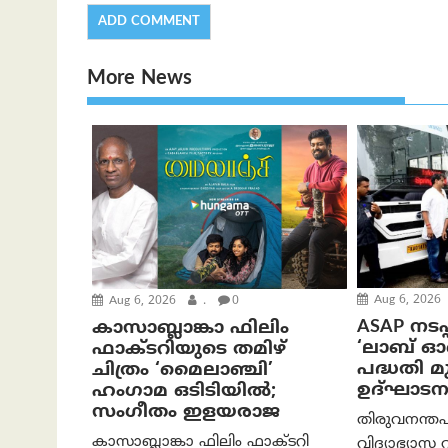
More News
Aug 6, 2026
Aug 6, 2026
.
0
ASAP നടപ്
കാസാബ്ലാങ്കാ ഫിലിം
‘ലാബ് 
ഫാക്ടറിയുടെ തമിഴ്
പദ്ധതി മുഖ
ചിത്രം ‘മൈലാഞ്ചി’
ഉദ്ഘാടന
ഹംഗാമ ഒടിടിയിൽ;
സംഗീതം ഇളയരാജ
തിരുവനന്തപ
കാസാബ്ലാങ്കാ ഫിലിം ഫാക്ടറി
വിദ്യാഭ്യാസ 