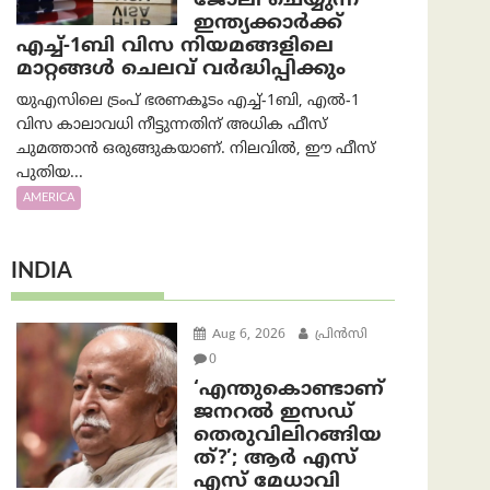
ജോലി ചെയ്യുന്ന
ഇന്ത്യക്കാർക്ക്
എച്ച്-1ബി വിസ നിയമങ്ങളിലെ
മാറ്റങ്ങൾ ചെലവ് വർദ്ധിപ്പിക്കും
യുഎസിലെ ട്രംപ് ഭരണകൂടം എച്ച്-1ബി, എൽ-1
വിസ കാലാവധി നീട്ടുന്നതിന് അധിക ഫീസ്
ചുമത്താൻ ഒരുങ്ങുകയാണ്. നിലവിൽ, ഈ ഫീസ്
പുതിയ...
AMERICA
INDIA
Aug 6, 2026
പ്രിന്‍സി
0
‘എന്തുകൊണ്ടാണ്
ജനറൽ ഇസഡ്
തെരുവിലിറങ്ങിയ
ത്?’; ആര്‍ എസ്
എസ് മേധാവി