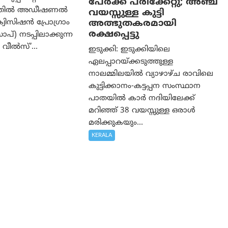
പേര്‍ക്ക് പരിക്കേറ്റു; അഞ്ച്
ത്തിൽ അഡീഷണൽ
വയസ്സുള്ള കുട്ടി
അത്ഭുതകരമായി
വിസിഷൻ പ്രോഗ്രാം
രക്ഷപ്പെട്ടു
്) നടപ്പിലാക്കുന്ന
വീൽസ്’...
ഇടുക്കി: ഇടുക്കിയിലെ
ഏലപ്പാറയ്ക്കടുത്തുള്ള
നാലമ്മിലയിൽ വ്യാഴാഴ്ച രാവിലെ
കുട്ടിക്കാനം-കട്ടപ്പന സംസ്ഥാന
പാതയിൽ കാർ നദിയിലേക്ക്
മറിഞ്ഞ് 38 വയസ്സുള്ള ഒരാൾ
മരിക്കുകയും...
KERALA