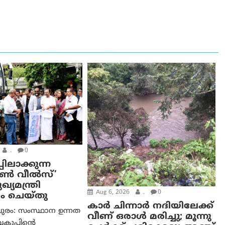
.
0
പിലാക്കുന്ന
ഓൺ വീൽസ്’
്യമന്ത്രി
Aug 6, 2026
.
0
ം ചെയ്തു
കാര്‍ ചിന്നാര്‍ നദിയിലേക്ക്
ുരം: സംസ്ഥാന ഉന്നത
വീണ് ഒരാള്‍ മരിച്ചു; മൂന്നു
വകുപ്പിന്റെ