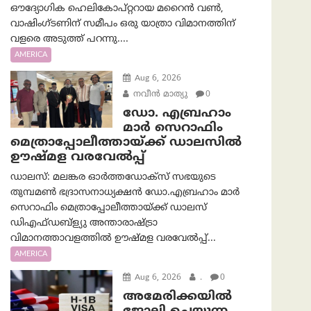
ഔദ്യോഗിക ഹെലികോപ്റ്ററായ മറൈൻ വൺ,
വാഷിംഗ്ടണിന് സമീപം ഒരു യാത്രാ വിമാനത്തിന്
വളരെ അടുത്ത് പറന്നു....
AMERICA
Aug 6, 2026
നവീൻ മാത്യു
0
ഡോ. എബ്രഹാം
മാർ സെറാഫിം
മെത്രാപ്പോലീത്തായ്ക്ക് ഡാലസിൽ
ഊഷ്മള വരവേൽപ്പ്
ഡാലസ്: മലങ്കര ഓർത്തഡോക്സ് സഭയുടെ
തുമ്പമൺ ഭദ്രാസനാധ്യക്ഷൻ ഡോ.എബ്രഹാം മാർ
സെറാഫിം മെത്രാപ്പോലീത്തായ്ക്ക് ഡാലസ്
ഡിഎഫ്ഡബ്ള്യു അന്താരാഷ്ട്രാ
വിമാനത്താവളത്തിൽ ഊഷ്മള വരവേൽപ്പ്...
AMERICA
Aug 6, 2026
.
0
അമേരിക്കയില്‍