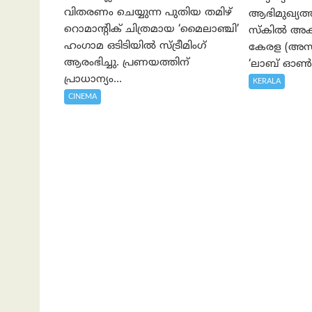
വിതരണം ചെയ്യുന്ന പുതിയ തമിഴ്
ആഭിമുഖ്യ
റൊമാന്റിക് ചിത്രമായ ‘മൈലാഞ്ചി’
സ്കിൽ അക്
ഹംഗാമ ഒടിടിയിൽ സ്ട്രീമിംഗ്
കേരള (അസാപ
ആരംഭിച്ചു. പ്രണയത്തിന്
‘ലാബ് ഓൺ 
പ്രാധാന്യം...
KERALA
CINEMA