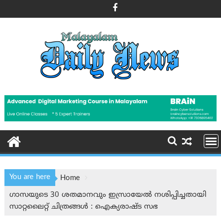
Skip
to
content
You are here
Home
ഗാസയുടെ 30 ശതമാനവും ഇസ്രായേല്‍ നശിപ്പിച്ചതായി
സാറ്റലൈറ്റ് ചിത്രങ്ങൾ : ഐക്യരാഷ്ട സഭ