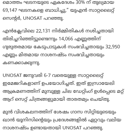
മൊത്തം ഘടനയുടെ ഏകദേശം 30% ന് തുല്യമായ
69,147 ഘടനകളെ ബാധിച്ചു,” യുഎൻ സാറ്റലൈറ്റ്
സെൻ്റർ, UNOSAT പറഞ്ഞു.
എൻക്ലേവിലെ 22,131 നിർമ്മിതികൾ നശിച്ചതായി
തിരിച്ചറിഞ്ഞിട്ടുണ്ടെന്നും 14,066 എണ്ണത്തിന്
ഗുരുതരമായ കേടുപാടുകൾ സംഭവിച്ചതായും 32,950
എണ്ണം മിതമായ നാശനഷ്ടം സംഭവിച്ചതായും
കണക്കാക്കുന്നു.
UNOSAT ജനുവരി 6-7 വരെയുള്ള സാറ്റലൈറ്റ്
ഇമേജറികളാണ് ഉപയോഗിച്ചത്. ഇത് ഇസ്രായേലി
ആക്രമണത്തിന് മുമ്പുള്ള ചില ഡേറ്റിംഗ് ഉൾപ്പെടെ മറ്റ്
ആറ് സെറ്റ് ചിത്രങ്ങളുമായി താരതമ്യം ചെയ്തു.
മുൻ വിശകലനത്തിന് ശേഷം ഗാസ സിറ്റിയുടെയും
ഖാൻ യൂനിസിൻ്റെയും പ്രദേശങ്ങളിൽ ഏറ്റവും വലിയ
നാശനഷ്ടം ഉണ്ടായതായി UNOSAT പറഞ്ഞു.