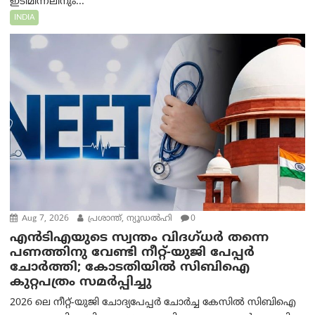
ഇടിമിന്നലിനും...
INDIA
Aug 7, 2026
പ്രശാന്ത്, ന്യൂഡല്‍ഹി
0
എൻ‌ടി‌എയുടെ സ്വന്തം വിദഗ്ധർ തന്നെ
പണത്തിനു വേണ്ടി നീറ്റ്-യു‌ജി പേപ്പർ
ചോർത്തി; കോടതിയില്‍ സിബിഐ
കുറ്റപത്രം സമര്‍പ്പിച്ചു
2026 ലെ നീറ്റ്-യുജി ചോദ്യപേപ്പർ ചോർച്ച കേസിൽ സിബിഐ