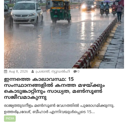
Aug 8, 2026
പ്രശാന്ത്, ന്യൂഡല്‍ഹി
0
ഇന്നത്തെ കാലാവസ്ഥ: 15
സംസ്ഥാനങ്ങളിൽ കനത്ത മഴയ്ക്കും
കൊടുങ്കാറ്റിനും സാധ്യത, മൺസൂൺ
സജീവമാകുന്നു
രാജ്യത്തുടനീളം മൺസൂൺ വേഗത്തിൽ പുരോഗമിക്കുന്നു.
ഉത്തർപ്രദേശ്, ബീഹാർ എന്നിവയുൾപ്പെടെ 15...
INDIA