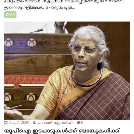
കുറ്റപത്രം നിരവധി സുപ്രധാന വെളിപ്പെടുത്തലുകൾ നടത്തി.
ഇതൊരു ലളിതമായ ചോദ്യ പേപ്പർ...
INDIA
Aug 7, 2026
പ്രശാന്ത്, ന്യൂഡല്‍ഹി
0
യുപിഐ ഇടപാടുകൾക്ക് ബാങ്കുകൾക്ക്