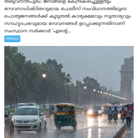
തിരുവനന്തപുരം: ജനങ്ങളെ കേന്ദ്രീകരിച്ചുള്ളതും
സേവനാധിഷ്ഠിതവുമായ പോലീസ് സംവിധാനത്തിലൂടെ
പൊതുജനങ്ങൾക്ക് കൂടുതൽ കാര്യക്ഷമവും സുതാര്യവും
സൗഹൃദപരവുമായ സേവനങ്ങൾ ഉറപ്പാക്കുന്നതിനാണ്
സംസ്ഥാന സർക്കാർ ‘എന്റെ...
KERALA