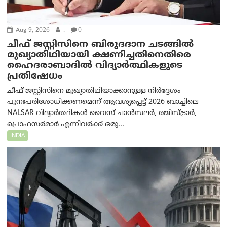
Aug 9, 2026
.
0
ചീഫ് ജസ്റ്റിസിനെ ബിരുദദാന ചടങ്ങില്‍
മുഖ്യാതിഥിയായി ക്ഷണിച്ചതിനെതിരെ
ഹൈദരാബാദില്‍ വിദ്യാർത്ഥികളുടെ
പ്രതിഷേധം
ചീഫ് ജസ്റ്റിസിനെ മുഖ്യാതിഥിയാക്കാനുള്ള നിർദ്ദേശം
പുനഃപരിശോധിക്കണമെന്ന് ആവശ്യപ്പെട്ട് 2026 ബാച്ചിലെ
NALSAR വിദ്യാർത്ഥികൾ വൈസ് ചാൻസലർ, രജിസ്ട്രാർ,
പ്രൊഫസർമാർ എന്നിവർക്ക് ഒരു...
INDIA