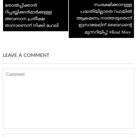
navigation
സംരക്ഷിക്കാനുള്ള
തോൽപ്പിക്കാൻ
p
പദ്ധതിയില്ലാതെ റഫയിൽ
റിപ്പബ്ലിക്കൻമാർക്കുള്ള
ആക്രമണം നടത്തരുതെന്ന്
അവസാന പ്രതീക്ഷ
ഇസ്രായേലിന് ബൈഡന്റെ
താനാണെന്ന് നിക്കി ഹേലി
മുന്നറിയിപ്പ്
LEAVE A COMMENT