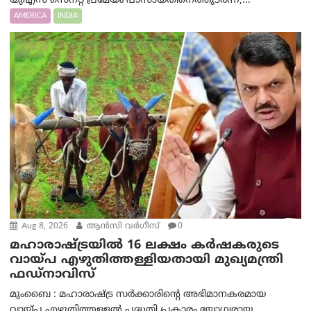
യുഎസ് സെനറ്റ് പ്രമേയം പാസായതിനെത്തുടർന്ന്,...
AMERICA
INDIA
Aug 8, 2026
ആന്‍സി വര്‍ഗീസ്
0
മഹാരാഷ്ട്രയിൽ 16 ലക്ഷം കർഷകരുടെ
വായ്പ എഴുതിത്തള്ളിയതായി മുഖ്യമന്ത്രി
ഫഡ്‌നാവിസ്
മുംബൈ : മഹാരാഷ്ട്ര സർക്കാരിന്റെ അഭിമാനകരമായ
വായ്പ എഴുതിത്തള്ളൽ പദ്ധതി പ്രകാരം യോഗ്യരായ