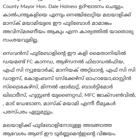
County Mayor Hon. Dale Holness ഉദ്ഘാടനം ചെയ്യും.
കാൽപന്തുകളിയെ എന്നും നെഞ്ചിലേറ്റിയ മലയാളിക്ക്
മാസ്ക് മയാമിയുടെ ഈ ഫുട്ബോൾ മാമാങ്കം
അവിസ്മരണീയം ആകും എന്ന കാര്യത്തിൽ യാതൊരു
സംശയവുമില്ല.
സെവൻസ് ഫുട്ബോളിന്റെ ഈ കളി മൈതാനിയിൽ
ഡയമണ്ട് FC കാനഡ, ആഴ്സനൽ ഫിലാഡൽഫിയ,
എഫ് സി ന്യൂയോർക്, മാനിയക് അറ്റ്ലാന്റ, എഫ് സി സി
ഡാളസ്, കോളംബസ് ടസ്ക്കേഴ്സ് ഓഹായോ,ഓസ്റ്റിൻ
സ്ട്രൈകേഴ്സ്, മിന്നൽ ഷാർലറ്റ്, ബാൾട്ടിമോർ
ഖിലാടീസ്, ഹൂസ്റ്റൺ യുണൈറ്റഡ്, MFC ജാക്സൺവിൽ,
, മാട് ഡേടോണ, മാസ്ക് മയാമി എന്നീ ടീമുകൾ
പരസ്പരം ഏറ്റുമുട്ടും.
മലയാളിക്ക് ഫുട്ബോളിനോടുള്ള അടങ്ങാത്ത
ആവേശം ആണ് ഈ ടൂർണ്ണമെന്റഇന്റെ വിജയം.