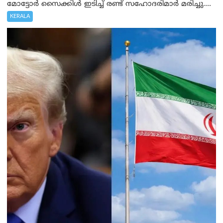
മോട്ടോർ സൈക്കിൾ ഇടിച്ച് രണ്ട് സഹോദരിമാർ മരിച്ചു....
KERALA