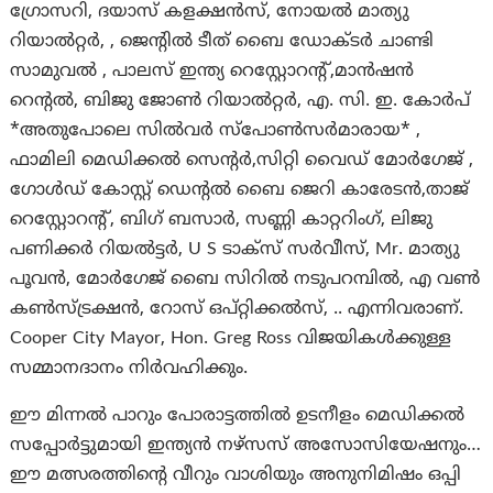
ഗ്രോസറി, ദയാസ് കളക്ഷൻസ്, നോയൽ മാത്യു
റിയാൽറ്റർ, , ജെന്റില്‍ ടീത് ബൈ ഡോക്ടർ ചാണ്ടി
സാമുവൽ , പാലസ് ഇന്ത്യ റെസ്റ്റോറന്റ്,മാൻഷൻ
റെന്റൽ, ബിജു ജോൺ റിയാൽറ്റർ, എ. സി. ഇ. കോർപ്‌
*അതുപോലെ സിൽവർ സ്പോൺസർമാരായ* ,
ഫാമിലി മെഡിക്കൽ സെന്റർ,സിറ്റി വൈഡ് മോർഗേജ് ,
ഗോൾഡ് കോസ്റ്റ് ഡെന്റൽ ബൈ ജെറി കാരേടന്‍,താജ്
റെസ്റ്റോറന്റ്, ബിഗ് ബസാർ, സണ്ണി കാറ്ററിംഗ്, ലിജു
പണിക്കർ റിയൽട്ടർ, U S ടാക്സ് സർവീസ്, Mr. മാത്യു
പൂവൻ, മോർഗേജ് ബൈ സിറിൽ നടുപറമ്പിൽ, എ വൺ
കൺസ്ട്രക്ഷൻ, റോസ് ഒപ്റ്റിക്കൽസ്, .. എന്നിവരാണ്.
Cooper City Mayor, Hon. Greg Ross വിജയികൾക്കുള്ള
സമ്മാനദാനം നിർവഹിക്കും.
ഈ മിന്നൽ പാറും പോരാട്ടത്തിൽ ഉടനീളം മെഡിക്കൽ
സപ്പോർട്ടുമായി ഇന്ത്യൻ നഴ്സസ് അസോസിയേഷനും…
ഈ മത്സരത്തിന്റെ വീറും വാശിയും അനുനിമിഷം ഒപ്പി