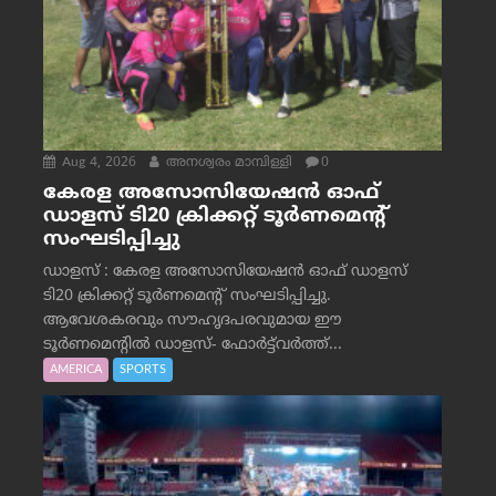
Aug 4, 2026
അനശ്വരം മാമ്പിള്ളി
0
കേരള അസോസിയേഷൻ ഓഫ്
ഡാളസ് ടി20 ക്രിക്കറ്റ് ടൂർണമെന്റ്
സംഘടിപ്പിച്ചു
ഡാളസ് : കേരള അസോസിയേഷൻ ഓഫ് ഡാളസ്
ടി20 ക്രിക്കറ്റ് ടൂർണമെന്റ് സംഘടിപ്പിച്ചു.
ആവേശകരവും സൗഹൃദപരവുമായ ഈ
ടൂർണമെന്റിൽ ഡാളസ്- ഫോർട്ട്‌വര്‍ത്ത്...
AMERICA
SPORTS