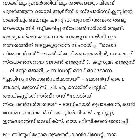
വാക്കിലും പ്രവർത്തിയിലും അങ്ങേയറ്റം മികവ്
പുലർത്തുന്ന മയാമി ആർട്സ് & സ്പോർട്സ് ക്ലബ്ബിന്റെ
ശക്തിയും ബലവും എന്നു പറയുന്നത് അവരെ രണ്ടു
കൈയും നീട്ടി സ്വീകരിച്ച സ്പോൺസർമാർ ആണ്.
അത്യാകർഷകമായ സമ്മാനത്തുക നൽകി ഈ
മത്സരത്തിന് മാറ്റുകൂട്ടുവാൻ സഹായിച്ച *മെഗാ
സ്പോൺസർ*- ജോർജ് നേടിയകാലായിൽ, ഡയമണ്ട്
സ്പോൺസറായ ജോൺ ടൈറ്റസ് & കുസുമം ടൈറ്റസ്
… ലിന്റോ ജോളി, പ്രസിഡന്റ്‌ മാഡ് ഡേടോണ…
*പ്ലാറ്റിനം സ്പോൺസർമാരായ* – ലോൺസ് ബൈ
അക്കി, ജോസ് സി. പി. എ, സെയ്ജ് പബ്ലിക്
അഡ്ജസ്റ്റിംഗ് സർവീസസ് *ഗോൾഡ്
സ്പോൺസർമാരായ* – ടാസ് ഫയർ പ്രൊട്ടക്ഷൻ, ഒണ്ടി
വേരോ ലോ ആൻഡ് ടൈറ്റിൽ റിയൽ എസ്റ്റേറ്റ്,
ഇൻഷുറൻസ് മെഡിക്സ്, മായ ഫിസിക്കൽ തെറാപ്പി,
Mr. ബിനൂപ് ഫോമ ട്രെഷറർ കാൻഡിഡേറ്റ്, നന്മ