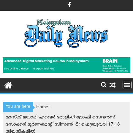
Skip
to
content
You are here
Home
മാസ്ക് മയാമി എവെർ റോളിംഗ് ട്രോഫി സെവൻസ്
സോക്കർ ടൂർണമെന്റ് സീസൺ -5; ഫെബ്രുവരി 17,18
തീയതികളിൽ