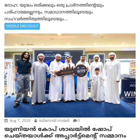
ദോഹ: യുദ്ധം ഒരിക്കലും ഒരു പ്രശ്‌നത്തിന്റെയും
പരിഹാരമല്ലെന്നും, സമാധാനത്തിലൂടെയും
സഹവര്‍ത്തിത്വത്തിലൂടെയും...
MIDDLE EAST/GULF
Aug 7, 2026
ബിനോയ് നായര്‍
0
യൂണിയൻ കോപ് ശാഖയിൽ ഷോപ്
ചെയ്തയാൾക്ക് അപ്പാർട്ട്മെന്റ് സമ്മാനം