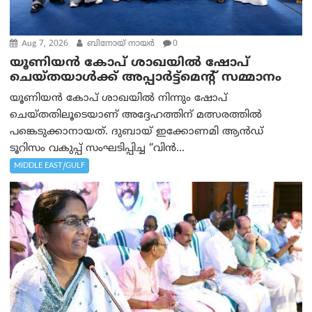
Aug 7, 2026
ബിനോയ് നായര്‍
0
യൂണിയൻ കോപ് ശാഖയിൽ ഷോപ്
ചെയ്തയാൾക്ക് അപ്പാർട്ട്മെന്റ് സമ്മാനം
യൂണിയൻ കോപ് ശാഖയിൽ നിന്നും ഷോപ്
ചെയ്തതിലൂടെയാണ് അദ്ദേഹത്തിന് മത്സരത്തിൽ
പങ്കെടുക്കാനായത്. ദുബായ് ഇക്കോണമി ആൻഡ്
ടൂറിസം വകുപ്പ് സംഘടിപ്പിച്ച “വിൻ...
MIDDLE EAST/GULF