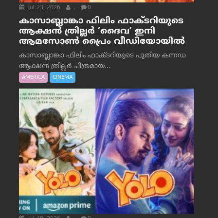
Jul 23, 2026
.
0
കാസാബ്ലാങ്കാ ഫിലിം ഫാക്ടറിയുടെ
ആക്ഷൻ ത്രില്ലർ ‘ദൈവ’ ഇനി
ആമസോൺ പ്രൈം വീഡിയോയിൽ
കാസാബ്ലാങ്കാ ഫിലിം ഫാക്ടറിയുടെ പുതിയ കന്നഡ
ആക്ഷൻ ത്രില്ലർ ചിത്രമായ...
AMERICA
CINEMA