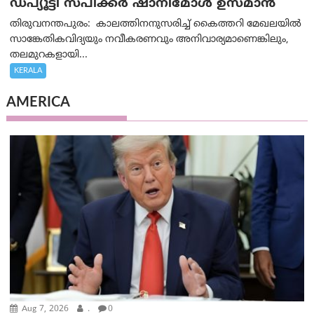
ഡപ്യൂട്ടി സ്പീക്കർ ഷാനിമോൾ ഉസ്മാൻ
തിരുവനന്തപുരം: കാലത്തിനനുസരിച്ച് കൈത്തറി മേഖലയിൽ
സാങ്കേതികവിദ്യയും നവീകരണവും അനിവാര്യമാണെങ്കിലും,
തലമുറകളായി...
KERALA
AMERICA
Aug 7, 2026
.
0