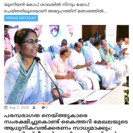
യൂണിയൻ കോപ് ശാഖയിൽ നിന്നും ഷോപ്
ചെയ്തതിലൂടെയാണ് അദ്ദേഹത്തിന് മത്സരത്തിൽ...
MIDDLE EAST/GULF
Aug 7, 2026
.
0
പരമ്പരാഗത നെയ്ത്തുകാരെ
സംരക്ഷിച്ചുകൊണ്ട് കൈത്തറി മേഖലയുടെ
ആധുനികവൽക്കരണം സാധ്യമാക്കും: