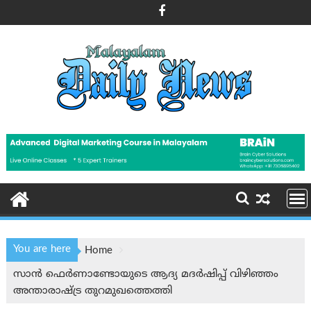
Skip
to
content
You are here
Home
സാൻ ഫെർണാണ്ടോയുടെ ആദ്യ മദർഷിപ്പ് വിഴിഞ്ഞം
അന്താരാഷ്ട്ര തുറമുഖത്തെത്തി