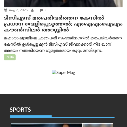
Aug 7, 2026
.
0
ടിസിഎസ് മതപരിവർത്തന കേസിൽ
പ്രധാന വെളിപ്പെടുത്തൽ; എഐഎംഐഎം
കൗൺസിലർ അറസ്റ്റിൽ
മഹാരാഷ്ട്രയിലെ ഛത്രപതി സംഭാജിനഗറിൽ മതപരിവർത്തന
കേസിൽ ഉൾപ്പെട്ട മുൻ ടിസിഎസ് ജീവനക്കാരി നിദ ഖാന്
അഭയം നൽകിയെന്ന ഗുരുതരമായ കുറ്റം നേരിടുന്ന...
INDIA
SPORTS