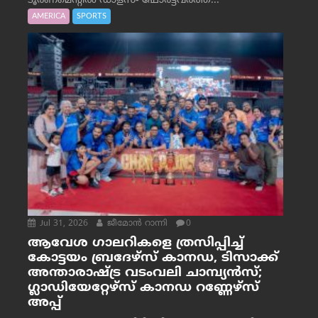
ടൂർണമെന്റിൽ ഡാളസ്- ഫോർട്ട്‌വര്‍ത്ത്...
AMERICA
SPORTS
Jul 31, 2026
ജീമോന്‍ റാന്നി
0
ആവേശ ഗാലറികളെ ത്രസിപ്പിച്ച്
കോട്ടയം ബ്രദേഴ്‌സ് കാനഡ, ടിസാക്ക്
അന്താരാഷ്ട്ര വടംവലി ചാമ്പ്യന്‍സ്;
ഗ്ലാഡിയേറ്റേഴ്‌സ് കാനഡ റണ്ണേഴ്‌സ്
അപ്പ്