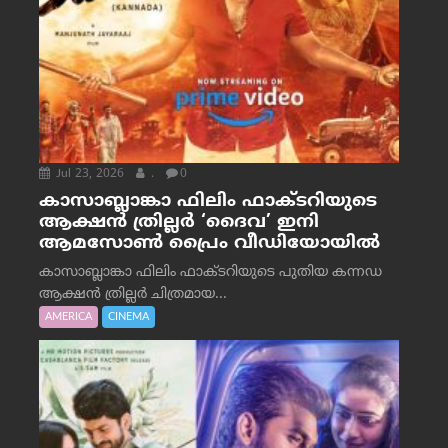
Jul 23, 2026
.
0
കാസാബ്ലാങ്കാ ഫിലിം ഫാക്ടറിയുടെ
ആക്ഷൻ ത്രില്ലർ ‘ദൈവ’ ഇനി
ആമസോൺ പ്രൈം വീഡിയോയിൽ
കാസാബ്ലാങ്കാ ഫിലിം ഫാക്ടറിയുടെ പുതിയ കന്നഡ
ആക്ഷൻ ത്രില്ലർ ചിത്രമായ...
AMERICA
CINEMA