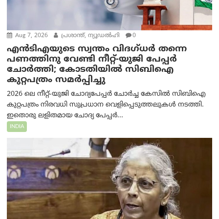
Aug 7, 2026
പ്രശാന്ത്, ന്യൂഡല്‍ഹി
0
എൻ‌ടി‌എയുടെ സ്വന്തം വിദഗ്ധർ തന്നെ
പണത്തിനു വേണ്ടി നീറ്റ്-യു‌ജി പേപ്പർ
ചോർത്തി; കോടതിയില്‍ സിബിഐ
കുറ്റപത്രം സമര്‍പ്പിച്ചു
2026 ലെ നീറ്റ്-യുജി ചോദ്യപേപ്പർ ചോർച്ച കേസിൽ സിബിഐ
കുറ്റപത്രം നിരവധി സുപ്രധാന വെളിപ്പെടുത്തലുകൾ നടത്തി.
ഇതൊരു ലളിതമായ ചോദ്യ പേപ്പർ...
INDIA