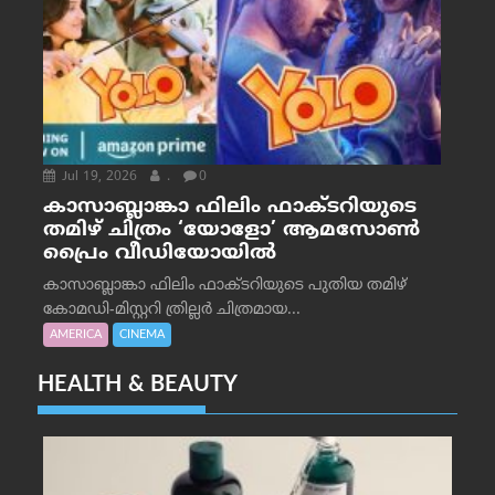
Jul 19, 2026
.
0
കാസാബ്ലാങ്കാ ഫിലിം ഫാക്ടറിയുടെ
തമിഴ് ചിത്രം ‘യോളോ’ ആമസോൺ
പ്രൈം വീഡിയോയിൽ
കാസാബ്ലാങ്കാ ഫിലിം ഫാക്ടറിയുടെ പുതിയ തമിഴ്
കോമഡി-മിസ്റ്ററി ത്രില്ലർ ചിത്രമായ...
AMERICA
CINEMA
HEALTH & BEAUTY