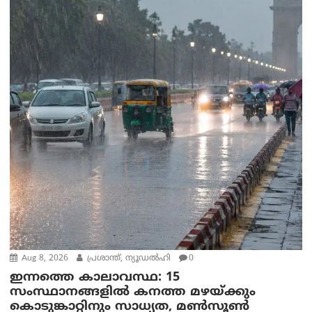
Aug 8, 2026
പ്രശാന്ത്, ന്യൂഡല്‍ഹി
0
ഇന്നത്തെ കാലാവസ്ഥ: 15
സംസ്ഥാനങ്ങളിൽ കനത്ത മഴയ്ക്കും
കൊടുങ്കാറ്റിനും സാധ്യത, മൺസൂൺ