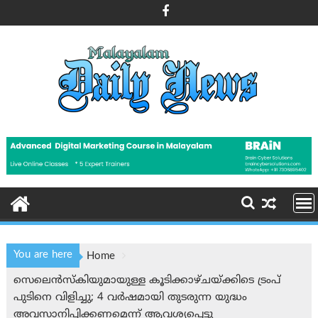
Skip
to
content
You are here
Home
സെലെൻസ്‌കിയുമായുള്ള കൂടിക്കാഴ്ചയ്ക്കിടെ ട്രംപ്
പുടിനെ വിളിച്ചു; 4 വർഷമായി തുടരുന്ന യുദ്ധം
അവസാനിപ്പിക്കണമെന്ന് ആവശ്യപ്പെട്ടു