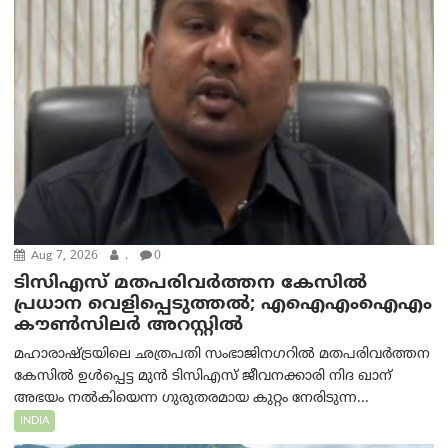
Aug 7, 2026
.
0
ടിസിഎസ് മതപരിവർത്തന കേസിൽ
പ്രധാന വെളിപ്പെടുത്തൽ; എഐഎംഐഎം
കൗൺസിലർ അറസ്റ്റിൽ
മഹാരാഷ്ട്രയിലെ ഛത്രപതി സംഭാജിനഗറിൽ മതപരിവർത്തന
കേസിൽ ഉൾപ്പെട്ട മുൻ ടിസിഎസ് ജീവനക്കാരി നിദ ഖാന്
അഭയം നൽകിയെന്ന ഗുരുതരമായ കുറ്റം നേരിടുന്ന...
INDIA