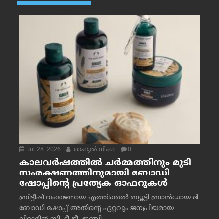
Jul 28, 2026
രാഹുല്‍ ധിംഗ്ര
0
കാലവർഷത്തിൽ ചർമ്മത്തിനും മുടി
സംരക്ഷണത്തിനുമായി ബോഡി
ഷോപ്പിന്റെ പ്രത്യേക ഓഫറുകൾ
ബ്രിട്ടീഷ് വംശജനായ എത്തിക്കൽ ബ്യൂട്ടി ബ്രാൻഡായ ദി
ബോഡി ഷോപ്പ് അതിന്റെ ഏറ്റവും ജനപ്രിയമായ