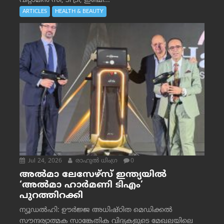
വിറ്റാമിൻ സി, ടീ ട്രീ, ഇഞ്ചി...
ARTICLES
HEALTH & BEAUTY
Jul 24, 2026
രാഹുല്‍ ധിംഗ്ര
0
അൽമാ ലേസേഴ്സ് ഇന്ത്യയിൽ
‘അൽമാ ഹാർമണി ടിഎം’
പുറത്തിറക്കി
ന്യൂഡൽഹി: ഊർജ്ജ അധിഷ്ഠിത മെഡിക്കൽ
സൗന്ദര്യാത്മക സാങ്കേതിക വിദ്യകളുടെ മേഖലയിലെ