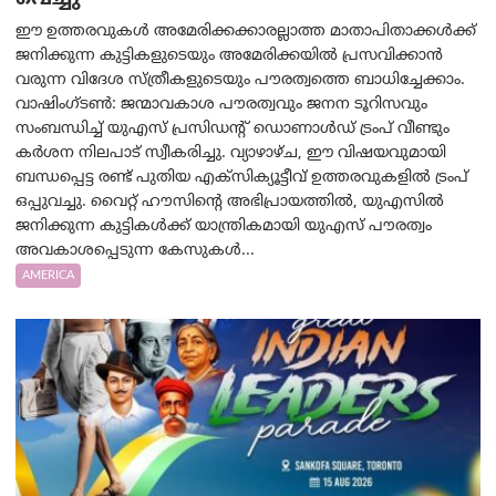
ഈ ഉത്തരവുകൾ അമേരിക്കക്കാരല്ലാത്ത മാതാപിതാക്കൾക്ക്
ജനിക്കുന്ന കുട്ടികളുടെയും അമേരിക്കയിൽ പ്രസവിക്കാൻ
വരുന്ന വിദേശ സ്ത്രീകളുടെയും പൗരത്വത്തെ ബാധിച്ചേക്കാം.
വാഷിംഗ്ടണ്‍: ജന്മാവകാശ പൗരത്വവും ജനന ടൂറിസവും
സംബന്ധിച്ച് യുഎസ് പ്രസിഡന്റ് ഡൊണാൾഡ് ട്രംപ് വീണ്ടും
കർശന നിലപാട് സ്വീകരിച്ചു. വ്യാഴാഴ്ച, ഈ വിഷയവുമായി
ബന്ധപ്പെട്ട രണ്ട് പുതിയ എക്സിക്യൂട്ടീവ് ഉത്തരവുകളിൽ ട്രംപ്
ഒപ്പുവച്ചു. വൈറ്റ് ഹൗസിന്റെ അഭിപ്രായത്തിൽ, യുഎസിൽ
ജനിക്കുന്ന കുട്ടികൾക്ക് യാന്ത്രികമായി യുഎസ് പൗരത്വം
അവകാശപ്പെടുന്ന കേസുകൾ...
AMERICA