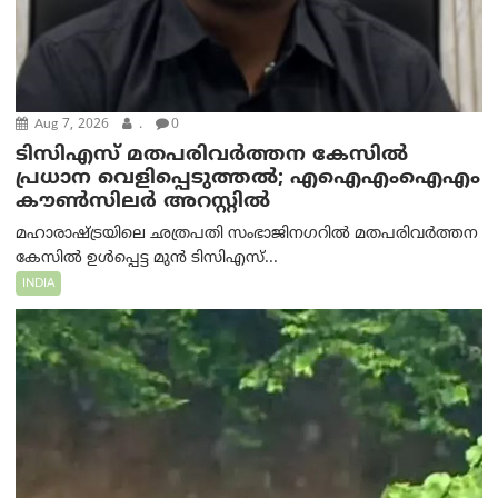
Aug 7, 2026
.
0
ടിസിഎസ് മതപരിവർത്തന കേസിൽ
പ്രധാന വെളിപ്പെടുത്തൽ; എഐഎംഐഎം
കൗൺസിലർ അറസ്റ്റിൽ
മഹാരാഷ്ട്രയിലെ ഛത്രപതി സംഭാജിനഗറിൽ മതപരിവർത്തന
കേസിൽ ഉൾപ്പെട്ട മുൻ ടിസിഎസ്...
INDIA