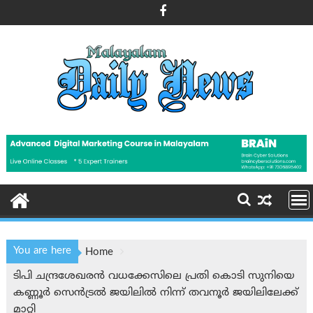
Skip
to
content
You are here
Home
ടിപി ചന്ദ്രശേഖരൻ വധക്കേസിലെ പ്രതി കൊടി സുനിയെ
കണ്ണൂർ സെൻട്രൽ ജയിലിൽ നിന്ന് തവനൂർ ജയിലിലേക്ക്
മാറ്റി