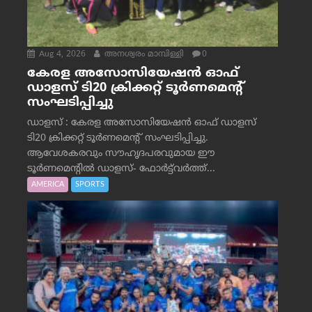
Aug 4, 2026
അനശ്വരം മാമ്പിള്ളി
0
കേരള അസോസിയേഷൻ ഓഫ്
ഡാളസ് ടി20 ക്രിക്കറ്റ് ടൂർണമെന്റ്
സംഘടിപ്പിച്ചു
ഡാളസ് : കേരള അസോസിയേഷൻ ഓഫ് ഡാളസ്
ടി20 ക്രിക്കറ്റ് ടൂർണമെന്റ് സംഘടിപ്പിച്ചു.
ആവേശകരവും സൗഹൃദപരവുമായ ഈ
ടൂർണമെന്റിൽ ഡാളസ്- ഫോർട്ട്‌വര്‍ത്ത്...
AMERICA
SPORTS