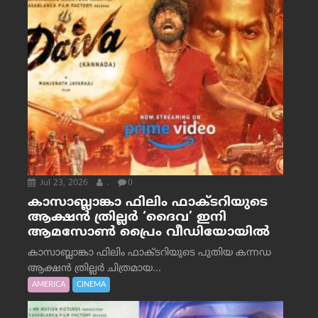
Jul 23, 2026
.
0
കാസാബ്ലാങ്കാ ഫിലിം ഫാക്ടറിയുടെ
ആക്ഷൻ ത്രില്ലർ ‘ദൈവ’ ഇനി
ആമസോൺ പ്രൈം വീഡിയോയിൽ
കാസാബ്ലാങ്കാ ഫിലിം ഫാക്ടറിയുടെ പുതിയ കന്നഡ
ആക്ഷൻ ത്രില്ലർ ചിത്രമായ...
AMERICA
CINEMA