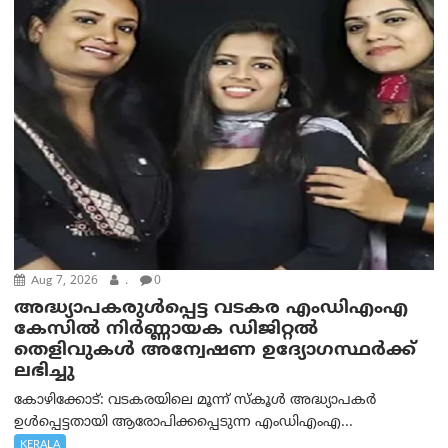
Aug 7, 2026
.
0
അദ്ധ്യാപകരുള്‍പ്പെട്ട വടകര എംഡി‌എം‌എ
കേസില്‍ നിര്‍ണ്ണായക ഡിജിറ്റല്‍
തെളിവുകള്‍ അന്വേഷണ ഉദ്യോഗസ്ഥര്‍ക്ക്
ലഭിച്ചു
കോഴിക്കോട്: വടകരയിലെ മൂന്ന് സ്കൂൾ അദ്ധ്യാപകർ
ഉൾപ്പെട്ടതായി ആരോപിക്കപ്പെടുന്ന എംഡിഎംഎ...
KERALA